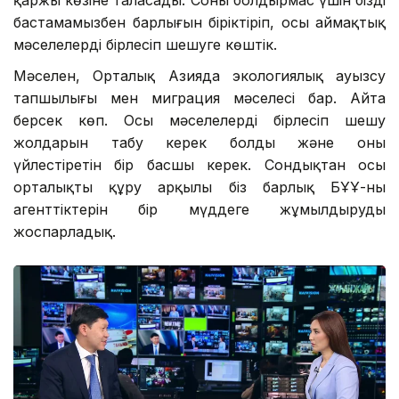
бастамамызбен барлығын біріктіріп, осы аймақтық
мәселелерді бірлесіп шешуге көштік.
Мәселен, Орталық Азияда экологиялық ауызсу
тапшылығы мен миграция мәселесі бар. Айта
берсек көп. Осы мәселелерді бірлесіп шешу
жолдарын табу керек болды және оны
үйлестіретін бір басшы керек. Сондықтан осы
орталықты құру арқылы біз барлық БҰҰ-ның
агенттіктерін бір мүддеге жұмылдыруды
жоспарладық.