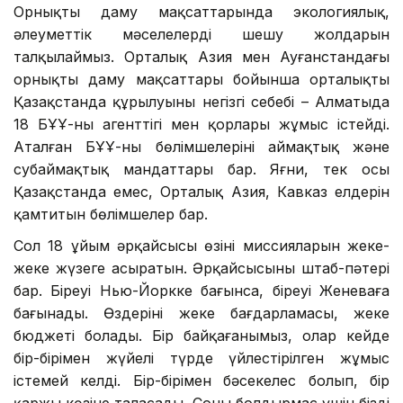
Орнықты даму мақсаттарында экологиялық,
әлеуметтік мәселелерді шешу жолдарын
талқылаймыз. Орталық Азия мен Ауғанстандағы
орнықты даму мақсаттары бойынша орталықтың
Қазақстанда құрылуының негізгі себебі – Алматыда
18 БҰҰ-ның агенттігі мен қорлары жұмыс істейді.
Аталған БҰҰ-ның бөлімшелерінің аймақтық және
субаймақтық мандаттары бар. Яғни, тек осы
Қазақстанда емес, Орталық Азия, Кавказ елдерін
қамтитын бөлімшелер бар.
Сол 18 ұйым әрқайсысы өзінің миссияларын жеке-
жеке жүзеге асыратын. Әрқайсысының штаб-пәтері
бар. Біреуі Нью-Йоркке бағынса, біреуі Женеваға
бағынады. Өздерінің жеке бағдарламасы, жеке
бюджеті болады. Бір байқағанымыз, олар кейде
бір-бірімен жүйелі түрде үйлестірілген жұмыс
істемей келді. Бір-бірімен бәсекелес болып, бір
қаржы көзіне таласады. Соны болдырмас үшін біздің