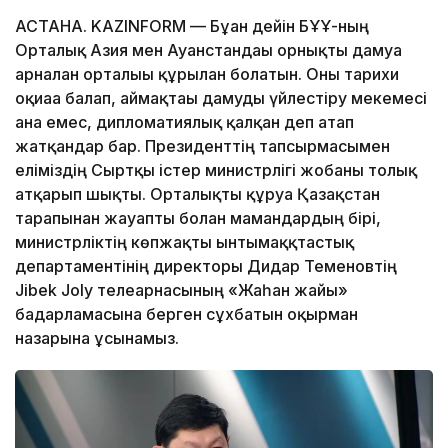
АСТАНА. KAZINFORM — Бұған дейін БҰҰ-ның
Орталық Азия мен Ауғанстандағы орнықты дамуға
арналған орталығы құрылған болатын. Оны тарихи
оқиғаға балап, аймақтағы дамуды үйлестіру мекемесі
ғана емес, дипломатиялық қалқан деп атап
жатқандар бар. Президенттің тапсырмасымен
еліміздің Сыртқы істер министрлігі жобаны толық
атқарып шықты. Орталықты құруға Қазақстан
тарапынан жауапты болған мамандардың бірі,
министрліктің көпжақты ынтымаққтастық
департаментінің директоры Дидар Теменовтің
Jibek Joly телеарнасының «Жаһан жайы»
бағдарламасына берген сұхбатын оқырман
назарына ұсынамыз.