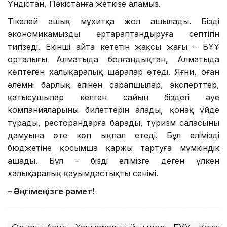
Үндістан, Пәкістанға жеткізе аламыз.
Тікелей ашық мұхитқа жол ашылады. Біздің
экономикамызды әртараптандыруға септігін
тигізеді. Екінші айта кететін жақсы жағы – БҰҰ
орталығы Алматыда болғандықтан, Алматыда
көптеген халықаралық шаралар өтеді. Яғни, оған
әлемнің барлық елінен сарапшылар, эксперттер,
қатысушылар келген сайын біздегі әуе
компанияларының билеттерін алады, қонақ үйде
тұрады, ресторандарға барады, туризм саласының
дамуына өте көп ықпал етеді. Бұл еліміздің
бюджетіне қосымша қаржы тартуға мүмкіндік
ашады. Бұл – біздің елімізге деген үлкен
халықаралық қауымдастықтың сенімі.
– Әңгімеңізге рақмет!