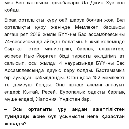
мен Бас хатшының орынбасары Ла Джин Хуа қол
қойды.
Бірақ орталықты құру оңай шаруа болған жоқ. Бұл
орталықты құру жөнінде Мемлекет басшысы
алғаш рет 2019 жылы БҰҰ-ның Бас ассамблеясының
74-сессиясында айтқан болатын. 6 жыл көлемінде
Сыртқы істер министрлігі, барлық елшіліктер,
әсіресе Нью-Йорктегі біздің тұрақты өкілдігіміз ат
салысып, осы жылдың 4 наурызында БҰҰ-ның Бас
Ассамблеясында дауыс беру болды. Бастамамыз
бір ауыздан қабылданды. Оған қоса 152 мемлекет
тең демеуші болды. Оның ішінде әлемнің алпауыт
елдері: Қытай, Ресей, Еуропалық одақтың барлық
мүше елдері, Жапония, Үндістан бар.
– Осы орталықты құру қандай қажеттіліктен
туындады және бұл ұсынысты неге Қазақстан
жасады?