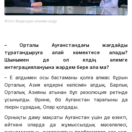
Фото: Видеодан алынған кадр
– Орталық Ауғанстандағы жағдайды
тұрақтандыруға қалай көмектесе алады?
Шынымен де ол елдің әлемге
интеграциялануына жәрдем бере ала ма?
– Ең алдымен осы бастаманы қолға алмас бұрын
Орталық Азия елдерінің келісімін алдық. Барлық
Орталық Азияның атынан бұл резолюция ретінде
ұсынылды. Әрине, біз Ауғанстан тарапының да
пікірін сұрадық. Олар қолдады.
Орнықты даму мақсаты Ауғанстан үшін де өзекті,
өйткені оларда да жұмыссыздық мәселелесі,