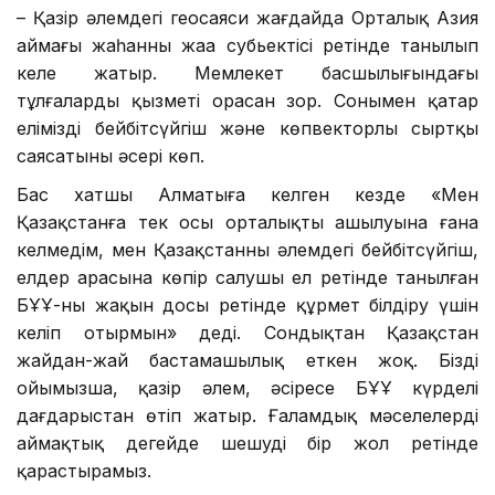
– Қазір әлемдегі геосаяси жағдайда Орталық Азия
аймағы жаһанның жаңа субьектісі ретінде танылып
келе жатыр. Мемлекет басшылығындағы
тұлғалардың қызметі орасан зор. Сонымен қатар
еліміздің бейбітсүйгіш және көпвекторлы сыртқы
саясатының әсері көп.
Бас хатшы Алматыға келген кезде «Мен
Қазақстанға тек осы орталықтың ашылуына ғана
келмедім, мен Қазақстанның әлемдегі бейбітсүйгіш,
елдер арасына көпір салушы ел ретінде танылған
БҰҰ-ның жақын досы ретінде құрмет білдіру үшін
келіп отырмын» деді. Сондықтан Қазақстан
жайдан-жай бастамашылық еткен жоқ. Біздің
ойымызша, қазір әлем, әсіресе БҰҰ күрделі
дағдарыстан өтіп жатыр. Ғаламдық мәселелерді
аймақтық деңгейде шешуді бір жол ретінде
қарастырамыз.