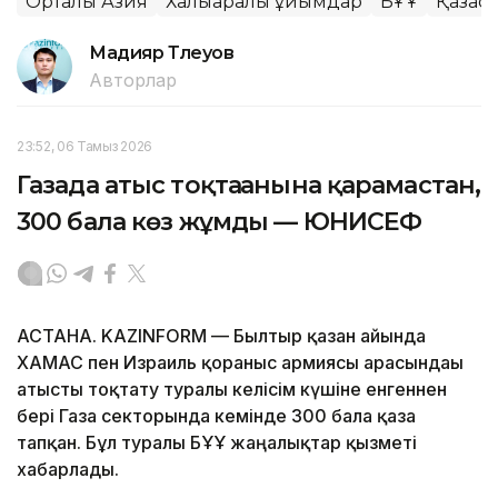
Орталық Азия
Халықаралық ұйымдар
БҰҰ
Қазақс
Мадияр Төлеуов
Авторлар
23:52, 06 Тамыз 2026
Газада атыс тоқтағанына қарамастан,
300 бала көз жұмды — ЮНИСЕФ
АСТАНА. KAZINFORM — Былтыр қазан айында
ХАМАС пен Израиль қорғаныс армиясы арасындағы
атысты тоқтату туралы келісім күшіне енгеннен
бері Газа секторында кемінде 300 бала қаза
тапқан. Бұл туралы БҰҰ жаңалықтар қызметі
хабарлады.