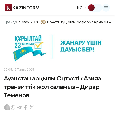
KAZINFORM
KZ
Сайлау-2026
Конституциялық реформа
Арнайы жо
Тренд:
20:05, 15 Тамыз 2025
Ауғанстан арқылы Оңтүстік Азияға
транзиттік жол саламыз – Дидар
Теменов