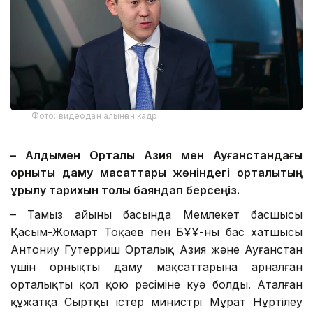
Фото: видеодан алынған кадр
– Алдымен Орталық Азия мен Ауғанстандағы
орнықты даму мақсаттары жөніндегі орталықтың
құрылу тарихын толық баяндап берсеңіз.
– Тамыз айының басында Мемлекет басшысы
Қасым-Жомарт Тоқаев пен БҰҰ-ның бас хатшысы
Антониу Гутерриш Орталық Азия және Ауғанстан
үшін орнықты даму мақсаттарына арналған
орталықтың қол қою рәсіміне куә болды. Аталған
құжатқа Сыртқы істер министрі Мұрат Нұртілеу