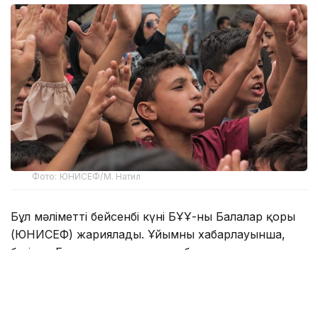
Фото: ЮНИСЕФ/М. Натил
Бұл мәліметті бейсенбі күні БҰҰ-ның Балалар қоры
(ЮНИСЕФ) жариялады. Ұйымның хабарлауынша,
бүгінде Газа секторындағы отбасылар аумақтың
шамамен үштен бір бөлігіне ғана сыйып, қираған
ғимараттар мен үйінділердің арасында өмір сүруге
мәжбүр.