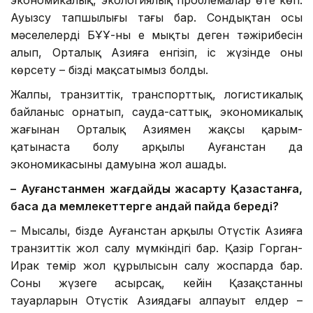
экономикалық, экологиялық проблемалар өте көп.
Ауызсу тапшылығы тағы бар. Сондықтан осы
мәселелерді БҰҰ-ның ең мықты деген тәжірибесін
алып, Орталық Азияға енгізіп, іс жүзінде оны
көрсету – біздің мақсатымыз болды.
Жалпы, транзиттік, транспорттық, логистикалық
байланыс орнатып, сауда-саттық, экономикалық
жағынан Орталық Азиямен жақсы қарым-
қатынаста болу арқылы Ауғанстан да
экономикасының дамуына жол ашады.
– Ауғанстанмен жағдайды жақсарту Қазақстанға,
басқа да мемлекеттерге қандай пайда береді?
– Мысалы, бізде Ауғанстан арқылы Оңтүстік Азияға
транзиттік жол салу мүмкіндігі бар. Қазір Горган-
Ирак темір жол құрылысын салу жоспарда бар.
Соны жүзеге асырсақ, кейін Қазақстанның
тауарларын Оңтүстік Азиядағы алпауыт елдер –