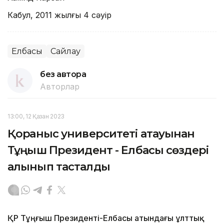
Кабул, 2011 жылғы 4 сәуір
Елбасы
Сайлау
без автора
Авторлар
13:00, 12 Қазан 2023
Қорғаныс университеті атауынан
Тұңғыш Президент - Елбасы сөздері
алынып тасталды
ҚР Тұңғыш Президенті-Елбасы атындағы ұлттық