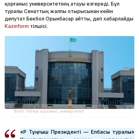
қорғаныс университетінің атауы өзгереді. Бұл
туралы Сенаттың жалпы отырысынан кейін
депутат Бекбол Орынбасар айтты, деп хабарлайды
Kazinform
тілшісі.
Фото: Ұлттық қорғаныс университеті
«ҚР Тұңғыш Президенті — Елбасы туралы»