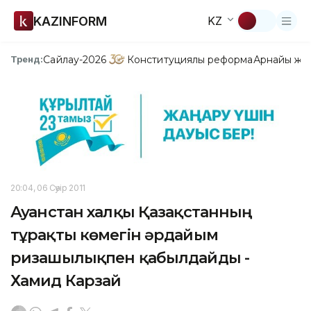
KAZINFORM
KZ
Сайлау-2026
Конституциялық реформа
Арнайы жо
Тренд:
20:04, 06 Сәуір 2011
Ауғанстан халқы Қазақстанның
тұрақты көмегін әрдайым
ризашылықпен қабылдайды -
Хамид Карзай