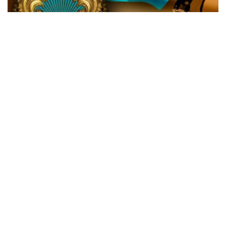
Жаңа өзгеріске сай, Мемлекеттік күзет қызметінің
(МКҚ) басты функциясы қатарынан ҚР Тұңғыш
Президенті - Елбасының қауіпсіздігін қамтамасыз
ету міндеті алынып тасталды.
«Міндеттері - Қазақстан Республикасы
Президентінің және басқа да күзетілетін
адамдардың қауіпсіздігін қамтамасыз ету», -
делінген жаңа редакцияда.
Жарлық алғаш ресми жарияланғаннан 10 күн өтіп
барып, 3 тамызда күшіне енеді.