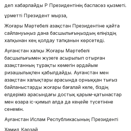
деп хабарлайды ҚР Президентінің баспасөз қызметі.
Құрметті Президент мырза,
Жоғары Мәртебелі Қазақстан Президентіне қайта
сайлануыңыз дана басшылығыңыздың еліңіздің
халқынан кең қолдау тапқанын көрсетеді.
Ауғанстан халқы Жоғары Мәртебелі
басшылығымен жүзеге асырылып отырған
Қазақстанның тұрақты көмегін әрдайым
ризашылықпен қабылдайды. Ауғанстан мен
Қазақстан халықтары арасында орныққан тығыз
байланыстарды жоғары бағалай келе, біздің
елдеріміз арасындағы достық қарым-қатынастар
мен өзара іс-қимыл алда да кеңейе түсетініне
сенемін.
Ауғанстан Ислам Республикасының Президенті
Хамид Карзай