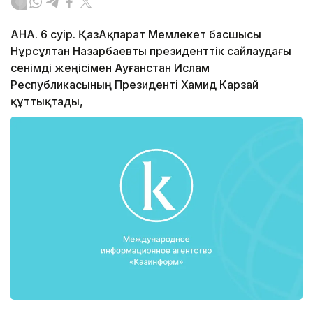
АНА. 6 сәуір. ҚазАқпарат Мемлекет басшысы
Нұрсұлтан Назарбаевты президенттік сайлаудағы
сенімді жеңісімен Ауғанстан Ислам
Республикасының Президенті Хамид Карзай
құттықтады,