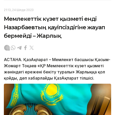
21:13, 24 Шілде 2023
Мемлекеттік күзет қызметі енді
Назарбаевтың қауіпсіздігіне жауап
бермейді – Жарлық
АСТАНА. ҚазАқпарат – Мемлекет басшысы Қасым-
Жомарт Тоқаев «ҚР Мемлекеттік күзет қызметі
жөніндегі ережені бекіту туралы» Жарлыққа қол
қойды, деп хабарлайды ҚазАқпарат тілшісі.