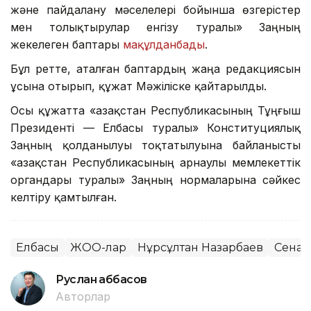
және пайдалану мәселелері бойынша өзгерістер
мен толықтырулар енгізу туралы» Заңның
жекелеген баптары
мақұлданбады
.
Бұл ретте, аталған баптардың жаңа редакциясын
ұсына отырып, құжат Мәжіліске қайтарылды.
Осы құжатта «Қазақстан Республикасының Тұңғыш
Президенті — Елбасы туралы» Конституциялық
Заңның қолданылуы тоқтатылуына байланысты
«Қазақстан Республикасының арнаулы мемлекеттік
органдары туралы» Заңның нормаларына сәйкес
келтіру қамтылған.
Елбасы
ЖОО-лар
Нұрсұлтан Назарбаев
Сенат
Руслан Ғаббасов
Авторлар