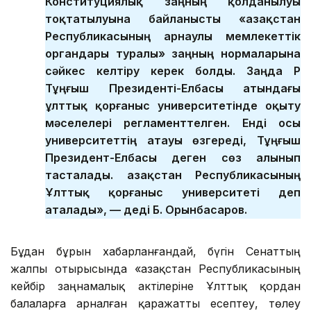
Конституциялық заңның қолданылуы
тоқтатылуына байланысты «Қазақстан
Республикасының арнаулы мемлекеттік
органдары туралы» заңның нормаларына
сәйкес келтіру керек болды. Заңда ҚР
Тұңғыш Президенті-Елбасы атындағы
ұлттық қорғаныс университетінде оқыту
мәселелері регламенттелген. Енді осы
университеттің атауы өзгереді, Тұңғыш
Президент-Елбасы деген сөз алынып
тасталады. Қазақстан Республикасының
Ұлттық қорғаныс университеті деп
аталады», — деді Б. Орынбасаров.
Бұдан бұрын хабарланғандай, бүгін Сенаттың
жалпы отырысында «Қазақстан Республикасының
кейбір заңнамалық актілеріне Ұлттық қордан
балаларға арналған қаражатты есептеу, төлеу