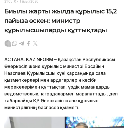
21:05, 07 Тамыз 2026
Биылғы жарты жылда құрылыс 15,2
пайызға өскен: министр
құрылысшыларды құттықтады
АСТАНА. KAZINFORM – Қазақстан Республикасы
Өнеркәсіп және құрылыс министрі Ерсайын
Нағаспаев Құрылысшы күні қарсаңында сала
қызметкерлері мен ардагерлерін кәсіби
мерекелерімен құттықтап, үздік мамандарды
ведомстволық наградалармен марапаттады, деп
хабарлайды ҚР Өнеркәсіп және құрылыс
министрлігінің баспасөз қызметі.