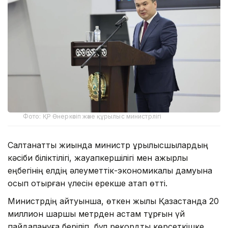
Фото: ҚР Өнеркәсіп және құрылыс министрлігі
Салтанатты жиында министр құрылысшылардың
кәсіби біліктілігі, жауапкершілігі мен қажырлы
еңбегінің елдің әлеуметтік-экономикалық дамуына
қосып отырған үлесін ерекше атап өтті.
Министрдің айтуынша, өткен жылы Қазақстанда 20
миллион шаршы метрден астам тұрғын үй
пайдалануға беріліп, бұл рекордтық көрсеткішке