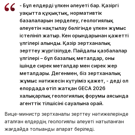
- Бұл елдердің үлкен әлеуеті бар. Қазіргі
уақытта құқықтық, нормативтік
базалаларын зерделеу, геологиялық
әлеуетін нақтылау бөлігінде үлкен жұмыс
істелініп жатыр. Кен орындарынан қажетті
үлгілері алынды. Қазір зертханалық
зерттеу жүргізілуде. Пайдалы қазбалалар
үлгілері – бұл базалық металдар, оның
ішінде сирек металдар мен сирек жер
металдары. Дегенмен, біз зертханалық
жұмыс нәтижесін күтуіміз қажет, - деді ол
елордада өтіп жатқан GECA 2026
халықарлық геологиялық форумы аясында
агенттік тілшісінің сауалына орай.
Вице-министр зертханалық зерттеу нәтижелерінде
аталған елдердің геологиялық әлеуеті нақтыланған
жағдайда толыққанды ақпарат беріледі.