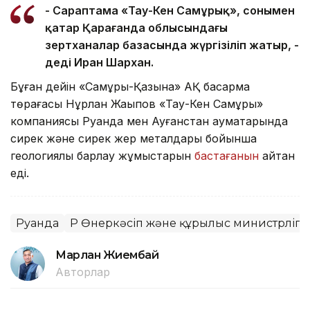
- Сараптама «Тау-Кен Самұрық», сонымен
қатар Қарағанда облысындағы
зертханалар базасында жүргізіліп жатыр, -
деді Иран Шархан.
Бұған дейін «Самұрық-Қазына» АҚ басқарма
төрағасы Нұрлан Жақыпов «Тау-Кен Самұрық»
компаниясы Руанда мен Ауғанстан аумақтарында
сирек және сирек жер металдары бойынша
геологиялық барлау жұмыстарын
бастағанын
айтқан
еді.
Руанда
ҚР Өнеркәсіп және құрылыс министрлігі
Марлан Жиембай
Авторлар