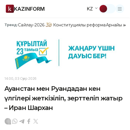
KAZINFORM
KZ
Сайлау-2026
Конституциялық реформа
Арнайы жо
Тренд:
14:00, 03 Сәуір 2026
Ауғанстан мен Руандадан кен
үлгілері жеткізіліп, зерттеліп жатыр
– Иран Шархан