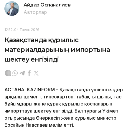
Айдар Оспаналиев
Авторлар
12:52, 04 Тамыз 2026
Қазақстанда құрылыс
материалдарының импортына
шектеу енгізілді
АСТАНА. KAZINFORM – Қазақстанда үшінші елдер
арқылы цемент, гипсокартон, табақты шыны, тас
бұйымдары және құрғақ құрылыс қоспаларын
импорттауға шектеу енгізілді. Бұл туралы Үкімет
отырысында Өнеркәсіп және құрылыс министрі
Ерсайын Нағаспаев мәлім етті.