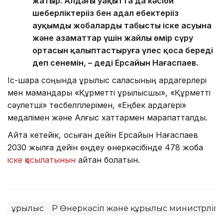
жатыр. Алдағы уақытта да кәсіби
шеберліктеріңіз бен адал еңбектеріңіз
ауқымды жобалардың табысты іске асуына
және азаматтар үшін жайлы өмір сүру
ортасын қалыптастыруға үлес қоса береді
деп сенемін, – деді Ерсайын Нағаспаев.
Іс-шара соңында құрылыс саласының ардагерлері
мен мамандары «Құрметті құрылысшы», «Құрметті
сәулетші» төсбелгілерімен, «Еңбек ардагері»
медалімен және Алғыс хаттармен марапатталды.
Айта кетейік, осыған дейін Ерсайын Нағаспаев
2030 жылға дейін өңдеу өнеркәсібінде 478 жоба
іске қосылатынын
айтқан болатын.
Құрылыс
ҚР Өнеркәсіп және құрылыс министрлігі