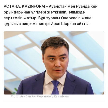
АСТАНА. KAZINFORM – Ауғанстан мен Руанда кен
орындарынан үлгілері жеткізіліп, елімізде
зерттеліп жатыр. Бұл туралы Өнеркәсіп және
құрылыс вице-министрі Иран Шархан айтты.
Фото: Ағыбай Аяпбергенов / Kazinform