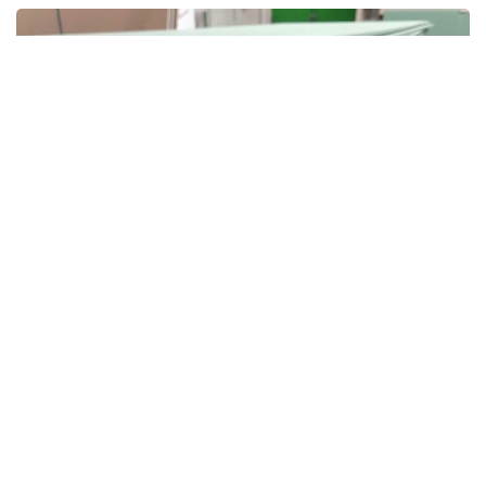
Фото: freepik
Министрдің айтуынша, қабылданған шаралар
отандық өндіріс көлемін арттыруға және ішкі
нарықтағы баға тұрақтылығын сақтауға мүмкіндік
берді.
– Басқа елдер арқылы цемент,