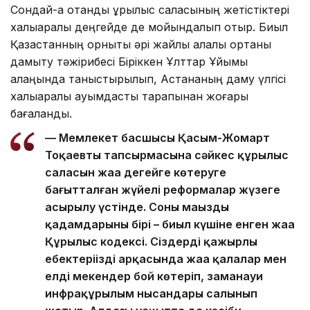
Сондай-ақ отандық құрылыс саласының жетістіктері
халықаралық деңгейде де мойындалып отыр. Биыл
Қазақстанның орнықты әрі жайлы қалалық ортаны
дамыту тәжірибесі Біріккен Ұлттар Ұйымы
алаңында таныстырылып, Астананың даму үлгісі
халықаралық қауымдастық тарапынан жоғары
бағаланды.
— Мемлекет басшысы Қасым-Жомарт
Тоқаевтың тапсырмасына сәйкес құрылыс
саласын жаңа деңгейге көтеруге
бағытталған жүйелі реформалар жүзеге
асырылу үстінде. Соның маңызды
қадамдарының бірі – биыл күшіне енген жаңа
Құрылыс кодексі. Сіздердің қажырлы
еңбектеріңіздің арқасында жаңа қалалар мен
елді мекендер бой көтеріп, заманауи
инфрақұрылым нысандары салынып