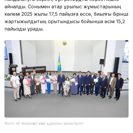
айналды. Сонымен қатар құрылыс жұмыстарының
көлемі 2025 жылы 17,5 пайызға өссе, биылғы бірінші
жартыжылдықтың қорытындысы бойынша өсім 15,2
пайызды құрады.
Фото: ҚР Өнеркәсіп және құрылыс министрлігі