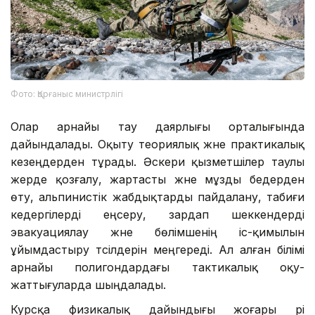
Фото: Қорғаныс министрлігі
Олар арнайы тау даярлығы орталығында
дайындалады. Оқыту теориялық және практикалық
кезеңдерден тұрады. Әскери қызметшілер таулы
жерде қозғалу, жартасты және мұзды бедерден
өту, альпинистік жабдықтарды пайдалану, табиғи
кедергілерді еңсеру, зардап шеккендерді
эвакуациялау және бөлімшенің іс-қимылын
ұйымдастыру тәсілдерін меңгереді. Ал алған білімі
арнайы полигондардағы тактикалық оқу-
жаттығуларда шыңдалады.
Курсқа физикалық дайындығы жоғары әрі