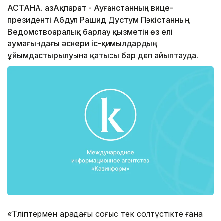
АСТАНА. ҚазАқпарат - Ауғанстанның вице-
президенті Абдул Рашид Дустум Пәкістанның
Ведомствоаралық барлау қызметін өз елі
аумағындағы әскери іс-қимылдардың
ұйымдастырылуына қатысы бар деп айыптауда.
«Тәліптермен арадағы соғыс тек солтүстікте ғана