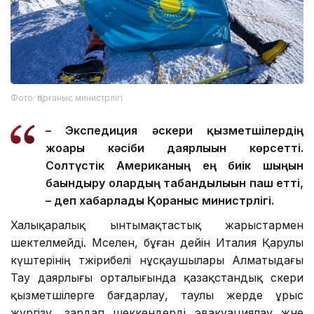
Фото: Қорғаныс министрлігі
– Экспедиция әскери қызметшілердің
жоғары кәсіби даярлығын көрсетті.
Солтүстік Американың ең биік шыңын
бағындыру олардың табандылығын паш етті,
– деп хабарлады Қорғаныс министрлігі.
Халықаралық ынтымақтастық жарыстармен
шектелмейді. Мәселен, бұған дейін Италия Қарулы
күштерінің тәжірибелі нұсқаушылары Алматыдағы
Тау даярлығы орталығында қазақстандық әскери
қызметшілерге бағдарлау, таулы жерде ұрыс
жүргізу, зардап шеккендерді эвакуациялау және