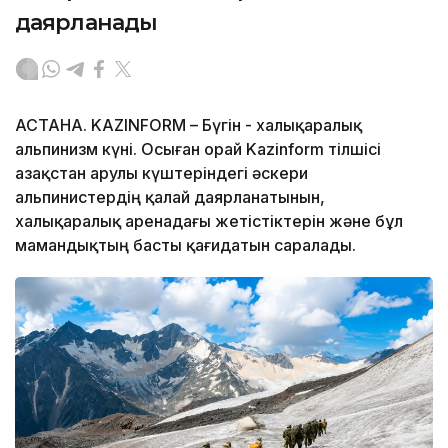
даярланады
АСТАНА. KAZINFORM – Бүгін - халықаралық
альпинизм күні. Осыған орай Kazinform тілшісі
Қазақстан Қарулы күштеріндегі әскери
альпинистердің қалай даярланатынын,
халықаралық аренадағы жетістіктерін және бұл
мамандықтың басты қағидатын саралады.