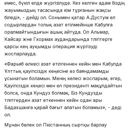
емес, бүкіл елде жүргізілуде. Кез келген адам біздің
жауымыздың тасасында кім тұрғанын жақсы
біледі», - дейді ол. Сонымен қатар А.Дустум ел
содырлардан толық азат етілмейінше Кабулға
оралмайтындығын ашық айтуда. Ол Альмар,
Кайсар және Гхормах аудандарында тәліптерге
қарсы кең ауқымды операция жүргізуді
жоспарлауда.
«Фарьяб өлкесі азат етілгеннен кейін мен Кабулда
Ұлттық қауіпсіздік кеңесіне өз баяндамамды
ұсынатын боламын. Менің келесі жоспарым, егер,
Қауіпсіздік кеңесі мен ел президенті мақұлдайтын
болса, онда Кундуз болмақ. Біз Кундузды
тәліптерден азат еткеннен кейін одан ары
Бадахшанға қарай бағыт алатын боламыз», - деді
ол.
Мұнан бөлек ол Пәкістанның сыртқы барлау