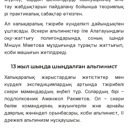
тау жабдықтарын пайдалану бойынша теориялық
әрі практикалық сабақтар өткізген.
Ал халықаралық тәжірибе күнделікті дайындықпен
ұштасады. Әскери альпинистер Іле Алатауындағы
оқу-жаттығу полигондарында, соның ішінде
Мәншүк Мәметова мұздығында тұрақты жаттығып,
кәсіби машығын жетілдіреді.
13 жыл шыңда шыңдалған альпинист
Халықаралық жарыстардағы жетістіктер мен
күрделі экспедициялардың артында тәжірибелі
әскери мамандардың еңбегі тұр. Солардың бірі –
подполковник Аманжол Рахметов. Ол – әскери
бөлім командирінің жауынгерлік және арнайы
даярлық жөніндегі орынбасары, кәсіби альпинист, ІІ
дәрежелі альпинизм нұсқаушысы.