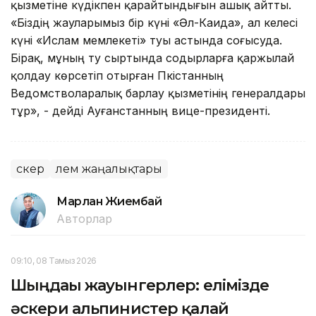
қызметіне күдікпен қарайтындығын ашық айтты.
«Біздің жауларымыз бір күні «Әл-Каида», ал келесі
күні «Ислам мемлекеті» туы астында соғысуда.
Бірақ, мұның ту сыртында содырларға қаржылай
қолдау көрсетіп отырған Пәкістанның
Ведомстволаралық барлау қызметінің генералдары
тұр», - дейді Ауғанстанның вице-президенті.
Әскер
Әлем жаңалықтары
Марлан Жиембай
Авторлар
09:10, 08 Тамыз 2026
Шыңдағы жауынгерлер: елімізде
әскери альпинистер қалай