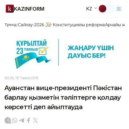
KAZINFORM
KZ
Сайлау-2026
Конституциялық реформа
Арнайы жо
Тренд:
00:35, 16 Тамыз 2015
Ауғанстан вице-президенті Пәкістан
барлау қызметін тәліптерге қолдау
көрсетті деп айыптауда