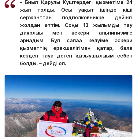
– Биыл Қарулы Күштердегі қызметіме 24
жыл толды. Осы уақыт ішінде кіші
сержанттан подполковникке дейінгі
жолдан өттім. Соңғы 13 жылымды тау
даярлығы мен әскери альпинизмге
арнадым. Бұл салаға келуіме әскери
қызметтің ерекшелігімен қатар, бала
кезден тауға деген қызығушылығым себеп
болды, – дейді ол.