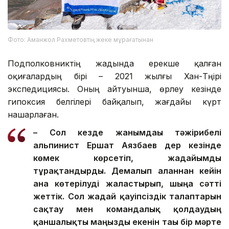
Фото: Аманжол Рахметовтің жеке мұрағатынан
Подполковниктің жадында ерекше қалған
оқиғалардың бірі – 2021 жылғы Хан-Тәңірі
экспедициясы. Оның айтуынша, өрлеу кезінде
гипоксия белгілері байқалып, жағдайы күрт
нашарлаған.
– Сол кезде жанымдағы тәжірибелі
альпинист Ершат Аязбаев дер кезінде
көмек көрсетіп, жағдайымды
тұрақтандырды. Демалып алғаннан кейін
ғана көтерілуді жалғастырып, шыңға сәтті
жеттік. Сол жағдай қауіпсіздік талаптарын
сақтау мен командалық қолдаудың
қаншалықты маңызды екенін тағы бір мәрте