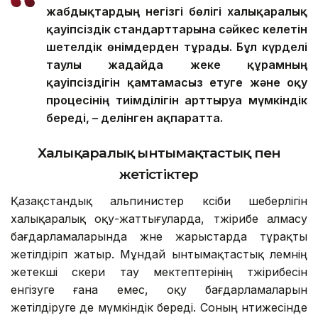
жабдықтардың негізгі бөлігі халықаралық
қауіпсіздік стандарттарына сәйкес келетін
шетелдік өнімдерден тұрады. Бұл күрделі
таулы жағдайда жеке құрамның
қауіпсіздігін қамтамасыз етуге және оқу
процесінің тиімділігін арттыруға мүмкіндік
береді, – делінген ақпаратта.
Халықаралық ынтымақтастық пен
жетістіктер
Қазақстандық альпинистер кәсіби шеберлігін
халықаралық оқу-жаттығуларда, тәжірибе алмасу
бағдарламаларында және жарыстарда тұрақты
жетілдіріп жатыр. Мұндай ынтымақтастық әлемнің
жетекші әскери тау мектептерінің тәжірибесін
енгізуге ғана емес, оқу бағдарламаларын
жетілдіруге де мүмкіндік береді. Соның нәтижесінде