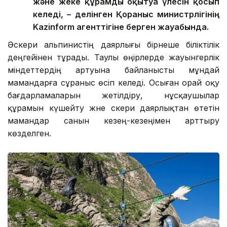
және жеке құрамды оқытуға үлесін қосып
келеді, – делінген Қорғаныс министрлігінің
Kazinform агенттігіне берген жауабында.
Әскери альпинистің даярлығы бірнеше біліктілік
деңгейінен тұрады. Таулы өңірлерде жауынгерлік
міндеттердің артуына байланысты мұндай
мамандарға сұраныс өсіп келеді. Осыған орай оқу
бағдарламаларын жетілдіру, нұсқаушылар
құрамын күшейту және әскери даярлықтан өтетін
мамандар санын кезең-кезеңімен арттыру
көзделген.