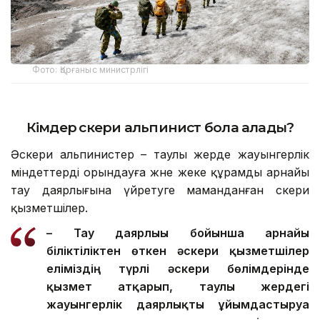
Фото: Қорғаныс министрлігі
Кімдер әскери альпинист бола алады?
Әскери альпинистер – таулы жерде жауынгерлік
міндеттерді орындауға және жеке құрамды арнайы
тау даярлығына үйретуге маманданған әскери
қызметшілер.
– Тау даярлығы бойынша арнайы
біліктіліктен өткен әскери қызметшілер
еліміздің түрлі әскери бөлімдерінде
қызмет атқарып, таулы жердегі
жауынгерлік даярлықты ұйымдастыруға