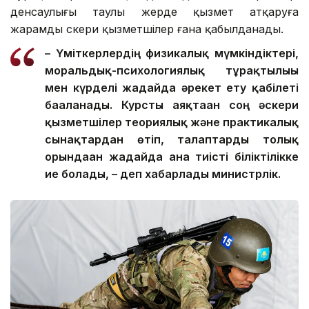
денсаулығы таулы жерде қызмет атқаруға
жарамды әскери қызметшілер ғана қабылданады.
– Үміткерлердің физикалық мүмкіндіктері,
моральдық-психологиялық тұрақтылығы
мен күрделі жағдайда әрекет ету қабілеті
бағаланады. Курсты аяқтаған соң әскери
қызметшілер теориялық және практикалық
сынақтардан өтіп, талаптарды толық
орындаған жағдайда ғана тиісті біліктілікке
ие болады, – деп хабарлады министрлік.