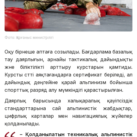
Фото: Қорғаныс министрлігі
Оқу бірнеше аптаға созылады. Бағдарлама базалық
тау даярлығын, арнайы тактикалық дайындықты
және біліктілікті арттыру курстарын қамтиды.
Курсты сәтті аяқтағандарға сертификат беріледі, ал
дайындық деңгейіне қарай альпинизм бойынша
спорттық разряд алу мүмкіндігі қарастырылған.
Даярлық барысында халықаралық қауіпсіздік
стандарттарына сай альпинистік жабдықтар,
цифрлық карталар мен навигациялық жүйелер
қолданылады.
– Қолданылатын техникалық альпинистік