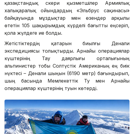
қазақстандық әскери қызметшілер Армиялық
халықаралық ойындардың «Эльбрус сақинасы»
байқауында мұздықтар мен өзендер арқылы
өтетін 105 шақырымдық күрделі бағытты еңсеріп,
қола жүлдеге ие болды.
Жетістіктердің қатарын биылғы Денали
экспедициясы толықтырды. Арнайы операциялар
күштерінің Тау даярлығы орталығының
альпинистер тобы Солтүстік Американың ең биік
нүктесі – Денали шыңын (6190 метр) бағындырып,
шың басында Мемлекеттік Ту мен Арнайы
операциялар күштерінің туын көтерді.