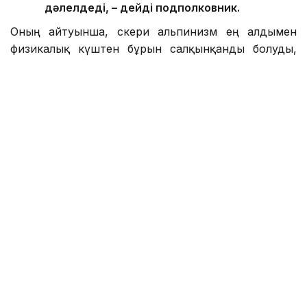
дәлелдеді, – дейді подполковник.
Оның айтуынша, әскери альпинизм ең алдымен
физикалық күштен бұрын салқынқанды болуды,
тәртіп пен жауапкершілікті талап етеді.
– Ең қызығы – жаңа шыңдарды бағындыру
болса, ең үлкен жауапкершілік – өзіңмен
бірге келе жатқан адамдардың өмірі. Бір
арқанға байланған әр адамның амандығына
жауап бересің. Жастарға айтар кеңесім,
қауіпсіздікті әрдайым бірінші орынға қою
керек. Ешбір шың немесе жетістік өмір мен
денсаулықтан қымбат емес, – дейді
әскери альпинист.
Аманжол Рахметов ұстанатын қағида еліміздегі
әскери альпинизм мектебінің негізіне айналған.
Өйткені оның басты мақсаты – биік шыңды
бағындыру емес, күрделі жағдайда да дұрыс