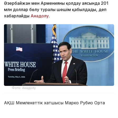
Әзербайжан мен Арменияны қолдау аясында 201
млн доллар бөлу туралы шешім қабылдады, деп
хабарлайды
Анадолу
.
Фото: Анадолу
АҚШ Мемлекеттік хатшысы Марко Рубио Орта
дәліз деп те аталатын Транскаспий сауда бағыты
бойындағы жеке сектор инвестицияларына қолдау