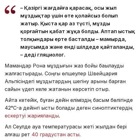
– Қазіргі жағдайға қарасақ, осы жыл
мұздықтар үшін өте қолайсыз болып
жатыр. Қыста қар аз түсті, мұзды
қорғайтын қабат жұқа болды. Аптап ыстық
толқындары ерте басталды – мамырда,
маусымда және енді шілдеде қайталанды,
– деді гляциолог.
Мамандар Рона мұздығын жаз бойы бақылауды
жалғастырады. Соңғы өлшеулер Швейцария
Альпісіндегі мұздықтардың шегіну қарқыны барған
сайын үдеп келе жатқанын көрсетіп отыр.
Айта кетейік, бұған дейін еліміздің басым бөлігінде
42°C-қа дейінгі ыстық болады деген синоптиктердің
ескертуі жарияланды
.
Ал Сеулде ауа температурасы жеті жылдан бері
алғаш рет
40 градустан асты
.