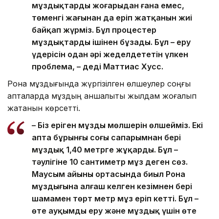
мұздықтардың жоғарыдан ғана емес,
төменгі жағынан да еріп жатқанын жиі
байқап жүрміз. Бұл процестер
мұздықтарды ішінен бұзады. Бұл – еру
үдерісін одан әрі жеделдететін үлкен
проблема, – деді Маттиас Хусс.
Рона мұздығында жүргізілген өлшеулер соңғы
апталарда мұздың қаншалықты жылдам жоғалып
жатқанын көрсетті.
– Біз еріген мұздың мөлшерін өлшейміз. Екі
апта бұрынғы соңғы сапарымнан бері
мұздық 1,40 метрге жұқарды. Бұл –
тәулігіне 10 сантиметр мұз деген сөз.
Маусым айының ортасында биыл Рона
мұздығына алғаш келген кезімнен бері
шамамен төрт метр мұз еріп кетті. Бұл –
өте ауқымды еру және мұздық үшін өте