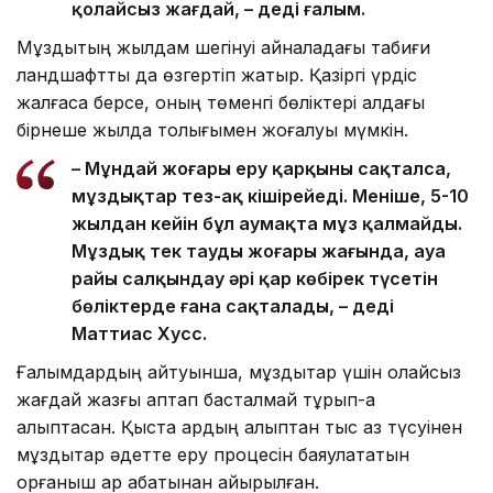
қолайсыз жағдай, – деді ғалым.
Мұздықтың жылдам шегінуі айналадағы табиғи
ландшафтты да өзгертіп жатыр. Қазіргі үрдіс
жалғаса берсе, оның төменгі бөліктері алдағы
бірнеше жылда толығымен жоғалуы мүмкін.
– Мұндай жоғары еру қарқыны сақталса,
мұздықтар тез-ақ кішірейеді. Меніңше, 5-10
жылдан кейін бұл аумақта мұз қалмайды.
Мұздық тек таудың жоғары жағында, ауа
райы салқындау әрі қар көбірек түсетін
бөліктерде ғана сақталады, – деді
Маттиас Хусс.
Ғалымдардың айтуынша, мұздықтар үшін қолайсыз
жағдай жазғы аптап басталмай тұрып-ақ
қалыптасқан. Қыста қардың қалыптан тыс аз түсуінен
мұздықтар әдетте еру процесін баяулататын
қорғаныш қар қабатынан айырылған.