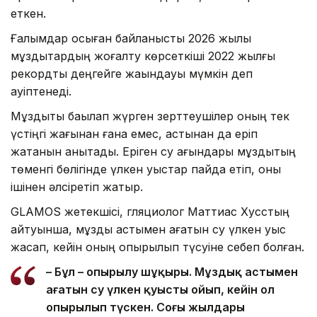
еткен.
Ғалымдар осыған байланысты 2026 жылы
мұздықтардың жоғалту көрсеткіші 2022 жылғы
рекордтық деңгейге жақындауы мүмкін деп
қауіптенеді.
Мұздықты бақылап жүрген зерттеушілер оның тек
үстіңгі жағынан ғана емес, астынан да еріп
жатқанын анықтады. Еріген су ағындары мұздықтың
төменгі бөлігінде үлкен қуыстар пайда етіп, оны
ішінен әлсіретіп жатыр.
GLAMOS жетекшісі, гляциолог Маттиас Хусстың
айтуынша, мұздық астымен ағатын су үлкен қуыс
жасап, кейін оның опырылып түсуіне себеп болған.
– Бұл – опырылу шұңқыры. Мұздық астымен
ағатын су үлкен қуысты ойып, кейін ол
опырылып түскен. Соңғы жылдары