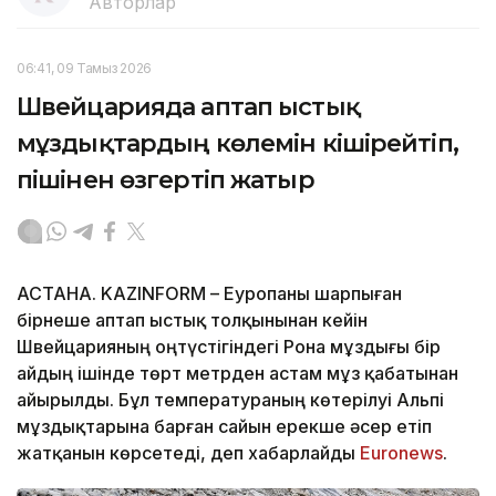
Авторлар
06:41, 09 Тамыз 2026
Швейцарияда аптап ыстық
мұздықтардың көлемін кішірейтіп,
пішінен өзгертіп жатыр
АСТАНА. KAZINFORM – Еуропаны шарпыған
бірнеше аптап ыстық толқынынан кейін
Швейцарияның оңтүстігіндегі Рона мұздығы бір
айдың ішінде төрт метрден астам мұз қабатынан
айырылды. Бұл температураның көтерілуі Альпі
мұздықтарына барған сайын ерекше әсер етіп
жатқанын көрсетеді, деп хабарлайды
Еuronews
.