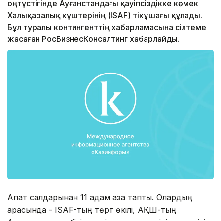
оңтүстігінде Ауғанстандағы қауіпсіздікке көмек
Халықаралық күштерінің (ISAF) тікұшағы құлады.
Бұл туралы контингенттің хабарламасына сілтеме
жасаған РосБизнесКонсалтинг хабарлайды.
Апат салдарынан 11 адам қаза тапты. Олардың
арасында - ISAF-тың төрт өкілі, АҚШ-тың