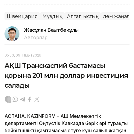
Швейцария
Мұздық
Аптап ыстық
Әлем жаңал
Жасұлан Бақытбекұлы
Авторлар
05:50, 09 Тамыз 2026
АҚШ Транскаспий бастамасы
қорына 201 млн доллар инвестиция
салады
АСТАНА. KAZINFORM – АҚШ Мемлекеттік
департаменті Оңтүстік Кавказда берік әрі тұрақты
бейбітшілікті қамтамасыз етуге күш салып жатқан