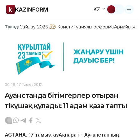
KAZINFORM
KZ
Сайлау-2026
Конституциялық реформа
Арнайы жо
Тренд:
00:46, 17 Тамыз 2012
Ауғанстанда бітімгерлер отырған
тікұшақ құлады: 11 адам қаза тапты
АСТАНА. 17 тамыз. ҚазАқпарат - Ауғанстанның