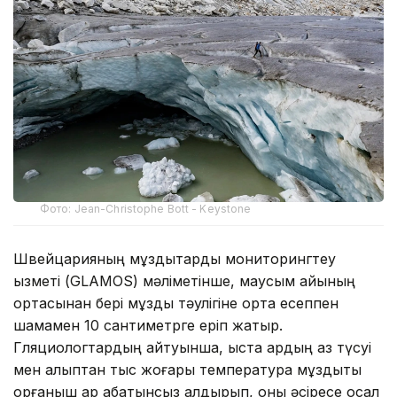
Фото: Jean-Christophe Bott - Keystone
Швейцарияның мұздықтарды мониторингтеу
қызметі (GLAMOS) мәліметінше, маусым айының
ортасынан бері мұздық тәулігіне орта есеппен
шамамен 10 сантиметрге еріп жатыр.
Гляциологтардың айтуынша, қыста қардың аз түсуі
мен қалыптан тыс жоғары температура мұздықты
қорғаныш қар қабатынсыз қалдырып, оны әсіресе осал