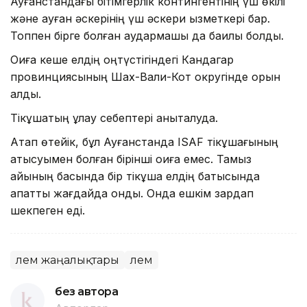
Ауғанстандағы бітімгерлік контингентінің үш өкілі
және ауған әскерінің үш әскери қызметкері бар.
Топпен бірге болған аудармашы да бақилық болды.
Оқиға кеше елдің оңтүстігіндегі Кандагар
провинциясының Шах-Вали-Кот округінде орын
алды.
Тікұшақтың құлау себептері анықталуда.
Атап өтейік, бұл Ауғанстанда ISAF тікұшағының
қатысуымен болған бірінші оқиға емес. Тамыз
айының басында бір тікұшақ елдің батысында
апатты жағдайда қонды. Онда ешкім зардап
шекпеген еді.
Әлем жаңалықтары
Әлем
без автора