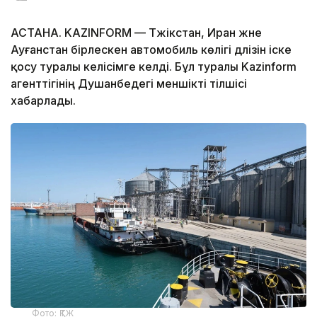
АСТАНА. KAZINFORM — Тәжікстан, Иран және
Ауғанстан бірлескен автомобиль көлігі дәлізін іске
қосу туралы келісімге келді. Бұл туралы Kazinform
агенттігінің Душанбедегі меншікті тілшісі
хабарлады.
Фото: ҚТЖ