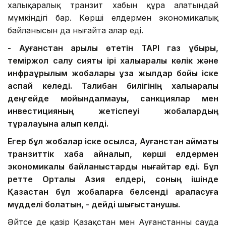
халықаралық транзит хабын құра алатындай
мүмкіндігі бар. Көрші елдермен экономикалық
байланысын да нығайта алар еді.
- Ауғанстан арқылы өтетін TAPI газ құбыры,
теміржол салу сияқты ірі халықаралық көлік және
инфрақұрылым жобалары ұзақ жылдар бойы іске
аспай келеді. Талибан билігінің халықаралық
деңгейде мойындалмауы, санкциялар мен
инвестицияның жетіспеуі жобалардың
тұралауына алып келді.
Егер бұл жобалар іске қосылса, Ауғанстан аймақтық
транзиттік хабқа айналып, көрші елдермен
экономикалық байланыстарды нығайтар еді. Бұл
ретте Орталық Азия елдері, соның ішінде
Қазақстан бұл жобаларға белсенді араласуға
мүдделі болатын, - дейді шығыстанушы.
Әйтсе де қазір Қазақстан мен Ауғанстанның сауда