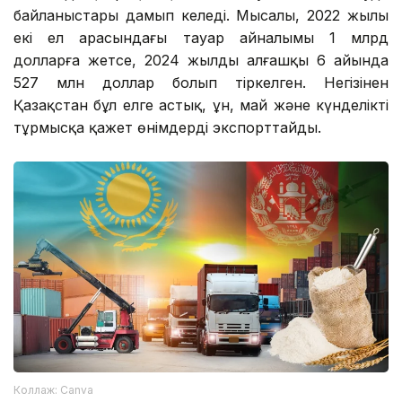
байланыстары дамып келеді. Мысалы, 2022 жылы
екі ел арасындағы тауар айналымы 1 млрд
долларға жетсе, 2024 жылдың алғашқы 6 айында
527 млн доллар болып тіркелген. Негізінен
Қазақстан бұл елге астық, ұн, май және күнделікті
тұрмысқа қажет өнімдерді экспорттайды.
Коллаж: Canva