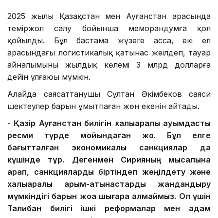
2025 жылы Қазақстан мен Ауғанстан арасында
теміржол салу бойынша меморандумға қол
қойылды. Бұл бастама жүзеге асса, екі ел
арасындағы логистикалық қатынас жеңілдеп, тауар
айналымының жылдық көлемі 3 млрд долларға
дейін ұлғаюы мүмкін.
Алайда саясаттанушы Сұлтан Әкімбеков саяси
шектеулер барын ұмытпаған жөн екенін айтады.
- Қазір Ауғанстан билігін халықаралық қауымдастық
ресми түрде мойындаған жоқ. Бұл елге
бағытталған экономикалық санкциялар да
күшінде тұр. Дегенмен Сирияның мысалына
қарап, санкцияларды біртіндеп жеңілдету және
халықаралық қарым-қатынастарды жандандыру
мүмкіндігі барын жоққа шығара алмаймыз. Ол үшін
Талибан билігі ішкі реформалар мен адам