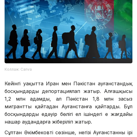
Коллаж: Canva
Кейінгі уақытта Иран мен Пәкістан ауғанстандық
босқындарды депортациялап жатыр. Алғашқысы
1,2 млн адамды, ал Пәкістан 1,8 млн заңсыз
мигрантты қайтадан Ауғанстанға қайтарды. Бұл
босқындардың едәуір бөлігі ел ішіндегі ең жағдайы
нашар аудандарға жіберіліп жатыр.
Сұлтан Әкімбековтің сөзінше, негізі Ауғанстанның ірі