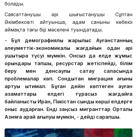
болады.
Саясаттанушы әрі шығыстанушы Сұлтан
Әкімбековтің айтуынша, адам санының көбеюі
аймақта тағы бір мәселені туындатады.
- Бұл демографиялық жарылыс Ауғанстанның
әлеуметтік-экономикалық жағдайын одан әрі
ушықтыра түсуі мүмкін. Онсыз да елде жұмыс
орындары тапшы, ресурстар жетіспейді, білім
беру мен денсаулық сақтау саласында
проблемалар көп. Сондықтан миграция ағыны
артуы ықтимал. Бұған дейін көптеген ауған
азаматтары елдегі тұрақсыз жағдайға
байланысты Иран, Пәкістан сынды көрші елдерге
қоныс аударған. Енді заңсыз мигранттар Орталық
Азияға қарай ағылуы мүмкін, - дейді сарапшы.