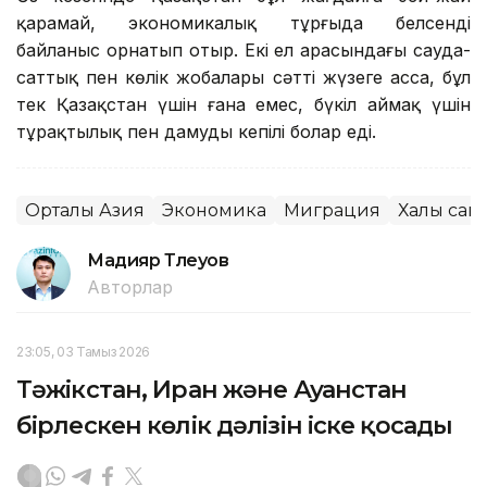
қарамай, экономикалық тұрғыда белсенді
байланыс орнатып отыр. Екі ел арасындағы сауда-
саттық пен көлік жобалары сәтті жүзеге асса, бұл
тек Қазақстан үшін ғана емес, бүкіл аймақ үшін
тұрақтылық пен дамудың кепілі болар еді.
Орталық Азия
Экономика
Миграция
Халық сан
Мадияр Төлеуов
Авторлар
23:05, 03 Тамыз 2026
Тәжікстан, Иран және Ауғанстан
бірлескен көлік дәлізін іске қосады