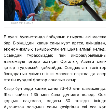
Коллаж: Canva
Ең әуелі Ауғанстанда байқалып отырған екі мәселе
бар. Біріншіден, халық саны күрт артса, екіншіден,
экономикалық тығырықтан әлі шыға алмай келеді.
Осындай тұрақсыздық пен инфрақұрылымның
дамымауы іргеде жатқан Орталық Азияға сын-
қатер тудырмай қоймайды. Сондықтан тәліптер
басқаратын үкіметтің ішкі мәселесі сыртқа да әсер
ететін күрделі фактор саналып отыр.
Қазір бұл елде халық саны 36-40 млн шамасында.
Жыл сайын 1,35 млн бала дүниеге келеді. Осы
қарқын сақталса, алдағы 30 жылдың ішінде
Ауғанстан халқының саны қазіргіден екі есе көп