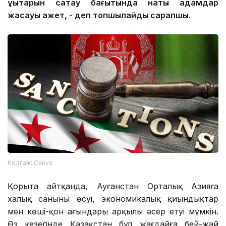
құқықтарын сақтау бағытында нақты қадамдар
жасауы қажет, - деп топшылайды сарапшы.
Коллаж: Canva
Қорыта айтқанда, Ауғанстан Орталық Азияға
халық санының өсуі, экономикалық қиындықтар
мен көші-қон ағындары арқылы әсер етуі мүмкін.
Өз кезегінде Қазақстан бұл жағдайға бей-жай