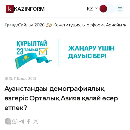
KAZINFORM
KZ
Сайлау-2026
Конституциялық реформа
Арнайы жо
Тренд:
18:15, 11 Шілде 2025
Ауғанстандағы демографиялық
өзгеріс Орталық Азияға қалай әсер
етпек?