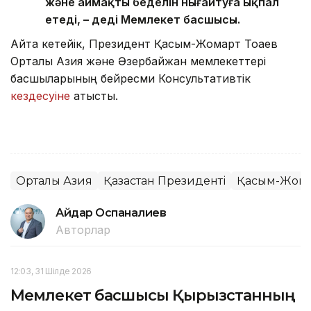
және аймақтың беделін нығайтуға ықпал
етеді, – деді Мемлекет басшысы.
Айта кетейік, Президент Қасым-Жомарт Тоқаев
Орталық Азия және Әзербайжан мемлекеттері
басшыларының бейресми Консультативтік
кездесуіне
қатысты.
Орталық Азия
Қазақстан Президенті
Қасым-Жомар
Айдар Оспаналиев
Авторлар
12:03, 31 Шілде 2026
Мемлекет басшысы Қырғызстанның