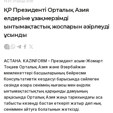
14:37, 31 Шілде 2026
ҚР Президенті Орталық Азия
елдеріне ұзақмерзімді
ынтымақтастық жоспарын әзірлеуді
ұсынды
АСТАНА. KAZINFORM – Президент Қасым-Жомарт
Тоқаев Орталық Азия және Әзербайжан
мемлекеттері басшыларының бейресми
Консультативтік кездесуі барысында сөйлеген
сөзінде өзара сенімнің нығаюы мен өңірлік
ынтымақтастықтың қарқынды дамуының
арқасында Орталық Азия жаңа тарихындағы аса
табысты кезеңді бастан өткеріп жатыр деп нық
сеніммен айтуға болатынын жеткізді.