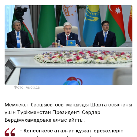
Фото: Ақорда
Мемлекет басшысы осы маңызды Шартқа қосылғаны
үшін Түрікменстан Президенті Сердар
Бердімұхамедовке алғыс айтты.
– Келесі кезең аталған құжат ережелерін