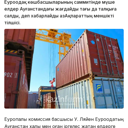
Еуроодақ көшбасшыларының саммитінде мүше
елдер Ауғанстандағы жағдайды тағы да талқыға
салды, деп хабарлайды ҚазАқпараттың меншікті
тілшісі.
Еуропалық комиссия басшысы У. Ляйен Еуроодақтың
Ауғанстан халқы мен оған іргелес жатқан елдерге