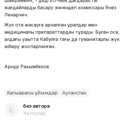
шақырамын», - деді ЕО-ның дағдарыстық
жағдайларды басқару жөніндегі комиссары Янез
Ленарчич.
Жүк ота жасауға арналған құралдар мен
медициналық препараттардан тұрады. Бұған қоса,
алдағы уақытта Кабулға тағы да гуманитарлық жүк
жіберу жоспарланған.
Арнұр Рахымбеков
Халықаралық ұйымдар
Ауғанстан
без автора
Авторлар