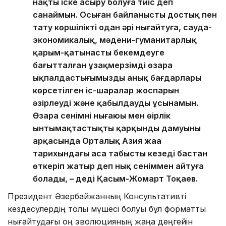
нақты іске асыру болуға тиіс деп
санаймын. Осыған байланысты достық пен
тату көршілікті одан әрі нығайтуға, сауда-
экономикалық, мәдени-гуманитарлық
қарым-қатынасты бекемдеуге
бағытталған ұзақмерзімді өзара
ықпалдастығымыздың анық бағдарлары
көрсетілген іс-шаралар жоспарын
әзірлеуді және қабылдауды ұсынамын.
Өзара сенімнің нығаюы мен өңірлік
ынтымақтастықтың қарқынды дамуының
арқасында Орталық Азия жаңа
тарихындағы аса табысты кезеңді бастан
өткеріп жатыр деп нық сеніммен айтуға
болады, – деді Қасым-Жомарт Тоқаев.
Президент Әзербайжанның Консультативті
кездесулердің толық мүшесі болуы бұл форматты
нығайтудағы оң эволюцияның жаңа деңгейін