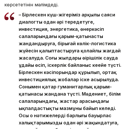
көрсететінін мәлімдеді.
– Бірлескен күш-жігеріміз арқылы саяси
диалогты одан әрі тереңдетуге,
инвестиция, энергетика, өнеркәсіп
салаларындағы қарым-қатынасты
жандандыруға, бірыңғай көлік-логистика
жүйесін қалыптастыруға қолайлы жағдай
жасалуда. Соңғы жылдары өңірішілік сауда
ұдайы өсіп, іскерлік байланыс кеңейе түсті.
Бірлескен кәсіпорындар құрылып, ортақ
инвестициялық жобалар іске асырылуда.
Сонымен қатар гуманитарлық қарым-
қатынасы жандана түсті. Мәдениет, білім
салаларындағы, жастар арасындағы
ықпалдастықтың мазмұны байып келеді.
Осы оң нәтижелердің барлығы бауырлас
халықтарымызды одан әрі жақындатуға,