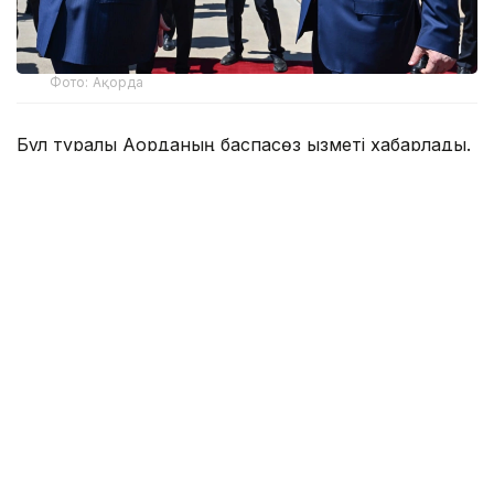
Фото: Ақорда
Бұл туралы Ақорданың баспасөз қызметі хабарлады.