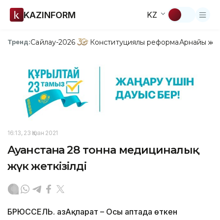
KAZINFORM
KZ
Сайлау-2026
Конституциялық реформа
Арнайы жо
Тренд:
16:13, 23 Қазан 2021
Ауғанстанға 28 тонна медициналық
жүк жеткізілді
БРЮССЕЛЬ. ҚазАқпарат – Осы аптада өткен