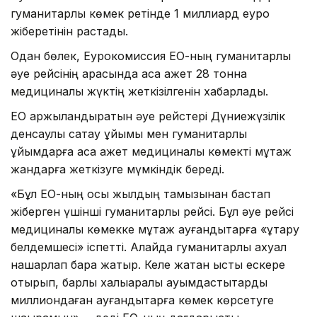
гуманитарлық көмек ретінде 1 миллиард еуро
жіберетінін растады.
Одан бөлек, Еурокомиссия ЕО-ның гуманитарлық
әуе рейсінің арқасында аса қажет 28 тонна
медициналық жүктің жеткізілгенін хабарлады.
ЕО қаржыландыратын әуе рейстері Дүниежүзілік
денсаулық сақтау ұйымы мен гуманитарлық
ұйымдарға аса қажет медициналық көмекті мұқтаж
жандарға жеткізуге мүмкіндік береді.
«Бұл ЕО-ның осы жылдың тамызынан бастап
жіберген үшінші гуманитарлық рейсі. Бұл әуе рейсі
медициналық көмекке мұқтаж ауғандықтарға «құтқару
белдемшесі» іспетті. Алайда гуманитарлық ахуал
нашарлап бара жатыр. Келе жатқан қысты ескере
отырып, барлық халықаралық қауымдастықтарды
миллиондаған ауғандықтарға көмек көрсетуге