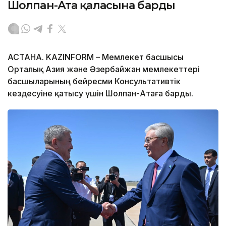
Шолпан-Ата қаласына барды
АСТАНА. KAZINFORM – Мемлекет басшысы
Орталық Азия және Әзербайжан мемлекеттері
басшыларының бейресми Консультативтік
кездесуіне қатысу үшін Шолпан-Атаға барды.