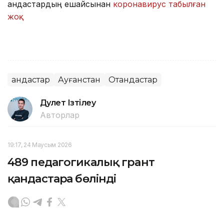
қандастардың ешқайсынан
коронавирус табылған
жоқ.
Қандастар
Ауғанстан
Отандастар
Дәулет Ізтілеу
Авторлар
19:17, 24 Маусым 2026
489 педагогикалық грант
қандастарға бөлінді