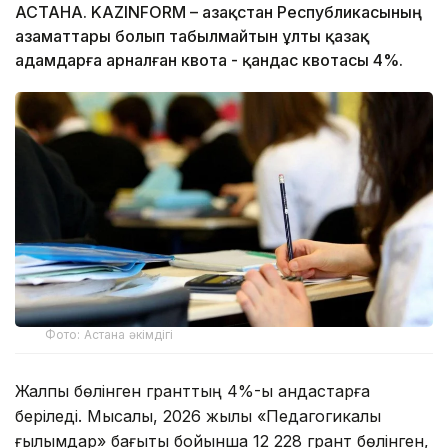
АСТАНА. KAZINFORM – Қазақстан Республикасының
азаматтары болып табылмайтын ұлты қазақ
адамдарға арналған квота - қандас квотасы 4%.
Фото: Астана әкімдігі
Жалпы бөлінген гранттың 4%-ы қандастарға
беріледі. Мысалы, 2026 жылы «Педагогикалық
ғылымдар» бағыты бойынша 12 228 грант бөлінген,