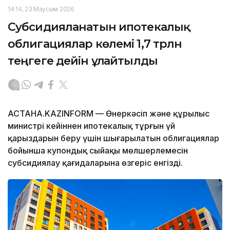
14:14, 23 Маусым 2026
Субсидияланатын ипотекалық
облигациялар көлемі 1,7 трлн
теңгеге дейін ұлғайтылды
АСТАНА.KAZINFORM — Өнеркәсіп және құрылыс
министрі кейіннен ипотекалық тұрғын үй
қарыздарын беру үшін шығарылатын облигациялар
бойынша купондық сыйақы мөлшерлемесін
субсидиялау қағидаларына өзгеріс енгізді.