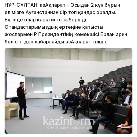
НҰР-СҰЛТАН. ҚазАқпарат – Осыдан 2 күн бұрын
елімізге Ауғанстаннан бір топ қандас оралды.
Бүгінде олар каратинге жіберілді.
Отандастарымыздың ертеңіне қатысты
жоспармен ҚР Президентінің көмекшісі Ерлан Қарин
бөлісті, деп хабарлайды ҚазАқпарат тілшісі.