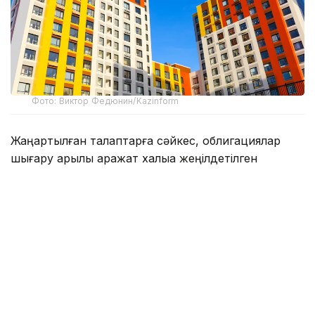
Фото: Виктор Федюнин/Kazinform
Жаңартылған талаптарға сәйкес, облигациялар
шығару арқылы қаражат халыққа жеңілдетілген
ипотека беруге бағытталады.
Тұрғын үйге мұқтаж ретінде есепте тұрған
әлеуметтік осал топтағы азаматтар үшін
ипотекалық несие мөлшерлемесі жылдық 7 пайыз
болады.
Ал кезекте тұрған басқа азаматтарға, сондай-ақ
Қазақстан азаматтары мен қандастарға ипотека
жылдық 9 пайызбен беріледі.