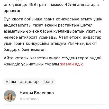
оның ішінде 489 грант немесе 4%-ы қандастарға
арналған.
Бұл квота бойынша грант конкурсына қатысу үшін
қандастарұлты «қазақ» екенін растайтын шетел
азаматының жеке басын куәландыратын құжатын
немесе ықтиярхат ұсынады. Атап өтсек, қандастар
үшін грант конкурсына қатысуға ҰБТ-ның шекті
балдары бекітілмеген.
Айта кетелік Қазақстан қандас студенттерге қандай
жеңілдік ұсынатыны туралы
жазған едік
.
Білім
Қандастар
Грант
Назым Бөлесова
Авторлар