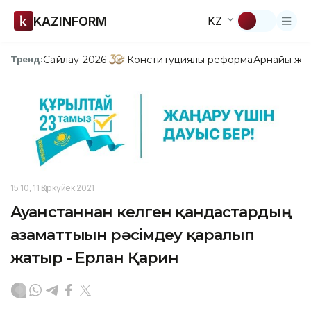
KAZINFORM
KZ
Сайлау-2026
Конституциялық реформа
Арнайы жо
Тренд:
15:10, 11 Қыркүйек 2021
Ауғанстаннан келген қандастардың
азаматтығын рәсімдеу қаралып
жатыр - Ерлан Қарин