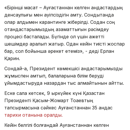
«Бірінші мақсат – Ауғастаннан келген қандастардың
денсаулығы мен қауіпсіздігін қамту. Сондықтанда
олар алдымен карантинге жіберілді. Содан соң
отандастарымыздың азаматтығын рәсімдеу
процесі басталады. Бүгінде ол үшін қажетті
шешімдер қаралып жатыр. Одан кейін тиісті жоспар
бар, сол бойынша әрекет етеміз», - деді Ерлан
Қарин.
Сондай-ақ, Президент көмекшісі қандастарымызды
жұмыспен қамтып, балаларына білім беруді
ұйымдастыруда назардан тыс қалмайтынын айтты.
Еске сала кетсек, 9 қыркүйек күні Қазақстан
Президенті Қасым-Жомарт Тоқаевтың
тапсырмасына сәйкес Ауғанстаннан 35 қандас
тарихи отанына оралды.
Кейін белгілі болғандай Ауғанстаннан келген