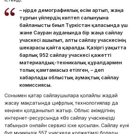
– Өңірде демографиялық өсім артып, жаңа
тұрғын үйлердің көптеп салынуына
байланысты биыл Түркістан қаласында үш
және Сауран ауданында бір жаңа сайлау
учаскесі ашылып, алты сайлау учаскесінің
шекарасы қайта қаралды. Қазіргі уақытта
барлық 952 сайлау учаскесі қажетті
материалдық-техникалық құралдармен
толық қамтамасыз етілген, – деп
хабарлады облыстық аумақтық сайлау
комиссиясы.
Сонымен қатар сайлаушыларға қолайлы жағдай
жасау мақсатында цифрлық технологиялар да
кеңінен қолданылып жатыр. Облыс әкімдігінің
интернет-ресурсында «Өз сайлау учаскеңізді
табыңыз» онлайн сервисі іске қосылған. Сайлау күні
бұл мүмкіндік 557 учаскеде қолжетімді болады.