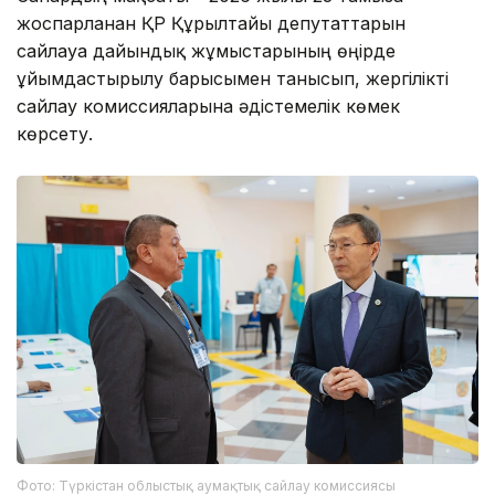
жоспарланған ҚР Құрылтайы депутаттарын
сайлауға дайындық жұмыстарының өңірде
ұйымдастырылу барысымен танысып, жергілікті
сайлау комиссияларына әдістемелік көмек
көрсету.
Фото: Түркістан облыстық аумақтық сайлау комиссиясы