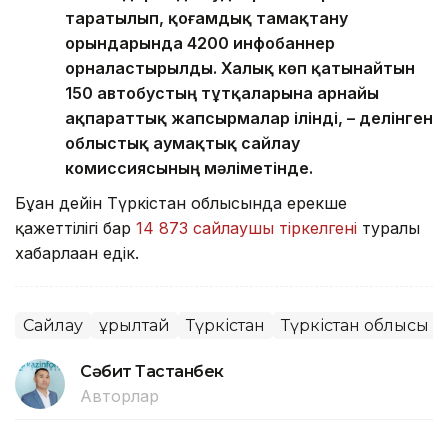
таратылып, қоғамдық тамақтану
орындарында 4200 инфобаннер
орналастырылды. Халық көп қатынайтын
150 автобустың тұтқаларына арнайы
ақпараттық жапсырмалар ілінді, – делінген
облыстық аумақтық сайлау
комиссиясының мәліметінде.
Бұған дейін Түркістан облысында ерекше
қажеттілігі бар
14 873 сайлаушы тіркелгені
туралы
хабарлаған едік.
Сайлау
Құрылтай
Түркістан
Түркістан облысы
Сәбит Тастанбек
Авторлар