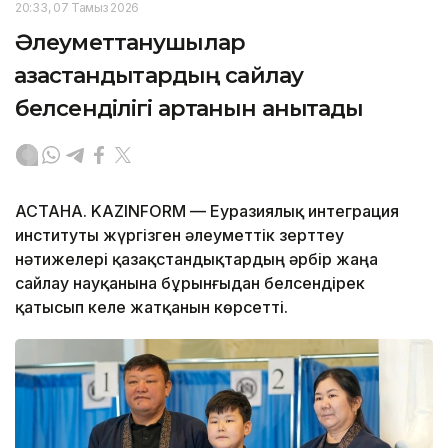
20:33, 07 Тамыз 2026
Әлеуметтанушылар
қазақстандықтардың сайлау
белсенділігі артқанын анықтады
АСТАНА. KAZINFORM — Еуразиялық интеграция
институты жүргізген әлеуметтік зерттеу
нәтижелері қазақстандықтардың әрбір жаңа
сайлау науқанына бұрынғыдан белсендірек
қатысып келе жатқанын көрсетті.