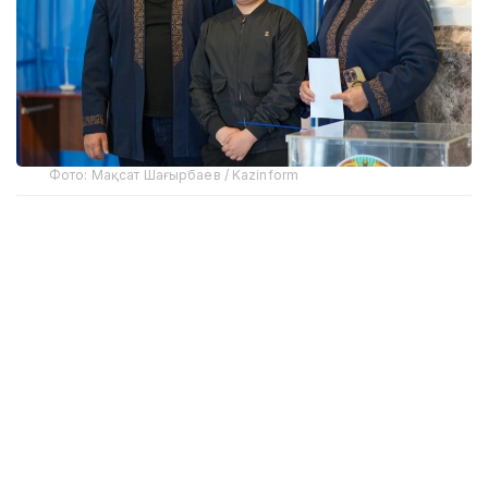
Фото: Мақсат Шағырбаев / Kazinform
Институттың әлеуметтік зерттеулер департаменті
басшысы Гүлден Емішеваның онлайн-брифингте
айтуынша, сауалнамаға қатысқандардың 78,2%-ы
сайлау мен референдумдарға қатысатынын
мәлімдеген.
Зерттеу нәтижелері сайлау белсенділігінің тұрақты
түрде өсіп келе жатқанын дәлелдеді. Сауалнамаға
жауап берген азаматтардың сөзінше, 2023 жылғы
Парламент сайлауына олардың 53,4%, 2024 жылғы