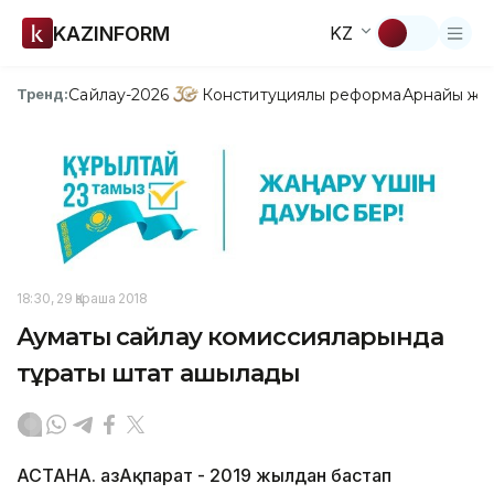
KAZINFORM
KZ
Сайлау-2026
Конституциялық реформа
Арнайы жо
Тренд:
18:30, 29 Қараша 2018
Аумақтық сайлау комиссияларында
тұрақты штат ашылады
АСТАНА. ҚазАқпарат - 2019 жылдан бастап