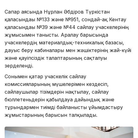
Сапар аясында Нұрлан Әбдіров Түркістан
қаласындағы №133 және №951, сондай-ақ Кентау
қаласындағы №39 және №44 сайлау учаскелерінің
жұмысымен танысты. Аралау барысында
учаскелердің материалдық-техникалық базасы,
дауыс беру кабиналары мен жәшіктерінің жай-күйі
және қауіпсіздік талаптарының сақталуы
зерделенді.
Сонымен қатар учаскелік сайлау
комиссияларының мүшелерімен кездесіп,
сайлаушылар тізімдерін нақтылау, сайлау
бюллетеньдерін қабылдауға дайындық және
тұрғындармен тиімді байланысты ұйымдастыру
жұмыстарының барысын талқылады.