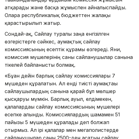
атқарады және басқа жұмыспен айналыспайды.
Оларға республикалық бюджеттен жалақы
қарастырылып жатыр.
Сондай-ақ, Сайлау туралы заңға енгізілген
өзгерістерге сәйкес, аумақтық сайлау
комиссиясының есептік құрамы өзгереді. Яғни,
комиссия мүшелерінің саны сайланушылар санына
тікелей байланысты болмақ.
«Бұған дейін барлық сайлау комиссиялары 7
мүшеден құралатын. Ал енді тиісті аумақтағы
сайлаушылардың санына қарай бұл мөлшер
қысқаруы мүмкін. Барлық ауыл, елдімекен,
қалалардағы сайлау комиссиясының мүшелері
есепке алынды. Комиссиялардың шамамен 51
пайызы 5 мүшеден құралады деп болжап
отырмыз. Ал ірі қалалар мен мегаполистерде
сайланушылар саны 2500-ден асатын сайлау