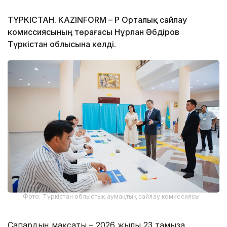
ТҮРКІСТАН. KAZINFORM – ҚР Орталық сайлау
комиссиясының төрағасы Нұрлан Әбдіров
Түркістан облысына келді.
Фото: Түркістан облыстық аумақтық сайлау комиссиясы
Сапардың мақсаты – 2026 жылғы 23 тамызға