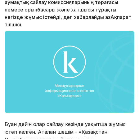
аумақтық сайлау комиссияларының төрағасы
немесе орынбасары және хатшысы тұрақты
негізде жұмыс істейді, деп хабарлайды ҚазАқпарат
тілшісі.
Бұған дейін олар сайлау кезінде уақытша жұмыс
істеп келген. Аталған шешім - «Қазақстан