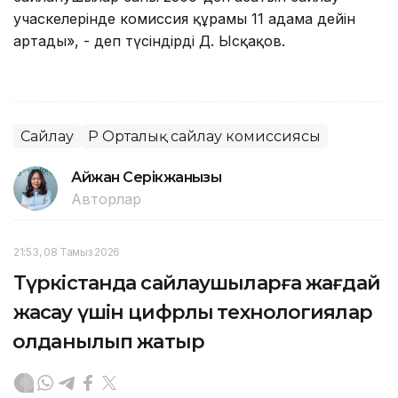
учаскелерінде комиссия құрамы 11 адамға дейін
артады», - деп түсіндірді Д. Ысқақов.
Сайлау
ҚР Орталық сайлау комиссиясы
Айжан Серікжанқызы
Авторлар
21:53, 08 Тамыз 2026
Түркістанда сайлаушыларға жағдай
жасау үшін цифрлық технологиялар
қолданылып жатыр