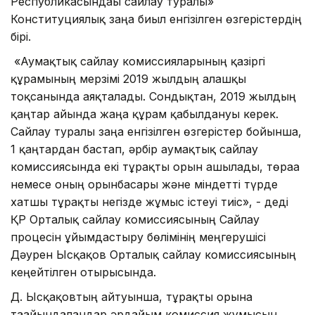
Республикасындағы сайлау туралы»
Конституциялық заңға биыл енгізілген өзгерістердің
бірі.
«Аумақтық сайлау комиссияларының қазіргі
құрамының мерзімі 2019 жылдың алғашқы
тоқсанында аяқталады. Сондықтан, 2019 жылдың
қаңтар айында жаңа құрам қабылдануы керек.
Сайлау туралы заңға енгізілген өзгерістер бойынша,
1 қаңтардан бастап, әрбір аумақтық сайлау
комиссиясында екі тұрақты орын ашылады, төраға
немесе оның орынбасары және міндетті түрде
хатшы тұрақты негізде жұмыс істеуі тиіс», - деді
ҚР Орталық сайлау комиссиясының Сайлау
процесін ұйымдастыру бөлімінің меңгерушісі
Дәурен Ысқақов Орталық сайлау комиссиясының
кеңейтілген отырысында.
Д. Ысқақовтың айтуынша, тұрақты орынға
тағайындалғандар әрдайым комиссия жұмысын