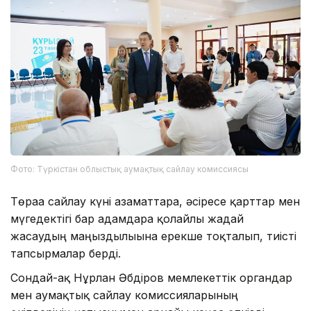
Фото: Түркістан облыстық аумақтық сайлау комиссиясы
Төраға сайлау күні азаматтарға, әсіресе қарттар мен
мүгедектігі бар адамдарға қолайлы жағдай
жасаудың маңыздылығына ерекше тоқталып, тиісті
тапсырмалар берді.
Сондай-ақ Нұрлан Әбдіров мемлекеттік органдар
мен аумақтық сайлау комиссияларының