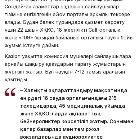
Сондай-ақ азаматтар өздерінің сайлаушылар
тізіміне енгізілгенін eGov порталы арқылы тексере
алады. Бұдан бөлек тұрғындарға қызмет көрсету
үшін 22 шағын ХҚКО, 18 жергілікті Call-орталық
және «109» бірыңғай байланыс орталығы тәулік бойы
жұмыс істеуге дайын.
Қазіргі уақытта комиссия мүшелері сайлаушыларға
арнайы шақыру қағаздарын тарату жұмыстарын
жүргізіп жатыр. Бұл науқан 7-12 тамыз аралығын
қамтиды.
– Халықты ақпараттандыру мақсатында
өңірдегі 16 сауда орталығындағы 215
теледидарда, 45 медициналық ұйымда
және ХҚКО-ларда ақпараттық
бейнероликтер көрсетіліп жатыр. Сонымен
қатар базарлар мен теміржол
вокзалдарында аудиороликтер