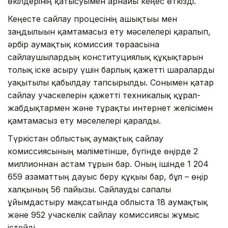
өкілдерінің қатысуымен арнайы кеңес өткізді.
Кеңесте сайлау процесінің ашықтығы мен
заңдылығын қамтамасыз ету мәселелері қаралып,
әрбір аумақтық комиссия төрағасына
сайлаушылардың конституциялық құқықтарын
толық іске асыру үшін барлық қажетті шараларды
уақытылы қабылдау тапсырылды. Сонымен қатар
сайлау учаскелерін қажетті техникалық құрал-
жабдықтармен және тұрақты интернет желісімен
қамтамасыз ету мәселелері қаралды.
Түркістан облыстық аумақтық сайлау
комиссиясының мәліметінше, бүгінде өңірде 2
миллионнан астам тұрғын бар. Оның ішінде 1 204
659 азаматтың дауыс беру құқығы бар, бұл – өңір
халқының 56 пайызы. Сайлауды сапалы
ұйымдастыру мақсатында облыста 18 аумақтық
және 952 учаскелік сайлау комиссиясы жұмыс
істейді.