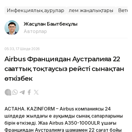
Инфекциялық аурулар
Әлем жаңалықтары
Вете
Жасұлан Бақытбекұлы
Авторлар
05:33, 17 Шілде 2026
Airbus Франциядан Аустралияға 22
сағаттық тоқтаусыз рейсті сынақтан
өткізбек
АСТАНА. KAZINFORM – Airbus компаниясы 24
шілдеде жылдағы ең ауқымды сынақ сапарларының
бірін өткізеді. Жаңа Airbus A350-1000ULR ұшағы
Франциядан Аустралияға шамамен 22 сағат бойы