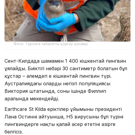
Фото: Таронга табиғатты қорғау қоғамы
Сент-Килдада шамамен 1 400 кішкентай пингвин
ұялайды. Биіктігі небәрі 30 сантиметр болатын бұл
құстар – әлемдегі ең кішкентай пингвин түрі.
Аустралиядағы олардың негізгі популяциясы
Виктория штатында, соның ішінде Филлип
аралында мекендейді.
Earthcare St Kilda еріктілер ұйымының президенті
Лана Остиннің айтуынша, H5 вирусының бұл түрінің
пингвиндерге нақты қалай әсер ететіні әзірге
белгісіз.