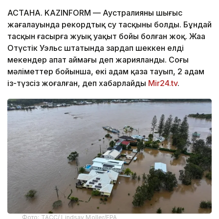
АСТАНА. KAZINFORM — Аустралияның шығыс
жағалауында рекордтық су тасқыны болды. Бұндай
тасқын ғасырға жуық уақыт бойы болған жоқ. Жаңа
Оңтүстік Уэльс штатында зардап шеккен елді
мекендер апат аймағы деп жарияланды. Соңғы
мәліметтер бойынша, екі адам қаза тауып, 2 адам
із-түзсіз жоғалған, деп хабарлайды
Mir24.tv
.
Фото: ТАСС/ Lindsay Moller/EPA