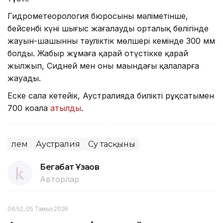
Гидрометеорология бюросының мәліметінше,
бейсенбі күні шығыс жағалаудың орталық бөлігінде
жауын-шашынның тәуліктік мөлшері кемінде 300 мм
болды. Жаңбыр жұмаға қарай оңтүстікке қарай
жылжып, Сидней мен оның маңындағы қалаларға
жауады.
Еске сала кетейік, Аустралияда биліктің рұқсатымен
700 коала
атылды
.
Әлем
Аустралия
Су тасқыны
Бегабат Ұзақов
Авторлар
06:52, 05 Тамыз 2026