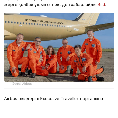
жерге қонбай ұшып өтпек, деп хабарлайды
Bild
.
Фото: Airbus
Airbus өкілдерінің Executive Traveller порталына
мәлімдеуінше, жаңа Airbus A350-1000ULR ұшағы
Тулуза қаласынан Мельбурнға дейін аялдамасыз