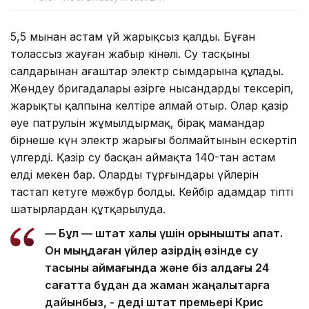
5,5 мыңнан астам үй жарықсыз қалды. Бұған
толассыз жауған жаңбыр кінәлі. Су тасқыны
салдарынан ағаштар электр сымдарына құлады.
Жөндеу бригадалары әзірге нысандарды тексеріп,
жарықты қалпына келтіре алмай отыр. Олар қазір
әуе патрульін жұмылдырмақ, бірақ мамандар
бірнеше күн электр жарығы болмайтынын ескертіп
үлгерді. Қазір су басқан аймақта 140-тан астам
елді мекен бар. Олардың тұрғындары үйлерін
тастап кетуге мәжбүр болды. Кейбір адамдар тіпті
шатырлардан құтқарылуда.
— Бұл — штат халқы үшін қорқынышты апат.
Он мыңдаған үйлер қазірдің өзінде су
тасқыны аймағында және біз алдағы 24
сағатта бұдан да жаман жаңалықтарға
дайынбыз, - деді штат премьері Крис