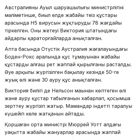
Австралияның Ауыл шаруашылығы министрлігінің
мәліметінше, биыл елде жабайы теңіз құстары
арасында H5 вирусын жұқтырудың 78 жағдайы
тіркелген. Оның жетеуі Виктория штатындағы
айдарлы қараторғайларда анықталған.
Апта басында Оңтүстік Аустралия жағалауындағы
Боден-Рокс аралында құс тұмауынан жабайы
құстардың алғаш рет жаппай қырылғаны расталды.
Әуе арқылы жүргізілген бақылау кезінде 50-ге
жуық өлі және 30 ауру құс анықталған.
Виктория билігі де Нельсон маңынан көптеген өлі
және ауру құстар табылғанын хабарлап, қосымша
зерттеу жүргізіп жатыр. Мамандар індеттің таралуы
күшейіп келе жатқанын айтады.
Қоршаған орта министрі Мюррей Уотт алдағы
уақытта жабайы жануарлар арасында жаппай