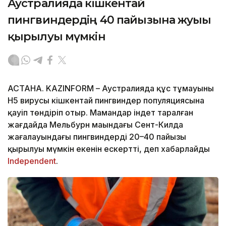
Аустралияда кішкентай
пингвиндердің 40 пайызына жуығы
қырылуы мүмкін
АСТАНА. KAZINFORM – Аустралияда құс тұмауының
H5 вирусы кішкентай пингвиндер популяциясына
қауіп төндіріп отыр. Мамандар індет таралған
жағдайда Мельбурн маңындағы Сент-Килда
жағалауындағы пингвиндердің 20–40 пайызы
қырылуы мүмкін екенін ескертті, деп хабарлайды
Іndependent
.