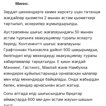
Миннс.
Зардап шеккендерге көмек көрсету үшін төтенше
жағдайлар қызметінің 2 мыңнан астам қызметкері
тартылып, әскерилер жұмылдырылды.
Аустралияның шығыс жағалауындағы 50 мыңнан
астам тұрғынға эвакуациялау туралы ескерту
берілді. Континенттің шығыс жағалауының
Графтоннан Ньюкаслға дейінгі 500 шақырымдық
бөлігіндегі елді мекендерді эвакуациялау туралы
хабарламалар тарқатылды. Ең қиын жағдай
Мэннинг, Гастингс, Маклэй және Намбукка
өзендерінің құйылыстарында орналасқан қалалар
мен елді мекендерде байқалады. Онда жаңбырдан
бөлек, өзендер арнасынан асып жатыр.
Соңғы аптада елдің шығысындағы бірқатар
аймақтарда 600 мм-ден астам жауын-шашын
түсті.