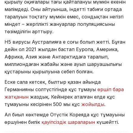
қырылу оқиғалары тағы қайталануы мүмкін екенін
мәлімдеді. Оның айтуынша, індеттің табиғи ортада
таралуын тоқтату мүмкін емес, сондықтан негізгі
міндет – жергілікті жануарлар популяциясының
төзімділігін арттыру.
H5 вирусы Аустралияға ең соңғы болып жетті. Бұған
дейін ол 2021 жылдан бастап Еуропа, Америка,
Африка, Азия және Антарктидаға таралып,
миллиондаған жабайы және ауыл шаруашылығы
құстарының қырылуына себеп болған.
Еске сала кетсек, былтыр қазан айында
Германияның солтүстігінде құс тұмауы
өршіп бара
жатқанын
жаздық. Кейінірек аталған елде құс
тұмауының кесірінен 500 мың құс
жойылды
.
Ал биыл көктемде Оңтүстік Кореяда құс тұмауының
өршуінен билік
қауіпсіздік шараларын
күшейтті.