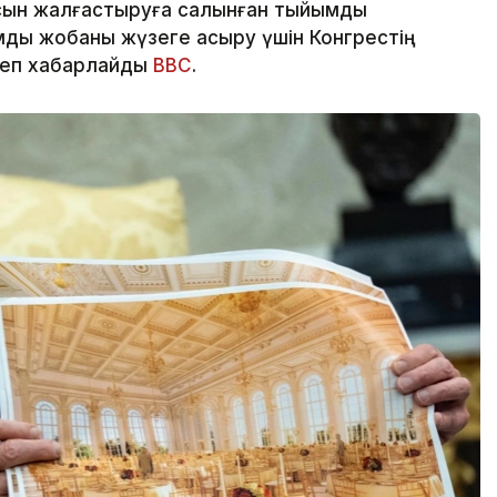
сын жалғастыруға салынған тыйымды
ды жобаны жүзеге асыру үшін Конгрестің
деп хабарлайды
BBC
.