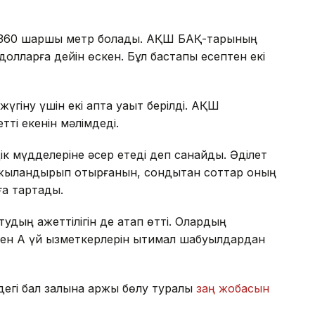
8 360 шаршы метр болады. АҚШ БАҚ-тарының
олларға дейін өскен. Бұл бастапқы есептен екі
үгіну үшін екі апта уақыт берілді. АҚШ
ті екенін мәлімдеді.
іздік мүдделеріне әсер етеді деп санайды. Әділет
аржыландырып отырғанын, сондықтан соттар оның
ға тартады.
удың қажеттілігін де атап өтті. Олардың
н Ақ үй қызметкерлерін ықтимал шабуылдардан
егі бал залына қаржы бөлу туралы
заң жобасын