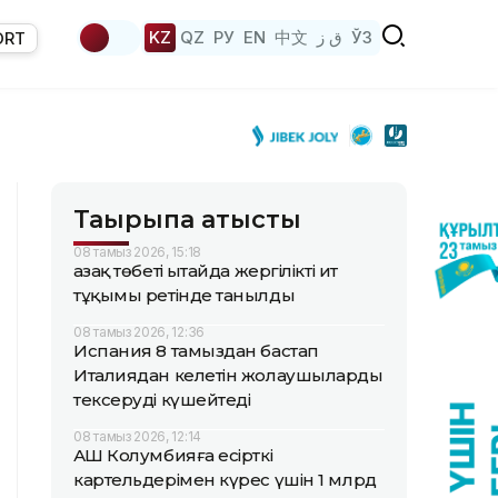
KZ
QZ
РУ
EN
中文
ق ز
ЎЗ
ORT
Тақырыпқа қатысты
08 тамыз 2026, 15:18
Қазақ төбеті Қытайда жергілікті ит
тұқымы ретінде танылды
08 тамыз 2026, 12:36
Испания 8 тамыздан бастап
Италиядан келетін жолаушыларды
тексеруді күшейтеді
08 тамыз 2026, 12:14
АҚШ Колумбияға есірткі
картельдерімен күрес үшін 1 млрд