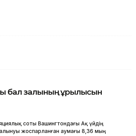
ғы бал залының құрылысын
яциялық соты Вашингтондағы Ақ үйдің
алынуы жоспарланған аумағы 8,36 мың