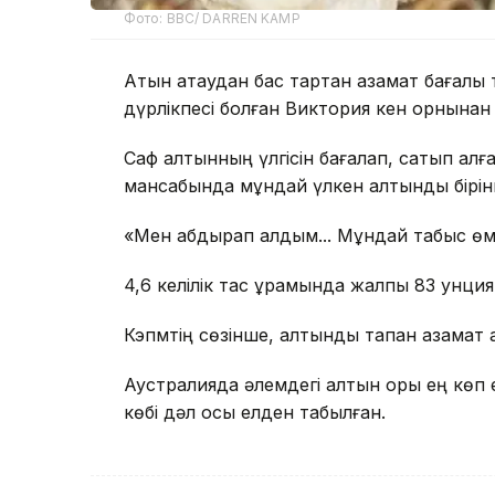
Фото: BBC/ DARREN KAMP
Атын атаудан бас тартқан азамат бағал
дүрлікпесі болған Виктория кен орнынан 
Саф алтынның үлгісін бағалап, сатып ал
мансабында мұндай үлкен алтынды бірінш
«Мен абдырап қалдым... Мұндай табыс өмі
4,6 келілік тас құрамында жалпы 83 унция
Кэпмтің сөзінше, алтынды тапқан азама
Аустралияда әлемдегі алтын қоры ең көп 
көбі дәл осы елден табылған.