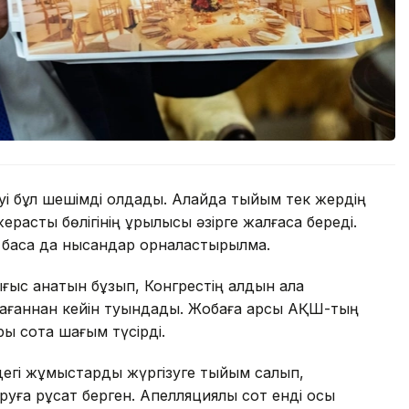
уі бұл шешімді қолдады. Алайда тыйым тек жердің
расты бөлігінің құрылысы әзірге жалғаса береді.
 басқа да нысандар орналастырылмақ.
ығыс қанатын бұзып, Конгрестің алдын ала
ағаннан кейін туындады. Жобаға қарсы АҚШ-тың
ры сотқа шағым түсірді.
ндегі жұмыстарды жүргізуге тыйым салып,
уға рұқсат берген. Апелляциялық сот енді осы