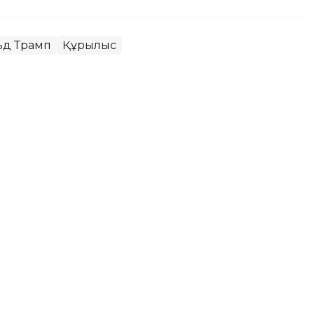
ьд Трамп
Құрылыс
ья Колумбия президенті