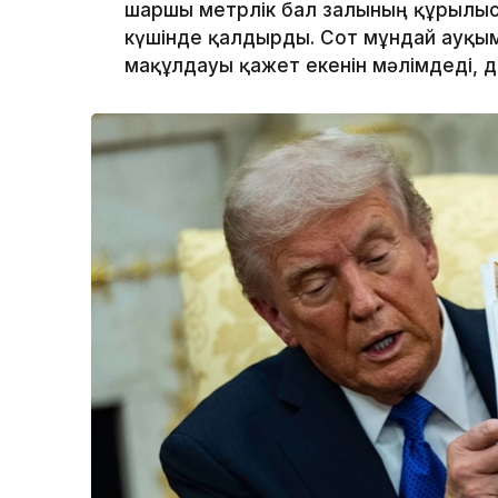
шаршы метрлік бал залының құрылы
күшінде қалдырды. Сот мұндай ауқым
мақұлдауы қажет екенін мәлімдеді, 