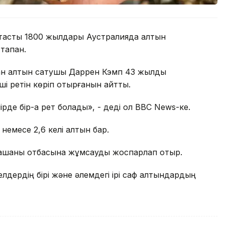
ы тасты 1800 жылдары Аустралияда алтын
тапқан.
ған алтын сатушы Даррен Кэмп 43 жылдық
і ретін көріп отырғанын айтты.
рде бір-ақ рет болады», - деді ол BBC News-ке.
 немесе 2,6 келі алтын бар.
т ақшаны отбасына жұмсауды жоспарлап отыр.
елдердің бірі және әлемдегі ірі саф алтындардың