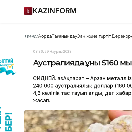
KAZINFORM
Ақорда
Тағайындау
Заң және тәртіп
Дерекқор
Тренд:
08:36, 29 Наурыз 2023
Аустралияда құны $160 м
СИДНЕЙ. ҚазАқпарат – Арзан металл і
240 000 аустралиялық доллар (160 0
4,6 келілік тас тауып алды, деп хаба
жасап.