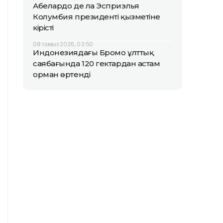
Абелардо де ла Эсприэлья
Колумбия президенті қызметіне
кірісті
08 тамыз 2026, 03:50
Индонезиядағы Бромо ұлттық
саябағында 120 гектардан астам
орман өртенді