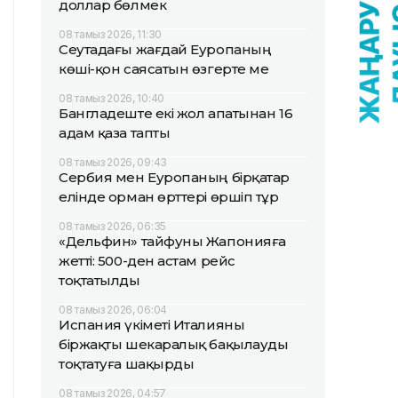
доллар бөлмек
08 тамыз 2026, 11:30
Сеутадағы жағдай Еуропаның
көші-қон саясатын өзгерте ме
08 тамыз 2026, 10:40
Бангладеште екі жол апатынан 16
адам қаза тапты
08 тамыз 2026, 09:43
Сербия мен Еуропаның бірқатар
елінде орман өрттері өршіп тұр
08 тамыз 2026, 06:35
«Дельфин» тайфуны Жапонияға
жетті: 500-ден астам рейс
тоқтатылды
08 тамыз 2026, 06:04
Испания үкіметі Италияны
біржақты шекаралық бақылауды
тоқтатуға шақырды
08 тамыз 2026, 04:57