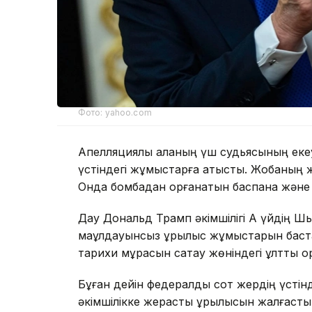
Фото: yahoo.com
Апелляциялық алқаның үш судьясының еке
үстіндегі жұмыстарға қатысты. Жобаның же
Онда бомбадан қорғанатын баспана және
Дау Дональд Трамп әкімшілігі Ақ үйдің Ш
мақұлдауынсыз құрылыс жұмыстарын баст
тарихи мұрасын сақтау жөніндегі ұлттық қо
Бұған дейін федералдық сот жердің үсті
әкімшілікке жерасты құрылысын жалғастыр