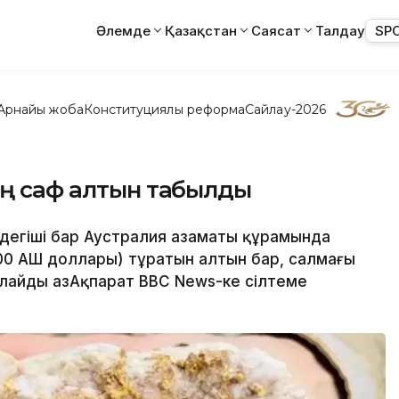
Әлемде
Қазақстан
Саясат
Талдау
SP
Арнайы жоба
Конституциялық реформа
Сайлау-2026
ың саф алтын табылды
здегіші бар Аустралия азаматы құрамында
00 АҚШ доллары) тұратын алтын бар, салмағы
рлайды ҚазАқпарат BBC News-ке сілтеме