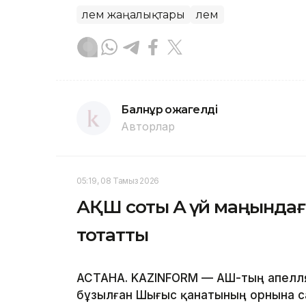
Әлем жаңалықтары
Әлем
Балнұр Қожагелді
Авторлар
05:19, 08 Тамыз 2026
АҚШ соты Ақ үй маңында
тоқтатты
АСТАНА. KAZINFORM — АҚШ-тың апелл
бұзылған Шығыс қанатының орнына с