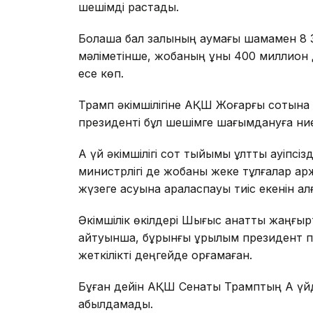
шешімді растады.
Болашақ бал залының аумағы шамамен 
мәліметінше, жобаның құны 400 миллион д
есе көп.
Трамп әкімшілігіне АҚШ Жоғарғы сотына ж
президенті бұл шешімге шағымдануға ниет
Ақ үй әкімшілігі сот тыйымы ұлттық қауіпс
министрлігі де жобаны жеке тұлғалар қ
жүзеге асуына араласпауы тиіс екенін ал
Әкімшілік өкілдері Шығыс қанатты жаңғырт
айтуынша, бұрынғы құрылым президент пе
жеткілікті деңгейде қорғамаған.
Бұған дейін АҚШ Сенаты Трамптың Ақ үйд
қабылдамады.