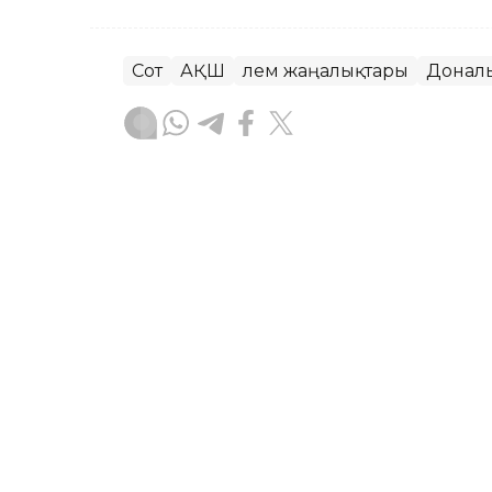
Сот
АҚШ
Әлем жаңалықтары
Донал
Динара Маханова
Авторлар
04:57, 08 Тамыз 2026
Абелардо де ла Эсприэл
қызметіне кірісті