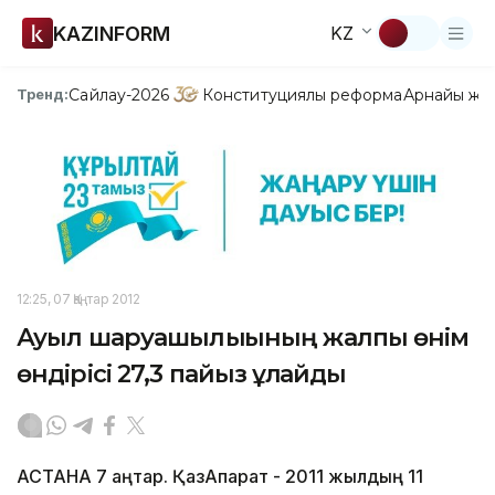
KAZINFORM
KZ
Сайлау-2026
Конституциялық реформа
Арнайы жо
Тренд:
12:25, 07 Қаңтар 2012
Ауыл шаруашылығының жалпы өнім
өндірісі 27,3 пайыз ұлғайды
АСТАНА 7 қаңтар. ҚазАқпарат - 2011 жылдың 11