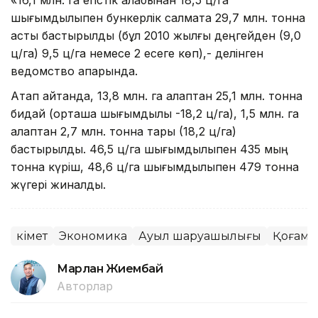
шығымдылықпен бункерлік салмақта 29,7 млн. тонна
астық бастырылды (бұл 2010 жылғы деңгейден (9,0
ц/га) 9,5 ц/га немесе 2 есеге көп),- делінген
ведомство ақпарында.
Атап айтқанда, 13,8 млн. га алқаптан 25,1 млн. тонна
бидай (орташа шығымдылық -18,2 ц/га), 1,5 млн. га
алқаптан 2,7 млн. тонна тары (18,2 ц/га)
бастырылды. 46,5 ц/га шығымдылықпен 435 мың
тонна күріш, 48,6 ц/га шығымдылықпен 479 тонна
жүгері жиналды.
Үкімет
Экономика
Ауыл шаруашылығы
Қоғам
Марлан Жиембай
Авторлар