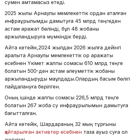
сумен қамтамасыз етеді.
2025 жылы Арнаулы мемлекеттік қордан аталған
инфрақұрылымды дамытуға 45 млрд теңгеден
астам қаражат бөлінді, бұл 48 жобаны
қаржыландыруға мүмкіндік берді.
Айта кетейік,2024 жылдан 2026 жылға дейінгі
аралықта Арнаулы мемлекеттік қор қаражаты
есебінен Үкімет жалпы сомасы 610 млрд теңге
болатын 500-ден астам әлеуметтік жобаны
қаржыландыруды мақұлдады.Олардың басым бөлігі
пайдалануға берілген.
Оның ішінде жалпы сомасы 226,5 млрд теңге
болатын 267 жоба су инфрақұрылымын дамытуға
бағытталған.
Айта кетейік, Шардараның 32 мың тұрғыны
қайтарылған активтер есебінен
таза ауыз суға қол
жеткізді.