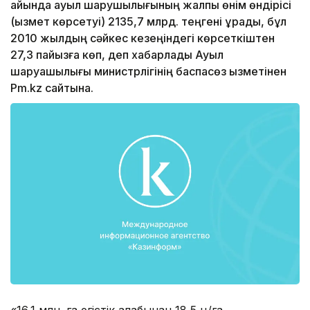
айында ауыл шарушылығының жалпы өнім өндірісі
(қызмет көрсетуі) 2135,7 млрд. теңгені құрады, бұл
2010 жылдың сәйкес кезеңіндегі көрсеткіштен
27,3 пайызға көп, деп хабарлады Ауыл
шаруашылығы министрлігінің баспасөз қызметінен
Pm.kz сайтына.
«16,1 млн. га егістік алқабынан 18,5 ц/га