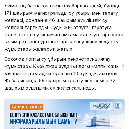
Үкіметтің баспасөз қызметі хабарлағандай, бүгінде
171 шақырым магистральдық су құбыры мен тарату
желілері, сондай-ақ 46 шақырым ауылішілік су
желілері тартылды. Суды жинақтауға, таратуға
және қажетті су қысымын қамтамасыз етуге арналған
қысым реттегіш құрылыстарын салу және жаңарту
жұмыстары жалғасып жатыр.
Соколов топтық су құбырын реконструкциялау
жұмыстары Қызылжар ауданындағы жалпы саны 4
мыңнан астам адам тұратын 10 ауылды қамтиды.
Жоба аясында 59 шақырым тарату желісі мен 77
шақырым ауылішілік су желісі салынады.