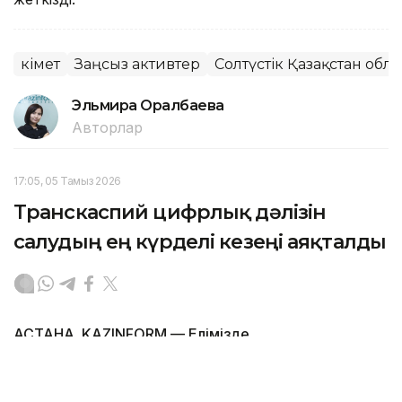
Үкімет
Заңсыз активтер
Солтүстік Қазақстан обл
Эльмира Оралбаева
Авторлар
17:05, 05 Тамыз 2026
Транскаспий цифрлық дәлізін
салудың ең күрделі кезеңі аяқталды
АСТАНА. KAZINFORM — Елімізде
телекоммуникация саласындағы ең ірі
инфрақұрылымдық жобалардың бірі – Каспий
теңізінің түбі арқылы тартылатын Транскаспий