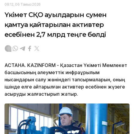
08:12, 06 Тамыз 2026
Үкімет СҚО ауылдарын сумен
қамтуға қайтарылған активтер
есебінен 2,7 млрд теңге бөлді
АСТАНА. KAZINFORM - Қазақстан Үкіметі Мемлекет
басшысының әлеуметтік инфрақұрылым
нысандарын салу жөніндегі тапсырмаларын, оның
ішінде елге қайтарылған активтер есебінен жүзеге
асыруды жалғастырып жатыр.