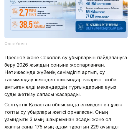
Фото: Үкімет
Преснов және Соколов су құбырларын пайдалануға
беру 2026 жылдың соңына жоспарланған.
Нәтижесінде жүйенің сенімділігі артып, су
тасымалдау кезіндегі шығындар қысқарып, жоба
қамтыған елді мекендердің тұрғындарына ауыз
суды жеткізу сапасы жақсарады.
Солтүстік Қазақстан облысында еліміздегі ең ұзын
топтық су құбырлары желісі орналасқан. Оның
ұзындығы 3 мың шақырымнан асады және ол
жалпы саны 175 мың адам тұратын 229 ауылды