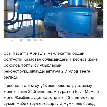
Фото: primeminister.kz
Осы мақсатта Арнаулы мемлекеттік қордан
Солтүстік Қазақстан облысындағы Преснов және
Соколов топтық су құбырларын
реконструкциялауды аяқтауға 2,7 млрд теңге
бөлінді.
Преснов топтық су құбырын реконструкциялау
жалпы саны 34,5 мың адам тұратын Есіл, Мамлют
және Жамбыл аудандарындағы 43 елді мекенді
сумен жабдықтауды жақсартуға мүмкіндік береді.