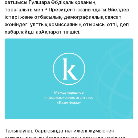
хатшысы Гүлшара Әбдіқалықованың
төрағалығымен ҚР Президенті жанындағы Әйелдер
істері және отбасылық-демографиялық саясат
жөніндегі ұлттық комиссияның отырысы өтті, деп
хабарлайды ҚазАқпарат тілшісі.
Талқылаулар барысында нәтижелі жұмыспен