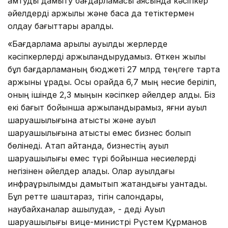
қамтуды дамыту бағдарламасы аясында кәсіпкер
әйелдерді қаржылық және басқа да тетіктермен
қолдау бағыттары қаралды.
«Бағдарлама арқылы ауылдық жерлерде
кәсіпкерлерді қаржыландырудамыз. Өткен жылы
бұл бағдарламаның бюджеті 27 млрд теңгеге тарта
қаржыны құрады. Осы орайда 6,7 мың несие беріліп,
оның ішінде 2,3 мыңын кәсіпкер әйелдер алды. Біз
екі бағыт бойынша қаржыландырамыз, яғни ауыл
шаруашылығына қатысты және ауыл
шаруашылығына қатысты емес бизнес болып
бөлінеді. Атап айтқанда, бизнестің ауыл
шаруашылығы емес түрі бойынша несиелерді
негізінен әйелдер алады. Олар ауылдағы
инфрақұрылымды дамытып жатқандығы қуантады.
Бұл ретте шаштараз, тігін салондары,
наубайханалар ашылуда», - деді Ауыл
шаруашылығы вице-министрі Рүстем Құрманов