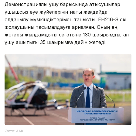
Демонстрациялық ұшу барысында қатысушылар
ұшқышсыз әуе жүйелерінің нақты жағдайда
қолданылу мүмкіндіктерімен танысты. EH216-S екі
жолаушыны тасымалдауға арналған. Оның ең
жоғары жылдамдығы сағатына 130 шақырымды, ал
ұшу қашықтығы 35 шақырымға дейін жетеді.
Фото: ААК