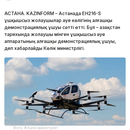
АСТАНА. KAZINFORM – Астанада EH216-S
ұшқышсыз жолаушылар әуе көлігінің алғашқы
демонстрациялық ұшуы сәтті өтті. Бұл – Қазақстан
тарихында жолаушы мінген ұшқышсыз әуе
аппаратының алғашқы демонстрациялық ұшуы,
деп хабарлайды Көлік министрлігі.
Фото: ҚР Көлік министрлігі