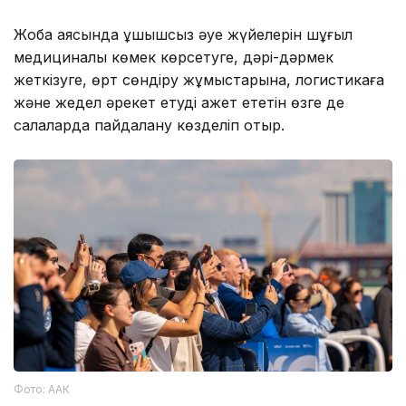
Жоба аясында ұшқышсыз әуе жүйелерін шұғыл
медициналық көмек көрсетуге, дәрі-дәрмек
жеткізуге, өрт сөндіру жұмыстарына, логистикаға
және жедел әрекет етуді қажет ететін өзге де
салаларда пайдалану көзделіп отыр.
Фото: ААК