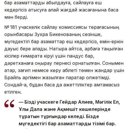
бар азаматтарды қабылдауға, сайлауға еш
кедергісіз қатысуға қалай жағдай жасағанына баса
мән берді.
№ 181 учаскелік сайлау комиссиясы төрағасының
орынбасары Зухра Бикенованың сөзінше,
мүгедектігі бар азаматтар еш кедергісіз, емін-еркін
дауыс бере алады. Нақтырақ айтсақ, арбаға таңылған
кісілер ғимаратқа кіруі үшін пандус бар,
дәретханаға қоңырау пернесі орнатылған. Сонымен
қатар, зағип немесе көру қабілеті төмен жандар үшін
Брайль қарпімен жазылған парақтар қолжетімді.
Сондай-ақ, бұдан басқа да қажеттіліктер қамтамасыз
етілген.
— Біздің учаскеге Гейдар Алиев, Мәңгілік Ел,
Ұлы Дала және Ақмешіт көшелерінде
тұратын тұрғындар келеді. Бізде
мүгедектігі бар азаматтардың тізімі бар.