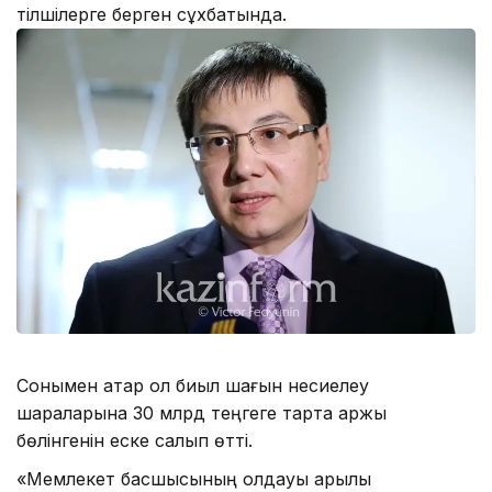
тілшілерге берген сұхбатында.
Сонымен қатар ол биыл шағын несиелеу
шараларына 30 млрд теңгеге тарта қаржы
бөлінгенін еске салып өтті.
«Мемлекет басшысының қолдауы арқылы