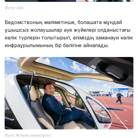
Фото: ААК
Ведомствоның мәліметінше, болашақта мұндай
ұшқышсыз жолаушылар әуе жүйелері қолданыстағы
көлік түрлерін толықтырып, еліміздің заманауи көлік
инфрақұрылымының бір бөлігіне айналады.
Фото: ҚР Көлік министрлігі