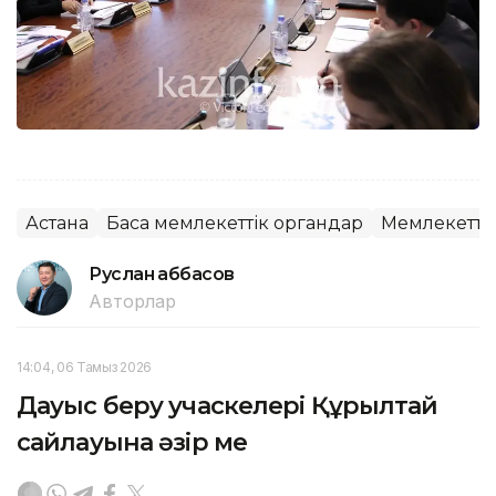
Астана
Басқа мемлекеттік органдар
Мемлекеттік
Руслан Ғаббасов
Авторлар
14:04, 06 Тамыз 2026
Дауыс беру учаскелері Құрылтай
сайлауына әзір ме