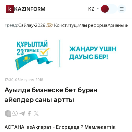
KAZINFORM
KZ
Сайлау-2026
Конституциялық реформа
Арнайы жо
Тренд:
17:30, 06 Маусым 2018
Ауылда бизнеске бет бұрған
әйелдер саны артты
АСТАНА. ҚазАқпарат - Елордада ҚР Мемлекеттік