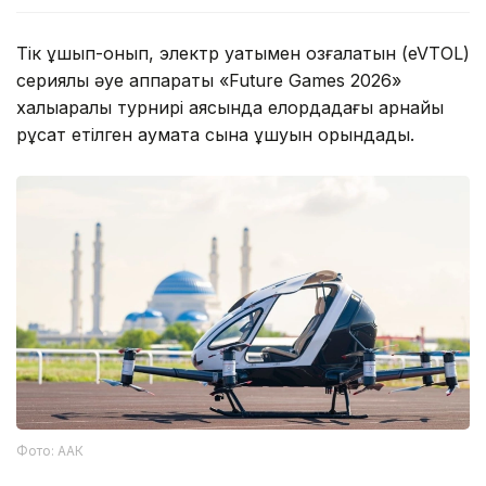
Тік ұшып-қонып, электр қуатымен қозғалатын (eVTOL)
сериялық әуе аппараты «Future Games 2026»
халықаралық турнирі аясында елордадағы арнайы
рұқсат етілген аумақта сынақ ұшуын орындады.
Фото: ААК