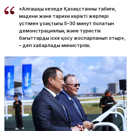
«Алғашқы кезеңде Қазақстанның табиғи,
мәдени және тарихи көрікті жерлері
үстімен ұзақтығы 5–30 минут болатын
демонстрациялық және туристік
бағыттарды іске қосу жоспарланып отыр»,
– деп хабарлады министрлік.