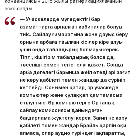
конвенциясын 2015 жылы ратификациялағанын
еске салды.
— Учаскелерде мүгедектігі бар
азаматтарға арналған кабиналар болуы
тиіс. Сайлау ғимаратына және дауыс беру
орнына арбаға таңылған кісілер кіре алуы
үшін онда табалдырық болмауы керек.
Тіпті, кішігірім табалдырық болса да,
төсеніштермен тегістелуі қажет. Сонда
арба дөңгелегі барынша жеңіл өтеді әрі зағип
не көру қабілеті төмен жандар да сүрініп
кетпейді. Сонымен қатар, әр учаскеде
компьютер және құлаққап қамтамасыз
етілуі тиіс. Әр компьютерге Орталық
сайлау комиссиясы дайындаған
бағдарлама жүктелуі керек. Зағип не көру
қабілеті төмен жандар Брайль қарпін оқи
алмаса, олар аудио түріндегі ақпаратты,