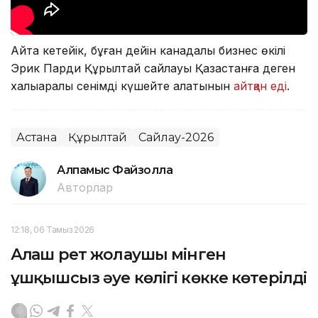
Айта кетейік, бұған дейін канадалық бизнес өкілі
Эрик Парди Құрылтай сайлауы Қазақстанға деген
халықаралық сенімді күшейте алатынын
айтқан еді
.
Астана
Құрылтай
Сайлау-2026
Алпамыс Файзолла
Авторлар
12:18, 06 Тамыз 2026
Алғаш рет жолаушы мінген
ұшқышсыз әуе көлігі көкке көтерілді