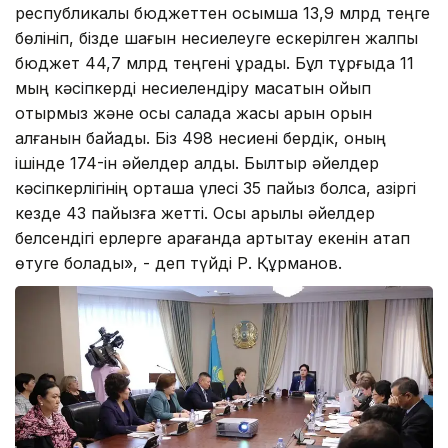
республикалық бюджеттен қосымша 13,9 млрд теңге
бөлініп, бізде шағын несиелеуге ескерілген жалпы
бюджет 44,7 млрд теңгені құрады. Бұл тұрғыда 11
мың кәсіпкерді несиелендіру мақсатын қойып
отырмыз және осы салада жақсы қарқын орын
алғанын байқадық. Біз 498 несиені бердік, оның
ішінде 174-ін әйелдер алды. Былтыр әйелдер
кәсіпкерлігінің орташа үлесі 35 пайыз болса, қазіргі
кезде 43 пайызға жетті. Осы арқылы әйелдер
белсендігі ерлерге қарағанда артықтау екенін атап
өтуге болады», - деп түйді Р. Құрманов.