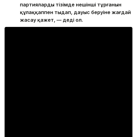
партиялардың тізімде нешінші тұрғанын
құлаққаппен тыңдап, дауыс беруіне жағдай
жасау қажет, — деді ол.