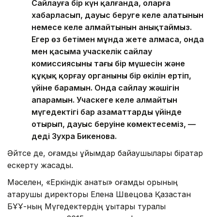
Сайлауға бір күн қалғанда, оларға
хабарласып, дауыс беруге келе алатынын
немесе келе алмайтынын анықтаймыз.
Егер өз бетімен мұнда жете алмаса, онда
мен қасыма учаскелік сайлау
комиссиясының тағы бір мүшесін және
құқық қорғау органының бір өкілін ертіп,
үйіне барамын. Онда сайлау жәшігін
апарамын. Учаскеге келе алмайтын
мүгедектігі бар азаматтардың үйінде
отырып, дауыс беруіне көмектесеміз, —
деді Зухра Бикенова.
Әйтсе де, қоғамдық ұйымдар байқаушылары бірқатар
ескерту жасады.
Мәселен, «Еркіндік қанаты» қоғамдық қорының
атқарушы директоры Елена Швецова Қазақстан
БҰҰ-ның Мүгедектердің құқықтары туралы