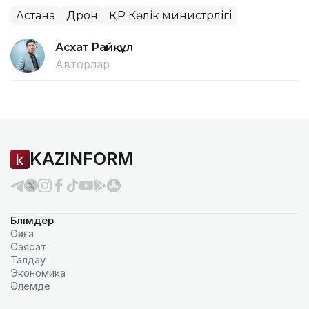
Астана
Дрон
ҚР Көлік министрлігі
Асхат Райқұл
Авторлар
KAZINFORM
Бөлімдер
Оқиға
Саясат
Талдау
Экономика
Әлемде