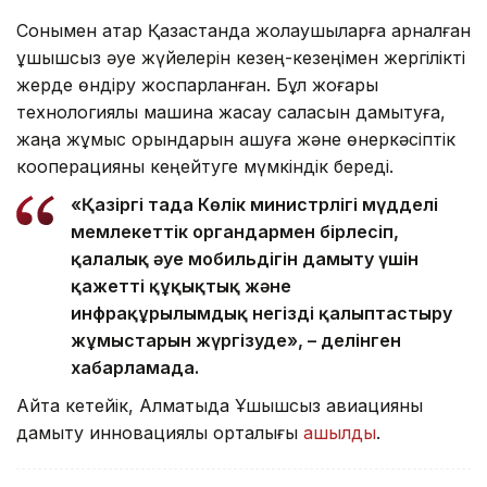
Сонымен қатар Қазақстанда жолаушыларға арналған
ұшқышсыз әуе жүйелерін кезең-кезеңімен жергілікті
жерде өндіру жоспарланған. Бұл жоғары
технологиялы машина жасау саласын дамытуға,
жаңа жұмыс орындарын ашуға және өнеркәсіптік
кооперацияны кеңейтуге мүмкіндік береді.
«Қазіргі таңда Көлік министрлігі мүдделі
мемлекеттік органдармен бірлесіп,
қалалық әуе мобильдігін дамыту үшін
қажетті құқықтық және
инфрақұрылымдық негізді қалыптастыру
жұмыстарын жүргізуде», – делінген
хабарламада.
Айта кетейік, Алматыда Ұшқышсыз авиацияны
дамыту инновациялық орталығы
ашылды
.