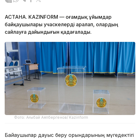
АСТАНА. KAZINFORM — Қоғамдық ұйымдар
байқаушылары учаскелерді аралап, олардың
сайлауға дайындығын қадағалады.
Фото: Ағыбай Аяпбергенов/ Kazinform
Байқаушылар дауыс беру орындарының мүгедектігі