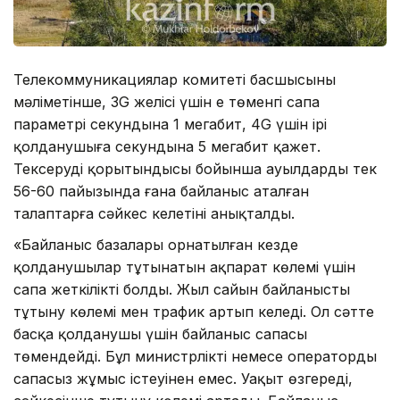
Телекоммуникациялар комитеті басшысының
мәліметінше, 3G желісі үшін ең төменгі сапа
параметрі секундына 1 мегабит, 4G үшін ірі
қолданушыға секундына 5 мегабит қажет.
Тексерудің қорытындысы бойынша ауылдардың тек
56-60 пайызында ғана байланыс аталған
талаптарға сәйкес келетіні анықталды.
«Байланыс базалары орнатылған кезде
қолданушылар тұтынатын ақпарат көлемі үшін
сапа жеткілікті болды. Жыл сайын байланысты
тұтыну көлемі мен трафик артып келеді. Ол сәтте
басқа қолданушы үшін байланыс сапасы
төмендейді. Бұл министрліктің немесе оператордың
сапасыз жұмыс істеуінен емес. Уақыт өзгереді,