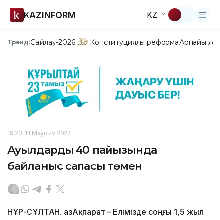
KAZINFORM
KZ
Сайлау-2026
Конституциялық реформа
Арнайы жо
Тренд:
19:23, 14 Маусым 2022
Ауылдардың 40 пайызында
байланыс сапасы төмен
НҰР-СҰЛТАН. ҚазАқпарат – Елімізде соңғы 1,5 жыл