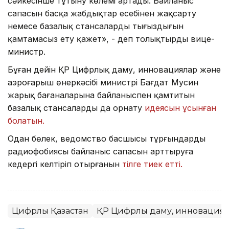
сәйкесінше тұтыну көлемі артады. Байланыс
сапасын басқа жабдықтар есебінен жақсарту
немесе базалық стансалардың тығыздығын
қамтамасыз ету қажет», - деп толықтырды вице-
министр.
Бұған дейін ҚР Цифрлық даму, инновациялар және
аэроғарыш өнеркәсібі министрі Бағдат Мусин
жарық бағаналарына байланыспен қамтитын
базалық стансаларды да орнату
идеясын ұсынған
болатын.
Одан бөлек, ведомство басшысы тұрғындардың
радиофобиясы байланыс сапасын арттыруға
кедергі келтіріп отырғанын
тілге тиек етті.
Цифрлық Қазақстан
ҚР Цифрлық даму, инновациял