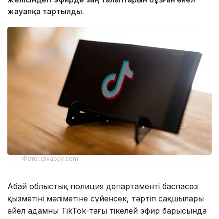
жауапқа тартылды.
Фото: pixabay.com
Абай облыстық полиция департаменті баспасөз
қызметінің мәліметіне сүйенсек, тәртіп сақшылары
әйел адамның TikTok-тағы тікелей эфир барысында