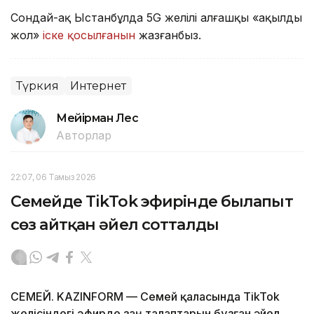
Сондай-ақ Ыстанбұлда 5G желілі алғашқы «ақылды
жол»
іске қосылғанын
жазғанбыз.
Түркия
Интернет
Мейірман Лес
Авторлар
22:07, 06 Тамыз 2026
Семейде TikTok эфирінде былапыт
сөз айтқан әйел сотталды
СЕМЕЙ. KAZINFORM — Семей қаласында TikTok
желісіндегі эфирде заң талаптарын бұзған әйел