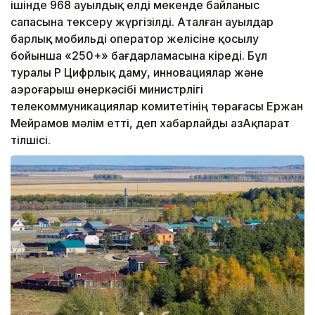
ішінде 968 ауылдық елді мекенде байланыс
сапасына тексеру жүргізілді. Аталған ауылдар
барлық мобильді оператор желісіне қосылу
бойынша «250+» бағдарламасына кіреді. Бұл
туралы ҚР Цифрлық даму, инновациялар және
аэроғарыш өнеркәсібі министрлігі
телекоммуникациялар комитетінің төрағасы Ержан
Мейрамов мәлім етті, деп хабарлайды ҚазАқпарат
тілшісі.