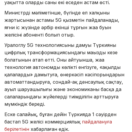
уақытта олардың саны екі еседен астам өсті.
Министрдің мәліметінше, бүгінде ел халқының
жартысынан астамы 5G қызметін пайдаланады,
яғни іс жүзінде әрбір екінші тұрғын жаңа буын
желісінің абоненті болып отыр.
Уралоглу 5G технологиясының дамуы Түркияның
цифрлық трансформациясындағы маңызды кезең
болатынын атап өтті. Оның айтуынша, жаңа
технология автономды көлікті енгізуге, «ақылды
қалаларды» дамытуға, өнеркәсіп кәсіпорындарын
автоматтандыруға, сондай-ақ денсаулық сақтау,
ауыл шаруашылығы және экономиканың басқа да
салаларындағы жүйелердің тиімділігін арттыруға
мүмкіндік береді.
Еске салайық, бұған дейін Түркияда 1 сәуірден
бастап 5G желісі коммерциялық
пайдалануға
берілетінін
хабарлаған едік.