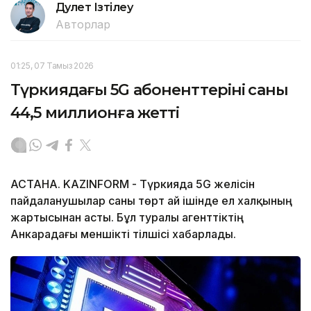
Дәулет Ізтілеу
Авторлар
01:25, 07 Тамыз 2026
Түркиядағы 5G абоненттерінің саны
44,5 миллионға жетті
АСТАНА. KAZINFORM - Түркияда 5G желісін
пайдаланушылар саны төрт ай ішінде ел халқының
жартысынан асты. Бұл туралы агенттіктің
Анкарадағы меншікті тілшісі хабарлады.