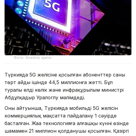
Фото: Anadolu ajansı
Түркияда 5G желісіне қосылған абоненттер саны
төрт айдың ішінде 44,5 миллионға жетті. Бұл
туралы елдің көлік және инфрақұрылым министрі
Абдұлқадыр Уралоглу мәлімдеді.
Оның айтуынша, Түркияда мобильді 5G желісін
коммерциялық мақсатта пайдалану 1 сәуірде
басталған. Жаңа технологияға алғашқы күннің өзінде
шамамен 21 миллион қолданушы қосылған. Қазіргі