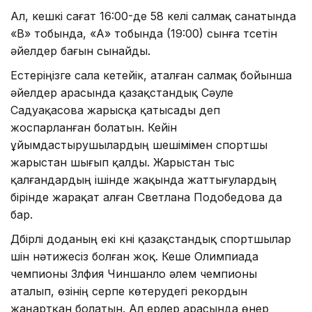
Ал, кешкі сағат 16:00-де 58 келі салмақ санатында
«В» тобында, «А» тобында (19:00) сынға түсетін
әйелдер бағын сынайды.
Естеріңізге сала кетейік, аталған салмақ бойынша
әйелдер арасында қазақстандық Сәуле
Садуақасова жарысқа қатысады деп
жоспарланған болатын. Кейін
ұйымдастырушылардың шешімімен спортшы
жарыстан шығып қалды. Жарыстан тыс
қалғандардың ішінде жақында жаттығулардың
бірінде жарақат алған Светлана Подобедова да
бар.
Дүбірлі доданың екі күні қазақстандық спортшылар
үшін нәтижесіз болған жоқ. Кеше Олимпиада
чемпионы Зүлфия Чиншанло әлем чемпионы
аталып, өзінің серпе көтерудегі рекордын
жаңартқан болатын. Ал ерлер арасында өнер