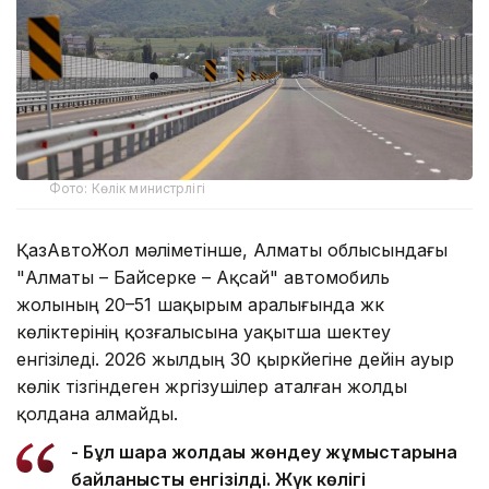
Фото: Көлік министрлігі
ҚазАвтоЖол мәліметінше, Алматы облысындағы
"Алматы – Байсерке – Ақсай" автомобиль
жолының 20–51 шақырым аралығында жүк
көліктерінің қозғалысына уақытша шектеу
енгізіледі. 2026 жылдың 30 қыркүйегіне дейін ауыр
көлік тізгіндеген жүргізушілер аталған жолды
қолдана алмайды.
- Бұл шара жолдағы жөндеу жұмыстарына
байланысты енгізілді. Жүк көлігі