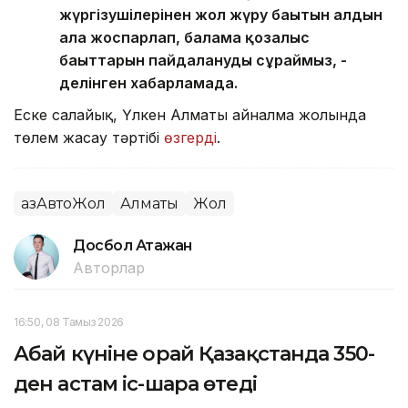
жүргізушілерінен жол жүру бағытын алдын
ала жоспарлап, балама қозғалыс
бағыттарын пайдалануды сұраймыз, -
делінген хабарламада.
Еске салайық, Үлкен Алматы айналма жолында
төлем жасау тәртібі
өзгерді
.
ҚазАвтоЖол
Алматы
Жол
Досбол Атажан
Авторлар
16:50, 08 Тамыз 2026
Абай күніне орай Қазақстанда 350-
ден астам іс-шара өтеді