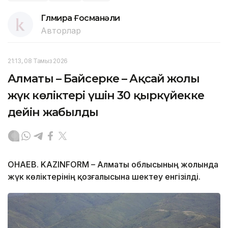
Гүлмира Ғосманәли
Авторлар
21:13, 08 Тамыз 2026
Алматы – Байсерке – Ақсай жолы
жүк көліктері үшін 30 қыркүйекке
дейін жабылды
ҚОНАЕВ. KAZINFORM – Алматы облысының жолында
жүк көліктерінің қозғалысына шектеу енгізілді.