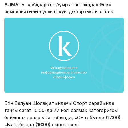
АЛМАТЫ. ҚазАқпарат - Ауыр атлетикадан Әлем
чемпионатының үшінші күні де тартысты өтпек.
Бүгін Балуан Шолақ атындағы Спорт сарайында
таңғы сағат 10:00-да 77 келі салмақ категориясы
бойынша ерлер «D» тобында, «С» тобында (12:00),
«В» тобында (16:00) сынға түседі.