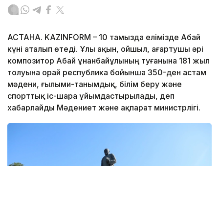
АСТАНА. KAZINFORM – 10 тамызда елімізде Абай
күні аталып өтеді. Ұлы ақын, ойшыл, ағартушы әрі
композитор Абай Құнанбайұлының туғанына 181 жыл
толуына орай республика бойынша 350-ден астам
мәдени, ғылыми-танымдық, білім беру және
спорттық іс-шара ұйымдастырылады, деп
хабарлайды Мәдениет және ақпарат министрлігі.