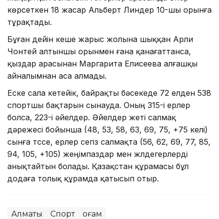
көрсеткен 18 жасар Альберт Линдер 10-шы орынға
тұрақтады.
Бұған дейін кеше жарыс жолына шыққан Арли
Чонтей алтыншы орынмен ғана қанағаттанса,
қыздар арасынан Маргарита Елисеева алғашқы
айналымнан аса алмады.
Еске сала кетейік, байрақты бәсекеде 72 елден 538
спортшы бақтарын сынауда. Оның 315-і ерлер
болса, 223-і әйелдер. Әйелдер жеті салмақ
дәрежесі бойынша (48, 53, 58, 63, 69, 75, +75 келі)
сынға түссе, ерлер сегіз салмақта (56, 62, 69, 77, 85,
94, 105, +105) жеңімпаздар мен жүлдегерлерді
анықтайтын болады. Қазақстан құрамасы бұл
додаға толық құрамда қатысып отыр.
Алматы
Спорт
Қоғам