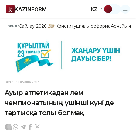
KAZINFORM
KZ
Сайлау-2026
Конституциялық реформа
Арнайы жо
Тренд:
00:05, 11 Қараша 2014
Ауыр атлетикадан Әлем
чемпионатының үшінші күні де
тартысқа толы болмақ