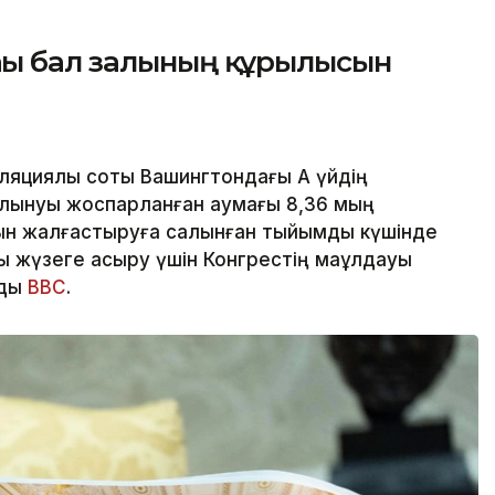
ғы бал залының құрылысын
циялық соты Вашингтондағы Ақ үйдің
алынуы жоспарланған аумағы 8,36 мың
ын жалғастыруға салынған тыйымды күшінде
 жүзеге асыру үшін Конгрестің мақұлдауы
йды
BBC
.