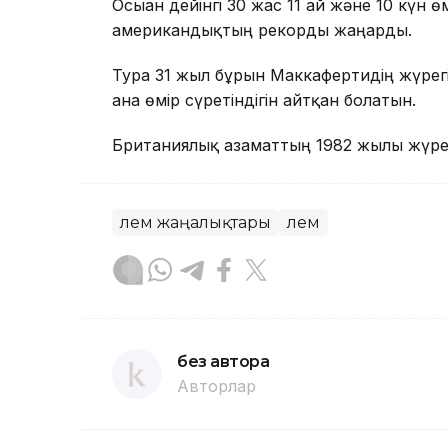
Осыған дейінгі 30 жас 11 ай және 10 күн 
американдықтың рекорды жаңарды.
Тура 31 жыл бұрын Маккафертидің жүрегін
ғана өмір сүретіндігін айтқан болатын.
Британиялық азаматтың 1982 жылы жүрег
Әлем жаңалықтары
Әлем
без автора
Авторлар