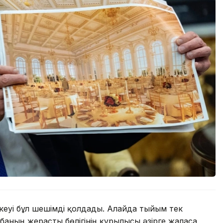
еуі бұл шешімді қолдады. Алайда тыйым тек
баның жерасты бөлігінің құрылысы әзірге жалғаса