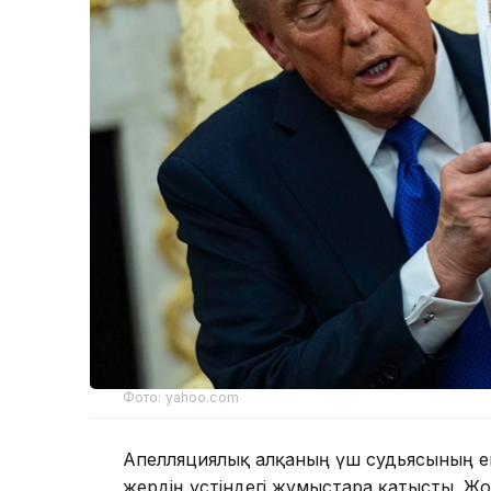
Фото: yahoo.com
Апелляциялық алқаның үш судьясының ек
жердің үстіндегі жұмыстарға қатысты. Жо