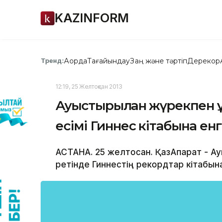
KAZINFORM
Ақорда
Тағайындау
Заң және тәртіп
Дерекқор
Тренд:
12:19, 25 Желтоқсан 2013
Ауыстырылған жүрекпен 
есімі Гиннес кітабына енг
АСТАНА. 25 желтоқсан. ҚазАқпарат - А
ретінде Гиннестің рекордтар кітабына