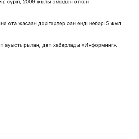
өмір сүріп, 2009 жылы өмірден өткен
е ота жасаған дәрігерлер оған енді небәрі 5 жыл
і ауыстырылған, деп хабарлады «Информинг».