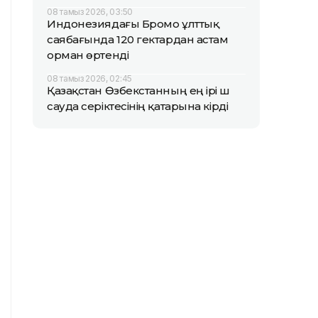
08 тамыз 2026, 03:50
Индонезиядағы Бромо ұлттық
саябағында 120 гектардан астам
орман өртенді
08 тамыз 2026, 02:45
Қазақстан Өзбекстанның ең ірі үш
сауда серіктесінің қатарына кірді