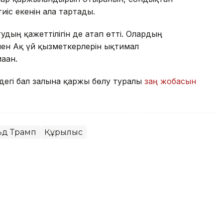
іс екенін алға тартады.
удың қажеттілігін де атап өтті. Олардың
ен Ақ үй қызметкерлерін ықтимал
аған.
дегі бал залына қаржы бөлу туралы
заң жобасын
ьд Трамп
Құрылыс