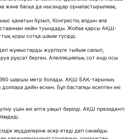
ана және басқа да нысандар орналастырылмақ.
ығыс қанатын бұзып, Конгрестің алдын ала
тағаннан кейін туындады. Жобаға қарсы АҚШ-
тық қоры сотқа шағым түсірді.
ндегі жұмыстарды жүргізуге тыйым салып,
руға рұқсат берген. Апелляциялық сот енді осы
8 360 шаршы метр болады. АҚШ БАҚ-тарының
долларға дейін өскен. Бұл бастапқы есептен екі
гіну үшін екі апта уақыт берілді. АҚШ президенті
лімдеді.
сіздік мүдделеріне әсер етеді деп санайды.
ғалар қаржыландырып отырғанын, сондықтан