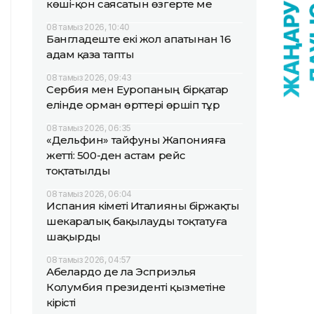
көші-қон саясатын өзгерте ме
08 тамыз 2026, 10:40
Бангладеште екі жол апатынан 16
адам қаза тапты
08 тамыз 2026, 09:43
Сербия мен Еуропаның бірқатар
елінде орман өрттері өршіп тұр
08 тамыз 2026, 06:35
«Дельфин» тайфуны Жапонияға
жетті: 500-ден астам рейс
тоқтатылды
08 тамыз 2026, 06:04
Испания үкіметі Италияны біржақты
шекаралық бақылауды тоқтатуға
шақырды
08 тамыз 2026, 04:57
Абелардо де ла Эсприэлья
Колумбия президенті қызметіне
кірісті