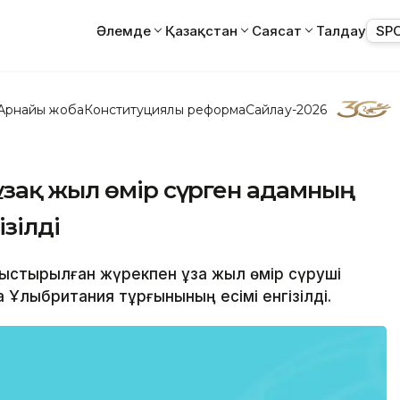
Әлемде
Қазақстан
Саясат
Талдау
SP
Арнайы жоба
Конституциялық реформа
Сайлау-2026
ұзақ жыл өмір сүрген адамның
ізілді
уыстырылған жүрекпен ұзақ жыл өмір сүруші
 Ұлыбритания тұрғынының есімі енгізілді.