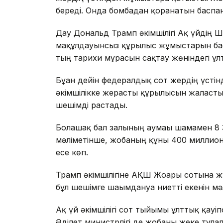
береді. Онда бомбадан қорғанатын басп
Дау Дональд Трамп әкімшілігі Ақ үйдің Ш
мақұлдауынсыз құрылыс жұмыстарын бас
тың тарихи мұрасын сақтау жөніндегі ұлт
Бұған дейін федералдық сот жердің үсті
әкімшілікке жерасты құрылысын жалғасты
шешімді растады.
Болашақ бал залының аумағы шамамен 
мәліметінше, жобаның құны 400 миллион 
есе көп.
Трамп әкімшілігіне АҚШ Жоғарғы сотына жү
бұл шешімге шағымдануға ниетті екенін мә
Ақ үй әкімшілігі сот тыйымы ұлттық қауіп
Әділет министрлігі де жобаны жеке тұл