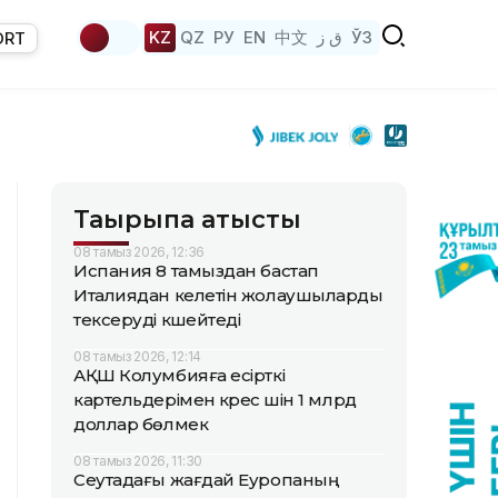
KZ
QZ
РУ
EN
中文
ق ز
ЎЗ
ORT
Тақырыпқа қатысты
08 тамыз 2026, 12:36
Испания 8 тамыздан бастап
Италиядан келетін жолаушыларды
тексеруді күшейтеді
08 тамыз 2026, 12:14
АҚШ Колумбияға есірткі
картельдерімен күрес үшін 1 млрд
доллар бөлмек
08 тамыз 2026, 11:30
Сеутадағы жағдай Еуропаның