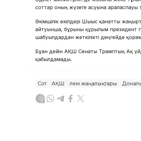
соттар оның жүзеге асуына араласпауы ти
Әкімшілік өкілдері Шығыс қанатты жаңғырт
айтуынша, бұрынғы құрылым президент п
шабуылдардан жеткілікті деңгейде қорғам
Бұған дейін АҚШ Сенаты Трамптың Ақ үй
қабылдамады.
Сот
АҚШ
Әлем жаңалықтары
Донал
Динара Маханова
Авторлар