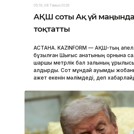
05:19, 08 Тамыз 2026
АҚШ соты Ақ үй маңында
тоқтатты
АСТАНА. KAZINFORM — АҚШ-тың апелля
бұзылған Шығыс қанатының орнына с
шаршы метрлік бал залының құрылыс
қалдырды. Сот мұндай ауқымды жобаны
қажет екенін мәлімдеді, деп хабарла