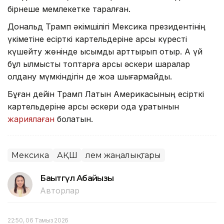
бірнеше мемлекетке таралған.
Дональд Трамп әкімшілігі Мексика президентінің
үкіметіне есірткі картельдеріне қарсы күресті
күшейту жөнінде қысымды арттырып отыр. Ақ үй
бұл қылмыстық топтарға қарсы әскери шаралар
қолдану мүмкіндігін де жоққа шығармайды.
Бұған дейін Трамп Латын Америкасының есірткі
картельдеріне қарсы әскери одақ құратынын
жариялаған
болатын.
Мексика
АҚШ
Әлем жаңалықтары
Бақытгүл Абайқызы
Авторлар
22:50, 06 Тамыз 2026