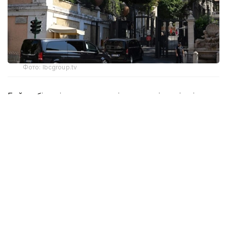
Фото: lbcgroup.tv
Бейсенбі күні тараптар келіссөздердің үшінші
күніне кірісті. Онда атысты тоқтату туралы келісімді
орындау тетіктері, Израиль әскерін Ливан
аумағынан толық шығару және шекара маңына
Ливан армиясының бөлімдерін кезең-кезеңімен
орналастыру мәселелері талқыланып жатыр.
🚨🇱🇧🇺🇸🇮🇱 After negotiations ended early
yesterday because of the escalation in
southern Lebanon, the third day of the
seventh round of Lebanon-Israel talks has