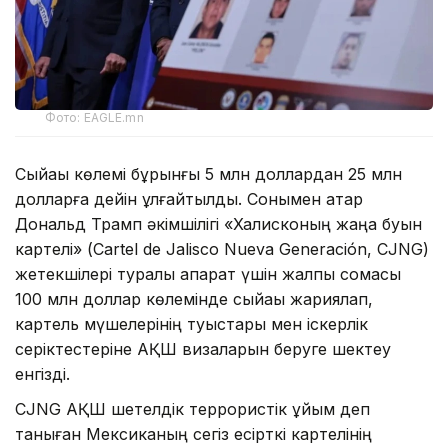
Фото: EAGLE.mn
Сыйақы көлемі бұрынғы 5 млн доллардан 25 млн
долларға дейін ұлғайтылды. Сонымен қатар
Дональд Трамп әкімшілігі «Халисконың жаңа буын
картелі» (Cartel de Jalisco Nueva Generación, CJNG)
жетекшілері туралы ақпарат үшін жалпы сомасы
100 млн доллар көлемінде сыйақы жариялап,
картель мүшелерінің туыстары мен іскерлік
серіктестеріне АҚШ визаларын беруге шектеу
енгізді.
CJNG АҚШ шетелдік террористік ұйым деп
таныған Мексиканың сегіз есірткі картелінің