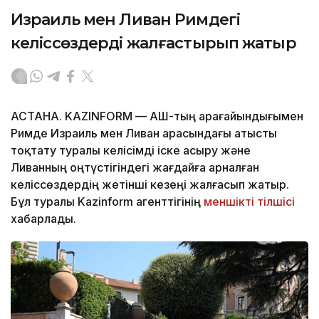
Израиль мен Ливан Римдегі
келіссөздерді жалғастырып жатыр
АСТАНА. KAZINFORM — АҚШ-тың арағайындығымен
Римде Израиль мен Ливан арасындағы атысты
тоқтату туралы келісімді іске асыру және
Ливанның оңтүстігіндегі жағдайға арналған
келіссөздердің жетінші кезеңі жалғасып жатыр.
Бұл туралы Kazinform агенттігінің
меншікті тілшісі
хабарлады.