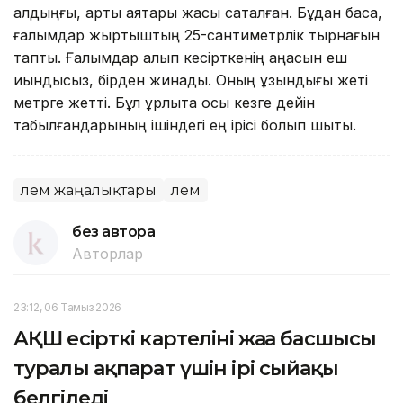
алдыңғы, артқы аяқтары жақсы сақталған. Бұдан басқа,
ғалымдар жыртқыштың 25-сантиметрлік тырнағын
тапты. Ғалымдар алып кесірткенің қаңқасын еш
қиындықсыз, бірден жинады. Оның ұзындығы жеті
метрге жетті. Бұл құрлықта осы кезге дейін
табылғандарының ішіндегі ең ірісі болып шықты.
Әлем жаңалықтары
Әлем
без автора
Авторлар
23:12, 06 Тамыз 2026
АҚШ есірткі картелінің жаңа басшысы
туралы ақпарат үшін ірі сыйақы
белгіледі