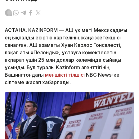
АСТАНА. KAZINFORM — АҚШ үкіметі Мексикадағы
ең ықпалды есірткі картелінің жаңа жетекшісі
саналған, АҚШ азаматы Хуан Карлос Гонсалесті,
лақап аты «Пелонды», ұстауға көмектесетін
ақпарат үшін 25 млн доллар көлемінде сыйақы
ұсынды. Бұл туралы Kazinform агенттігінің
Вашингтондағы
меншікті тілшісі
NBC News-ке
сілтеме жасап хабарлады.