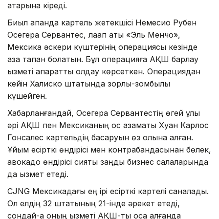
қатарына кіреді.
Биыл ақпанда картель жетекшісі Немесио Рубен
Осегера Сервантес, лақап аты «Эль Менчо»,
Мексика әскери күштерінің операциясы кезінде
қаза тапқан болатын. Бұл операцияға АҚШ барлау
қызметі ақпараттық қолдау көрсеткен. Операциядан
кейін Халиско штатында зорлық-зомбылық
күшейген.
Хабарланғандай, Осегера Сервантестің өгей ұлы
әрі АҚШ пен Мексиканың қос азаматы Хуан Карлос
Гонсалес картельдің басқаруын өз қолына алған.
Ұйым есірткі өндірісі мен контрабандасынан бөлек,
авокадо өндірісі сияқты заңды бизнес салаларында
да қызмет етеді.
CJNG Мексикадағы ең ірі есірткі картелі саналады.
Ол елдің 32 штатының 21-інде әрекет етеді,
сондай-ақ оның қызметі АҚШ-ты қоса алғанда