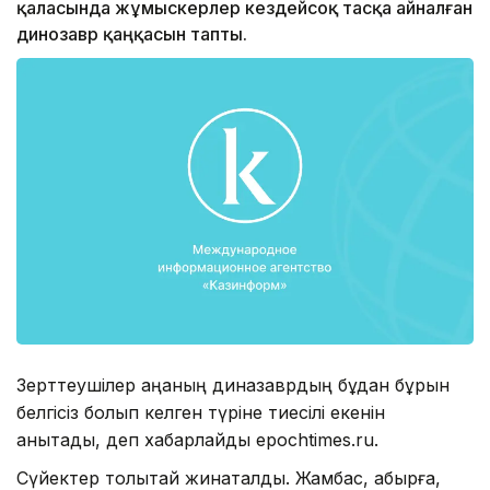
қаласында жұмыскерлер кездейсоқ тасқа айналған
динозавр қаңқасын тапты.
Зерттеушілер қаңқаның диназаврдың бұдан бұрын
белгісіз болып келген түріне тиесілі екенін
анықтады, деп хабарлайды epochtimes.ru.
Сүйектер толықтай жинақталды. Жамбас, қабырға,