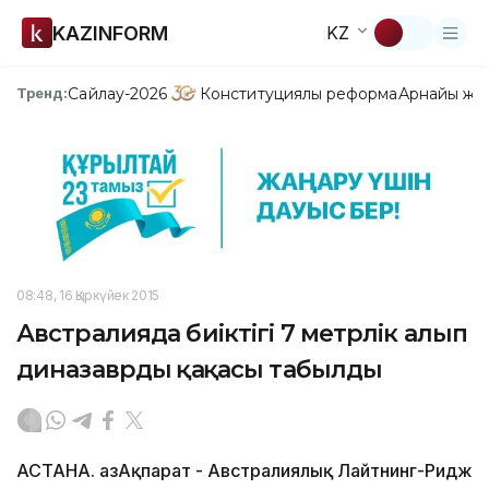
KAZINFORM
KZ
Сайлау-2026
Конституциялық реформа
Арнайы жо
Тренд:
08:48, 16 Қыркүйек 2015
Австралияда биіктігі 7 метрлік алып
диназаврдың қаңқасы табылды
АСТАНА. ҚазАқпарат - Австралиялық Лайтнинг-Ридж