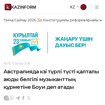
KAZINFORM
KZ
Сайлау-2026
Конституциялық реформа
Арнайы жо
Тренд:
16:29, 12 Шілде 2016
Австралияда көзі түрлі түсті қалталы
аюды белгілі музыканттың
құрметіне Боуи деп атады