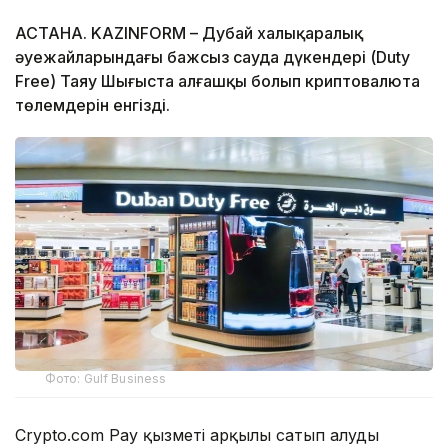
АСТАНА. KAZINFORM – Дубай халықаралық
әуежайларындағы бажсыз сауда дүкендері (Duty
Free) Таяу Шығыста алғашқы болып криптовалюта
төлемдерін енгізді.
Фото: Gulf Business
Crypto.com Pay қызметі арқылы сатып алуды