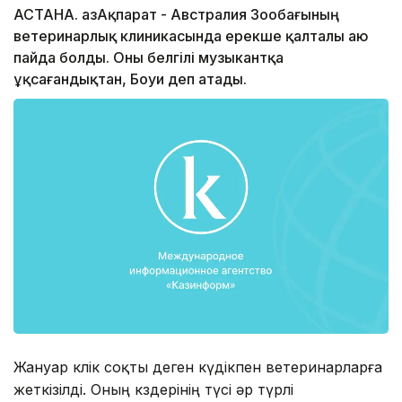
АСТАНА. ҚазАқпарат - Австралия Зообағының
ветеринарлық клиникасында ерекше қалталы аю
пайда болды. Оны белгілі музыкантқа
ұқсағандықтан, Боуи деп атады.
Жануар көлік соқты деген күдікпен ветеринарларға
жеткізілді. Оның көздерінің түсі әр түрлі