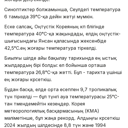
Синоптиктер болжамынша, Сеулдегі температура
6 тамызда 39°C-қа дейін жетуі мүмкін.
Еске салсақ, Оңтүстік Кореяның көп бөлігінде
температура 40°C-қа жақындады, елдің оңтүстік-
шығысындағы Янсан қаласында жексенбіде
42,5°C.ең жоғары температура тіркелді.
Биылғы шілде айы бақылау тарихында ең ыстық
жылдардың бірі болды: ел бойынша орташа
температура 26,8°C-қа жетті. Бұл - тарихта үшінші
ең жоғары көрсеткіш.
Бұдан басқа, елде орта есеппен 9,7 тропикалық
түн тіркелді — бұл түнгі ауа температурасы 25°C-
тан төмендемейтін кезеңдер. Корея
метеорологиялық басқармасының (KMA)
мәліметінше, бұл жаңа рекорд. Алдыңғы көрсеткіш
2024 жылдың шілдесінде 8,8 түн және 1994