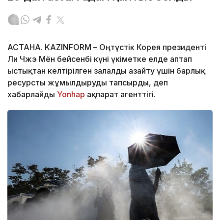
АСТАНА. KAZINFORM – Оңтүстік Корея президенті
Ли Чжэ Мён бейсенбі күні үкіметке елде аптап
ыстықтан келтірілген залалды азайту үшін барлық
ресурсты жұмылдыруды тапсырды, деп
хабарлайды
Yonhap
ақпарат агенттігі.