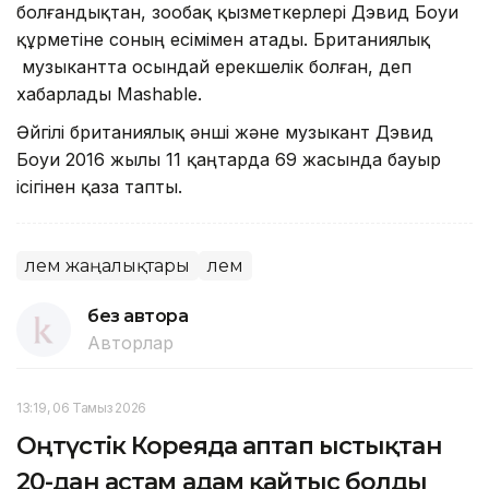
болғандықтан, зообақ қызметкерлері Дэвид Боуи
құрметіне соның есімімен атады. Британиялық
музыкантта осындай ерекшелік болған, деп
хабарлады Mashable.
Әйгілі британиялық әнші және музыкант Дэвид
Боуи 2016 жылы 11 қаңтарда 69 жасында бауыр
ісігінен қаза тапты.
Әлем жаңалықтары
Әлем
без автора
Авторлар
13:19, 06 Тамыз 2026
Оңтүстік Кореяда аптап ыстықтан
20-дан астам адам қайтыс болды