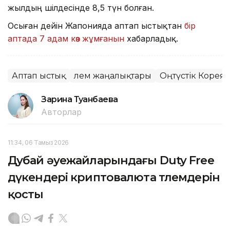
жылдың шілдесінде 8,5 түн болған.
Осыған дейін Жапонияда аптап ыстықтан
бір
аптада 7 адам көз жұмғанын
хабарладық.
Аптап ыстық
Әлем жаңалықтары
Оңтүстік Корея
Зарина Туғанбаева
Авторлар
11:34, 06 Тамыз 2026
Дубай әуежайларындағы Duty Free
дүкендері криптовалюта төлемдерін
қосты