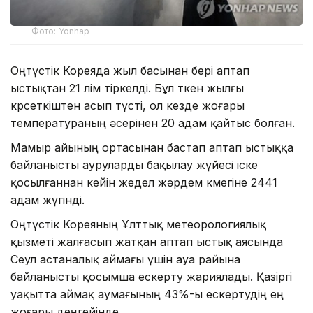
Фото: Yonhap
Оңтүстік Кореяда жыл басынан бері аптап
ыстықтан 21 өлім тіркелді. Бұл өткен жылғы
көрсеткіштен асып түсті, ол кезде жоғары
температураның әсерінен 20 адам қайтыс болған.
Мамыр айының ортасынан бастап аптап ыстыққа
байланысты ауруларды бақылау жүйесі іске
қосылғаннан кейін жедел жәрдем көмегіне 2441
адам жүгінді.
Оңтүстік Кореяның Ұлттық метеорологиялық
қызметі жалғасып жатқан аптап ыстық аясында
Сеул астаналық аймағы үшін ауа райына
байланысты қосымша ескерту жариялады. Қазіргі
уақытта аймақ аумағының 43%-ы ескертудің ең
жоғары деңгейінде.