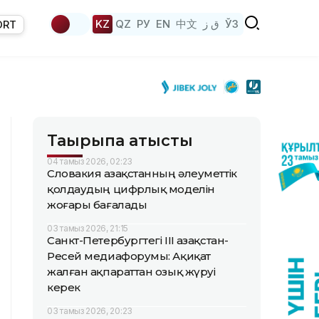
KZ
QZ
РУ
EN
中文
ق ز
ЎЗ
ORT
Тақырыпқа қатысты
04 тамыз 2026, 02:23
Словакия Қазақстанның әлеуметтік
қолдаудың цифрлық моделін
жоғары бағалады
03 тамыз 2026, 21:15
Санкт-Петербургтегі III Қазақстан-
Ресей медиафорумы: Ақиқат
жалған ақпараттан озық жүруі
керек
03 тамыз 2026, 20:23