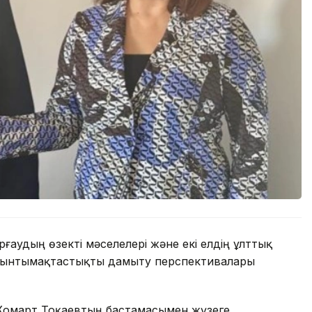
аудың өзекті мәселелері және екі елдің ұлттық
ы ынтымақтастықты дамыту перспективалары
-Жомарт Тоқаевтың бастамасымен жүзеге