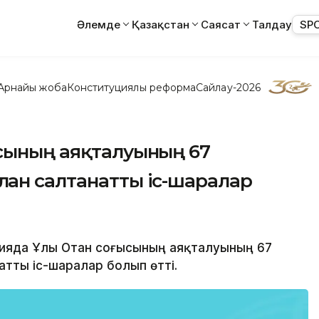
Әлемде
Қазақстан
Саясат
Талдау
SP
Арнайы жоба
Конституциялық реформа
Сайлау-2026
ысының аяқталуының 67
ған салтанатты іс-шаралар
трияда Ұлы Отан соғысының аяқталуының 67
тты іс-шаралар болып өтті.