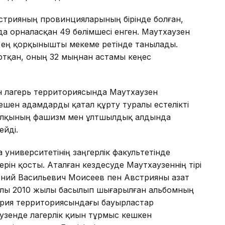
Австрияның провинцияларының бірінде болған,
 орналасқан 49 бөлімшесі енген. Маутхаузен
ан ең қорқынышты мекеме ретінде танылады.
ртқан, оның 32 мыңнан астамы кеңес
йін лагерь территориясында Маутхаузен
шен адамдарды қатал құрту туралы естелікті
 халқының фашизм мен ұлтшылдық алдында
ейді.
а университетінің заңгерлік факультетінде
рін қосты. Аталған кездесуде Маутхаузеннің тірі
гений Васильевич Моисеев пен Австрияны азат
ралы 2010 жылы басылып шығарылған альбомның
трия территориясындағы бауырластар
узенде лагерлік қиын тұрмыс кешкен