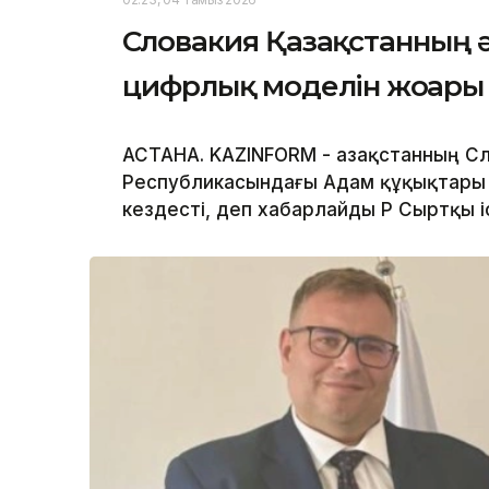
Словакия Қазақстанның 
цифрлық моделін жоғары 
АСТАНА. KAZINFORM - Қазақстанның С
Республикасындағы Адам құқықтары 
кездесті, деп хабарлайды ҚР Сыртқы і