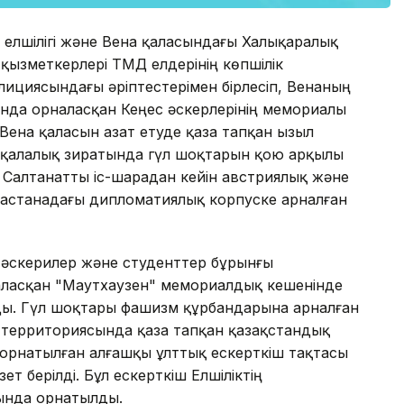
 елшілігі және Вена қаласындағы Халықаралық
қызметкерлері ТМД елдерінің көпшілік
алициясындағы әріптестерімен бірлесіп, Венаның
да орналасқан Кеңес әскерлерінің мемориалы
ена қаласын азат етуде қаза тапқан Қызыл
 қалалық зиратында гүл шоқтарын қою арқылы
 Салтанатты іс-шарадан кейін австриялық және
астанадағы дипломатиялық корпуске арналған
 әскерилер және студенттер бұрынғы
аласқан "Маутхаузен" мемориалдық кешенінде
ды. Гүл шоқтары фашизм құрбандарына арналған
 территориясында қаза тапқан қазақстандық
орнатылған алғашқы ұлттық ескерткіш тақтасы
т берілді. Бұл ескерткіш Елшіліктің
ғында орнатылды.