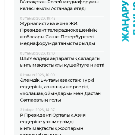
IV Қазақстан-Ресей медиафорумы
келесі жылы Астанада өтеді
03 тамыз 2026, 19:42
Журналистика және ЖИ:
Президент телерадиокешенінің
жобалары Санкт-Петербургтегі
медиафорумда таныстырылды
03 тамыз 2026, 13:10
ШЫҰ елдері ақпараттық саладағы
ынтымақтастықты күшейтуге ниетті
01 тамыз 2026, 10:00
Әлемдік БАҚ-тағы Қазақстан: Түркі
елдерінің алғашқы жерсерігі,
«Болашақ ойындары» мен Дастан
Сәтпаевтың голы
31 шілде 2026, 14:37
ҚР Президенті Орталық Азия
елдеріне ұзақмерзімді
ынтымақтастық жоспарын
әзірлеуді ұсынды