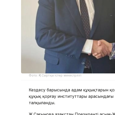
Фото: ҚР Сыртқы істер министрлігі
Кездесу барысында адам құқықтарын қорғ
құқық қорғау институттары арасындағ
талқыланды.
Ж.Сағынова Қазақстан Президенті Қасым