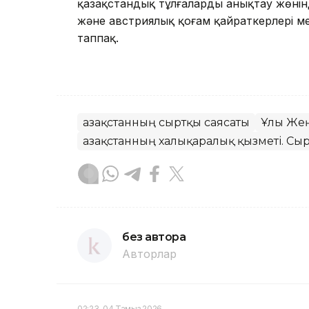
қазақстандық тұлғаларды анықтау жөнінд
және австриялық қоғам қайраткерлері ме
таппақ.
Қазақстанның сыртқы саясаты
Ұлы Жең
Қазақстанның халықаралық қызметі. Сыр
без автора
Авторлар
02:23, 04 Тамыз 2026