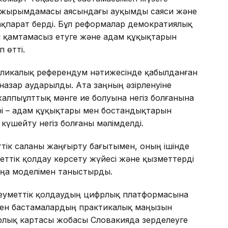
 тұжырымдамасы аясындағы ауқымды саяси және
қпарат берді. Бұл реформалар демократиялық
ін қамтамасыз етуге және адам құқықтарын
 өтті.
бликалық референдум нәтижесінде қабылданған
назар аударылды. Ата заңның әзірленуіне
алпыұлттық мәнге ие болуына негіз болғанына
рі – адам құқықтары мен бостандықтарын
күшейту негіз болғаны мәлімделді.
ттік саланы жаңғырту бағытымен, оның ішінде
еттік қолдау көрсету жүйесі және қызметтерді
аңа моделімен таныстырды.
еуметтік қолдаудың цифрлық платформасына
ен бастамалардың практикалық маңызын
рлық картасы жобасы Словакияда зерделеуге