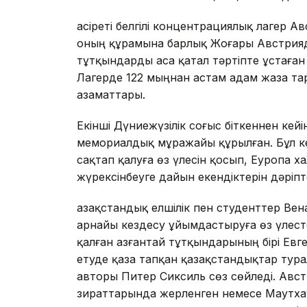
Қасіреті белгілі концентрациялық лагер 
оның құрамына барлық Жоғары Австрияда
тұтқындарды аса қатал тәртіпте ұстағ
Лагерде 122 мыңнан астам адам жаза та
азаматтары.
Екінші Дүниежүзілік соғыс біткеннен ке
мемориалдық мұражайы құрылған. Бұл ке
сақтап қалуға өз үлесін қосып, Еуропа
жүрексінбеуге дайын екендіктерін дәріпт
Қазақстандық елшілік пен студенттер Вен
арнайы кездесу ұйымдастыруға өз үлесте
қалған азғантай тұтқындарының бірі Ев
етуде қаза тапқан қазақстандықтар ту
авторы Питер Сиксиль сөз сөйледі. Авс
зираттарында жерленген немесе Маутха