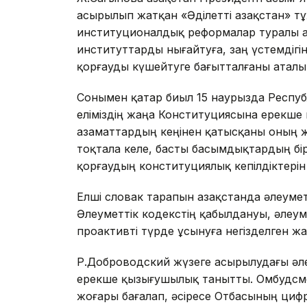
асырылып жатқан «Әділетті Қазақстан»
институционалдық реформалар туралы а
институттарды нығайтуға, заң үстемдіг
қорғауды күшейтуге бағытталғаны аталып
Сонымен қатар биыл 15 наурызда Респу
еліміздің жаңа Конституциясына ерекше 
азаматтардың кеңінен қатысқаны оның ж
тоқтала келе, басты басымдықтардың бі
қорғаудың конституциялық кепілдіктерін 
Елші словак тарапын Қазақстанда әлеуме
Әлеуметтік кодекстің қабылдануы, әлеум
проактивті түрде ұсынуға негізделген ж
Р.Доброводский жүзеге асырылудағы әл
ерекше қызығушылық танытты. Омбудсм
жоғары бағалап, әсіресе Отбасының циф