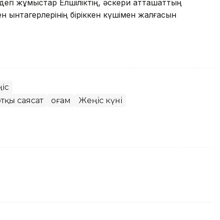
егі жұмыстар Елшіліктің, әскери атташаттың
н ынтагерлерінің біріккен күшімен жалғасын
іс
тқы саясат
Қоғам
Жеңіс күні