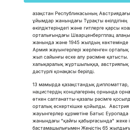
Қазақстан Республикасының Австриядағы
ұйымдар жанындағы Тұрақты өкілдігінің 
өкілдіктеріндегі және гитлерге қарсы ко
орталығындағы Шварценбергплац алаңын
жанында және 1945 жылдың көктемінде В
Армия жауынгерлері жерленген орталық
жыл сайынғы еске алу рәсіміне қатысты.
халықаралық жұртшылыққа, австриялық 
дәстүрлі қонақасы берілді.
13 мамырда қазақстандық дипломаттар,
нацистердің концлагерінің орнында орн
өткен салтанатты-қазалы рәсімге қосыл
орталық ескерткішке қойылды. Австрия
жауынгерлер құрметіне Батыс Еуропада 
жанындағы "қайғы қабырғасында" жеке ізе
бастамашылығымен Жеңістің 65 жылды