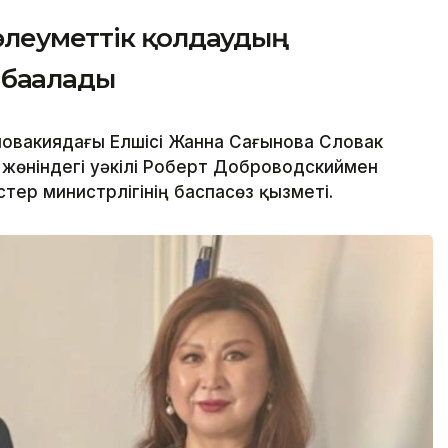
әлеуметтік қолдаудың
бағалады
ловакиядағы Елшісі Жанна Сағынова Словак
жөніндегі уәкілі Роберт Доброводскиймен
стер министрлігінің баспасөз қызметі.