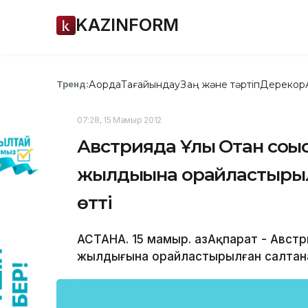
KAZINFORM
Ақорда
Тағайындау
Заң және тәртіп
Дерекқор
Тренд:
07:28, 15 Мамыр 2012
Австрияда Ұлы Отан соғ
жылдығына орайластырыл
өтті
АСТАНА. 15 мамыр. ҚазАқпарат - Авс
жылдығына орайластырылған салтана