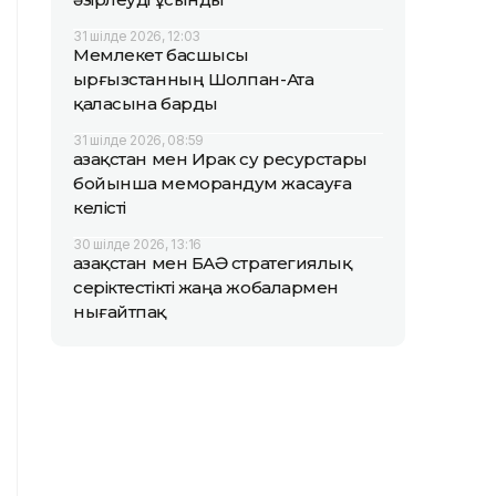
31 шілде 2026, 12:03
Мемлекет басшысы
Қырғызстанның Шолпан-Ата
қаласына барды
31 шілде 2026, 08:59
Қазақстан мен Ирак су ресурстары
бойынша меморандум жасауға
келісті
30 шілде 2026, 13:16
Қазақстан мен БАӘ стратегиялық
серіктестікті жаңа жобалармен
нығайтпақ