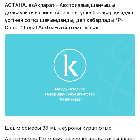
АСТАНА. ҚазАқпарат - Австриялық шаңғышы
денсаулығына зиян тигізілгені үшін 6 жасар қыздың
үстінен сотқа шағымданды, деп хабарлады "Р-
Спорт" Local Austria-ға сілтеме жасап.
Шағым сомасы 38 мың еуроны құрап отыр.
Австрия мен Германия шекарасындағы таулы шаңғы