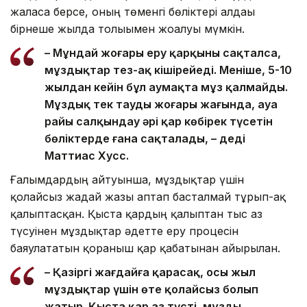
жалғаса берсе, оның төменгі бөліктері алдағы
бірнеше жылда толығымен жоғалуы мүмкін.
– Мұндай жоғары еру қарқыны сақталса,
мұздықтар тез-ақ кішірейеді. Меніңше, 5-10
жылдан кейін бұл аумақта мұз қалмайды.
Мұздық тек таудың жоғары жағында, ауа
райы салқындау әрі қар көбірек түсетін
бөліктерде ғана сақталады, – деді
Маттиас Хусс.
Ғалымдардың айтуынша, мұздықтар үшін
қолайсыз жағдай жазғы аптап басталмай тұрып-ақ
қалыптасқан. Қыста қардың қалыптан тыс аз
түсуінен мұздықтар әдетте еру процесін
баяулататын қорғаныш қар қабатынан айырылған.
– Қазіргі жағдайға қарасақ, осы жыл
мұздықтар үшін өте қолайсыз болып
жатыр. Қыста қар аз түсті, мұзды