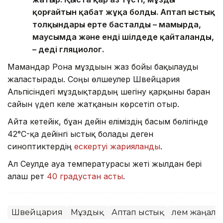
қорғайтын қабат жұқа болды. Аптап ыстық
толқындары ерте басталды – мамырда,
маусымда және енді шілдеде қайталанды,
– деді гляциолог.
Мамандар Рона мұздығын жаз бойы бақылауды
жалғастырады. Соңғы өлшеулер Швейцария
Альпісіндегі мұздықтардың шегіну қарқыны барған
сайын үдеп келе жатқанын көрсетіп отыр.
Айта кетейік, бұған дейін еліміздің басым бөлігінде
42°C-қа дейінгі ыстық болады деген
синоптиктердің
ескертуі жарияланды
.
Ал Сеулде ауа температурасы жеті жылдан бері
алғаш рет
40 градустан асты
.
Швейцария
Мұздық
Аптап ыстық
Әлем жаңал