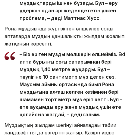
мұздықтарды ішінен бұзады. Бұл – еру
үдерісін одан әрі жеделдететін үлкен
проблема, – деді Маттиас Хусс.
Рона мұздығында жүргізілген өлшеулер соңғы
апталарда мұздың қаншалықты жылдам жоғалып
жатқанын көрсетті.
– Біз еріген мұздың мөлшерін өлшейміз. Екі
апта бұрынғы соңғы сапарымнан бері
мұздық 1,40 метрге жұқарды. Бұл –
тәулігіне 10 сантиметр мұз деген сөз.
Маусым айының ортасында биыл Рона
мұздығына алғаш келген кезімнен бері
шамамен төрт метр мұз еріп кетті. Бұл –
өте ауқымды еру және мұздық үшін өте
қолайсыз жағдай, – деді ғалым.
Мұздықтың жылдам шегінуі айналадағы табиғи
ландшафтты да өзгертіп жатыр. Қазіргі үрдіс