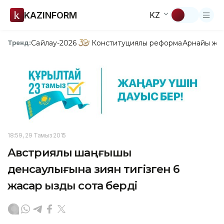
KAZINFORM
KZ
Сайлау-2026
Конституциялық реформа
Арнайы жо
Тренд:
18:59, 29 Тамыз 2015
Австриялық шаңғышы
денсаулығына зиян тигізген 6
жасар қызды сотқа берді