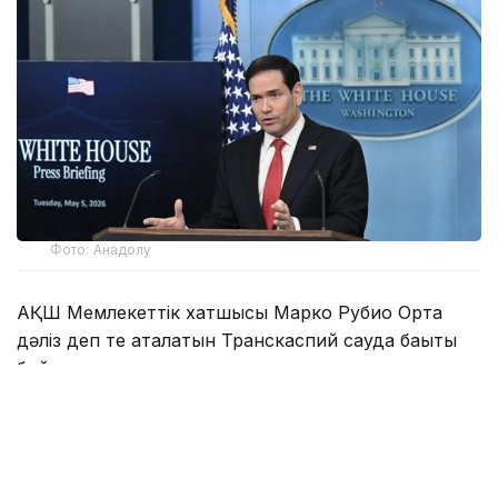
Фото: Анадолу
АҚШ Мемлекеттік хатшысы Марко Рубио Орта
дәліз деп те аталатын Транскаспий сауда бағыты
бойындағы жеке сектор инвестицияларына қолдау
көрсететін Транскаспий бастамасы қорының
құрылғанын мәлімдеді.
Әзербайжан мен Армения арасындағы бейбіт
келісімдердің бірінші жылдығына орай мәлімдеме