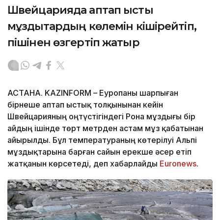
Швейцарияда аптап ыстық
мұздықтардың көлемін кішірейтіп,
пішінен өзгертіп жатыр
АСТАНА. KAZINFORM – Еуропаны шарпыған
бірнеше аптап ыстық толқынынан кейін
Швейцарияның оңтүстігіндегі Рона мұздығы бір
айдың ішінде төрт метрден астам мұз қабатынан
айырылды. Бұл температураның көтерілуі Альпі
мұздықтарына барған сайын ерекше әсер етіп
жатқанын көрсетеді, деп хабарлайды
Еuronews
.