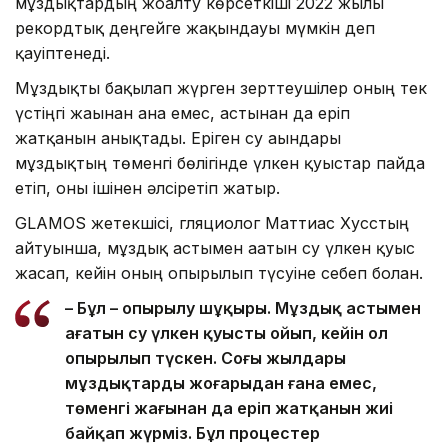
мұздықтардың жоғалту көрсеткіші 2022 жылғы
рекордтық деңгейге жақындауы мүмкін деп
қауіптенеді.
Мұздықты бақылап жүрген зерттеушілер оның тек
үстіңгі жағынан ғана емес, астынан да еріп
жатқанын анықтады. Еріген су ағындары
мұздықтың төменгі бөлігінде үлкен қуыстар пайда
етіп, оны ішінен әлсіретіп жатыр.
GLAMOS жетекшісі, гляциолог Маттиас Хусстың
айтуынша, мұздық астымен ағатын су үлкен қуыс
жасап, кейін оның опырылып түсуіне себеп болған.
– Бұл – опырылу шұңқыры. Мұздық астымен
ағатын су үлкен қуысты ойып, кейін ол
опырылып түскен. Соңғы жылдары
мұздықтардың жоғарыдан ғана емес,
төменгі жағынан да еріп жатқанын жиі
байқап жүрміз. Бұл процестер