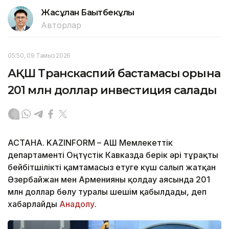
Жасұлан Бақытбекұлы
Авторлар
05:50, 09 Тамыз 2026
АҚШ Транскаспий бастамасы қорына
201 млн доллар инвестиция салады
АСТАНА. KAZINFORM – АҚШ Мемлекеттік
департаменті Оңтүстік Кавказда берік әрі тұрақты
бейбітшілікті қамтамасыз етуге күш салып жатқан
Әзербайжан мен Арменияны қолдау аясында 201
млн доллар бөлу туралы шешім қабылдады, деп
хабарлайды
Анадолу
.