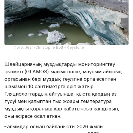
Фото: Jean-Christophe Bott - Keystone
Швейцарияның мұздықтарды мониторингтеу
қызметі (GLAMOS) мәліметінше, маусым айының
ортасынан бері мұздық тәулігіне орта есеппен
шамамен 10 сантиметрге еріп жатыр.
Гляциологтардың айтуынша, қыста қардың аз
түсуі мен қалыптан тыс жоғары температура
мұздықты қорғаныш қар қабатынсыз қалдырып,
оны әсіресе осал еткен.
Ғалымдар осыған байланысты 2026 жылы