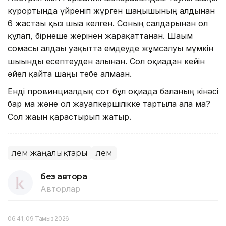
курортында үйреніп жүрген шаңғышының алдынан
6 жастағы қыз шыға келген. Соның салдарынан ол
құлап, бірнеше жерінен жарақаттанған. Шағым
сомасы алдағы уақытта емдеуде жұмсалуы мүмкін
шығынды есептеуден алынған. Сол оқиғадан кейін
әйел қайта шаңғы тебе алмаған.
Енді провинциалдық сот бұл оқиғада баланың кінәсі
бар ма және ол жауапкершілікке тартыла ала ма?
Сол жағын қарастырып жатыр.
Әлем жаңалықтары
Әлем
без автора
Авторлар
06:41, 09 Тамыз 2026