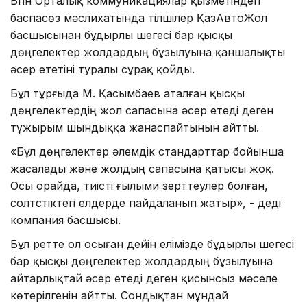
Бүгін Орталық коммуникациялар қызметіндегі
баспасөз мәслихатында тілшілер ҚазАвтоЖол
басшысынан бұдырлы шегесі бар қысқы
дөңгелектер жолдардың бұзылуына қаншалықты
әсер ететіні туралы сұрақ қойды.
Бұл тұрғыда М. Қасымбаев аталған қысқы
дөңгелектердің жол сапасына әсер етеді деген
тұжырым шындыққа жанаспайтынын айтты.
«Бұл дөңгелектер әлемдік стандарттар бойынша
жасалады және жолдың сапасына қатысы жоқ.
Осы орайда, тиісті ғылыми зерттеулер болған,
солтүстіктегі елдерде пайдаланып жатыр», - деді
компания басшысы.
Бұл ретте ол осыған дейін елімізде бұдырлы шегесі
бар қысқы дөңгелектер жолдардың бұзылуына
айтарлықтай әсер етеді деген қисынсыз мәселе
көтерілгенін айтты. Сондықтан мұндай