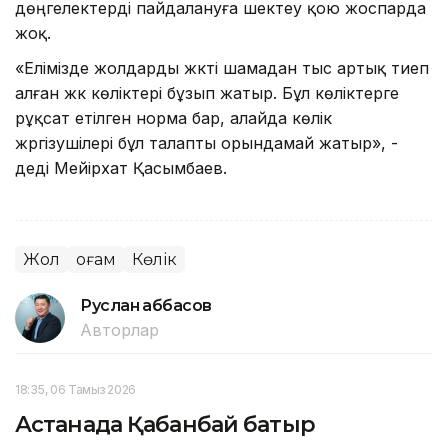
дөңгелектерді пайдалануға шектеу қою жоспарда
жоқ.
«Елімізде жолдарды жүкті шамадан тыс артық тиеп
алған жүк көліктері бұзып жатыр. Бұл көліктерге
рұқсат етілген норма бар, алайда көлік
жүргізушілері бұл талапты орындамай жатыр», -
деді Мейірхат Қасымбаев.
Жол
Қоғам
Көлік
Руслан Ғаббасов
Авторлар
18:35, 06 Тамыз 2026
Астанада Қабанбай батыр