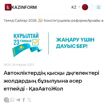
KAZINFORM
KZ
Сайлау-2026
Конституциялық реформа
Арнайы жо
Тренд:
18:26, 28 Наурыз 2023
Автокөліктердің қысқы дөңгелектері
жолдардың бұзылуына әсер
етпейді - ҚазАвтоЖол