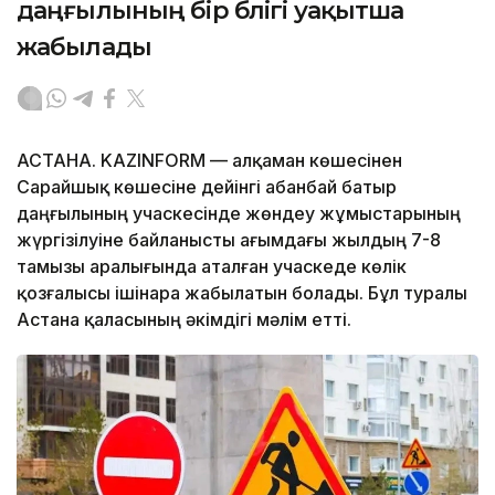
даңғылының бір бөлігі уақытша
жабылады
АСТАНА. KAZINFORM — Қалқаман көшесінен
Сарайшық көшесіне дейінгі Қабанбай батыр
даңғылының учаскесінде жөндеу жұмыстарының
жүргізілуіне байланысты ағымдағы жылдың 7-8
тамызы аралығында аталған учаскеде көлік
қозғалысы ішінара жабылатын болады. Бұл туралы
Астана қаласының әкімдігі мәлім етті.