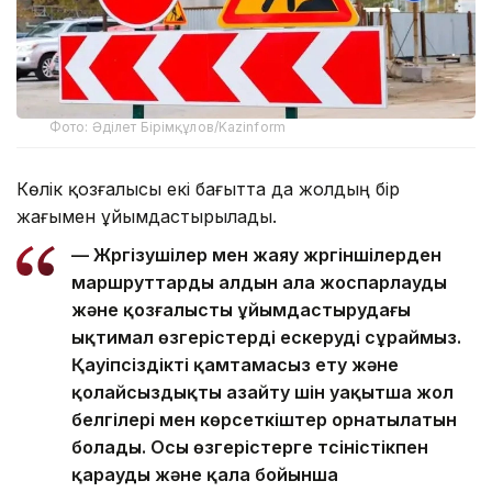
Фото: Әділет Бірімқұлов/Kazinform
Көлік қозғалысы екі бағытта да жолдың бір
жағымен ұйымдастырылады.
— Жүргізушілер мен жаяу жүргіншілерден
маршруттарды алдын ала жоспарлауды
және қозғалысты ұйымдастырудағы
ықтимал өзгерістерді ескеруді сұраймыз.
Қауіпсіздікті қамтамасыз ету және
қолайсыздықты азайту үшін уақытша жол
белгілері мен көрсеткіштер орнатылатын
болады. Осы өзгерістерге түсіністікпен
қарауды және қала бойынша