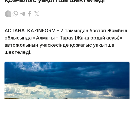
АСТАНА. KAZINFORM – 7 тамыздан бастап Жамбыл
облысында «Алматы – Тараз (Жаңа Қордай асуы)»
автожолының учаскесінде қозғалыс уақытша
шектеледі.