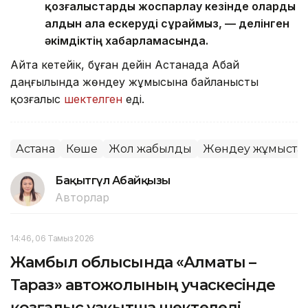
қозғалыстарды жоспарлау кезінде оларды
алдын ала ескеруді сұраймыз, — делінген
әкімдіктің хабарламасында.
Айта кетейік, бұған дейін Астанада Абай
даңғылында жөндеу жұмысына байланысты
қозғалыс
шектелген
еді.
Астана
Көше
Жол жабылды
Жөндеу жұмыста
Бақытгүл Абайқызы
Авторлар
14:46, 06 Тамыз 2026
Жамбыл облысында «Алматы –
Тараз» автожолының учаскесінде
қозғалыс уақытша шектеледі