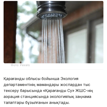
Фото: Pexels
Қарағанды облысы бойынша Экология
департаментінің мамандары жоспардан тыс
тексеру барысында «Қарағанды Су» ЖШС-нің
аэрация станциясында экологиялық заңнама
талаптары бұзылғанын анықтады.