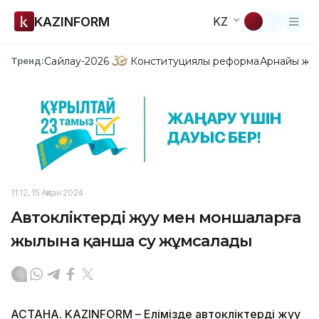
KAZINFORM
KZ
Сайлау-2026
Конституциялық реформа
Арнайы жо
Тренд:
11:12, 15 Ақпан 2024
Автокөліктерді жуу мен моншаларға
жылына қанша су жұмсалады
АСТАНА. KAZINFORM – Елімізде автокөліктерді жуу