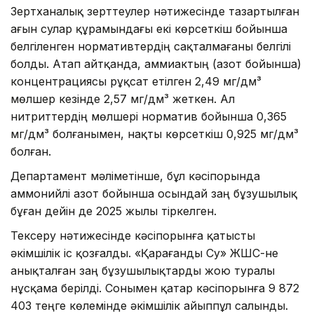
Зертханалық зерттеулер нәтижесінде тазартылған
ағын сулар құрамындағы екі көрсеткіш бойынша
белгіленген нормативтердің сақталмағаны белгілі
болды. Атап айтқанда, аммиактың (азот бойынша)
концентрациясы рұқсат етілген 2,49 мг/дм³
мөлшер кезінде 2,57 мг/дм³ жеткен. Ал
нитриттердің мөлшері норматив бойынша 0,365
мг/дм³ болғанымен, нақты көрсеткіш 0,925 мг/дм³
болған.
Департамент мәліметінше, бұл кәсіпорында
аммонийлі азот бойынша осындай заң бұзушылық
бұған дейін де 2025 жылы тіркелген.
Тексеру нәтижесінде кәсіпорынға қатысты
әкімшілік іс қозғалды. «Қарағанды Су» ЖШС-не
анықталған заң бұзушылықтарды жою туралы
нұсқама берілді. Сонымен қатар кәсіпорынға 9 872
403 теңге көлемінде әкімшілік айыппұл салынды.