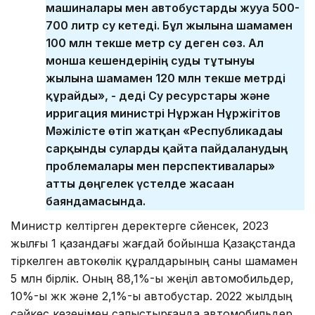
машиналары мен автобустарды жууға 500-
700 литр су кетеді. Бұл жылына шамамен
100 млн текше метр су деген сөз. Ал
монша кешендерінің суды тұтынуы
жылына шамамен 120 млн текше метрді
құрайды», - деді Су ресурстары және
ирригация министрі Нұржан Нұржігітов
Мәжілісте өтіп жатқан «Республикадағы
сарқынды суларды қайта пайдаланудың
проблемалары мен перспективалары»
атты дөңгелек үстелде жасаған
баяндамасында.
Министр келтірген деректерге сүйенсек, 2023
жылғы 1 қазандағы жағдай бойынша Қазақстанда
тіркелген автокөлік құралдарының саны шамамен
5 млн бірлік. Оның 88,1%-ы жеңіл автомобильдер,
10%-ы жүк және 2,1%-ы автобустар. 2022 жылдың
сәйкес кезеңімен салыстырғанда автомобильдер