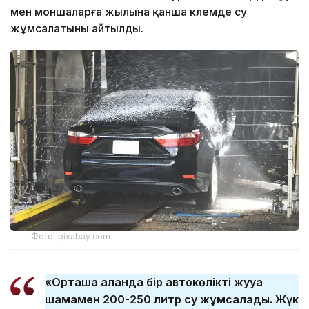
мен моншаларға жылына қанша көлемде су
жұмсалатыны айтылды.
Фото: pixabay.com
«Орташа алғанда бір автокөлікті жууға
шамамен 200-250 литр су жұмсалады. Жүк