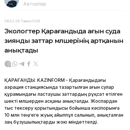
Авторлар
08:53, 06 Тамыз 2026
Экологтер Қарағандыда ағын суда
зиянды заттар мөлшерінің артқанын
анықтады
ҚАРАҒАНДЫ. KAZINFORM - Қарағандыдағы
аэрация станциясында тазартылған ағын сулар
құрамындағы ластаушы заттардың рұқсат етілген
шекті мөлшерден асқаны анықталды. Жоспардан
тыс тексеру қорытындысы бойынша кәсіпорынға
10 млн теңгеге жуық айыппұл салынып, анықталған
заң бұзушылықтарды жою міндеттелді.