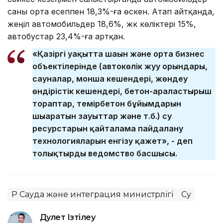
саны орта есеппен 18,3%-ға өскен. Атап айтқанда,
жеңіл автомобильдер 18,6%, жүк көліктері 15%,
автобустар 23,4%-ға артқан.
«Қазіргі уақытта шағын және орта бизнес
объектілерінде (автокөлік жуу орындары,
сауналар, монша кешендері, жөндеу
өндірістік кешендері, бетон-араластырғыш
тораптар, темірбетон бұйымдарын
шығаратын зауыттар және т.б.) су
ресурстарын қайталама пайдалану
технологияларын енгізу қажет», - деп
толықтырды ведомство басшысы.
ҚР Сауда және интеграция министрлігі
Су
Дәулет Ізтілеу