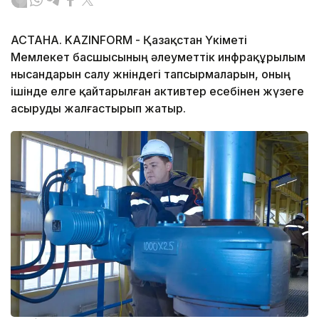
АСТАНА. KAZINFORM - Қазақстан Үкіметі
Мемлекет басшысының әлеуметтік инфрақұрылым
нысандарын салу жөніндегі тапсырмаларын, оның
ішінде елге қайтарылған активтер есебінен жүзеге
асыруды жалғастырып жатыр.