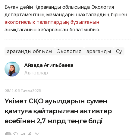
Бұған дейін Қарағанды облысында Экология
департаментінің мамандары шахталардың бірінен
экологиялық талаптардың бұзылғанын
анықтағанын хабарланған болатынбыз.
Қарағанды облысы
Экология
Қарағанды
Су
Айзада Агильбаева
Авторлар
08:12, 06 Тамыз 2026
Үкімет СҚО ауылдарын сумен
қамтуға қайтарылған активтер
есебінен 2,7 млрд теңге бөлді