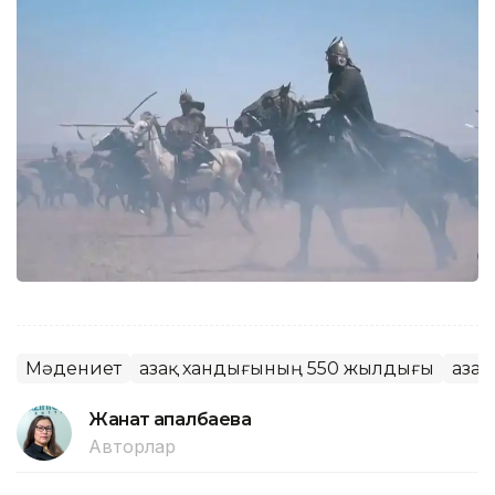
Мәдениет
Қазақ хандығының 550 жылдығы
Қаза
Жанат Қапалбаева
Авторлар