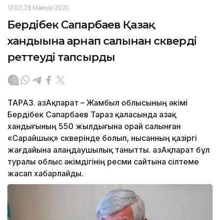
12:02, 28 Мамыр 2020
Бердібек Сапарбаев Қазақ
хандығына арнап салынған скверді
реттеуді тапсырды
ТАРАЗ. ҚазАқпарат – Жамбыл облысының әкімі
Бердібек Сапарбаев Тараз қаласында Қазақ
хандығының 550 жылдығына орай салынған
«Сарайшық» скверінде болып, нысанның қазіргі
жағдайына алаңдаушылық танытты. ҚазАқпарат бұл
туралы облыс әкімдігінің ресми сайтына сілтеме
жасап хабарлайды.