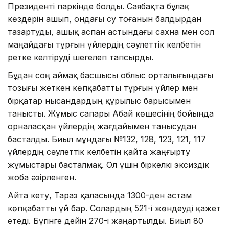
Президенті паркінде болды. Саябақта бұлақ
көздерін ашып, ондағы су тоғанын балдырдан
тазартуды, ашық аспан астындағы сахна мен сол
маңайдағы тұрғын үйлердің сәулеттік келбетін
ретке келтіруді шегелеп тапсырды.
Бұдан соң аймақ басшысы облыс орталығындағы
тозығы жеткен көпқабатты тұрғын үйлер мен
бірқатар нысандардың құрылыс барысымен
танысты. Жұмыс сапары Абай көшесінің бойында
орналасқан үйлердің жағдайымен танысудан
басталды. Биыл мұндағы №132, 128, 123, 121, 117
үйлердің сəулеттік келбетін қайта жаңғырту
жұмыстары басталмақ. Ол үшін біркелкі эксиздік
жоба әзірленген.
Айта кету, Тараз қаласында 1300-ден астам
көпқабатты үй бар. Солардың 521-і жөндеуді қажет
етеді. Бүгінге дейін 270-і жаңартылды. Биыл 80