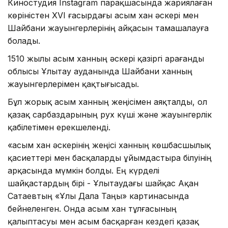
Киностудия Instagram парақшасында жариялаған
көріністен XVI ғасырдағы Қасым хан әскері мен
Шайбани жауынгерлерінің айқасын тамашалауға
болады.
1510 жылы Қасым ханның әскері қазіргі Қарағанды
облысы Ұлытау ауданында Шайбани ханның
жауынгерлерімен қақтығысады.
Бұл жорық Қасым ханның жеңісімен аяқталды, ол
қазақ сарбаздарының рух күші және жауынгерлік
қабілетімен ерекшеленді.
«Қасым хан әскерінің жеңісі ханның көшбасшылық
қасиеттері мен басқаларды ұйымдастыра білуінің
арқасында мүмкін болды. Ең күрделі
шайқастардың бірі - Ұлытаудағы шайқас Ақан
Сатаевтың «Ұлы Дала Таңы» картинасында
бейнеленген. Онда Қасым хан тұлғасының
қалыптасуы мен Қасым басқарған кездегі қазақ