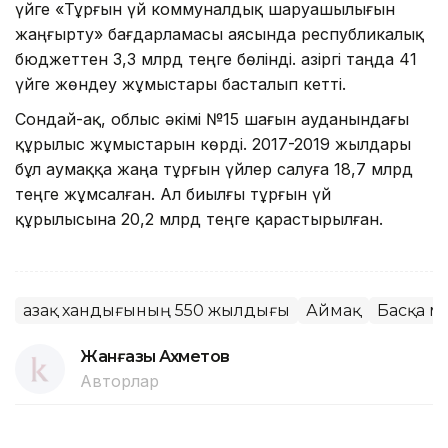
үйге «Тұрғын үй коммуналдық шаруашылығын
жаңғырту» бағдарламасы аясында республикалық
бюджеттен 3,3 млрд теңге бөлінді. Қазіргі таңда 41
үйге жөндеу жұмыстары басталып кетті.
Сондай-ақ, облыс әкімі №15 шағын ауданындағы
құрылыс жұмыстарын көрді. 2017-2019 жылдары
бұл аумаққа жаңа тұрғын үйлер салуға 18,7 млрд
теңге жұмсалған. Ал биылғы тұрғын үй
құрылысына 20,2 млрд теңге қарастырылған.
Қазақ хандығының 550 жылдығы
Аймақ
Басқа м
Жанғазы Ахметов
Авторлар