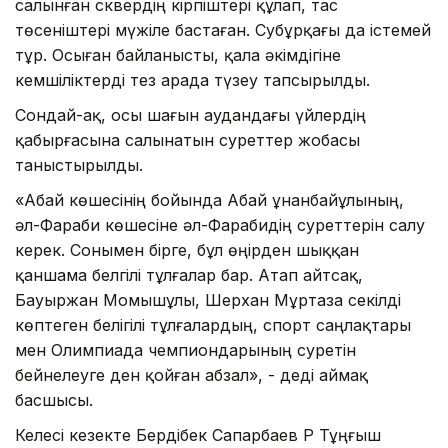
салынған сквердің кірпіштері құлап, тас
төсеніштері мүжіле бастаған. Субұрқағы да істемей
тұр. Осыған байланысты, қала әкімдігіне
кемшіліктерді тез арада түзеу тапсырылды.
Сондай-ақ, осы шағын аудандағы үйлердің
қабырғасына салынатын суреттер жобасы
таныстырылды.
«Абай көшесінің бойында Абай Құнанбайұлының,
әл-Фараби көшесіне әл-Фарабидің суреттерін салу
керек. Сонымен бірге, бұл өңірден шыққан
қаншама белгілі тұлғалар бар. Атап айтсақ,
Бауыржан Момышұлы, Шерхан Мұртаза секілді
көптеген белігілі тұлғалардың, спорт саңлақтары
мен Олимпиада чемпиондарының суретін
бейнелеуге ден қойған абзал», - деді аймақ
басшысы.
Келесі кезекте Бердібек Сапарбаев ҚР Тұңғыш