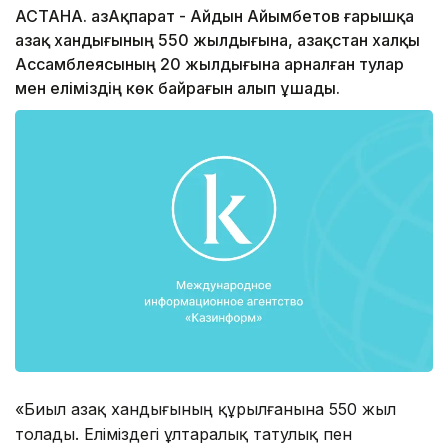
АСТАНА. ҚазАқпарат - Айдын Айымбетов ғарышқа
Қазақ хандығының 550 жылдығына, Қазақстан халқы
Ассамблеясының 20 жылдығына арналған тулар
мен еліміздің көк байрағын алып ұшады.
«Биыл Қазақ хандығының құрылғанына 550 жыл
толады. Еліміздегі ұлтаралық татулық пен