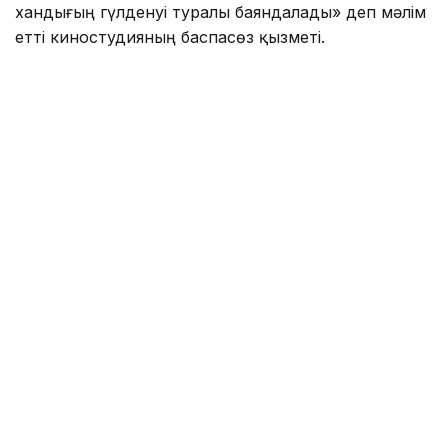
хандығың гүлденуі туралы баяндалады» деп мәлім
етті киностудияның баспасөз қызметі.