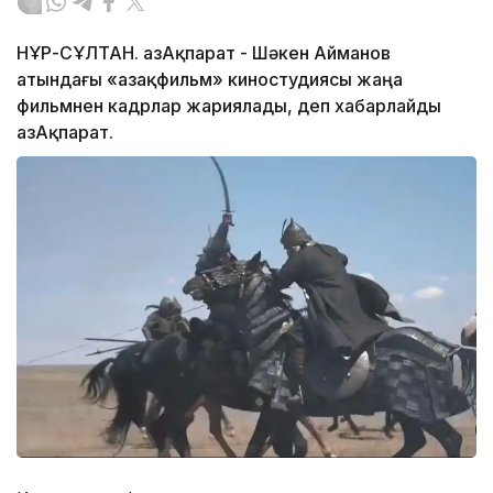
НҰР-СҰЛТАН. ҚазАқпарат - Шәкен Айманов
атындағы «Қазақфильм» киностудиясы жаңа
фильмнен кадрлар жариялады, деп хабарлайды
ҚазАқпарат.