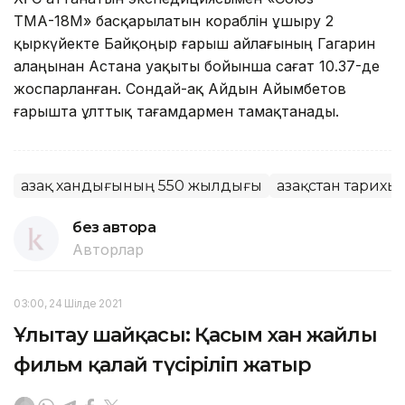
ТМА-18М» басқарылатын кораблін ұшыру 2
қыркүйекте Байқоңыр ғарыш айлағының Гагарин
алаңынан Астана уақыты бойынша сағат 10.37-де
жоспарланған. Сондай-ақ Айдын Айымбетов
ғарышта ұлттық тағамдармен тамақтанады.
Қазақ хандығының 550 жылдығы
Қазақстан тарихы
без автора
Авторлар
03:00, 24 Шілде 2021
Ұлытау шайқасы: Қасым хан жайлы
фильм қалай түсіріліп жатыр