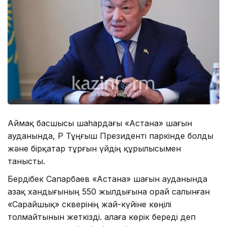
Аймақ басшысы шаһардағы «Астана» шағын
ауданында, ҚР Тұңғыш Президенті паркінде болды
және бірқатар тұрғын үйдің құрылысымен
танысты.
Бердібек Сапарбаев «Астана» шағын ауданында
Қазақ хандығының 550 жылдығына орай салынған
«Сарайшық» скверінің жай-күйіне көңілі
толмайтынын жеткізді. Қалаға көрік береді деп