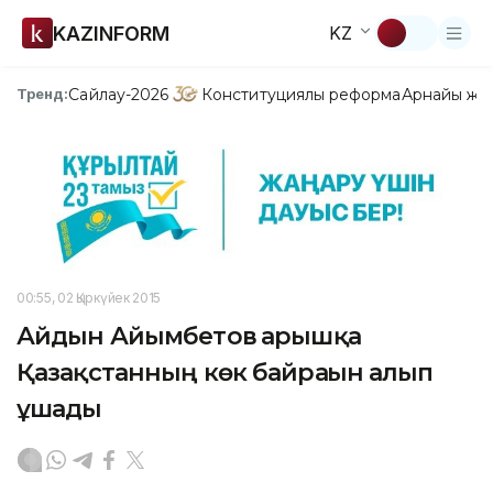
KAZINFORM
KZ
Сайлау-2026
Конституциялық реформа
Арнайы жо
Тренд:
00:55, 02 Қыркүйек 2015
Айдын Айымбетов ғарышқа
Қазақстанның көк байрағын алып
ұшады