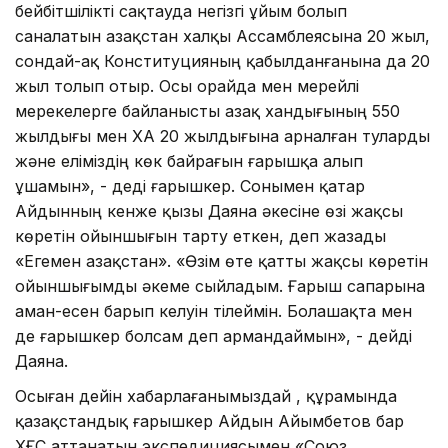
бейбітшілікті сақтауда негізгі ұйым болып
саналатын Қазақстан халқы Ассамблеясына 20 жыл,
сондай-ақ Конституцияның қабылданғанына да 20
жыл толып отыр. Осы орайда мен мерейлі
мерекелерге байланысты Қазақ хандығының 550
жылдығы мен ҚХА 20 жылдығына арналған туларды
және еліміздің көк байрағын ғарышқа алып
ұшамын», - деді ғарышкер. Сонымен қатар
Айдынның кенже қызы Даяна әкесіне өзі жақсы
көретін ойыншығын тарту еткен, деп жазады
«Егемен Қазақстан». «Өзім өте қатты жақсы көретін
ойыншығымды әкеме сыйладым. Ғарыш сапарына
аман-есен барып келуін тілеймін. Болашақта мен
де ғарышкер болсам деп армандаймын», - дейді
Даяна.
Осыған дейін хабарлағанымыздай , құрамында
қазақстандық ғарышкер Айдын Айымбетов бар
ХҒС аттанатын экспедициясымен «Союз