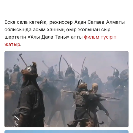
Еске сала кетейік, режиссер Ақан Сатаев Алматы
облысында Қасым ханның өмір жолынан сыр
шертетін «Ұлы Дала Таңы» атты
фильм түсіріп
жатыр
.