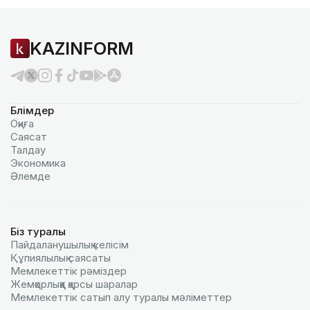
KAZINFORM
Бөлімдер
Оқиға
Саясат
Талдау
Экономика
Әлемде
Біз туралы
Пайдаланушылық келiciм
Құпиялылық саясаты
Мемлекеттік рәміздер
Жемқорлыққа қарсы шаралар
Мемлекеттік сатып алу туралы мәлiметтер