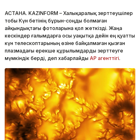
АСТАНА. KAZINFORM – Халықаралық зерттеушілер
тобы Күн бетінің бұрын-соңды болмаған
айқындықтағы фотоларына қол жеткізді. Жаңа
кескіндер ғалымдарға осы уақытқа дейін ең қуатты
күн телескоптарының өзіне байқалмаған қызған
плазмадағы ерекше құрылымдарды зерттеуге
мүмкіндік берді, деп хабарлайды
AP агенттігі
.