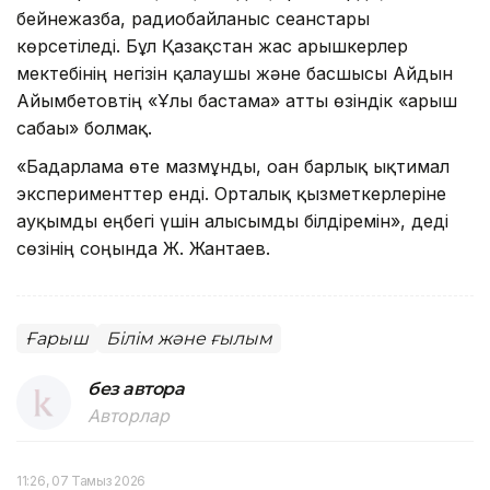
бейнежазба, радиобайланыс сеанстары
көрсетіледі. Бұл Қазақстан жас ғарышкерлер
мектебінің негізін қалаушы және басшысы Айдын
Айымбетовтің «Ұлы бастама» атты өзіндік «ғарыш
сабағы» болмақ.
«Бағдарлама өте мазмұнды, оған барлық ықтимал
эксперименттер енді. Орталық қызметкерлеріне
ауқымды еңбегі үшін алғысымды білдіремін», деді
сөзінің соңында Ж. Жантаев.
Ғарыш
Білім және ғылым
без автора
Авторлар
11:26, 07 Тамыз 2026