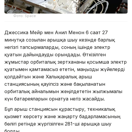
Фото: Space
Джессика Мейр мен Анил Менон 6 сағат 27
минутқа созылған ғарышқа шығу кезінде барлық
негізгі тапсырмаларды, соның ішінде электр
қуатын дайындауды орындады. Өткізілген
жұмыстар орбиталық зертхананы қосымша электр
қуатымен қамтамасыз ететін, маңызды жүйелерді
қолдайтын және Халықаралық ғарыш
станциясының қауіпсіз және бақыланатын
орбиталық айналымын жеңілдететін жылжымалы
күн батареяларын орнатуға негіз жасайды.
Бұл ғарыш станциясын құрастыру, техникалық
қызмет көрсету және жаңарту бағдарламасының
бөлігі ретінде жүргізілген 281-ші ғарышқа шығу
болды.