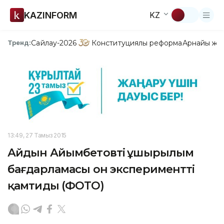
KAZINFORM
KZ
Сайлау-2026
Конституциялық реформа
Арнайы жо
Тренд:
13:49, 27 Тамыз 2015
Айдын Айымбетовтің ұшырылым
бағдарламасы он экспериментті
қамтиды (ФОТО)