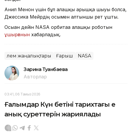
Анил Менон үшін бұл алғашқы ғарышқа шығуы болса,
Джессика Мейрдің осымен алтыншы рет ұшты.
Осыған дейін NASA орбитаға алғашқы роботын
ұшырғанын
хабарладық.
Әлем жаңалықтары
Ғарыш
NASA
Зарина Туғанбаева
Авторлар
03:41, 06 Тамыз 2026
Ғалымдар Күн бетінің тарихтағы ең
анық суреттерін жариялады