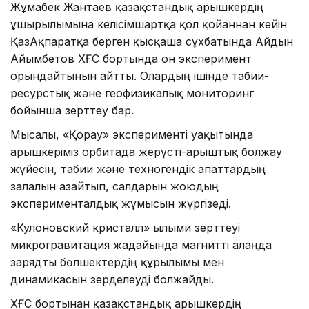
Жұмабек Жантаев қазақстандық ғарышкердің
ұшырылымына келісімшартқа қол қойғаннан кейін
ҚазАқпаратқа берген қысқаша сұхбатында Айдын
Айымбетов ХҒС бортында он эксперимент
орындайтынын айтты. Олардың ішінде табиғи-
ресурстық және геофизикалық мониторинг
бойынша зерттеу бар.
Мысалы, «Қорғау» эксперименті уақытында
ғарышкеріміз орбитада жерүсті-ғарыштық болжау
жүйесін, табиғи және техногендік апаттардың
залалын азайтып, салдарын жоюдың
эксперименталдық жұмысын жүргізеді.
«Кулоновский кристалл» ғылыми зерттеуі
микрогравитация жағдайында магнитті алаңда
зарядты бөлшектердің құрылымы мен
динамикасын зерделеуді болжайды.
ХҒС бортынан қазақстандық ғарышкердің