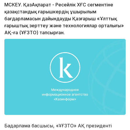
МӘСКЕУ. ҚазАқпарат - Ресейлік ХҒС сегментіне
қазақстандық ғарышкердің ұшырылым
бағдарламасын дайындауды Қазғарыш «Ұлттық
ғарыштық зерттеу және технологиялар орталығы»
АҚ-ға (ҰҒЗТО) тапсырған.
Бағдарлама басшысы, «ҰҒЗТО» АҚ президенті