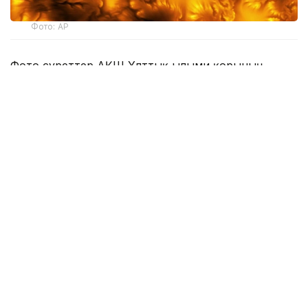
Фото: AP
Фото суреттер АҚШ Ұлттық ғылыми қорының
Гавай аралындағы Мауиде орналасқан Дэниел
К.Иноуэ атындағы күн телескопының көмегімен
түсірілген. Мамандар Күнді арнайы қорғаныс
құралдарынсыз бақылау қауіпті екенін, сондықтан
зерттеу кәсіби ғылыми жабдық арқылы жүргізілгенін
атап өтті.
Бастапқыда түсірілім телескоптың мүмкіндіктерін
сынау және жабдықтарын баптау мақсатында
жүргізілген. Алайда деректерді талдау барысында
ғалымдар Күннің сыртқы жарқын қабығының
тарихтағы ең жоғары ажыратымдылықтағы
суреттерін алғанын анықтады.
Жаңа суреттерден зерттеушілер жұлдыз бетімен