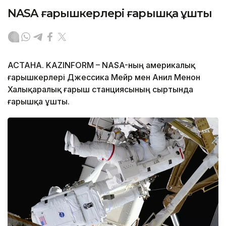
NASA ғарышкерлері ғарышқа ұшты
АСТАНА. KAZINFORM – NASA-ның америкалық
ғарышкерлері Джессика Мейр мен Анил Менон
Халықаралық ғарыш станциясының сыртында
ғарышқа ұшты.