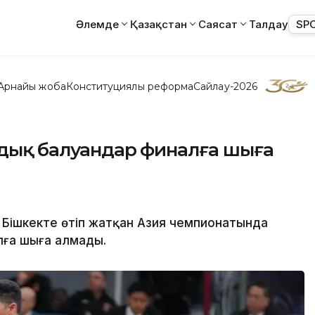
Әлемде
Қазақстан
Саясат
Талдау
SP
Арнайы жоба
Конституциялық реформа
Сайлау-2026
андық балуандар финалға шыға
н Бішкекте өтіп жатқан Азия чемпионатында
лға шыға алмады.