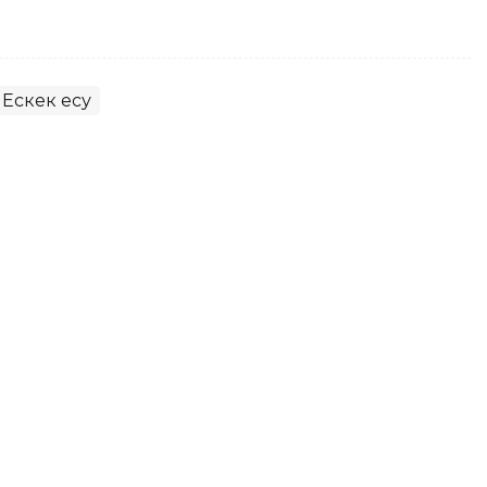
Ескек есу
ер Жапониядағы Азия
н медаль жеңіп алды