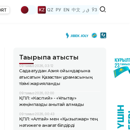
KZ
QZ
РУ
EN
中文
ق ز
ЎЗ
ORT
Тақырыпқа қатысты
09 тамыз 2026, 03:12
Садақ атудан Азия ойындарына
қатысатын Қазақстан құрамасының
тізімі жарияланды
09 тамыз 2026, 02:00
ҚПЛ: «Каспий» - «Ұлытау»
жеңімпазды анықтай алмады
09 тамыз 2026, 00:43
ҚПЛ: «Алтай» мен «Қызылжар» тең
нәтижеге қанағат білдірді