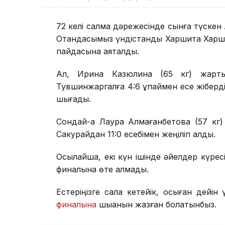
72 келі салмақ дәрежесінде сынға түске
Отандасымыз үндістандық Харшита Харшит
пайдасына аяқталды.
Ал, Ирина Казюлина (65 кг) жарты
Тувшинжаргалға 4:6 ұпаймен есе жіберді. 
шығады.
Сондай-ақ Лаура Алмағанбетова (57 кг
Сакурайдан 11:0 есебімен жеңіліп қалды.
Осылайша, екі күн ішінде әйелдер күре
финалына өте алмады.
Естеріңізге сала кетейік, осыған дейі
финалына
шыққанын жазған болатынбыз.