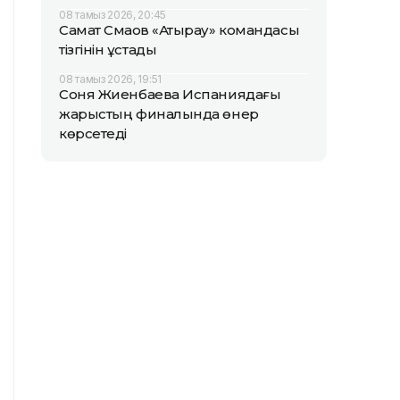
08 тамыз 2026, 20:45
Самат Смақов «Атырау» командасы
тізгінін ұстады
08 тамыз 2026, 19:51
Соня Жиенбаева Испаниядағы
жарыстың финалында өнер
көрсетеді