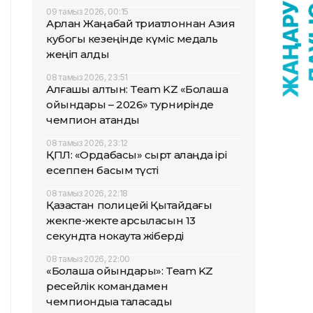
09 тамыз 2026, 00:15
Арлан Жаңабай триатлоннан Азия
кубогы кезеңінде күміс медаль
жеңіп алды
08 тамыз 2026, 23:51
Алғашқы алтын: Team KZ «Болашақ
ойындары – 2026» турнирінде
чемпион атанды
08 тамыз 2026, 23:12
ҚПЛ: «Ордабасы» сырт алаңда ірі
есеппен басым түсті
08 тамыз 2026, 22:18
Қазақстан полицейі Қытайдағы
жекпе-жекте қарсыласын 13
секундта нокаутқа жіберді
08 тамыз 2026, 22:00
«Болашақ ойындары»: Team KZ
ресейлік командамен
чемпиондыққа таласады