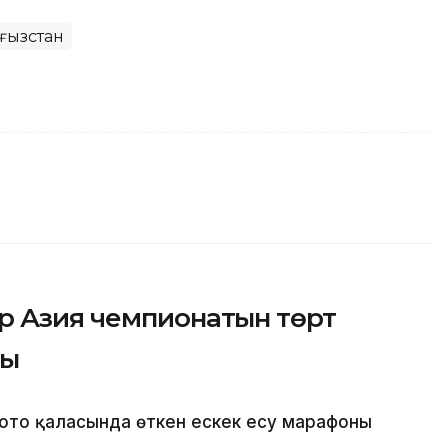
ғызстан
р Азия чемпионатын төрт
ды
ото қаласында өткен ескек есу марафоны