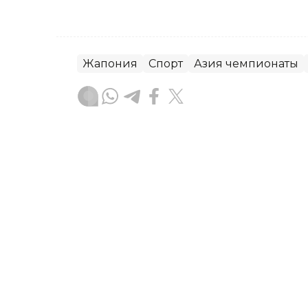
Жапония
Спорт
Азия чемпионаты
Эльмира Оралбаева
Авторлар
02:03, 07 Тамыз 2026
Қазақстандық ескекшіл
чемпионатында екі алты