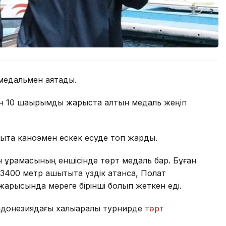
т медальмен аяқтады.
н 10 шақырымдық жарыста алтын медаль жеңіп
тықта каноэмен ескек есуде топ жарды.
н құрамасының еншісінде төрт медаль бар. Бұған
400 метр қашықтықта үздік атанса, Полат
жарысында мәреге бірінші болып жеткен еді.
ндонезиядағы халықаралық турнирде
төрт