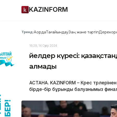
KAZINFORM
Ақорда
Тағайындау
Заң және тәртіп
Дерекқор
Тренд:
16:29, 14 Сәуір 2024
Әйелдер күресі: қазақст
алмады
АСТАНА. KAZINFORM – Күрес түрлеріне
бірде-бір бұрынды балуанымыз фина