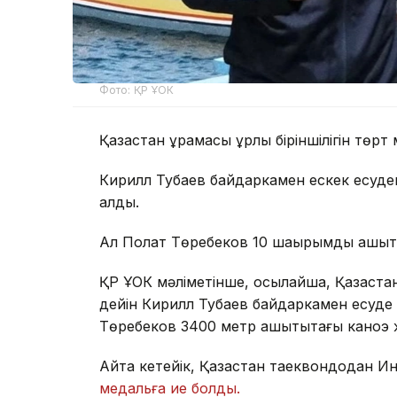
Фото: ҚР ҰОК
Қазақстан құрамасы құрлық біріншілігін төр
Кирилл Тубаев байдаркамен ескек есуде
алды.
Ал Полат Төребеков 10 шақырымдық қашық
ҚР ҰОК мәліметінше, осылайша, Қазақста
дейін Кирилл Тубаев байдаркамен есуде 3
Төребеков 3400 метр қашықтықтағы каноэ 
Айта кетейік, Қазақстан таеквондодан И
медальға ие болды.