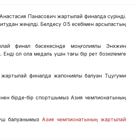
н Анастасия Панасович жартылай финалда сүрінді.
удан жеңілді. Белдесу 0:5 есебімен қарсыластың
лай финал бәсекесінде моңғолиялық Энхжин
Енді ол қола медаль үшін тағы бір рет бозкілемге
) жартылай финалда жапониялық балуан Тцугуми
сінен бірде-бір спортшымыз Азия чемпионатының
н үш балуанымыз
Азия чемпионатының жартылай