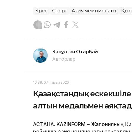
Күрес
Спорт
Азия чемпионаты
Қыр
Күнсұлтан Отарбай
Авторлар
16:39, 07 Тамыз 2026
Қазақстандық ескекшіле
алтын медальмен аяқта
АСТАНА. KAZINFORM – Жапонияның Ки
бойынша Азия чемпионаты аяқталды.