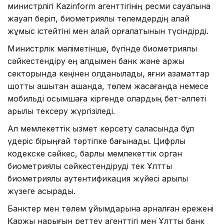
министрлігі Kazinform агенттігінің ресми сауалына
жауап беріп, биометриялық төлемдердің қалай
жұмыс істейтіні мен қалай қорғалатынын түсіндірді.
Министрлік мәліметінше, бүгінде биометриялық
сәйкестендіру ең алдымен банк және қаржы
секторында кеңінен қолданылады, яғни азаматтар
шотты қашықтан ашқанда, төлем жасағанда немесе
мобильді қосымшаға кіргенде олардың бет-әлпеті
арқылы тексеру жүргізіледі.
Ал мемлекеттік қызмет көрсету саласында бұл
үдеріс бірыңғай тәртіпке бағынады. Цифрлық
кодекске сәйкес, барлық мемлекеттік орган
биометриялық сәйкестендіруді тек Ұлттық
биометриялық аутентификация жүйесі арқылы
жүзеге асырады.
Банктер мен төлем ұйымдарына арналған ережені
Қаржы нарығын реттеу агенттігі мен Ұлттық банк