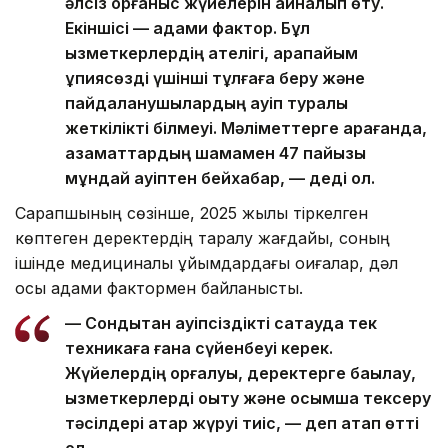
әлсіз қорғаныс жүйелерін айналып өту.
Екіншісі — адами фактор. Бұл
қызметкерлердің қателігі, қарапайым
құпиясөзді үшінші тұлғаға беру және
пайдаланушылардың қауіп туралы
жеткілікті білмеуі. Мәліметтерге қарағанда,
азаматтардың шамамен 47 пайызы
мұндай қауіптен бейхабар, — деді ол.
Сарапшының сөзінше, 2025 жылы тіркелген
көптеген деректердің таралу жағдайы, соның
ішінде медициналық ұйымдардағы оқиғалар, дәл
осы адами фактормен байланысты.
— Сондықтан қауіпсіздікті сақтауда тек
техникаға ғана сүйенбеуі керек.
Жүйелердің қорғалуы, деректерге бақылау,
қызметкерлерді оқыту және қосымша тексеру
тәсілдері қатар жүруі тиіс, — деп атап өтті
ол.