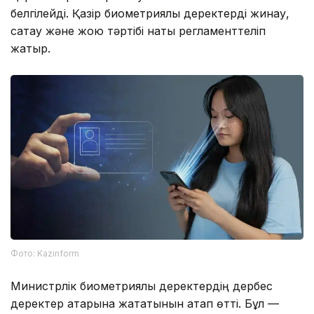
белгілейді. Қазір биометриялық деректерді жинау,
сақтау және жою тәртібі нақты регламенттеліп
жатыр.
Фото: Kazinform
Министрлік биометриялық деректердің дербес
деректер қатарына жататынын атап өтті. Бұл —