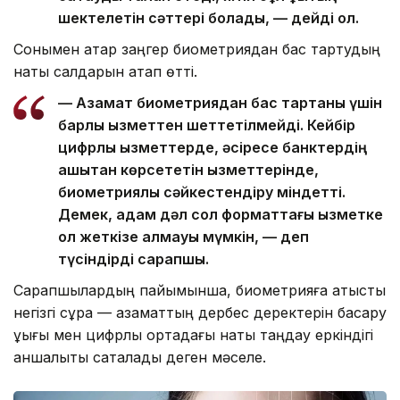
шектелетін сәттері болады, — дейді ол.
Сонымен қатар заңгер биометриядан бас тартудың
нақты салдарын атап өтті.
— Азамат биометриядан бас тартқаны үшін
барлық қызметтен шеттетілмейді. Кейбір
цифрлық қызметтерде, әсіресе банктердің
қашықтан көрсететін қызметтерінде,
биометриялық сәйкестендіру міндетті.
Демек, адам дәл сол форматтағы қызметке
қол жеткізе алмауы мүмкін, — деп
түсіндірді сарапшы.
Сарапшылардың пайымынша, биометрияға қатысты
негізгі сұрақ — азаматтың дербес деректерін басқару
құқығы мен цифрлық ортадағы нақты таңдау еркіндігі
қаншалықты сақталады деген мәселе.