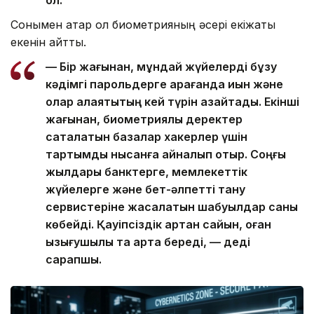
Сонымен қатар ол биометрияның әсері екіжақты
екенін айтты.
— Бір жағынан, мұндай жүйелерді бұзу
кәдімгі парольдерге қарағанда қиын және
олар алаяқтықтың кей түрін азайтады. Екінші
жағынан, биометриялық деректер
сақталатын базалар хакерлер үшін
тартымды нысанға айналып отыр. Соңғы
жылдары банктерге, мемлекеттік
жүйелерге және бет-әлпетті тану
сервистеріне жасалатын шабуылдар саны
көбейді. Қауіпсіздік артқан сайын, оған
қызығушылық та арта береді, — деді
сарапшы.