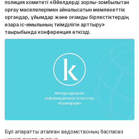
полиция комитеті «Әйелдерді зорлық-зомбылықтан
қорғау мәселелерімен айналысатын мемлекеттік
органдар, ұйымдар және қоғамдық бірлестіктердің
өзара іс-қимылының тиімділігін арттыру»
тақырыбында конференция өткізді.
Бұл ақпаратты аталған ведомствоның баспасөз