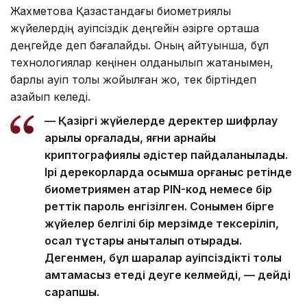
Жахметова Қазақстандағы биометриялық
жүйелердің қауіпсіздік деңгейін әзірге орташа
деңгейде деп бағалайды. Оның айтуынша, бұл
технологиялар кеңінен қолданылып жатқанымен,
барлық қауіп толық жойылған жоқ, тек біртіндеп
азайып келеді.
— Қазіргі жүйелерде деректер шифрлау
арқылы қорғалады, яғни арнайы
криптографиялық әдістер пайдаланылады.
Ірі дерекқорларда қосымша қорғаныс ретінде
биометриямен қатар PIN-код немесе бір
реттік пароль енгізілген. Сонымен бірге
жүйелер белгілі бір мерзімде тексеріліп,
осал тұстары анықталып отырады.
Дегенмен, бұл шаралар қауіпсіздікті толық
қамтамасыз етеді деуге келмейді, — дейді
сарапшы.