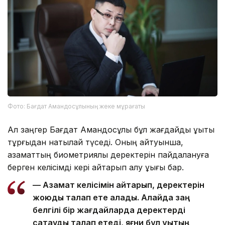
Фото: Бағдат Амандосұлының жеке мұрағаты
Ал заңгер Бағдат Амандосұлы бұл жағдайды құқықтық
тұрғыдан нақтылай түседі. Оның айтуынша,
азаматтың биометриялық деректерін пайдалануға
берген келісімді кері қайтарып алу құқығы бар.
— Азамат келісімін қайтарып, деректерін
жоюды талап ете алады. Алайда заң
белгілі бір жағдайларда деректерді
сақтауды талап етеді, яғни бұл құқықтың