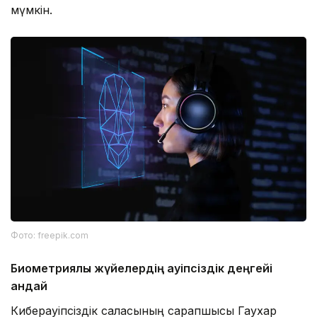
мүмкін.
Фото: freepik.com
Биометриялық жүйелердің қауіпсіздік деңгейі
қандай
Киберқауіпсіздік саласының сарапшысы Гаухар