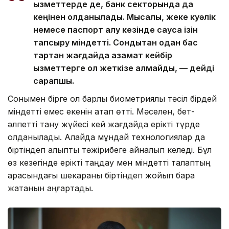
қызметтерде де, банк секторында да
кеңінен қолданылады. Мысалы, жеке куәлік
немесе паспорт алу кезінде саусақ ізін
тапсыру міндетті. Сондықтан одан бас
тартқан жағдайда азамат кейбір
қызметтерге қол жеткізе алмайды, — дейді
сарапшы.
Сонымен бірге ол барлық биометриялық тәсіл бірдей
міндетті емес екенін атап өтті. Мәселен, бет-
әлпетті тану жүйесі кей жағдайда ерікті түрде
қолданылады. Алайда мұндай технологиялар да
біртіндеп қалыпты тәжірибеге айналып келеді. Бұл
өз кезегінде ерікті таңдау мен міндетті талаптың
арасындағы шекараны біртіндеп жойып бара
жатқанын аңғартады.