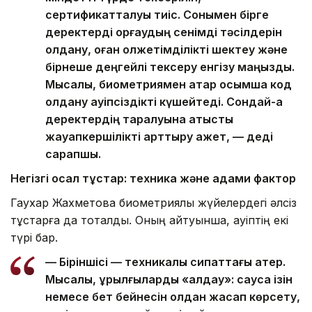
сертификатталуы тиіс. Сонымен бірге
деректерді қорғаудың сенімді тәсілдерін
қолдану, оған қолжетімділікті шектеу және
бірнеше деңгейлі тексеру енгізу маңызды.
Мысалы, биометриямен қатар қосымша код
қолдану қауіпсіздікті күшейтеді. Сондай-ақ
деректердің таралуына қатысты
жауапкершілікті арттыру қажет, — деді
сарапшы.
Негізгі осал тұстар: техника және адами фактор
Гаухар Жахметова биометриялық жүйелердегі әлсіз
тұстарға да тоқталды. Оның айтуынша, қауіптің екі
түрі бар.
— Біріншісі — техникалық сипаттағы қатер.
Мысалы, құрылғыларды «алдау»: саусақ ізін
немесе бет бейнесін қолдан жасап көрсету,