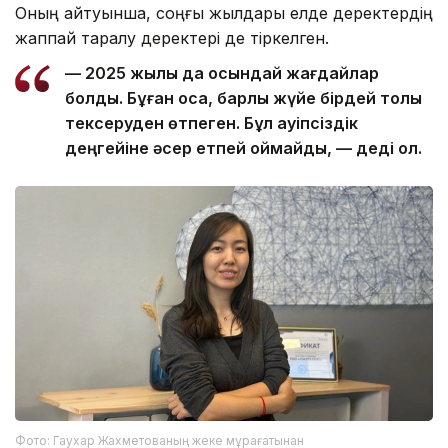
Оның айтуынша, соңғы жылдары елде деректердің
жаппай таралу деректері де тіркелген.
— 2025 жылы да осындай жағдайлар
болды. Бұған қоса, барлық жүйе бірдей толық
тексеруден өтпеген. Бұл қауіпсіздік
деңгейіне әсер етпей қоймайды, — деді ол.
Фото: Гаухар Жахметованың жеке мұрағатынан