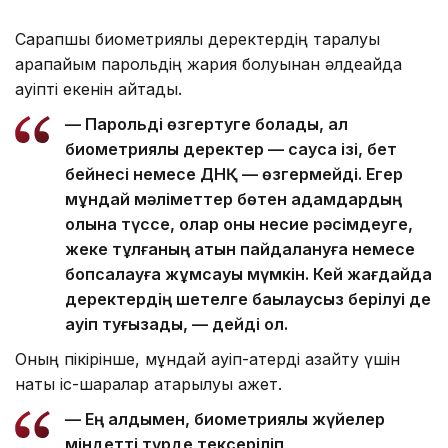
Сарапшы биометриялық деректердің таралуы
қарапайым парольдің жария болуынан әлдеқайда
қауіпті екенін айтады.
— Парольді өзгертуге болады, ал
биометриялық деректер — саусақ ізі, бет
бейнесі немесе ДНҚ — өзгермейді. Егер
мұндай мәліметтер бөтен адамдардың
қолына түссе, олар оны несие рәсімдеуге,
жеке тұлғаның атын пайдалануға немесе
бопсалауға жұмсауы мүмкін. Кей жағдайда
деректердің шетелге бақылаусыз берілуі де
қауіп туғызады, — дейді ол.
Оның пікірінше, мұндай қауіп-қатерді азайту үшін
нақты іс-шаралар атқарылуы қажет.
— Ең алдымен, биометриялық жүйелер
міндетті түрде тексеріліп,