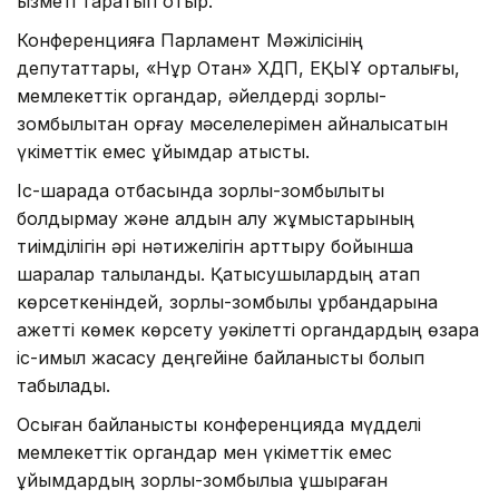
қызметі таратып отыр.
Конференцияға Парламент Мәжілісінің
депутаттары, «Нұр Отан» ХДП, ЕҚЫҰ орталығы,
мемлекеттік органдар, әйелдерді зорлық-
зомбылықтан қорғау мәселелерімен айналысатын
үкіметтік емес ұйымдар қатысты.
Іс-шарада отбасында зорлық-зомбылықты
болдырмау және алдын алу жұмыстарының
тиімділігін әрі нәтижелігін арттыру бойынша
шаралар талқыланды. Қатысушылардың атап
көрсеткеніндей, зорлық-зомбылық құрбандарына
қажетті көмек көрсету уәкілетті органдардың өзара
іс-қимыл жасасу деңгейіне байланысты болып
табылады.
Осыған байланысты конференцияда мүдделі
мемлекеттік органдар мен үкіметтік емес
ұйымдардың зорлық-зомбылыққа ұшыраған