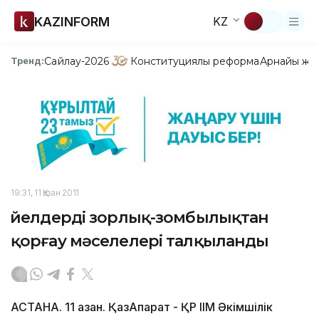
KAZINFORM
KZ
Сайлау-2026
Конституциялық реформа
Арнайы жо
Тренд:
19:31, 11 Қазан 2011
Әйелдерді зорлық-зомбылықтан
қорғау мәселелері талқыланды
АСТАНА. 11 қазан. ҚазАқпарат - ҚР ІІМ Әкімшілік