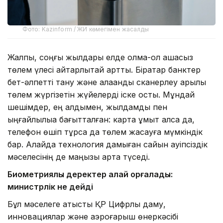
Фото: Kazinform / ЖИ көмегімен жасалды
Жалпы, соңғы жылдары елде қолма-қол ақшасыз
төлем үлесі айтарлықтай артты. Бірқатар банктер
бет-әлпетті тану және алақанды сканерлеу арқылы
төлем жүргізетін жүйелерді іске қосты. Мұндай
шешімдер, ең алдымен, жылдамдық пен
ыңғайлылыққа бағытталған: карта ұмыт қалса да,
телефон өшіп тұрса да төлем жасауға мүмкіндік
бар. Алайда технология дамыған сайын қауіпсіздік
мәселесінің де маңызы арта түседі.
Биометриялық деректер қалай қорғалады:
министрлік не дейді
Бұл мәселеге қатысты ҚР Цифрлық даму,
инновациялар және аэроғарыш өнеркәсібі