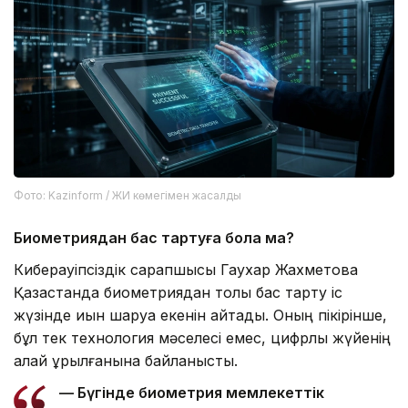
Фото: Kazinform / ЖИ көмегімен жасалды
Биометриядан бас тартуға бола ма?
Киберқауіпсіздік сарапшысы Гаухар Жахметова
Қазақстанда биометриядан толық бас тарту іс
жүзінде қиын шаруа екенін айтады. Оның пікірінше,
бұл тек технология мәселесі емес, цифрлық жүйенің
қалай құрылғанына байланысты.
— Бүгінде биометрия мемлекеттік