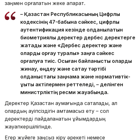
заңмен қорғалатын жеке ақпарат.
– Қазақстан Республикасының Цифрлық
кодексінің 47-бабына сәйкес, цифрлық
аутентификация кезінде қолданылатын
биометриялық деректер дербес деректерге
жатады және «Дербес деректер және
оларды қорғау туралы» заңға сәйкес
қорғалуға тиіс. Осыған байланысты оларды
жинау, өңдеу және сақтау тәртібі
қолданыстағы заңнама және нормативтік-
құқықтық актілермен реттеледі, – делінген
министрліктің ресми жауабында.
Деректер Қазақстан аумағында сақталады, ал
олардың қауіпсіздігін қамтамасыз ету – сол
деректерді пайдаланатын ұйымдардың
жауапкершілігінде.
Егер жүйеге заңсыз кіру әрекеті немесе