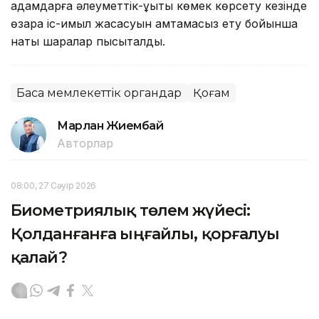
адамдарға әлеуметтік-құқықтық көмек көрсету кезінде
өзара іс-қимыл жасасуын қамтамасыз ету бойынша
нақты шаралар пысықталды.
Басқа мемлекеттік органдар
Қоғам
Марлан Жиембай
Авторлар
08:00, 27 Сәуір 2026
Биометриялық төлем жүйесі:
Қолданғанға ыңғайлы, қорғалуы
қалай?