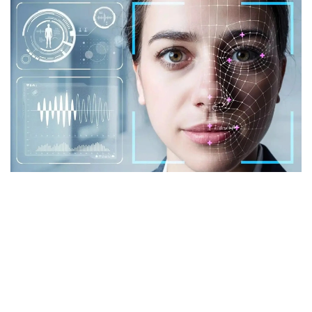
Фото: istockphoto.com
Әлемдік тәжірибе: технология бар, бірақ бәрі
бірдей сене бермейді
Биометриялық технологияларға қатысты
алаңдаушылық бекер емес. Әлемдік тәжірибе бұл
жүйелердің кей жағдайда қателік жіберіп, даулы