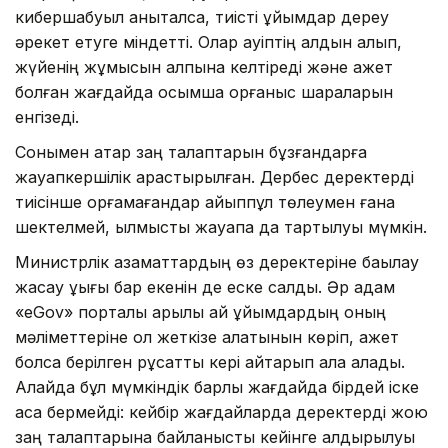
кибершабуыл анықталса, тиісті ұйымдар дереу
әрекет етуге міндетті. Олар қауіптің алдын алып,
жүйенің жұмысын қалпына келтіреді және қажет
болған жағдайда қосымша қорғаныс шараларын
енгізеді.
Сонымен қатар заң талаптарын бұзғандарға
жауапкершілік қарастырылған. Дербес деректерді
тиісінше қорғамағандар айыппұл төлеумен ғана
шектелмей, қылмыстық жауапқа да тартылуы мүмкін.
Министрлік азаматтардың өз деректеріне бақылау
жасау құқығы бар екенін де еске салды. Әр адам
«eGov» порталы арқылы қай ұйымдардың оның
мәліметтеріне қол жеткізе алатынын көріп, қажет
болса берілген рұқсатты кері қайтарып ала алады.
Алайда бұл мүмкіндік барлық жағдайда бірдей іске
аса бермейді: кейбір жағдайларда деректерді жою
заң талаптарына байланысты кейінге қалдырылуы