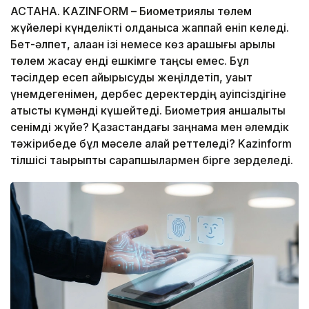
АСТАНА. KAZINFORM – Биометриялық төлем
жүйелері күнделікті қолданысқа жаппай еніп келеді.
Бет-әлпет, алақан ізі немесе көз қарашығы арқылы
төлем жасау енді ешкімге таңсық емес. Бұл
тәсілдер есеп айырысуды жеңілдетіп, уақыт
үнемдегенімен, дербес деректердің қауіпсіздігіне
қатысты күмәнді күшейтеді. Биометрия қаншалықты
сенімді жүйе? Қазақстандағы заңнама мен әлемдік
тәжірибеде бұл мәселе қалай реттеледі? Kazinform
тілшісі тақырыпты сарапшылармен бірге зерделеді.