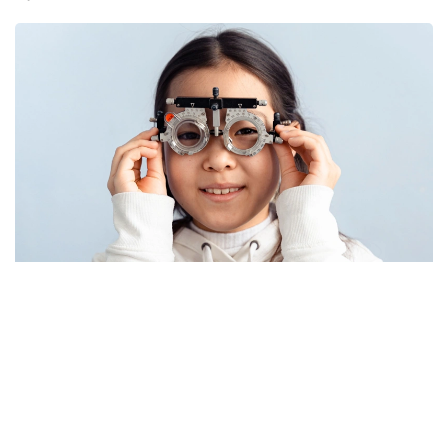
Фото: Pexels
Дәрігердің сөзінше, соңғы жылдары балалардың
көзіне түсетін салмақ айтарлықтай артқан.