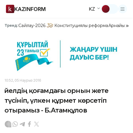
KAZINFORM
KZ
Сайлау-2026
Конституциялық реформа
Арнайы жо
Тренд:
10:52, 05 Наурыз 2016
Әйелдің қоғамдағы орнын жете
түсініп, үлкен құрмет көрсетіп
отырамыз - Б.Атамқұлов