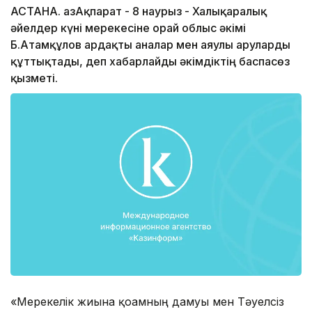
АСТАНА. ҚазАқпарат - 8 наурыз - Халықаралық
әйелдер күні мерекесіне орай облыс әкімі
Б.Атамқұлов ардақты аналар мен аяулы аруларды
құттықтады, деп хабарлайды әкімдіктің баспасөз
қызметі.
«Мерекелік жиынға қоғамның дамуы мен Тәуелсіз