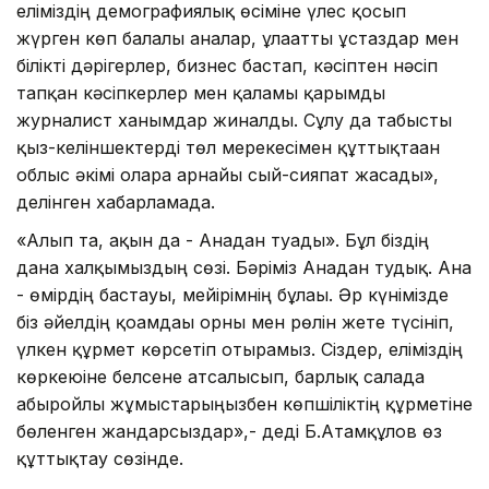
еліміздің демографиялық өсіміне үлес қосып
жүрген көп балалы аналар, ұлағатты ұстаздар мен
білікті дәрігерлер, бизнес бастап, кәсіптен нәсіп
тапқан кәсіпкерлер мен қаламы қарымды
журналист ханымдар жиналды. Сұлу да табысты
қыз-келіншектерді төл мерекесімен құттықтаған
облыс әкімі оларға арнайы сый-сияпат жасады»,
делінген хабарламада.
«Алып та, ақын да - Анадан туады». Бұл біздің
дана халқымыздың сөзі. Бәріміз Анадан тудық. Ана
- өмірдің бастауы, мейірімнің бұлағы. Әр күнімізде
біз әйелдің қоғамдағы орны мен рөлін жете түсініп,
үлкен құрмет көрсетіп отырамыз. Сіздер, еліміздің
көркеюіне белсене атсалысып, барлық салада
абыройлы жұмыстарыңызбен көпшіліктің құрметіне
бөленген жандарсыздар»,- деді Б.Атамқұлов өз
құттықтау сөзінде.