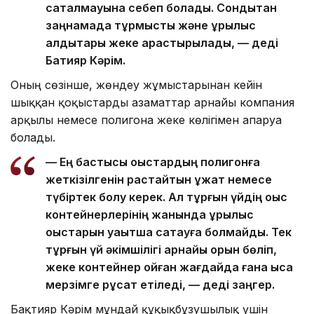
сақталмауына себеп болады. Сондықтан
заңнамада тұрмыстық және құрылыс
қалдықтары жеке қарастырылады, — деді
Бақтияр Кәрім.
Оның сөзінше, жөндеу жұмыстарынан кейін
шыққан қоқыстарды азаматтар арнайы компания
арқылы немесе полигонға жеке көлігімен апаруға
болады.
— Ең бастысы қоқыстардың полигонға
жеткізілгенін растайтын құжат немесе
түбіртек болу керек. Ал тұрғын үйдің қоқыс
контейнерлерінің жанында құрылыс
қоқыстарын уақытша сақтауға болмайды. Тек
тұрғын үй әкімшілігі арнайы орын бөліп,
жеке контейнер қойған жағдайда ғана қысқа
мерзімге рұқсат етіледі, — деді заңгер.
Бақтияр Кәрім мұндай құқықбұзушылық үшін