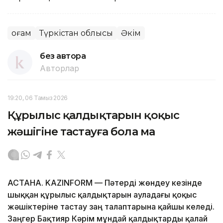
Қоғам
Түркістан облысы
Әкім
без автора
Авторлар
19:20, 06 Тамыз 2026
Құрылыс қалдықтарын қоқыс
жәшігіне тастауға бола ма
АСТАНА. KAZINFORM — Пәтерді жөндеу кезінде
шыққан құрылыс қалдықтарын ауладағы қоқыс
жәшіктеріне тастау заң талаптарына қайшы келеді.
Заңгер Бақтияр Кәрім мұндай қалдықтарды қалай