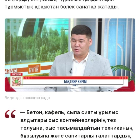
тұрмыстық қоқыстан бөлек санатқа жатады.
Видеодан алынған кадр
— Бетон, кафель, сылақ сияқты құрылыс
қалдықтары қоқыс контейнерлерінің тез
толуына, қоқыс тасымалдайтын техниканың
бұзылуына және санитарлық талаптардың