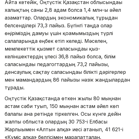
Айта кетейік, Оңтүстік Қазақстан облысындағы
халықтың саны 2,8 адам болса 1,4 млн-ы әйел
азаматтар. Олардың экономикалық тұрғыдан
белсенділері 73,3 пайыз. Бүгінгі таңда олар
өңіріміздің дамуы үшін қоғамымыздың түрлі
салаларында еңбек етіп келеді. Мәселен,
мемлекеттік қызмет саласындағы қыз-
келіншектердің үлесі 36,8 пайыз болса, білім
саласындағы педагогтардың 73,2 пайызы,
денсаулық сақтау саласындағы білікті дәрігерлер
мен мамандардың 86 пайызы нәзік жандылардан
тұрады.
Оңтүстік Қазақстанда өткен жылы 80 мыңнан
астам сәби туып, 150 мыңнан астам әйел көп
балалы ана ретінде тіркелген. Осы күнге дейін
жалпы облыста олардың 30 753-і Елбасы
Жарлығымен «Алтын алқа» иесі атанып, 41 621-і
«Күміс алқа» белгісімен марапатталған.