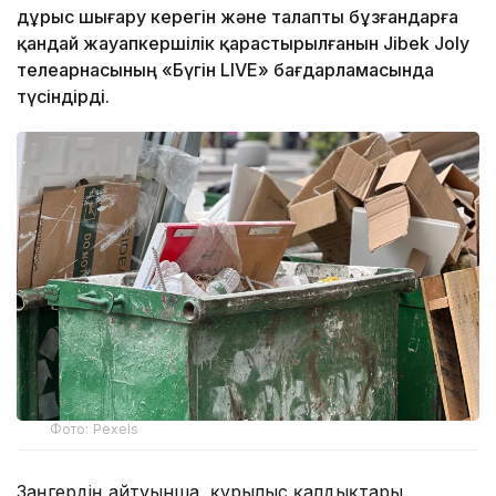
дұрыс шығару керегін және талапты бұзғандарға
қандай жауапкершілік қарастырылғанын Jibek Joly
телеарнасының «Бүгін LIVE» бағдарламасында
түсіндірді.
Фото: Pexels
Заңгердің айтуынша, құрылыс қалдықтары