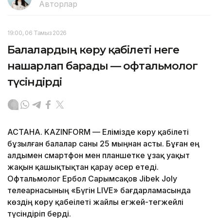
Авторлар
19:00, 06 Тамыз 2026
Балалардың көру қабілеті неге
нашарлап барады — офтальмолог
түсіндірді
АСТАНА. KAZINFORM — Елімізде көру қабілеті
бұзылған балалар саны 25 мыңнан асты. Бұған ең
алдымен смартфон мен планшетке ұзақ уақыт
жақын қашықтықтан қарау әсер етеді.
Офтальмолог Ербол Сарымсақов Jibek Joly
телеарнасының «Бүгін LIVE» бағдарламасында
көздің көру қабеілеті жайлы егжей-тегжейлі
түсіндіріп берді.