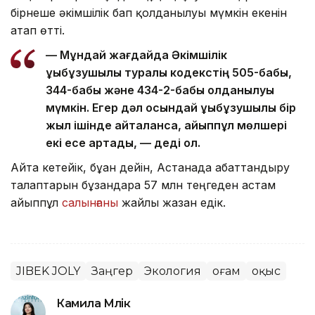
бірнеше әкімшілік бап қолданылуы мүмкін екенін
атап өтті.
— Мұндай жағдайда Әкімшілік
құқықбұзушылық туралы кодекстің 505-бабы,
344-бабы және 434-2-бабы қолданылуы
мүмкін. Егер дәл осындай құқықбұзушылық бір
жыл ішінде қайталанса, айыппұл мөлшері
екі есе артады, — деді ол.
Айта кетейік, бұған дейін, Астанада абаттандыру
талаптарын бұзғандарға 57 млн теңгеден астам
айыппұл
салынғаны
жайлы жазған едік.
JIBEK JOLY
Заңгер
Экология
Қоғам
Қоқыс
Камила Мүлік