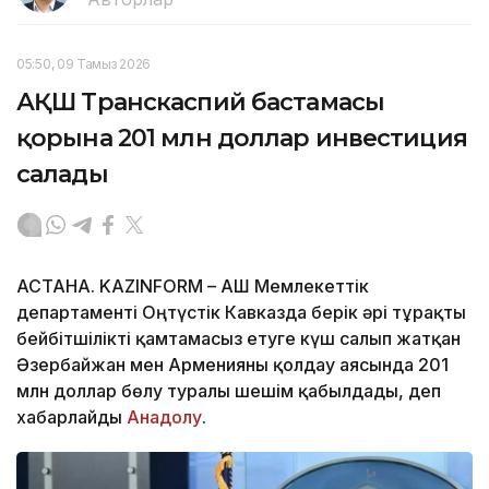
05:50, 09 Тамыз 2026
АҚШ Транскаспий бастамасы
қорына 201 млн доллар инвестиция
салады
АСТАНА. KAZINFORM – АҚШ Мемлекеттік
департаменті Оңтүстік Кавказда берік әрі тұрақты
бейбітшілікті қамтамасыз етуге күш салып жатқан
Әзербайжан мен Арменияны қолдау аясында 201
млн доллар бөлу туралы шешім қабылдады, деп
хабарлайды
Анадолу
.