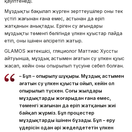
қауіптенеді.
Мұздықты бақылап жүрген зерттеушілер оның тек
үстіңгі жағынан ғана емес, астынан да еріп
жатқанын анықтады. Еріген су ағындары
мұздықтың төменгі бөлігінде үлкен қуыстар пайда
етіп, оны ішінен әлсіретіп жатыр.
GLAMOS жетекшісі, гляциолог Маттиас Хусстың
айтуынша, мұздық астымен ағатын су үлкен қуыс
жасап, кейін оның опырылып түсуіне себеп болған.
– Бұл – опырылу шұңқыры. Мұздық астымен
ағатын су үлкен қуысты ойып, кейін ол
опырылып түскен. Соңғы жылдары
мұздықтардың жоғарыдан ғана емес,
төменгі жағынан да еріп жатқанын жиі
байқап жүрміз. Бұл процестер
мұздықтарды ішінен бұзады. Бұл – еру
үдерісін одан әрі жеделдететін үлкен