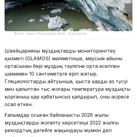
Фото: Jean-Christophe Bott - Keystone
Швейцарияның мұздықтарды мониторингтеу
қызметі (GLAMOS) мәліметінше, маусым айының
ортасынан бері мұздық тәулігіне орта есеппен
шамамен 10 сантиметрге еріп жатыр.
Гляциологтардың айтуынша, қыста қардың аз түсуі
мен қалыптан тыс жоғары температура мұздықты
қорғаныш қар қабатынсыз қалдырып, оны әсіресе
осал еткен.
Ғалымдар осыған байланысты 2026 жылы
мұздықтардың жоғалту көрсеткіші 2022 жылғы
рекордтық деңгейге жақындауы мүмкін деп