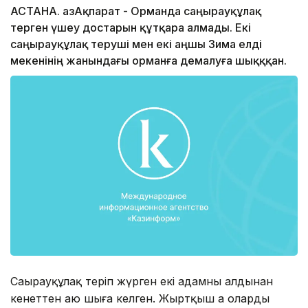
АСТАНА. ҚазАқпарат - Орманда саңырауқұлақ
терген үшеу достарын құтқара алмады. Екі
саңырауқұлақ теруші мен екі аңшы Зима елді
мекенінің жанындағы орманға демалуға шықққан.
Саңырауқұлақ теріп жүрген екі адамның алдынан
кенеттен аю шыға келген. Жыртқыш аң олардың