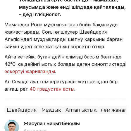
маусымда және енді шілдеде қайталанды,
– деді гляциолог.
Мамандар Рона мұздығын жаз бойы бақылауды
жалғастырады. Соңғы өлшеулер Швейцария
Альпісіндегі мұздықтардың шегіну қарқыны барған
сайын үдеп келе жатқанын көрсетіп отыр.
Айта кетейік, бұған дейін еліміздің басым бөлігінде
42°C-қа дейінгі ыстық болады деген синоптиктердің
ескертуі жарияланды
.
Ал Сеулде ауа температурасы жеті жылдан бері
алғаш рет
40 градустан асты
.
Швейцария
Мұздық
Аптап ыстық
Әлем жаңал
Жасұлан Бақытбекұлы
Авторлар