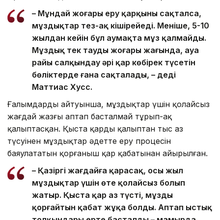
– Мұндай жоғары еру қарқыны сақталса,
мұздықтар тез-ақ кішірейеді. Меніңше, 5-10
жылдан кейін бұл аумақта мұз қалмайды.
Мұздық тек таудың жоғары жағында, ауа
райы салқындау әрі қар көбірек түсетін
бөліктерде ғана сақталады, – деді
Маттиас Хусс.
Ғалымдардың айтуынша, мұздықтар үшін қолайсыз
жағдай жазғы аптап басталмай тұрып-ақ
қалыптасқан. Қыста қардың қалыптан тыс аз
түсуінен мұздықтар әдетте еру процесін
баяулататын қорғаныш қар қабатынан айырылған.
– Қазіргі жағдайға қарасақ, осы жыл
мұздықтар үшін өте қолайсыз болып
жатыр. Қыста қар аз түсті, мұзды
қорғайтын қабат жұқа болды. Аптап ыстық
толқындары ерте басталды – мамырда,