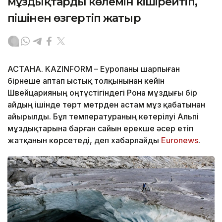
мұздықтардың көлемін кішірейтіп,
пішінен өзгертіп жатыр
АСТАНА. KAZINFORM – Еуропаны шарпыған
бірнеше аптап ыстық толқынынан кейін
Швейцарияның оңтүстігіндегі Рона мұздығы бір
айдың ішінде төрт метрден астам мұз қабатынан
айырылды. Бұл температураның көтерілуі Альпі
мұздықтарына барған сайын ерекше әсер етіп
жатқанын көрсетеді, деп хабарлайды
Еuronews
.