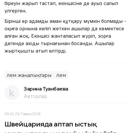
біреуін жарып тастап, екіншісіне де ауыз салып
үлгерген.
Бірінші ер адамды аман құтқару мүмкін болмады -
оқиға орнына келіп жеткен аңшылар да көмектесе
алған жоқ. Екіншісі жанталасып жүріп, зорға
дегенде аюдың тырнағынан босанды. Аңшылар
жыртқышты атып өлтірді.
Әлем жаңалықтары
Әлем
Зарина Туғанбаева
Авторлар
06:41, 09 Тамыз 2026
Швейцарияда аптап ыстық