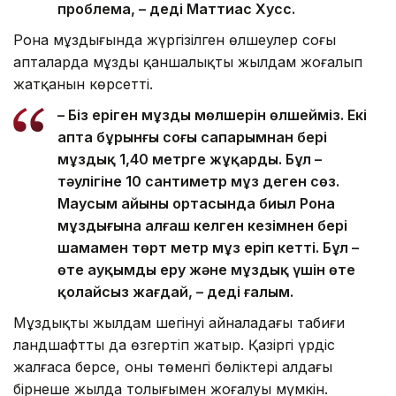
проблема, – деді Маттиас Хусс.
Рона мұздығында жүргізілген өлшеулер соңғы
апталарда мұздың қаншалықты жылдам жоғалып
жатқанын көрсетті.
– Біз еріген мұздың мөлшерін өлшейміз. Екі
апта бұрынғы соңғы сапарымнан бері
мұздық 1,40 метрге жұқарды. Бұл –
тәулігіне 10 сантиметр мұз деген сөз.
Маусым айының ортасында биыл Рона
мұздығына алғаш келген кезімнен бері
шамамен төрт метр мұз еріп кетті. Бұл –
өте ауқымды еру және мұздық үшін өте
қолайсыз жағдай, – деді ғалым.
Мұздықтың жылдам шегінуі айналадағы табиғи
ландшафтты да өзгертіп жатыр. Қазіргі үрдіс
жалғаса берсе, оның төменгі бөліктері алдағы
бірнеше жылда толығымен жоғалуы мүмкін.