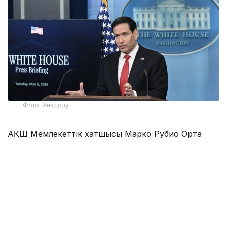
Фото: Анадолу
АҚШ Мемлекеттік хатшысы Марко Рубио Орта
дәліз деп те аталатын Транскаспий сауда бағыты
бойындағы жеке сектор инвестицияларына қолдау
көрсететін Транскаспий бастамасы қорының
құрылғанын мәлімдеді.
Әзербайжан мен Армения арасындағы бейбіт
келісімдердің бірінші жылдығына орай мәлімдеме