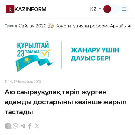
KAZINFORM
KZ
Сайлау-2026
Конституциялық реформа
Арнайы жо
Тренд:
11:14, 17 Қыркүйек 2015
Аю саңырауқұлақ теріп жүрген
адамды достарының көзінше жарып
тастады