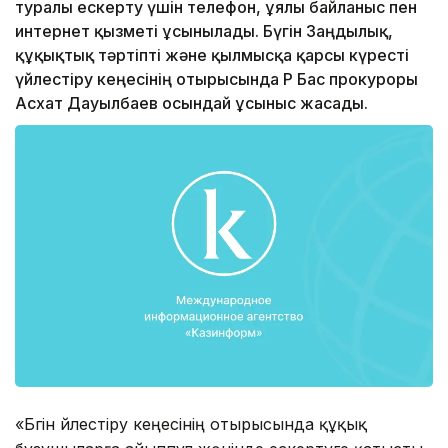
туралы ескерту үшін телефон, ұялы байланыс пен
интернет қызметі ұсынылады. Бүгін Заңдылық,
құқықтық тәртіпті және қылмысқа қарсы күресті
үйлестіру кеңесінің отырысында ҚР Бас прокуроры
Асхат Дауылбаев осындай ұсыныс жасады.
«Бүгін үйлестіру кеңесінің отырысында құқық