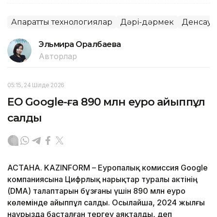
Ақпараттық технологиялар
Дәрі-дәрмек
Денсаул
Эльмира Оралбаева
Авторлар
05:15, 24 Шілде 2026
ЕО Google-ға 890 млн еуро айыппұл
салды
АСТАНА. KAZINFORM – Еуропалық комиссия Google
компаниясына Цифрлық нарықтар туралы актінің
(DMA) талаптарын бұзғаны үшін 890 млн еуро
көлемінде айыппұл салды. Осылайша, 2024 жылғы
наурызда басталған тергеу аяқталды, деп