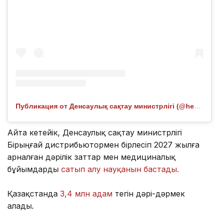
Публикация от Денсаулық сақтау министрлігі (@healthcare.gov.kz)
Айта кетейік, Денсаулық сақтау министрлігі
Бірыңғай дистрибьютормен бірлесіп 2027 жылға
арналған дәрілік заттар мен медициналық
бұйымдарды
сатып алу науқанын бастады.
Қазақстанда
3,4 млн адам
тегін дәрі-дәрмек
алады.