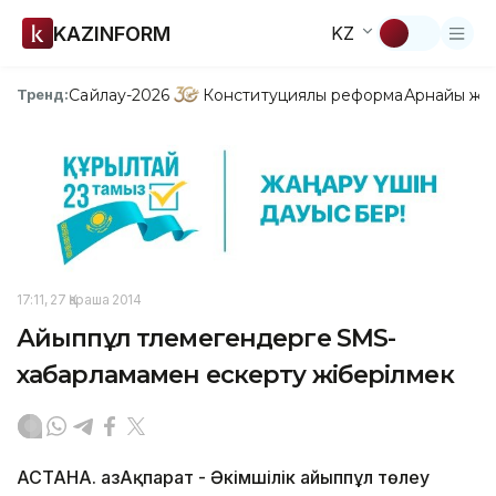
KAZINFORM
KZ
Сайлау-2026
Конституциялық реформа
Арнайы жо
Тренд:
17:11, 27 Қараша 2014
Айыппұл төлемегендерге SMS-
хабарламамен ескерту жіберілмек
АСТАНА. ҚазАқпарат - Әкімшілік айыппұл төлеу