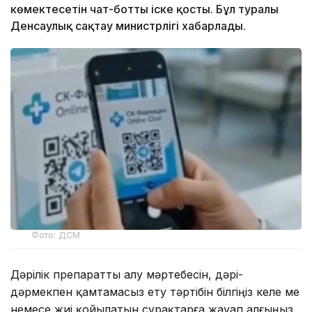
көмектесетін чат-ботты іске қосты. Бұл туралы
Денсаулық сақтау министрлігі хабарлады.
Фото: ДСМ
Дәрілік препаратты алу мәртебесін, дәрі-
дәрмекпен қамтамасыз ету тәртібін білгіңіз келе ме
немесе жиі қойылатын сұрақтарға жауап алғыңыз