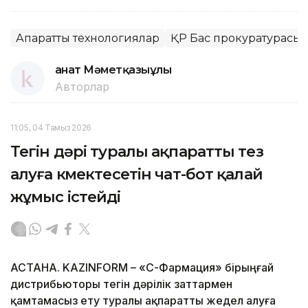
Ақпараттық технологиялар
ҚР Бас прокуратурасы
Қанат Мәметқазыұлы
Авторлар
11:05, 04 Тамыз 2026
Тегін дәрі туралы ақпаратты тез
алуға көмектесетін чат-бот қалай
жұмыс істейді
АСТАНА. KAZINFORM –
«СҚ-Фармация» бірыңғай
дистрибьюторы тегін дәрілік заттармен
қамтамасыз ету туралы ақпаратты жедел алуға