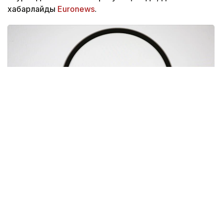
хабарлайды
Euronews
.
Фото: Анадолы
Реттеушінің мәліметінше, Google іздеу
нәтижелерінде Google Shopping, Google Hotels
және Google Flights сияқты өз сервистеріне
басымдық беріп, бәсекелес қызметтердің көрінуін