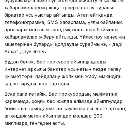
бұзушыларға айыппұл жөнінде ескертуге қатысты
хабарламалардың жаңа түрлерін енгізу туралы
бірқатар ұсыныстар айтылды. Атап айтқанда,
телефонограмма, SMS-хабарлама, ұялы байланыс
арналары мен электрондық пошталар бойынша
хабарламалар жіберу айтылды. Үйлестіру кеңесінің
мүшелерінен бұларды қолдауды сұраймын», - деді
Асхат Дауылбаев.
Бұдан бөлек, Бас прокурор айыппұлдарды
интернет арқылы банктер ұсынатын лезде төлеу
қызметтерін пайдалану жолымен жабу мүмкіндігін
қарастыруды алға тартады.
Еске сала кетейік, Бас прокурордың мәліметіне
қарағанда, соңғы бес жылда елімізде айыппұлдар
бойынша орындалмаған қаулылар екі есеге артқан,
ал өндірілмеген айыппұлдар мөлшері 200
миллиард теңгеден асты.