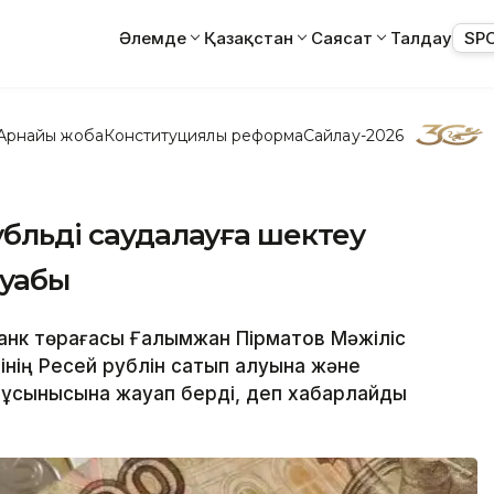
Әлемде
Қазақстан
Саясат
Талдау
SP
Арнайы жоба
Конституциялық реформа
Сайлау-2026
убльді саудалауға шектеу
ауабы
банк төрағасы Ғалымжан Пірматов Мәжіліс
нің Ресей рублін сатып алуына және
 ұсынысына жауап берді, деп хабарлайды