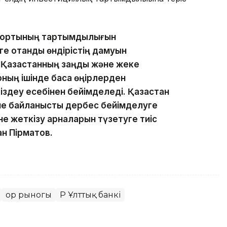
мпортының тартымдылығын
е отандық өндірістің дамуын
Қазақстанның заңды және жеке
ның ішінде басқа өңірлерден
здеу есебінен бейімделеді. Қазақстан
не байланысты дербес бейімделуге
е жеткізу арналарын түзетуге тиіс
н Пірматов.
Қор рыногы
ҚР Ұлттық банкі