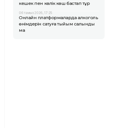
кешек пен көлік көш бастап тұр
06 тамыз 2026, 17:25
Онлайн платформаларда алкоголь
өнімдерін сатуға тыйым салынды
ма