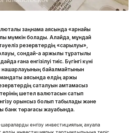
алюталық заңнама аясында «арнайы
ылы мүмкін болады. Алайда, мұндай
әуеліз резервтердің «сарқылуы»,
ауы, сондай-ақ қаржылық тұрақтылық
йда ғана енгізілуі тиіс. Бүгінгі күні
й нашарлауының байқалмайтынын
 мандаты аясында елдің қаржы
езервтердің сақталуын қамтамасыз
ктерінің шетел валютасын сатып
нгізу орынсыз болып табылады және
ық банк төрағасы жауабында.
с-шараларды енгізу инвестициялық ахуалға
йт елдің инвестициялық тартымдылығына теріс