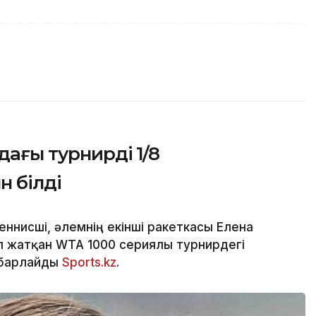
ағы турнирдің 1/8
 білді
ннисші, әлемнің екінші ракеткасы Елена
п жатқан WTA 1000 сериялы турнирдегі
абарлайды
Sports.kz
.