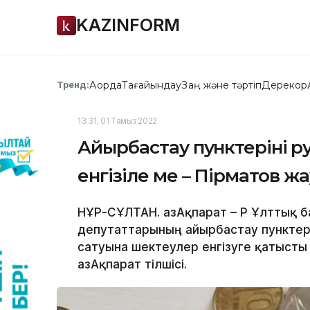
KAZINFORM
Ақорда
Тағайындау
Заң және тәртіп
Дерекқор
Тренд:
13:31, 01 Тамыз 2022
Айырбастау пунктерінің р
енгізіле ме – Пірматов ж
НҰР-СҰЛТАН. ҚазАқпарат – ҚР Ұлттық 
депутаттарының айырбастау пунктері
сатуына шектеулер енгізуге қатысты
ҚазАқпарат тілшісі.