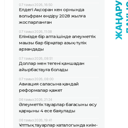
07 тамыз 2026, 16:50
Елдегі Ақсоран кен орнында
вольфрам өндіру 2028 жылға
жоспарланған
07 тамыз 2026, 11:08
Елімізде бір апта ішінде әлеуметтік
маңызы бар бірқатар азық-түлік
арзандады
07 тамыз 2026, 08:51
Доллар мен теңгені қаншадан
айырбастауға болады
07 тамыз 2026, 08:00
Авиация саласына қандай
реформалар қажет
06 тамыз 2026, 21:24
Әлеуметтік тауарлар бағасының өсу
қарқыны 4 есе баяулады
06 тамыз 2026, 19:41
Ұлттық тауарлар каталогында киім-