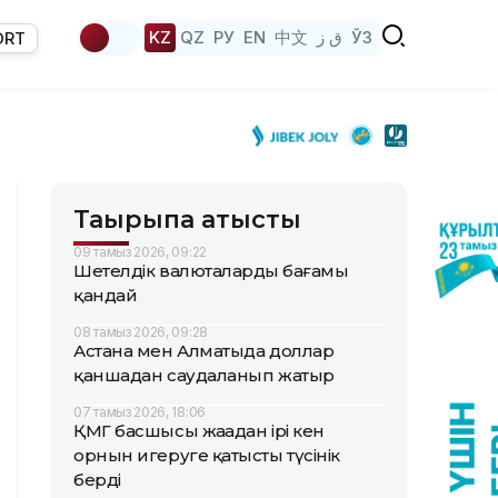
KZ
QZ
РУ
EN
中文
ق ز
ЎЗ
ORT
Тақырыпқа қатысты
09 тамыз 2026, 09:22
Шетелдік валюталардың бағамы
қандай
08 тамыз 2026, 09:28
Астана мен Алматыда доллар
қаншадан саудаланып жатыр
07 тамыз 2026, 18:06
ҚМГ басшысы жаңадан ірі кен
орнын игеруге қатысты түсінік
берді