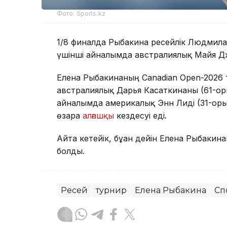
Фото: Sports.kz
1/8 финалда Рыбакина ресейлік Людмила
үшінші айналымда австралиялық Майя Джой
Елена Рыбакинаның Canadian Open-2026 т
австралиялық Дарья Касаткинаны (61-орын)
айналымда америкалық Энн Лиді (31-орын
өзара
алғашқы
кездесуі еді.
Айта кетейік, бұған дейін Елена Рыбакин
болды.
Ресей
турнир
Елена Рыбакина
Сп