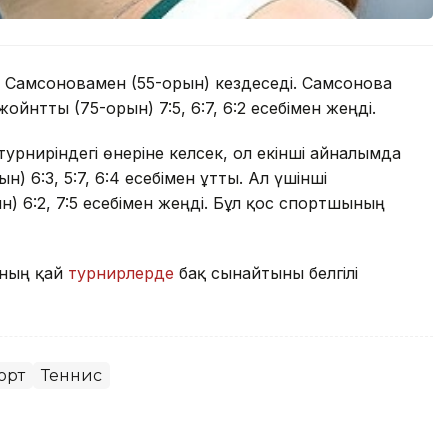
 Самсоновамен (55-орын) кездеседі. Самсонова
нтты (75-орын) 7:5, 6:7, 6:2 есебімен жеңді.
урниріндегі өнеріне келсек, ол екінші айналымда
 6:3, 5:7, 6:4 есебімен ұтты. Ал үшінші
) 6:2, 7:5 есебімен жеңді. Бұл қос спортшының
аның қай
турнирлерде
бақ сынайтыны белгілі
орт
Теннис