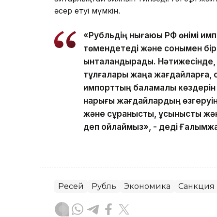
әсер етуі мүмкін.
«Рубльдің нығаюы РФ өнімі и
төмендетеді және сонымен бірг
ынталандырады. Нәтижесінде, 
тұлғалары жаңа жағдайларға, о
импорттың баламалы көздерін і
нарығы жағдайлардың өзгеруі
және сұранысты, ұсынысты жән
деп ойлаймыз», - деді Ғалымжа
Ресей
Рубль
Экономика
Санкция