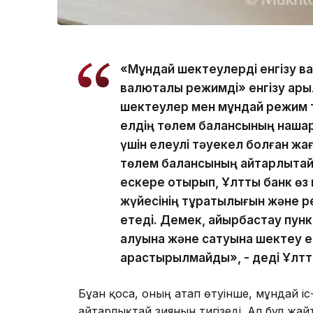
«Мұндай шектеулерді енгізу в
валюталық режимді» енгізу арқ
шектеулер мен мұндай режим т
елдің төлем балансының нашарл
үшін елеулі тәуекел болған жағда
төлем балансының айтарлықта
ескере отырып, Ұлттық банк өз
жүйесінің тұрақтылығын және р
етеді. Демек, айырбастау пун
алуына және сатуына шектеу е
қарастырылмайды», - деді Ұлтт
Бұған қоса, оның атап өтуінше, мұндай і
айтарлықтай зиянын тигізеді. Ал бұл жа