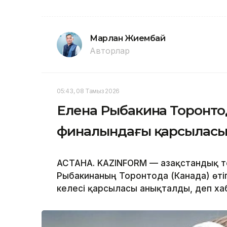
Марлан Жиембай
Авторлар
05:43, 08 Тамыз 2026
Елена Рыбакина Торонтод
финалындағы қарсыласын
АСТАНА. KAZINFORM — Қазақстандық те
Рыбакинаның Торонтода (Канада) өті
келесі қарсыласы анықталды, деп х