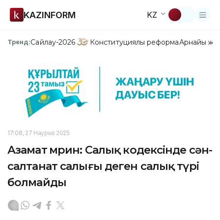
KAZINFORM
KZ
Сайлау-2026
Конституциялық реформа
Арнайы жо
Тренд:
17:08, 27 Наурыз 2025
Азамат Әмрин: Салық кодексінде сән-
салтанат салығы деген салық түрі
болмайды