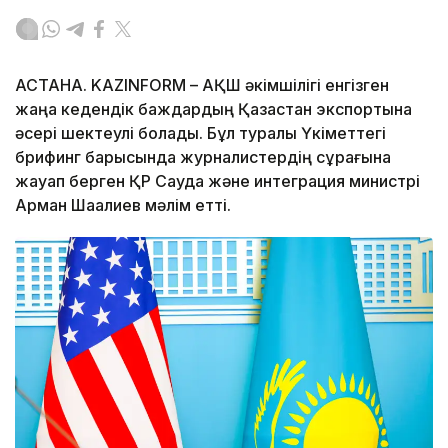
АСТАНА. KAZINFORM – АҚШ әкімшілігі енгізген
жаңа кедендік баждардың Қазақстан экспортына
әсері шектеулі болады. Бұл туралы Үкіметтегі
брифинг барысында журналистердің сұрағына
жауап берген ҚР Сауда және интеграция министрі
Арман Шаққалиев мәлім етті.