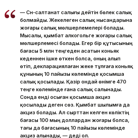
— Сән-салтанат салығы дейтін бөлек салық
болмайды. Жекелеген салық нысандарына
жоғары салық мөлшерлемелері болады.
Мысалы, қымбат алкогольге жоғары салық
мөлшерлемесі болады. Егер бір құтысының
бағасы 5 млн теңгеден асатын коньяк
кеденнен ішке өткен болса, оның алып
өтіп, декларациялаған жеке тұлғаға коньяқ
құнының 10 пайызы көлемінде қосымша
салық қосылады. Қазір ондай өнімге 470
теңге көлемінде ғана салық салынады.
Сонда енді осыған қосымша акциз
қосылады деген сөз. Қымбат шылымға да
акциз болады. Ал сырттан келген көліктің
бағасы 100 мың доллардан жоғары болса,
тағы да бағасының 10 пайызы көлемінде
акциз алынады, — деді ол.