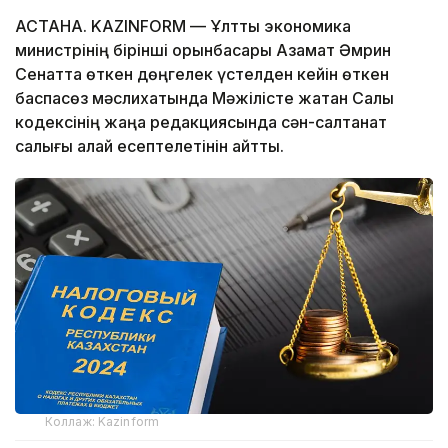
АСТАНА. KAZINFORM — Ұлттық экономика
министрінің бірінші орынбасары Азамат Әмрин
Сенатта өткен дөңгелек үстелден кейін өткен
баспасөз мәслихатында Мәжілісте жатқан Салық
кодексінің жаңа редакциясында сән-салтанат
салығы қалай есептелетінін айтты.
Коллаж: Kazinform