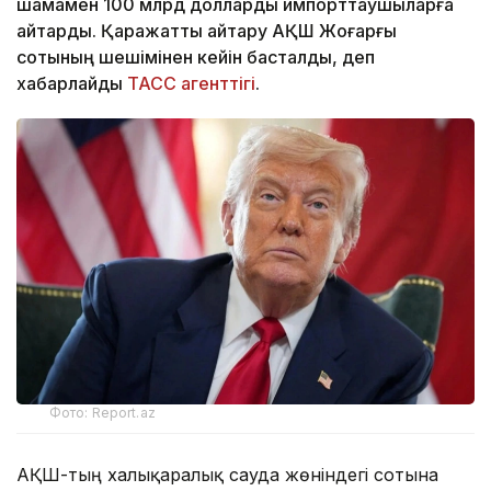
шамамен 100 млрд долларды импорттаушыларға
қайтарды. Қаражатты қайтару АҚШ Жоғарғы
сотының шешімінен кейін басталды, деп
хабарлайды
ТАСС агенттігі
.
Фото: Report.az
АҚШ-тың халықаралық сауда жөніндегі сотына