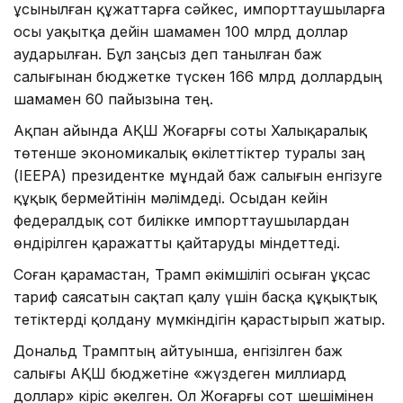
ұсынылған құжаттарға сәйкес, импорттаушыларға
осы уақытқа дейін шамамен 100 млрд доллар
аударылған. Бұл заңсыз деп танылған баж
салығынан бюджетке түскен 166 млрд доллардың
шамамен 60 пайызына тең.
Ақпан айында АҚШ Жоғарғы соты Халықаралық
төтенше экономикалық өкілеттіктер туралы заң
(IEEPA) президентке мұндай баж салығын енгізуге
құқық бермейтінін мәлімдеді. Осыдан кейін
федералдық сот билікке импорттаушылардан
өндірілген қаражатты қайтаруды міндеттеді.
Соған қарамастан, Трамп әкімшілігі осыған ұқсас
тариф саясатын сақтап қалу үшін басқа құқықтық
тетіктерді қолдану мүмкіндігін қарастырып жатыр.
Дональд Трамптың айтуынша, енгізілген баж
салығы АҚШ бюджетіне «жүздеген миллиард
доллар» кіріс әкелген. Ол Жоғарғы сот шешімінен