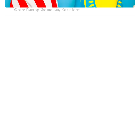
Фото: Виктор Федюнин/ Kazinform
Министрдің айтуынша, қазіргі уақытта АҚШ-тың
жаңа баждары Қазақстаннан экспортталатын
өнімдердің шамамен 5%-ына ғана қатысты. Ал
экспорттың басым бөлігі – 95%-ы бұл шектеулерге
кірмейді.
– Бүгінгі таңда біз ресми баспасөз
хабарламасында айтқанымыздай, баждар
әсер еткен экспорт көлемі жалпы өнімнің
шамамен 5%-ын құрайды. АҚШ әкімшілігі
енгізген баж мөлшері 12,5%. Физикалық
көлем бойынша нақты көрсеткіш тауар
позициясына байланысты өзгеріп отырады.
Дегенмен, жалпы алғанда, АҚШ-қа
бағытталатын өнімдердің 95%-ы бұл