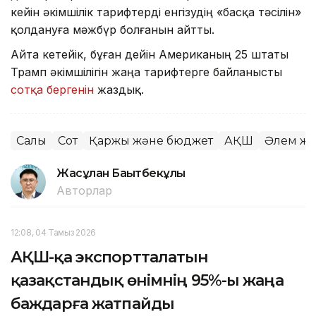
кейін әкімшілік тарифтерді енгізудің «басқа тәсілін»
қолдануға мәжбүр болғанын айтты.
Айта кетейік, бұған дейін Американың 25 штаты
Трамп әкімшілігін жаңа тарифтерге байланысты
сотқа бергенін
жаздық.
Салық
Сот
Қаржы және бюджет
АҚШ
Әлем жа
Жасұлан Бақытбекұлы
Авторлар
12:08, 04 Тамыз 2026
АҚШ-қа экспортталатын
қазақстандық өнімнің 95%-ы жаңа
баждарға жатпайды