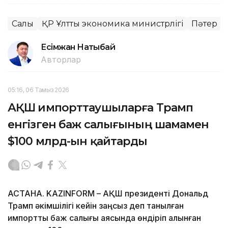
Салық
ҚР Ұлттық экономика министрлігі
Пәтер
Есімжан Нақтыбай
Авторлар
05:16, 06 Тамыз 2026
АҚШ импорттаушыларға Трамп
енгізген баж салығының шамамен
$100 млрд-ын қайтарды
АСТАНА. KAZINFORM – АҚШ президенті Дональд
Трамп әкімшілігі кейін заңсыз деп танылған
импорттық баж салығы аясында өндіріп алынған