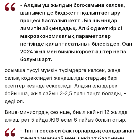
- Алдағы үш жылдың болжамына келсек,
шынымен де бюджетті қалыптастыру
процесі басталып кетті. Біз шығындар
лимитін айқындадық. Ал бюджет кірісі
макроэкономикалық параметрлер
негізінде қалыптасатынын білесіздер. Оған
2024 жыл мен биылғы көрсеткіштер негіз
болуы шарт.
Қосымша түсуі мүмкін түсімдерге келсек, жаңа
салық кодексіндегі жаңашылдықтардың бәрі
есептер кезінде ескеріледі. Алдын ала дерек
бойынша, жыл сайын 3-3,5 трлн теңге болады, -
деді ол.
Вице-министрдің сөзінше, биыл кейінгі 12 жылда
алғаш рет 5 айда ЖІӨ өсімі 6 пайыз болып отыр.
- Тіпті геосаяси факторлардың салдарынан
туындаған мұнай мен шикізат бағасының