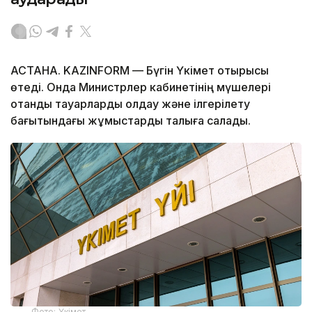
АСТАНА. KAZINFORM — Бүгін Үкімет отырысы
өтеді. Онда Министрлер кабинетінің мүшелері
отандық тауарларды қолдау және ілгерілету
бағытындағы жұмыстарды талқыға салады.
Фото: Үкімет