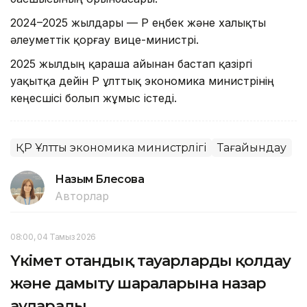
2024–2025 жылдары — ҚР еңбек және халықты
әлеуметтік қорғау вице-министрі.
2025 жылдың қараша айынан бастап қазіргі
уақытқа дейін ҚР ұлттық экономика министрінің
кеңесшісі болып жұмыс істеді.
ҚР Ұлттық экономика министрлігі
Тағайындау
Назым Бөлесова
Авторлар
08:00, 04 Тамыз 2026
Үкімет отандық тауарларды қолдау
және дамыту шараларына назар
аударады