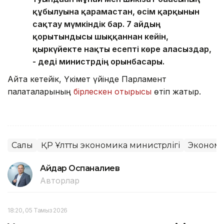
құбылуына қарамастан, өсім қарқынын
сақтау мүмкіндік бар. 7 айдың
қорытындысы шыққаннан кейін,
қыркүйекте нақты есепті көре аласыздар,
- деді министрдің орынбасары.
Айта кетейік, Үкімет үйінде Парламент
палаталарының
бірлескен отырысы
өтіп жатыр.
Салық
ҚР Ұлттық экономика министрлігі
Эконом
Айдар Оспаналиев
Авторлар
18:20, 05 Тамыз 2026