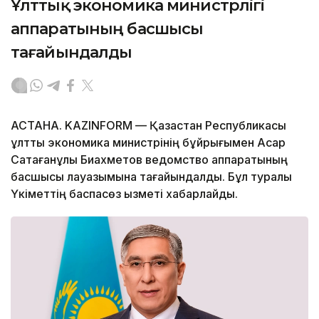
Ұлттық экономика министрлігі
аппаратының басшысы
тағайындалды
АСТАНА. KAZINFORM — Қазақстан Республикасы
ұлттық экономика министрінің бұйрығымен Асқар
Сақтағанұлы Биахметов ведомство аппаратының
басшысы лауазымына тағайындалды. Бұл туралы
Үкіметтің баспасөз қызметі хабарлайды.