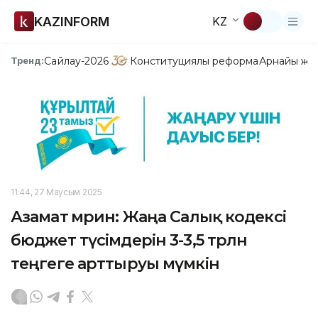
KAZINFORM
KZ
Сайлау-2026
Конституциялық реформа
Арнайы жо
Тренд:
11:44, 27 Маусым 2025
Азамат Әмрин: Жаңа Салық кодексі
бюджет түсімдерін 3-3,5 трлн
теңгеге арттыруы мүмкін