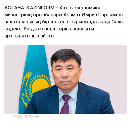
АСТАНА. KAZINFORM – Ұлттық экономика
министрінің орынбасары Азамат Әмрин Парламент
палаталарының бірлескен отырысында жаңа Салық
кодексі бюджеті кірістерін қаншалықты
арттыратынын айтты.
Фото: ҚР Үкіметі