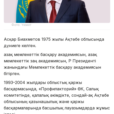
Фото: Үкімет
Асқар Биахметов 1975 жылы Ақтөбе облысында
дүниеге келген.
Қазақ мемлекеттік басқару академиясын, Қазақ
мемлекеттік заң академиясын, ҚР Президенті
жанындағы Мемлекеттік басқару академиясын
бітірген.
1993–2004 жылдары облыстық қаржы
басқармасында, «Профилакторий» ӨК, Салық
комитетінде, қалалық әкімдікте, сондай-ақ Ақтөбе
облысының қазынашылық және қаржы
басқармаларында басшылық лауазымдарда жұмыс