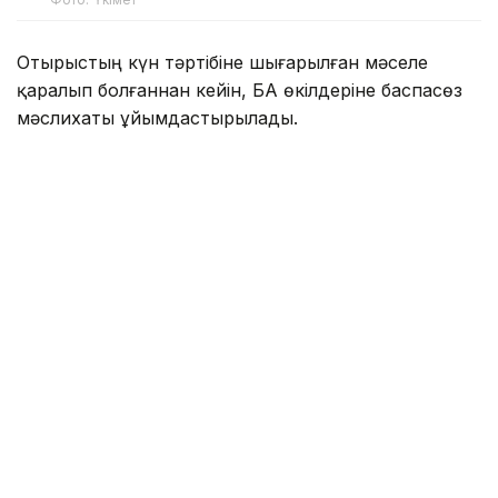
Отырыстың күн тәртібіне шығарылған мәселе
қаралып болғаннан кейін, БАҚ өкілдеріне баспасөз
мәслихаты ұйымдастырылады.
Онда ҚР Сауда және интеграция министрі Арман
Шаққалиев пен ҚР Ауыл шаруашылығы вице-
министрі Азат Сұлтанов тілшілер сұрағына жауап
береді.
Айта кетейік, бұған дейін Ұлттық тауарлар
каталогында 29 млн тауар тіркелгенін
жазғанбыз
.
1 шілдеден бастап Қазақстанда Ұлттық тауарлар
каталогын (ҰТК) енгізудің өтпелі кезеңі толық
аяқталды.
Ұлттық тауарлар каталогы — Қазақстанда
өндірілетін және импортталатын тауарлар туралы
мәліметтерді қамтитын бірыңғай мемлекеттік