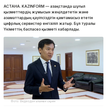
АСТАНА. KAZINFORM — Қазақстанда шұғыл
қызметтердің жұмысын жеңілдететін және
азаматтардың қауіпсіздігін қамтамасыз ететін
цифрлық сервистер енгізіліп жатыр. Бұл туралы
Үкіметтің баспасөз қызметі хабарлады.
Фото: Видеодан алынған скрин