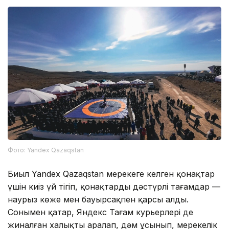
Фото: Yandex Qazaqstan
Биыл Yandex Qazaqstan мерекеге келген қонақтар
үшін киіз үй тігіп, қонақтарды дәстүрлі тағамдар —
наурыз көже мен бауырсақпен қарсы алды.
Сонымен қатар, Яндекс Тағам курьерлері де
жиналған халықты аралап, дәм ұсынып, мерекелік