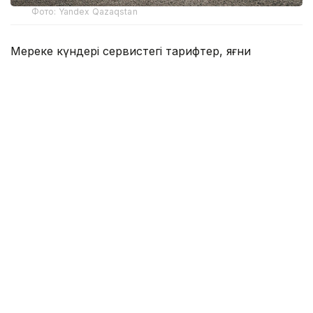
Фото: Yandex Qazaqstan
Мереке күндері сервистегі тарифтер, яғни
отырғызу құны, 1 шақырым мен 1 минут бағасы
өзгермейді. Алайда сұраныстың артуына
байланысты сапар құны өсуі мүмкін. Егер
тапсырыс берушілер саны желідегі бос
жүргізушілер санынан көп болса, сапар бағасы
уақытша қымбаттайды.
Жаңа жыл алдындағы күндер әдетте қарбалас
өтеді: көпшілік сыйлық алып, соңғы шаруаларын
аяқтауға тырысады. Қазақстандағы 2024 жылғы
сервисті пайдалану туралы деректерге сүйене
отырып, Яндекс Go алдағы күндері сапарға қай
уақытта ыңғайлырақ әрі тиімді тапсырыс беруге
болатынын болжады.
31 желтоқсан және Жаңа жыл түні