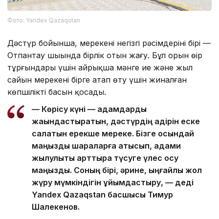
Фото: Yandex Qazaqstan
Дәстүр бойынша, мерекенің негізгі рәсімдерінің бірі —
Отпантау шыңында бірлік отын жағу. Бұл орын өңір
тұрғындары үшін айрықша мәнге ие және жыл
сайын мерекені бірге атап өту үшін жиналған
көпшіліктің басын қосады.
— Көрісу күні — адамдарды
жақындастыратын, дәстүрдің қадірін еске
салатын ерекше мереке. Бізге осындай
маңызды шараларға қатысып, адами
жылулықты арттыра түсуге үлес қосу
маңызды. Соның бірі, әрине, ыңғайлы жол
жүру мүмкіндігін ұйымдастыру, — деді
Yandex Qazaqstan басшысы Тимур
Шалекенов.