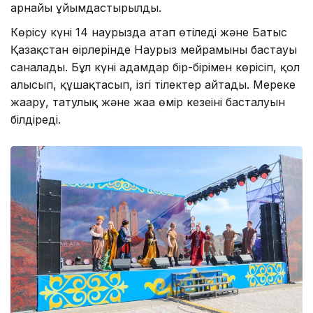
арнайы ұйымдастырылды.
Көрісу күні 14 наурызда атап өтіледі және Батыс
Қазақстан өңірлерінде Наурыз мейрамының бастауы
саналады. Бұл күні адамдар бір-бірімен көрісіп, қол
алысып, құшақтасып, ізгі тілектер айтады. Мереке
жаңару, татулық және жаңа өмір кезеңінің басталуын
білдіреді.