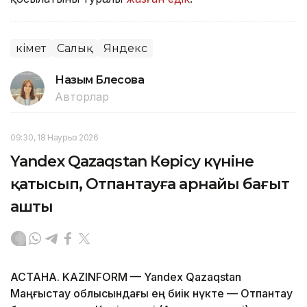
Үкімет
Салық
Яндекс
Назым Бөлесова
Авторлар
09:30, 18 Наурыз 2026
Yandex Qazaqstan Көрісу күніне
қатысып, Отпантауға арнайы бағыт
ашты
АСТАНА. KAZINFORM — Yandex Qazaqstan
Маңғыстау облысындағы ең биік нүкте — Отпантау