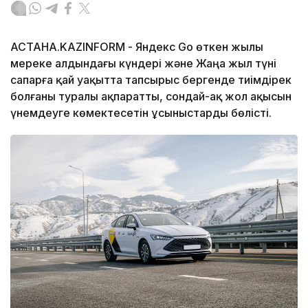
АСТАНА.KAZINFORM - Яндекс Go өткен жылы
мереке алдындағы күндері және Жаңа жыл түні
сапарға қай уақытта тапсырыс бергенде тиімдірек
болғаны туралы ақпаратты, сондай-ақ жол ақысын
үнемдеуге көмектесетін ұсыныстарды бөлісті.