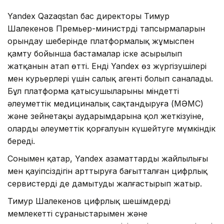
Yandex Qazaqstan бас директоры Тимур
Шалекенов Премьер-министрдің тапсырмаларын
орындау шеңберінде платформалық жұмыспен
қамту бойынша бастамалар іске асырылып
жатқанын атап өтті. Енді Yandex өз жүргізушілері
мен курьерлері үшін салық агенті болып саналады.
Бұл платформа қатысушыларының міндетті
әлеуметтік медициналық сақтандыруға (МӘМС)
және зейнетақы аударымдарына қол жеткізуіне,
олардың әлеуметтік қорғалуын күшейтуге мүмкіндік
береді.
Сонымен қатар, Yandex азаматтардың жайлылығы
мен қауіпсіздігін арттыруға бағытталған цифрлық
сервистерді де дамытуды жалғастырып жатыр.
Тимур Шалекенов цифрлық шешімдерді
мемлекеттің сұраныстарымен және