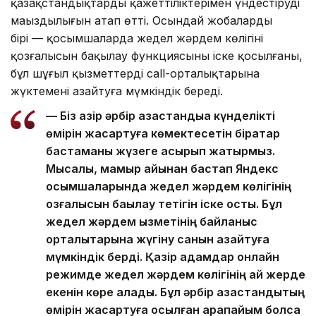
қазақстандықтардың қажеттіліктерімен үндестірудің
маңыздылығын атап өтті. Осындай жобалардың
бірі — қосымшаларда жедел жәрдем көлігінің
қозғалысын бақылау функциясының іске қосылғаны,
бұл шұғыл қызметтердің call-орталықтарына
жүктемені азайтуға мүмкіндік береді.
— Біз қазір әрбір қазақстандыққа күнделікті
өмірін жақсартуға көмектесетін бірқатар
бастаманы жүзеге асырып жатырмыз.
Мысалы, мамыр айынан бастап Яндекс
қосымшаларында жедел жәрдем көлігінің
қозғалысын бақылау тетігін іске қостық. Бұл
жедел жәрдем қызметінің байланыс
орталықтарына жүгіну санын азайтуға
мүмкіндік берді. Қазір адамдар онлайн
режимде жедел жәрдем көлігінің қай жерде
екенін көре алады. Бұл әрбір қазақстандықтың
өмірін жақсартуға қосылған қарапайым болса