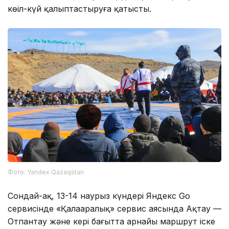
көңіл-күй қалыптастыруға қатысты.
Фото: Yandex Qazaqstan
Сондай-ақ, 13-14 наурыз күндері Яндекс Go
сервисінде «Қалааралық» сервис аясында Ақтау —
Отпантау және кері бағытта арнайы маршрут іске