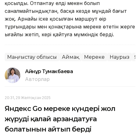
қосылды. Отпантау елді мекен болып
саналмайтындықтан, басқа кезде мұндай бағыт
жоқ. Арнайы іске қосылған маршрут өңір
тұрғындары мен қонақтарына мереке өтетін жерге
ыңғайлы жетіп, кері қайтуға мүмкіндік берді.
Маңғыстау облысы
Аймақ
Мереке
Наурыз
Я
Айнұр Тумакбаева
Авторлар
20:31, 29 Желтоқсан 2025
Яндекс Go мереке күндері жол
жүруді қалай арзандатуға
болатынын айтып берді