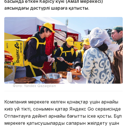
басында өткен Көрісу күні (Амал мерекесі)
аясындағы дәстүрлі шараға қатысты.
Фото: Yandex Qazaqstan
Компания мерекеге келген қонақтар үшін арнайы
киіз үй тікті, сонымен қатар Яндекс Go сервисінде
Отпантауға дейінгі арнайы бағытты іске қосты. Бұл
мерекеге қатысушылардың сапарын жеңілдету үшін