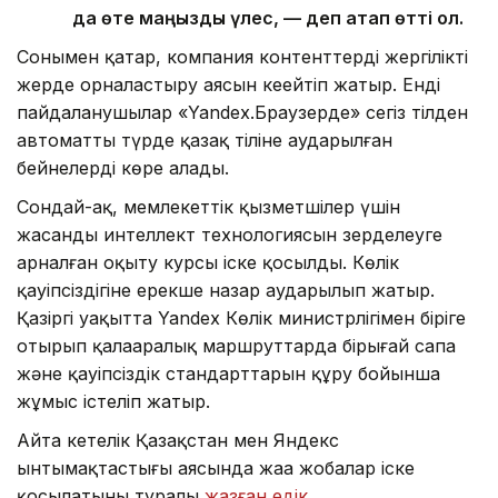
да өте маңызды үлес, — деп атап өтті ол.
Сонымен қатар, компания контенттерді жергілікті
жерде орналастыру аясын кеңейтіп жатыр. Енді
пайдаланушылар «Yandex.Браузерде» сегіз тілден
автоматты түрде қазақ тіліне аударылған
бейнелерді көре алады.
Сондай-ақ, мемлекеттік қызметшілер үшін
жасанды интеллект технологиясын зерделеуге
арналған оқыту курсы іске қосылды. Көлік
қауіпсіздігіне ерекше назар аударылып жатыр.
Қазіргі уақытта Yandex Көлік министрлігімен біріге
отырып қалааралық маршруттарда бірыңғай сапа
және қауіпсіздік стандарттарын құру бойынша
жұмыс істеліп жатыр.
Айта кетелік Қазақстан мен Яндекс
ынтымақтастығы аясында жаңа жобалар іске
қосылатыны туралы
жазған едік
.