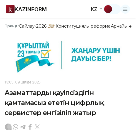
KAZINFORM
KZ
Сайлау-2026
Конституциялық реформа
Арнайы жо
Тренд:
13:05, 09 Шілде 2025
Азаматтардың қауіпсіздігін
қамтамасыз ететін цифрлық
сервистер енгізіліп жатыр