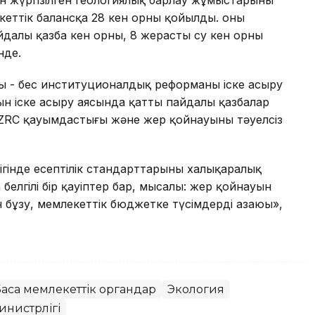
 жүргізілген геологиялық барлау жұмыстарының
еттік балансқа 28 кен орны қойылды. оның
айдалы қазба кен орны, 8 жерасты су кен орны
нде.
ы - бес институционалдық реформаны іске асыру
ын іске асыру аясында қатты пайдалы қазбалар
KAZRC қауымдастығы және жер қойнауының тәуелсіз
гінде есептілік стандарттарының халықаралық
елгілі бір қауіптер бар, мысалы: жер қойнауын
н бұзу, мемлекеттік бюджетке түсімдердің азаюы»,
асқа мемлекеттік органдар
Экология
инистрлігі