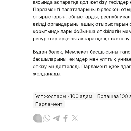
аясында ақпаратқа қол жеткізу тәсілдері
Парламенті палаталарының бірлескен оты
отырыстарын, облыстардың, республикалық
өкілді органдарының ашық отырыстарын 
қорытындылары бойынша өткізілетін мем
ресурстар арқылы ақпаратқа қолжеткізу
Бұдан бөлек, Мемлекет басшысының тапс
басшыларының, әкімдер мен ұлттық униве
өткізу міндеттеледі. Парламент қабылда
жолданады.
Ұлт жоспары - 100 қадам
Болашаққа 100 
Парламент