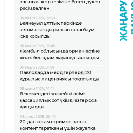
алынған жер теліміне бөтен дүкен
рәсімделген
05 тамыз 2026, 02:59
Баянауыл ұлттық паркінде
автоматтандырылған шлагбаум
іске қосылды
05 тамыз 2026, 02:45
Жамбыл облысында орман өртіне
кінәлі бес адам жауапқа тартылды
05 тамыз 2026, 01:59
Павлодарда мердігерлердің 20
құрылыс лицензиясы тоқтатылды
05 тамыз 2026, 01:41
Өскемендегі хоккейші өлімі:
кассациялық сот үкімді өзгеріссіз
қалдырды
04 тамыз 2026, 09:09
20-дан астам стример заңсыз
контент таратқаны үшін жауапқа