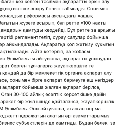
ынбаған кез келген тәсілмен ақпаратты еркін алу
құқықғын іске асыру болып табылады. Сонымен
уционалдық реформасы аясындағы «ашық
бағытын жүзеге асырып, бұл ретте «100 нақты
амдарын қамтуды көздейді. Бұл ретте заң арқылы
әртібі регламенттеліп, сұрау салулар бойынша
дер айқындалады. Ақпаратқа қол жеткізу құқығын
ақтыланады. Айта кетерлігі, заң жобасы
лен Әшімбаевтың айтуынша, ақпаратты ұсынудан
арат берген тұлғаларға жауапкершілік те
а қандай да бір мемлекеттік органға ақпарат алу
месе, сонымен бірге ақпарат бермеуге еш негіздер
н ақпарат бойынша жалған ақпарат берілсе,
Оған 30-100 айлық есептік көрсеткішке дейін
рекет бір жыл ішінде қайталанса, жауапкершілік
 М.Әшімбаев. Оның айтуынша, аталған норма
юджеттің қаражатын алатын әрі азаматтарымыз
изнес субъектілерін де қамтиды. Бұдан бөлек, заң