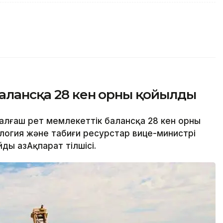
алансқа 28 кен орны қойылды
алғаш рет мемлекеттік балансқа 28 кен орны
ология және табиғи ресурстар вице-министрі
ы ҚазАқпарат тілшісі.