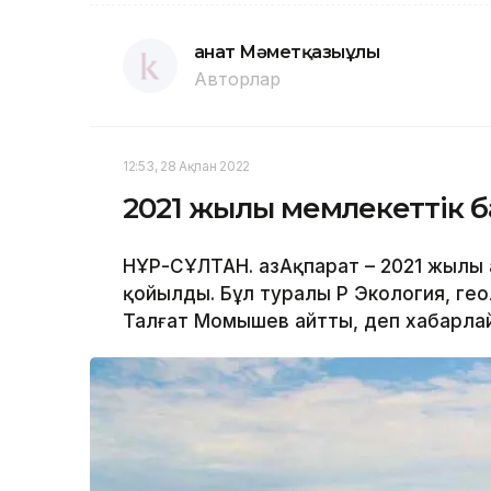
Қанат Мәметқазыұлы
Авторлар
12:53, 28 Ақпан 2022
2021 жылы мемлекеттік б
НҰР-СҰЛТАН. ҚазАқпарат – 2021 жылы 
қойылды. Бұл туралы ҚР Экология, ге
Талғат Момышев айтты, деп хабарлайд