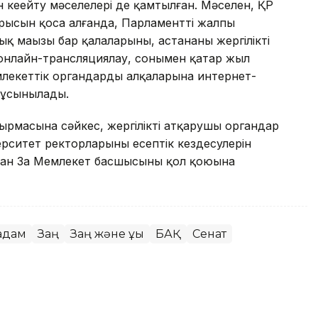
н кеңейту мәселелері де қамтылған. Мәселен, ҚР
рысын қоса алғанда, Парламенттің жалпы
 маңызы бар қалаларының, астананың жергілікті
онлайн-трансляциялау, сонымен қатар жыл
лекеттік органдардың алқаларына интернет-
 ұсынылады.
ырмасына сәйкес, жергілікті атқарушы органдар
рситет ректорларының есептік кездесулерін
ған Заң Мемлекет басшысының қол қоюына
қадам
Заң
Заң және құқық
БАҚ
Сенат