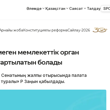
Әлемде
Қазақстан
Саясат
Талдау
SP
Арнайы жоба
Конституциялық реформа
Сайлау-2026
меген мемлекеттік орган
тартылатын болады
нт Сенатының жалпы отырысында палата
 туралы» ҚР Заңын қабылдады.