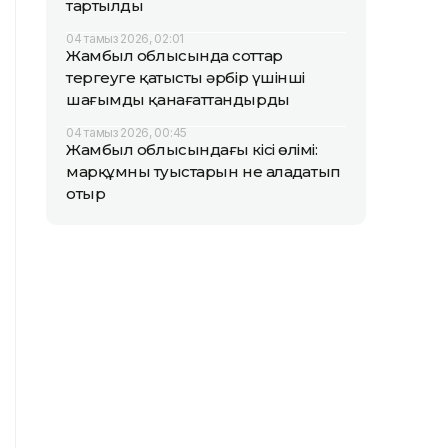
тартылды
04 тамыз 2026, 02:01
Жамбыл облысында соттар
тергеуге қатысты әрбір үшінші
шағымды қанағаттандырды
04 тамыз 2026, 00:45
Жамбыл облысындағы кісі өлімі:
марқұмның туыстарын не алаңдатып
отыр