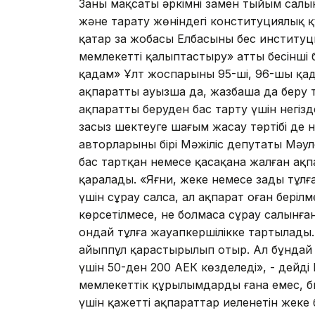
Заңның мақсаты әркімнің заңмен тыйым сал
және тарату жөніндегі конституциялық 
қатар заң жобасы Елбасының бес инстит
мемлекетті қалыптастыру» атты бесінші 
қадам» Ұлт жоспарының 95-ші, 96-шы қад
ақпаратты ауызша да, жазбаша да беру т
ақпаратты беруден бас тарту үшін негіз
заңсыз шектеуге шағым жасау тәртібі де н
авторларының бірі Мәжіліс депутаты Мәу
бас тартқан немесе қасақана жалған ақп
қаралады. «Яғни, жеке немесе заңды тұлғ
үшін сұрау салса, ал ақпарат оған беріл
көрсетілмесе, не болмаса сұрау салынға
ондай тұлға жауапкершілікке тартылады. 
айыппұл қарастырылып отыр. Ал бұндай ә
үшін 50-ден 200 АЕК көзделеді», - дейді
мемлекеттік құрылымдарды ғана емес, б
үшін қажетті ақпараттар иеленетін жеке б