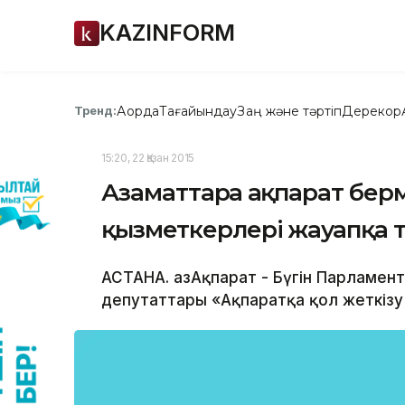
KAZINFORM
Ақорда
Тағайындау
Заң және тәртіп
Дерекқор
Тренд:
15:20, 22 Қазан 2015
Азаматтарға ақпарат бер
қызметкерлері жауапқа 
АСТАНА. ҚазАқпарат - Бүгін Парламе
депутаттары «Ақпаратқа қол жеткізу