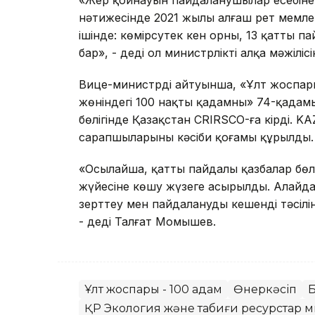
«Жер қойнауын пайдаланушылар есебінен
нәтижесінде 2021 жылы алғаш рет мемлек
ішінде: көмірсутек кен орны, 13 қатты п
бар», - деді ол министрліктің алқа мәжілісі
Вице-министрдің айтуынша, «Ұлт жоспар
жөніндегі 100 нақты қадамның» 74-қадам
бөлігінде Қазақстан CRIRSCO-ға кірді. 
сарапшыларының кәсіби қоғамы құрылды.
«Осылайша, қатты пайдалы қазбалар бөлі
жүйесіне көшу жүзеге асырылды. Алайда б
зерттеу мен пайдаланудың кешенді тәсілі
- деді Талғат Момышев.
Ұлт жоспары - 100 қадам
Өнеркәсіп
Б
ҚР Экология және табиғи ресурстар м