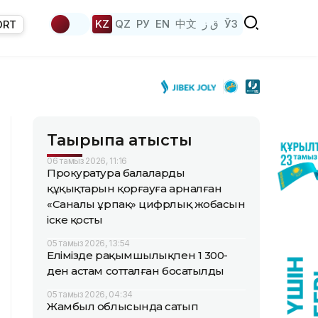
KZ
QZ
РУ
EN
中文
ق ز
ЎЗ
ORT
Тақырыпқа қатысты
06 тамыз 2026, 11:16
Прокуратура балалардың
құқықтарын қорғауға арналған
«Саналы ұрпақ» цифрлық жобасын
іске қосты
05 тамыз 2026, 13:54
Елімізде рақымшылықпен 1 300-
ден астам сотталған босатылды
05 тамыз 2026, 04:34
Жамбыл облысында сатып