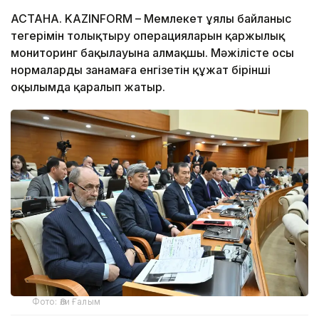
АСТАНА. KAZINFORM – Мемлекет ұялы байланыс
теңгерімін толықтыру операцияларын қаржылық
мониторинг бақылауына алмақшы. Мәжілісте осы
нормаларды заңнамаға енгізетін құжат бірінші
оқылымда қаралып жатыр.
Фото: Әли Ғалым