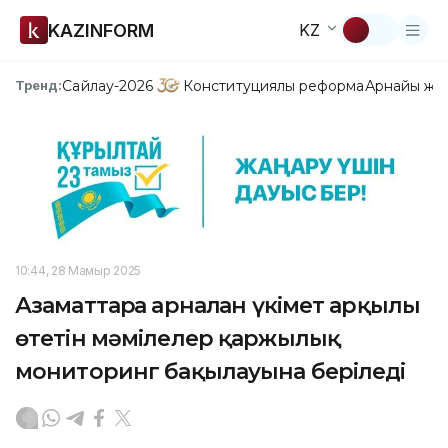
KAZINFORM
KZ
Сайлау-2026
Конституциялық реформа
Арнайы жо
Тренд:
10:44, 28 Мамыр 2025
Азаматтарға арналған үкімет арқылы
өтетін мәмілелер қаржылық
мониторинг бақылауына беріледі