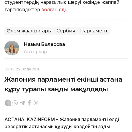
студенттердің наразылық шеруі кезінде жаппай
тәртіпсіздіктер
болған еді
.
Әлем жаңалықтары
Сербия
Парламент
Назым Бөлесова
Авторлар
06:33, 25 Шілде 2026
Жапония парламенті екінші астана
құру туралы заңды мақұлдады
АСТАНА. KAZINFORM – Жапония парламенті елдің
резервтік астанасын құруды көздейтін заңды