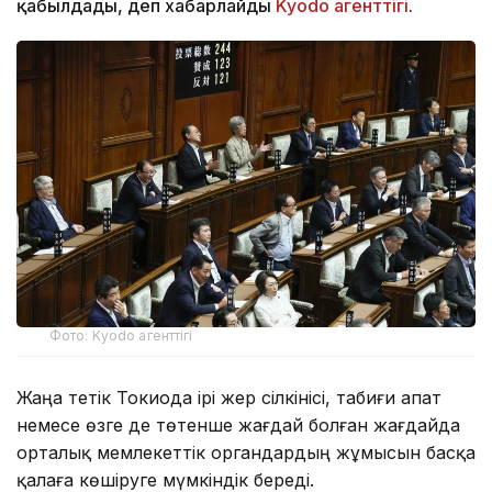
қабылдады, деп хабарлайды
Kyodo агенттігі
.
Фото: Kyodo агенттігі
Жаңа тетік Токиода ірі жер сілкінісі, табиғи апат
немесе өзге де төтенше жағдай болған жағдайда
орталық мемлекеттік органдардың жұмысын басқа
қалаға көшіруге мүмкіндік береді.