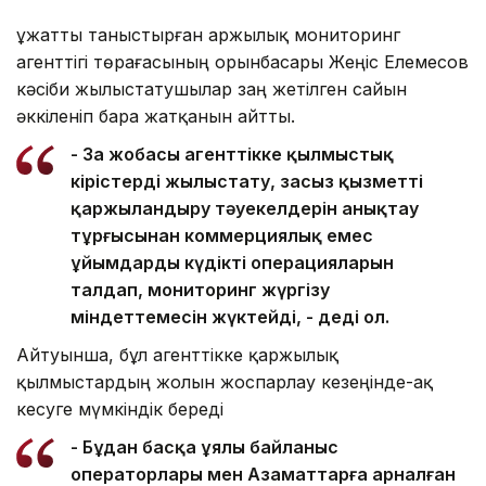
Құжатты таныстырған Қаржылық мониторинг
агенттігі төрағасының орынбасары Жеңіс Елемесов
кәсіби жылыстатушылар заң жетілген сайын
әккіленіп бара жатқанын айтты.
- Заң жобасы агенттікке қылмыстық
кірістерді жылыстату, заңсыз қызметті
қаржыландыру тәуекелдерін анықтау
тұрғысынан коммерциялық емес
ұйымдардың күдікті операцияларын
талдап, мониторинг жүргізу
міндеттемесін жүктейді, - деді ол.
Айтуынша, бұл агенттікке қаржылық
қылмыстардың жолын жоспарлау кезеңінде-ақ
кесуге мүмкіндік береді
- Бұдан басқа ұялы байланыс
операторлары мен Азаматтарға арналған