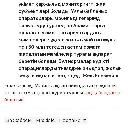
үкімет қаржылық мониторингтің жаңа
субъектілері болады. Ұялы байланыс
операторлары мобильді теңгерімді
толықтыру туралы, ал Азаматтарға
арналған үкімет нотариустардағы
мәмілелерге ұқсас жылжымайтын мүлік
пен 50 млн теңгеден астам сомаға
жасалатын мәмілелер туралы ақпарат
беретін болады. Бұл нормалар күдікті
операцияларды тиімдірек анықтап, жолын
кесуге ықпал етеді, - деді Жеңіс Елемесов.
Еске салсақ, Мәжіліс ақпан айында ғана ақшаны
жылыстатуға қарсы күрес туралы
заң қабылдаған
болатын
.
Заң жобасы
Мәжіліс
Парламент