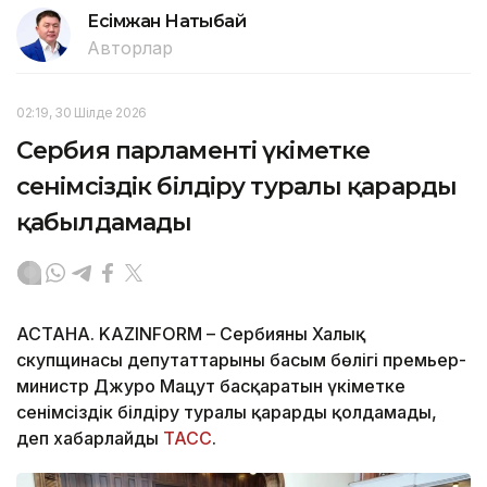
Есімжан Нақтыбай
Авторлар
02:19, 30 Шілде 2026
Сербия парламенті үкіметке
сенімсіздік білдіру туралы қарарды
қабылдамады
АСТАНА. KAZINFORM – Сербияның Халық
скупщинасы депутаттарының басым бөлігі премьер-
министр Джуро Мацут басқаратын үкіметке
сенімсіздік білдіру туралы қарарды қолдамады,
деп хабарлайды
ТАСС
.