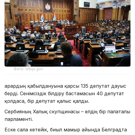
Фото: srbija.gov
Қарардың қабылдануына қарсы 135 депутат дауыс
берді. Сенімсіздік білдіру бастамасын 40 депутат
қолдаса, бір депутат қалыс қалды.
Сербияның Халық скупщинасы – елдің бір палаталы
парламенті.
Еске сала кетейік, биыл мамыр айында Белградта