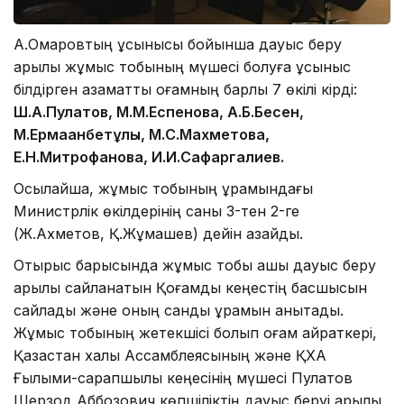
А.Омаровтың ұсынысы бойынша дауыс беру
арқылы жұмыс тобының мүшесі болуға ұсыныс
білдірген азаматтық қоғамның барлық 7 өкілі кірді:
Ш.А.Пулатов, М.М.Еспенова, А.Б.Бесен,
М.Ермағанбетұлы, М.С.Махметова,
Е.Н.Митрофанова, И.И.Сафаргалиев.
Осылайша, жұмыс тобының құрамындағы
Министрлік өкілдерінің саны 3-тен 2-ге
(Ж.Ахметов, Қ.Жұмашев) дейін азайды.
Отырыс барысында жұмыс тобы ашық дауыс беру
арқылы сайланатын Қоғамдық кеңестің басшысын
сайлады және оның сандық құрамын анықтады.
Жұмыс тобының жетекшісі болып қоғам қайраткері,
Қазақстан халқы Ассамблеясының және ҚХА
Ғылыми-сарапшылық кеңесінің мүшесі Пулатов
Шерзод Аббозович көпшіліктің дауыс беруі арқылы