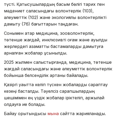
түсті. Қатысушылардың басым бөлігі тарих пен
мәдениет саласындағы волонтерлік (103),
әлеуметтік (102) және экологиялық волонтерлікті
дамыту (76) бағыттарын таңдаған.
Сонымен қатар медицина, зооволонтерлік,
төтенше жағдай, инклюзивті қоғам және ауылдық
жерлердегі азаматтық бастамаларды дамытуға
арналған жобалар ұсынылды.
2025 жылмен салыстырғанда, медицина, төтенше
жағдай саласындағы және әлеуметтік волонтерлік
бойынша белсенділік артқаны байқалады.
Қазіргі уақытта келіп түскен жобаларды сараптау
кезеңі басталды. Тәуелсіз сарапшылардың
шешімімен ең үздік жобалар іріктеліп, қаржылай
қолдауға ие болады.
Байқау қорытындысы
мына
сайтта жарияланады.