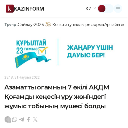
KAZINFORM
KZ
Сайлау-2026
Конституциялық реформа
Арнайы жо
Тренд:
23:18, 31 Наурыз 2022
Азаматтық қоғамның 7 өкілі АҚДМ
Қоғамдық кеңесін құру жөніндегі
жұмыс тобының мүшесі болды