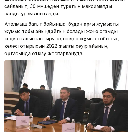
сайланып; 30 мүшеден тұратын максималды
сандық құрам анықталды.
Аталмыш бағыт бойынша, бұдан арғы жұмысты
жұмыс тобы айқындайтын болады және қоғамдық
кеңесті қалыптастыру жөніндегі жұмыс тобының
келесі отырысын 2022 жылғы сәуір айының
ортасында өткізу жоспарлануда.