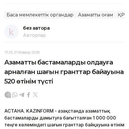
Басқа мемлекеттік органдар
Азаматтық қоғам
ҚР А
без автора
Авторлар
17:25, 01 Мамыр 2026
Азаматтық бастамаларды қолдауға
арналған шағын гранттар байқауына
520 өтінім түсті
АСТАНА. KAZINFORM - Қазақстанда азаматтық
бастамаларды дамытуға бағытталған 1 000 000
теңге көлеміндегі шағын гранттар байқауына өтінім