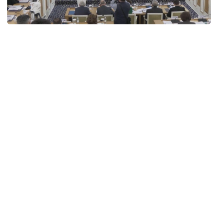
Фото: Видеодан кадр
- Көпшілік тарапынан сөз бостандығына
қатысты мәселеге айрықша мән беріліп
отыр. Азаматтар Конституциядағы
тұжырымдардың айқын әрі екіұшты
түсіндіруге жол бермейтіндей болуын
күтеді. Жаңа Конституция жобасы дамыған
мемлекеттердің тәжірибесіне сүйене
отырып, сөз бостандығына кепілдік береді.
Ұсынылып отырған нормалар сөз
бостандығын шектеуге емес, әр адамның
ар-намысы мен қадір-қасиетін, жеке
өміріне қол сұқпауын қорғауға бағытталған.
Бұл халықаралық құқық талаптарға толық