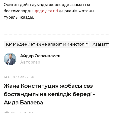
Осыған дейін ауылдық жерлерде азаматтық
бастамаларды
қолдау тетігі
әзірленіп жатқаны
туралы жаздық.
ҚР Мәдениет және ақпарат министрлігі
Азаматтық
Айдар Оспаналиев
Авторлар
14:48, 07 Ақпан 2026
Жаңа Конституция жобасы сөз
бостандығына кепілдік береді -
Аида Балаева