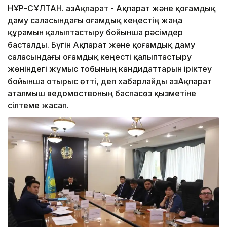
НҰР-СҰЛТАН. ҚазАқпарат - Ақпарат және қоғамдық
даму саласындағы Қоғамдық кеңестің жаңа
құрамын қалыптастыру бойынша рәсімдер
басталды. Бүгін Ақпарат және қоғамдық даму
саласындағы Қоғамдық кеңесті қалыптастыру
жөніндегі жұмыс тобының кандидаттарын іріктеу
бойынша отырыс өтті, деп хабарлайды ҚазАқпарат
аталмыш ведомоствоның баспасөз қызметіне
сілтеме жасап.