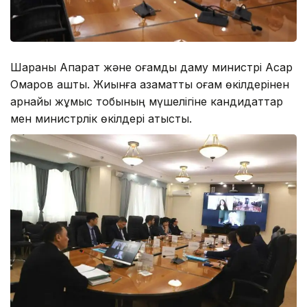
Шараны Ақпарат және қоғамдық даму министрі Асқар
Омаров ашты. Жиынға азаматтық қоғам өкілдерінен
арнайы жұмыс тобының мүшелігіне кандидаттар
мен министрлік өкілдері қатысты.