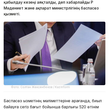
қабылдау кезеңі аяқталды, деп хабарлайды ҚР
Мәдениет және ақпарат министрлігінің баспасөз
қызметі.
Фото: Солтан Жексенбеков / Kazinform
Баспасөз қызметінің мәліметтеріне қарағанда, биыл
байқауға сегіз бағыт бойынша барлығы 520 өтінім