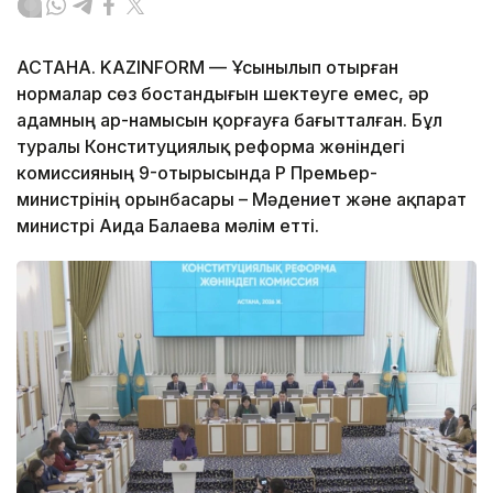
АСТАНА. KAZINFORM — Ұсынылып отырған
нормалар сөз бостандығын шектеуге емес, әр
адамның ар-намысын қорғауға бағытталған. Бұл
туралы Конституциялық реформа жөніндегі
комиссияның 9-отырысында ҚР Премьер-
министрінің орынбасары – Мәдениет және ақпарат
министрі Аида Балаева мәлім етті.