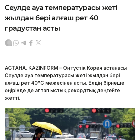
Сеулде ауа температурасы жеті
жылдан бері алғаш рет 40
градустан асты
АСТАНА. KAZINFORM – Оңтүстік Корея астанасы
Сеулде ауа температурасы жеті жылдан бері
алғаш рет 40°C межесінен асты. Елдің бірнеше
өңірінде де аптап ыстық рекордтық деңгейге
жетті.