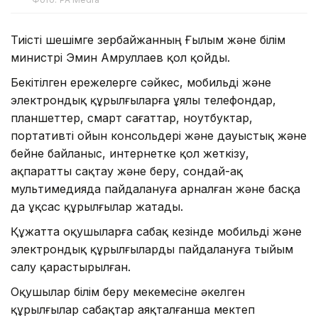
Тиісті шешімге Әзербайжанның Ғылым және білім
министрі Эмин Амруллаев қол қойды.
Бекітілген ережелерге сәйкес, мобильді және
электрондық құрылғыларға ұялы телефондар,
планшеттер, смарт сағаттар, ноутбуктар,
портативті ойын консольдері және дауыстық және
бейне байланыс, интернетке қол жеткізу,
ақпаратты сақтау және беру, сондай-ақ
мультимедияда пайдалануға арналған және басқа
да ұқсас құрылғылар жатады.
Құжатта оқушыларға сабақ кезінде мобильді және
электрондық құрылғыларды пайдалануға тыйым
салу қарастырылған.
Оқушылар білім беру мекемесіне әкелген
құрылғылар сабақтар аяқталғанша мектеп