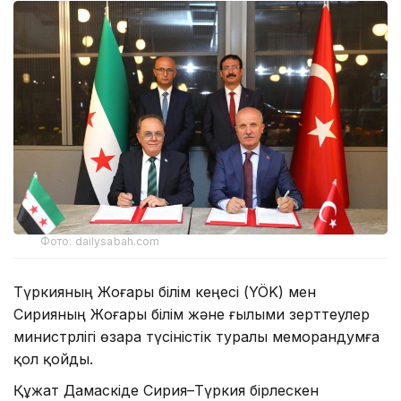
Фото: dailysabah.com
Түркияның Жоғары білім кеңесі (YÖK) мен
Сирияның Жоғары білім және ғылыми зерттеулер
министрлігі өзара түсіністік туралы меморандумға
қол қойды.
Құжат Дамаскіде Сирия–Түркия бірлескен