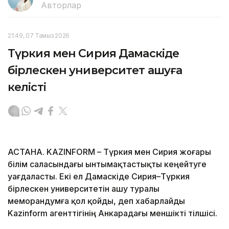
Авторлар
21:49, 07 Тамыз 2026
Түркия мен Сирия Дамаскіде
бірлескен университет ашуға
келісті
АСТАНА. KAZINFORM – Түркия мен Сирия жоғары
білім саласындағы ынтымақтастықты кеңейтуге
уағдаласты. Екі ел Дамаскіде Сирия–Түркия
бірлескен университетін ашу туралы
меморандумға қол қойды, деп хабарлайды
Kazinform агенттігінің Анкарадағы меншікті тілшісі.