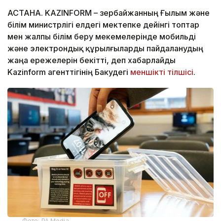
АСТАНА. KAZINFORM – Әзербайжанның Ғылым және
білім министрлігі елдегі мектепке дейінгі топтар
мен жалпы білім беру мекемелерінде мобильді
және электрондық құрылғыларды пайдаланудың
жаңа ережелерін бекітті, деп хабарлайды
Kazinform агенттігінің Бакудегі
меншікті тілшісі
.
Фото: PA Media