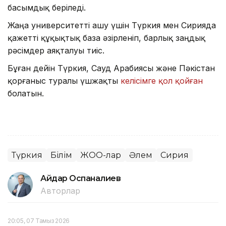
басымдық беріледі.
Жаңа университетті ашу үшін Түркия мен Сирияда
қажетті құқықтық база әзірленіп, барлық заңдық
рәсімдер аяқталуы тиіс.
Бұған дейін Түркия, Сауд Арабиясы және Пәкістан
қорғаныс туралы үшжақты
келісімге қол қойған
болатын.
Түркия
Білім
ЖОО-лар
Әлем
Сирия
Айдар Оспаналиев
Авторлар
20:05, 07 Тамыз 2026