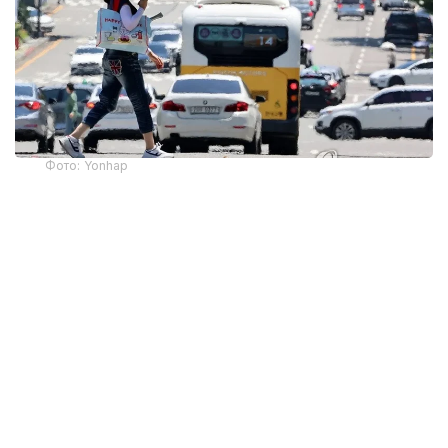
Фото: Yonhap
Жұма күні Сеулде ауа температурасы 40°C-тан
асты. Бұл – 2018 жылдан бері Оңтүстік Корея
астанасында алғаш рет тіркелген көрсеткіш.
Соңғы рет Сеулде 40°C-тан жоғары температура
2018 жылғы 1 тамызда байқалған. Сол кезде ауа
температурасы рекордтық 41,8°C-қа дейін
көтерілген.
Корея метеорологиялық басқармасының (KMA)
мәліметінше, жергілікті уақытпен сағат 15:28-де