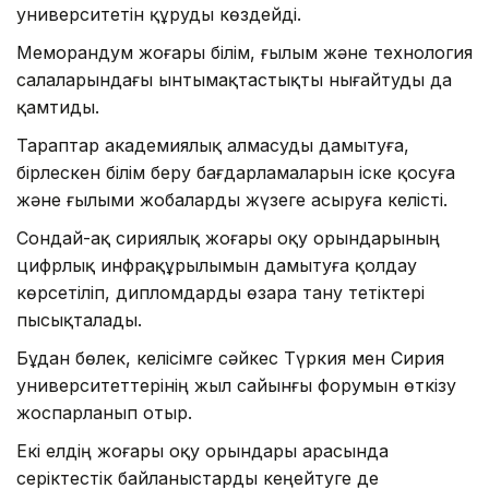
университетін құруды көздейді.
Меморандум жоғары білім, ғылым және технология
салаларындағы ынтымақтастықты нығайтуды да
қамтиды.
Тараптар академиялық алмасуды дамытуға,
бірлескен білім беру бағдарламаларын іске қосуға
және ғылыми жобаларды жүзеге асыруға келісті.
Сондай-ақ сириялық жоғары оқу орындарының
цифрлық инфрақұрылымын дамытуға қолдау
көрсетіліп, дипломдарды өзара тану тетіктері
пысықталады.
Бұдан бөлек, келісімге сәйкес Түркия мен Сирия
университеттерінің жыл сайынғы форумын өткізу
жоспарланып отыр.
Екі елдің жоғары оқу орындары арасында
серіктестік байланыстарды кеңейтуге де