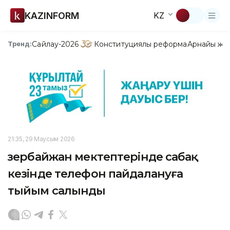
KAZINFORM
KZ
Сайлау-2026
Конституциялық реформа
Арнайы жо
Тренд:
21:35, 29 Маусым 2026
Әзербайжан мектептерінде сабақ
кезінде телефон пайдалануға
тыйым салынды