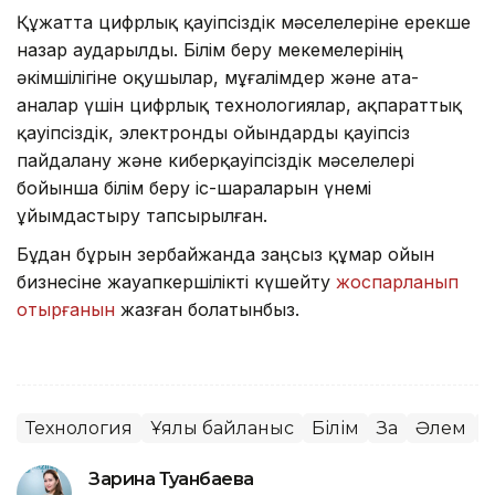
Құжатта цифрлық қауіпсіздік мәселелеріне ерекше
назар аударылды. Білім беру мекемелерінің
әкімшілігіне оқушылар, мұғалімдер және ата-
аналар үшін цифрлық технологиялар, ақпараттық
қауіпсіздік, электронды ойындарды қауіпсіз
пайдалану және киберқауіпсіздік мәселелері
бойынша білім беру іс-шараларын үнемі
ұйымдастыру тапсырылған.
Бұдан бұрын Әзербайжанда заңсыз құмар ойын
бизнесіне жауапкершілікті күшейту
жоспарланып
отырғанын
жазған болатынбыз.
Технология
Ұялы байланыс
Білім
Заң
Әлем
Зарина Туғанбаева