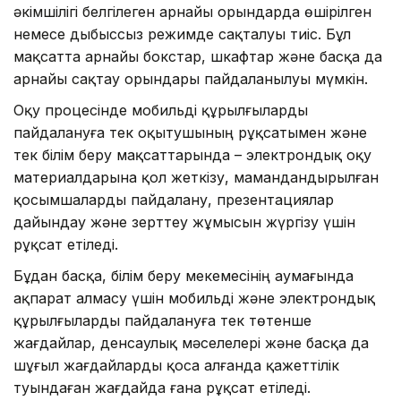
әкімшілігі белгілеген арнайы орындарда өшірілген
немесе дыбыссыз режимде сақталуы тиіс. Бұл
мақсатта арнайы бокстар, шкафтар және басқа да
арнайы сақтау орындары пайдаланылуы мүмкін.
Оқу процесінде мобильді құрылғыларды
пайдалануға тек оқытушының рұқсатымен және
тек білім беру мақсаттарында – электрондық оқу
материалдарына қол жеткізу, мамандандырылған
қосымшаларды пайдалану, презентациялар
дайындау және зерттеу жұмысын жүргізу үшін
рұқсат етіледі.
Бұдан басқа, білім беру мекемесінің аумағында
ақпарат алмасу үшін мобильді және электрондық
құрылғыларды пайдалануға тек төтенше
жағдайлар, денсаулық мәселелері және басқа да
шұғыл жағдайларды қоса алғанда қажеттілік
туындаған жағдайда ғана рұқсат етіледі.