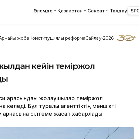
Әлемде
Қазақстан
Саясат
Талдау
SP
Арнайы жоба
Конституциялық реформа
Сайлау-2026
 жылдан кейін теміржол
ды
иси арасындағы жолаушылар теміржол
 келеді. Бұл туралы агенттіктің меншікті
ту арнасына сілтеме жасап хабарлады.