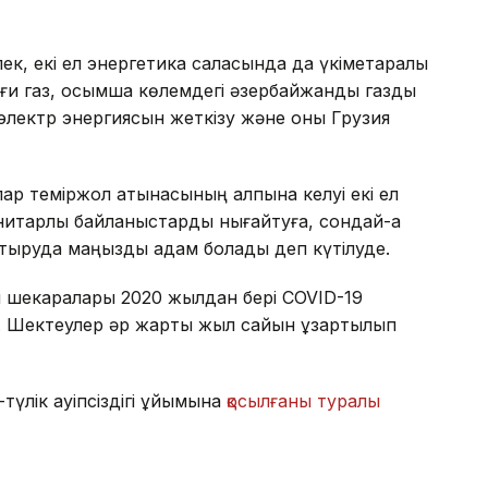
к, екі ел энергетика саласында да үкіметаралық
биғи газ, қосымша көлемдегі әзербайжандық газды
қ электр энергиясын жеткізу және оны Грузия
 теміржол қатынасының қалпына келуі екі ел
нитарлық байланыстарды нығайтуға, сондай-ақ
тыруда маңызды қадам болады деп күтілуде.
ы шекаралары 2020 жылдан бері COVID-19
. Шектеулер әр жарты жыл сайын ұзартылып
үлік қауіпсіздігі ұйымына
қосылғаны туралы