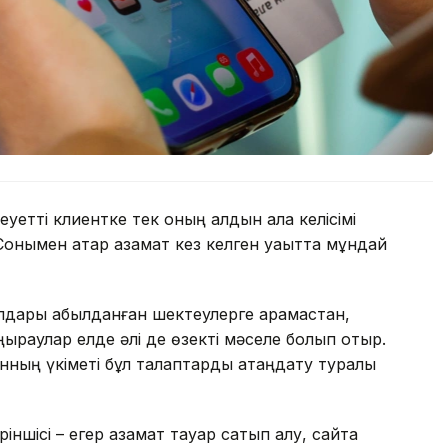
уетті клиентке тек оның алдын ала келісімі
онымен қатар азамат кез келген уақытта мұндай
лдары қабылданған шектеулерге қарамастан,
ыраулар елде әлі де өзекті мәселе болып отыр.
ың үкіметі бұл талаптарды қатаңдату туралы
ріншісі – егер азамат тауар сатып алу, сайтқа