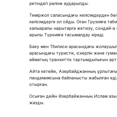
ретіндегі рөліне аударылды.
Теміржол саласындағы келісімдерден бөле
келісімдерге қол қойды. Оған Грузияға та
халықаралық нарықтарға жеткізу, сондай-а
арқылы Түркияға тасымалдау кіреді.
Баку мен Тбилиси арасындағы жолаушылар
арасындағы туристік, іскерлік және гума
аймақтың транзиттік тартымдылығын арт
Айта кетейік, Азербайджанның құрлықтағ
пандемиясына байланысты жабылған еді
отырған.
Осыған дейін Әзербайжанның Ислам азық-т
жаздық.