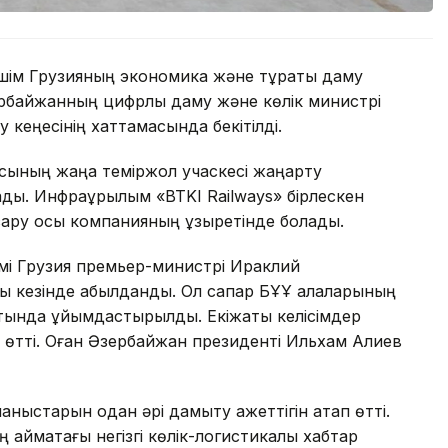
ешім Грузияның экономика және тұрақты даму
байжанның цифрлық даму және көлік министрі
у кеңесінің хаттамасында бекітілді.
асының жаңа теміржол учаскесі жаңарту
лады. Инфрақұрылым «BTKI Railways» бірлескен
сқару осы компанияның құзыретінде болады.
імі Грузия премьер-министрі Ираклий
 кезінде қабылданды. Ол сапар БҰҰ қалаларының
атында ұйымдастырылды. Екіжақты келісімдер
де өтті. Оған Әзербайжан президенті Ильхам Алиев
аныстарын одан әрі дамыту қажеттігін атап өтті.
ймақтағы негізгі көлік-логистикалық хабтар