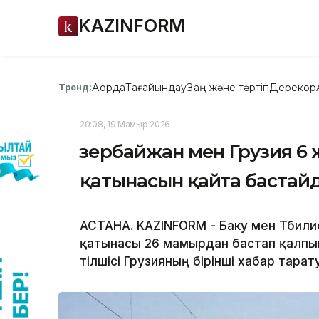
KAZINFORM
Ақорда
Тағайындау
Заң және тәртіп
Дерекқор
Тренд:
20:08, 19 Мамыр 2026
Әзербайжан мен Грузия 6
қатынасын қайта бастай
АСТАНА. KAZINFORM - Баку мен Тбил
қатынасы 26 мамырдан бастап қалпына
тілшісі Грузияның бірінші хабар тара