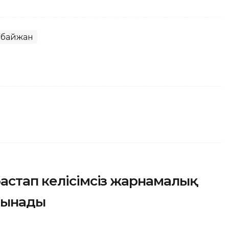
рбайжан
астап келісімсіз жарнамалық
лынады