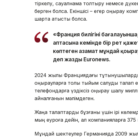
тіркелу, сауалнама толтыру немесе дүкен
берген болса. Екіншісі – егер қоңырау 
шартқа қатысты болса.
«Франция билігінің бағалауынш
аптасына кемінде бір рет қаже
көптеген азамат мұндай қоңыра
деп жазды Euronews.
2024 жылы Франциядағы тұтынушылардың 
қоңырауларға толық тыйым салуды талап 
телефондарға үздіксіз қоңырау шалу милли
айналғанын мәлімдеген.
Жаңа талаптарды бұзғаны үшін ірі көлемд
мың еуроға дейін, ал компанияларға 375
Мұндай шектеулер Германияда 2009 жыл