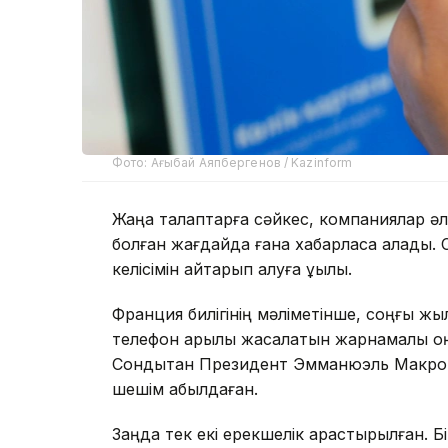
Фото: Ағыбай Аяпбергенов / Kazinform
Жаңа талаптарға сәйкес, компаниялар әле
болған жағдайда ғана хабарласа алады. С
келісімін қайтарып алуға құқылы.
Франция билігінің мәліметінше, соңғы жы
телефон арқылы жасалатын жарнамалық қоң
Сондықтан Президент Эмманюэль Макронн
шешім қабылдаған.
Заңда тек екі ерекшелік қарастырылған. Бі