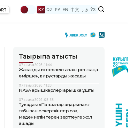
KZ
QZ
РУ
EN
中文
ق ز
ЎЗ
ORT
Тақырыпқа қатысты
07 тамыз 2026, 11:44
Жасанды интеллект алғаш рет жаңа
өміршең вирустарды жасады
07 тамыз 2026, 11:26
NASA ғарышкерлері ғарышқа ұшты
07 тамыз 2026, 08:38
Тувадағы «Патшалар аңғарынан»
табылған ескерткіштер сақ
мәдениетін терең зерттеуге жол
ашады