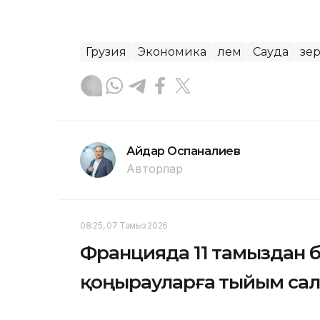
Грузия
Экономика
Әлем
Сауда
Әзе
Айдар Оспаналиев
Авторлар
08:25, 07 Тамыз 2026
Францияда 11 тамыздан б
қоңырауларға тыйым са