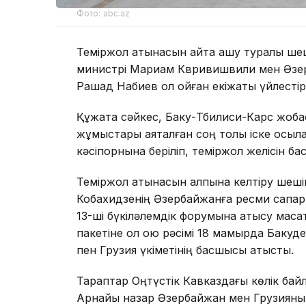
Фото: abc.az
Теміржол қатынасын қайта ашу туралы ш
министрі Мариам Квривишвили мен Әзер
Рашад Набиев қол қойған екіжақты үйлестір
Құжатқа сәйкес, Баку-Тбилиси-Карс жоб
жұмыстары аяқталған соң толық іске қосы
кәсіпорнына беріліп, теміржол желісін ба
Теміржол қатынасын қалпына келтіру шеш
Кобахидзенің Әзербайжанға ресми сапары
13-ші бүкіләлемдік форумына қатысу мақс
пакетіне қол қою рәсімі 18 мамырда Баку
пен Грузия үкіметінің басшысы қатысты.
Тараптар Оңтүстік Кавказдағы көлік байл
Арнайы назар Әзербайжан мен Грузияның а