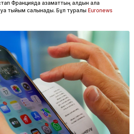
стап Францияда азаматтың алдын ала
луға тыйым салынады. Бұл туралы
Euronews