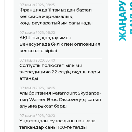
07 тамыз 2026, 08:25
Францияда 11 тамыздан бастап
келісімсіз жарнамалық
қоңырауларға тыйым салынады
07 тамыз 2026, 06:20
АҚШ-тың қолдауымен
Венесуэлада билік пен оппозиция
келіссөзге кірісті
07 тамыз 2026, 05:40
Солтүстік полюстегі ғылыми
экспедицияға 22 елдің оқушылары
аттанды
07 тамыз 2026, 04:35
Ұлыбритания Paramount Skydance-
тың Warner Bros. Discovery-ді сатып
алуына рұқсат берді
07 тамыз 2026, 03:20
Үндістандағы су тасқынынан қаза
тапқандар саны 100-ге таяды