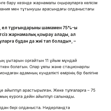
ге бару кезінде жарнамалық қоңырауларға келісім
компания мен тұтынушы арасындағы қолданыстағы
а, ел тұрғындарының шамамен 75%-ы
тсіз жарнамалық қоңырау алады, ал
уларға бұдан да жиі тап болады», –
құқықтарын қорғайтын 11 ұйым мұндай
еткен болатын. Олар ұялы және стационарлық
ондаған адамның күнделікті өмірінің бір бөлігіне
е айыппұл қарастырылған. Жеке тұлғаларға – 75
 мың еуроға дейін айыппұл салынады.
дан бері қолданыста. Нидерландта