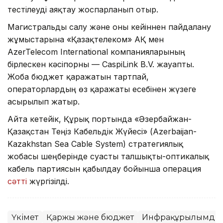
тестілеуді аяқтау жоспарланып отыр.
Магистральды салу және оны кейіннен пайдалану
жұмыстарына «Қазақтелеком» АҚ мен
AzerTelecom International компанияларының
бірлескен кәсіпорны — CaspiLink B.V. жауапты.
Жоба бюджет қаражатын тартпай,
операторлардың өз қаражаты есебінен жүзеге
асырылып жатыр.
Айта кетейік, Құрық портында «Әзербайжан-
Қазақстан Теңіз Кабельдік Жүйесі» (Azerbaijan-
Kazakhstan Sea Cable System) стратегиялық
жобасы шеңберінде суасты талшықты-оптикалық
кабель партиясын қабылдау бойынша операция
сәтті
жүргізілді.
Үкімет
Қаржы және бюджет
Инфрақұрылымдық