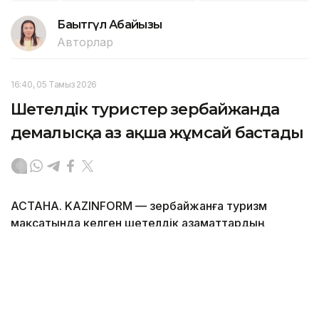
Бақытгүл Абайқызы
Авторлар
16:40, 05 Тамыз 2026
Шетелдік туристер Әзербайжанда
демалысқа аз ақша жұмсай бастады
АСТАНА. KAZINFORM — Әзербайжанға туризм
мақсатында келген шетелдік азаматтардың
шығындары 2026 жылдың қаңтарынан маусымына
дейін 715,9 млн АҚШ долларын құрады, бұл өткен
жылдың сәйкес кезеңімен салыстырғанда 21%-ға
аз, деп хабарлайды Мемлекеттік статистика
комитеті
.