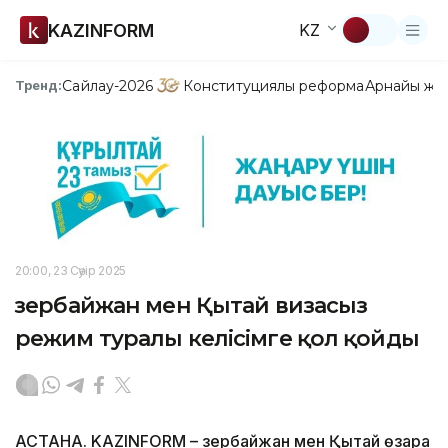
KAZINFORM
KZ
Сайлау-2026
Конституциялық реформа
Арнайы жо
Тренд:
20:00, 23 Сәуір 2025
Әзербайжан мен Қытай визасыз
режим туралы келісімге қол қойды
АСТАНА. KAZINFORM – Әзербайжан мен Қытай өзара