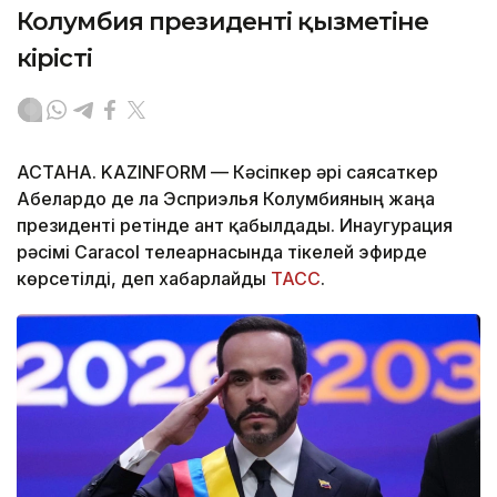
Колумбия президенті қызметіне
кірісті
АСТАНА. KAZINFORM —
Кәсіпкер әрі саясаткер
Абелардо де ла Эсприэлья Колумбияның жаңа
президенті ретінде ант қабылдады. Инаугурация
рәсімі Caracol телеарнасында тікелей эфирде
көрсетілді, деп хабарлайды
ТАСС
.