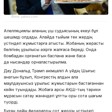
Фото: yahoo.com
Апелляциялық алқаның үш судьясының екеуі бұл
шешімді қолдады. Алайда тыйым тек жердің
үстіндегі жұмыстарға қатысты. Жобаның жерасты
бөлігінің құрылысы әзірге жалғаса береді. Онда
бомбадан қорғанатын баспана және басқа
да нысандар орналастырылмақ.
Дау Дональд Трамп әкімшілігі Ақ үйдің Шығыс
қанатын бұзып, Конгрестің алдын ала
мақұлдауынсыз құрылыс жұмыстарын бастағаннан
кейін туындады. Жобаға қарсы АҚШ-тың тарихи
мұрасын сақтау жөніндегі ұлттық қоры сотқа шағым
түсірді.
Бұған дейін федералдық сот жердің үстіндегі