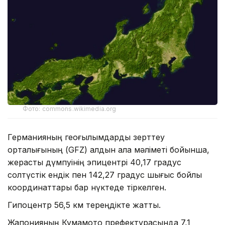
Фото: commons.wikimedia.org
Германияның геоғылымдарды зерттеу
орталығының (GFZ) алдын ала мәліметі бойынша,
жерасты дүмпуінің эпицентрі 40,17 градус
солтүстік ендік пен 142,27 градус шығыс бойлық
координаттары бар нүктеде тіркелген.
Гипоцентр 56,5 км тереңдікте жатты.
Жапонияның Кумамото префектурасында 7,1