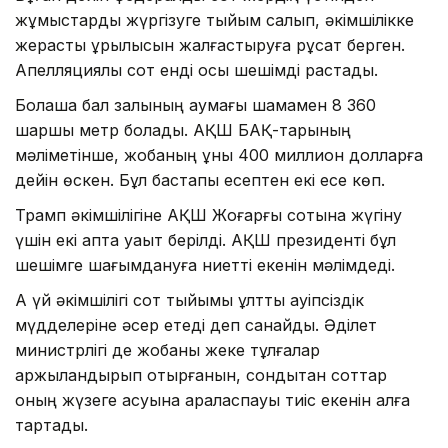
жұмыстарды жүргізуге тыйым салып, әкімшілікке
жерасты құрылысын жалғастыруға рұқсат берген.
Апелляциялық сот енді осы шешімді растады.
Болашақ бал залының аумағы шамамен 8 360
шаршы метр болады. АҚШ БАҚ-тарының
мәліметінше, жобаның құны 400 миллион долларға
дейін өскен. Бұл бастапқы есептен екі есе көп.
Трамп әкімшілігіне АҚШ Жоғарғы сотына жүгіну
үшін екі апта уақыт берілді. АҚШ президенті бұл
шешімге шағымдануға ниетті екенін мәлімдеді.
Ақ үй әкімшілігі сот тыйымы ұлттық қауіпсіздік
мүдделеріне әсер етеді деп санайды. Әділет
министрлігі де жобаны жеке тұлғалар
қаржыландырып отырғанын, сондықтан соттар
оның жүзеге асуына араласпауы тиіс екенін алға
тартады.