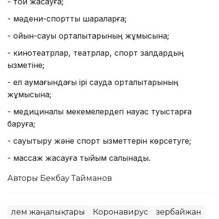
- той жасауға;
- мәдени-спорттық шараларға;
- ойын-сауық орталықтарының жұмысына;
- кинотеатрлар, театрлар, спорт залдардың
қызметіне;
- ел аумағындағы ірі сауда орталықтарының
жұмысына;
- медициналық мекемелердегі науқас туыстарға
баруға;
- сауықтыру және спорт қызметтерін көрсетуге;
- массаж жасауға тыйым салынады.
Авторы Бекбау Тайманов
Әлем жаңалықтары
Коронавирус
Әзербайжан