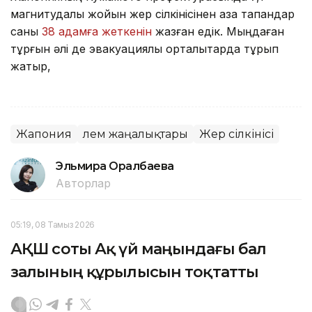
магнитудалық жойқын жер сілкінісінен қаза тапқандар
саны
38 адамға жеткенін
жазған едік. Мыңдаған
тұрғын әлі де эвакуациялық орталықтарда тұрып
жатыр,
Жапония
Әлем жаңалықтары
Жер сілкінісі
Эльмира Оралбаева
Авторлар
05:19, 08 Тамыз 2026
АҚШ соты Ақ үй маңындағы бал
залының құрылысын тоқтатты