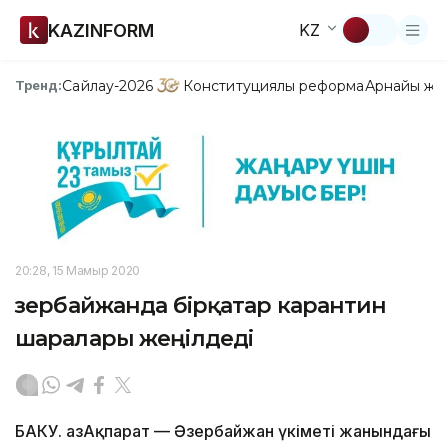
KAZINFORM
KZ
Сайлау-2026
Конституциялық реформа
Арнайы жо
Тренд:
20:28, 15 Мамыр 2020
Әзербайжанда бірқатар карантин
шаралары жеңілдеді
БАКУ. ҚазАқпарат — Әзербайжан үкіметі жанындағы