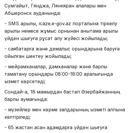
Сумгайыт, Гянджа, Лянкяран қалалары мен
Абшеронск ауданында:
- SMS арқылы, icaze.e-gov.az порталына тіркелу
арқылы немесе жұмыс орнынан анықтама арқылы
үйден шығуға рұқсат алу жүйесі жойылады;
- саябақтарға және демалыс орындарына баруға
қойылған шектеу жойылады;
- мейрамханалар, дәмханалар және барлық
тамақтану орындары 08:00-18:00 аралығында
қызмет көрсетеді;
Сондай-ақ, 18 мамырдан бастап Әзербайжанның
барлық аумағында:
- музейлер мен көрме залдарының қызметі қалпына
келтіріледі;
- 65 жастан асқан адамдарға үйден шығуға