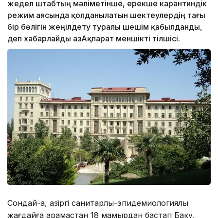
жедел штабтың мәліметінше, ерекше карантиндік
режим аясында қолданылатын шектеулердің тағы
бір бөлігін жеңілдету туралы шешім қабылданды,
деп хабарлайды ҚазАқпарат меншікті тілшісі.
Сондай-ақ, қазіргі санитарлық-эпидемиологиялық
жағдайға қарамастан 18 мамырдан бастап Баку,