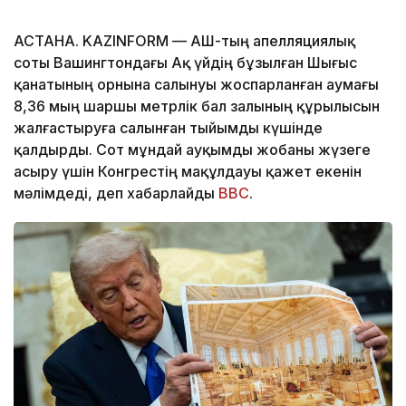
АСТАНА. KAZINFORM — АҚШ-тың апелляциялық
соты Вашингтондағы Ақ үйдің бұзылған Шығыс
қанатының орнына салынуы жоспарланған аумағы
8,36 мың шаршы метрлік бал залының құрылысын
жалғастыруға салынған тыйымды күшінде
қалдырды. Сот мұндай ауқымды жобаны жүзеге
асыру үшін Конгрестің мақұлдауы қажет екенін
мәлімдеді, деп хабарлайды
BBC
.