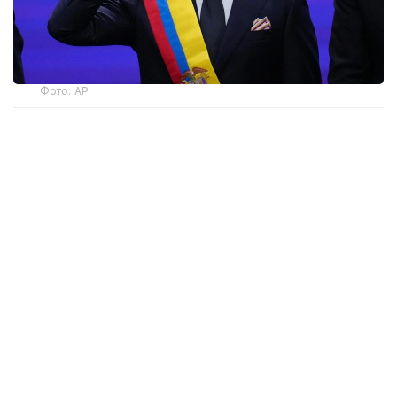
Фото: AP
— Ант етемін және Колумбияның
Конституциясы мен заңдарын адал
сақтауға халық алдында уәде беремін, —
деді мемлекет басшысы парламент
мүшелерінің қатысуымен өткен рәсімде.
Инаугурация Колумбия астанасында емес, елдің
батысындағы Кали қаласында өтті. Рәсімге
Аргентина президенті Хавьер Милей, Чили
президенті Хосе Антонио Каст және Эквадор
президенті Даниэль Нобоа да қатысты.
Де ла Эсприэлья 21 маусымда өткен президент