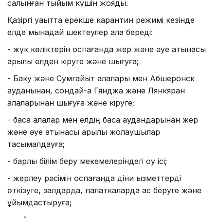
салынған тыйым күшін жояды.
Қазіргі уақытта ерекше карантин режимі кезінде
елде мынадай шектеулер қала береді:
- жүк көліктерін қоспағанда жер және әуе қатынасы
арқылы елден кіруге және шығуға;
- Баку және Сумгайыт қалалары мен Абшеронск
ауданынан, сондай-ақ Гянджа және Лянкяран
қалаларынан шығуға және кіруге;
- басқа қалалар мен елдің басқа аудандарынан жер
және әуе қатынасы арқылы жолаушылар
тасымалдауға;
- барлық білім беру мекемелеріндегі оқу ісі;
- жерлеу рәсімін қоспағанда діни қызметтерді
өткізуге, залдарда, палаткаларда ас беруге және
ұйымдастыруға;