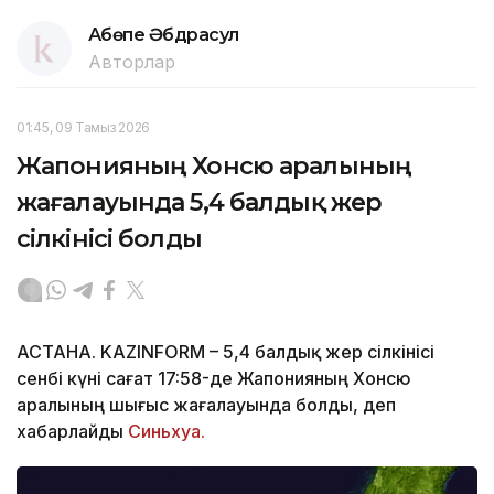
Ақбөпе Әбдрасул
Авторлар
01:45, 09 Тамыз 2026
Жапонияның Хонсю аралының
жағалауында 5,4 балдық жер
сілкінісі болды
АСТАНА. KAZINFORM – 5,4 балдық жер сілкінісі
сенбі күні сағат 17:58-де Жапонияның Хонсю
аралының шығыс жағалауында болды, деп
хабарлайды
Синьхуа.