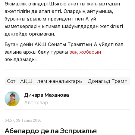
Әкімшілік өкілдері Шығыс қанатты жаңғыртудың
қажеттілігін де атап өтті. Олардың айтуынша,
бұрынғы құрылым президент пен Ақ үй
қызметкерлерін ықтимал шабуылдардан жеткілікті
деңгейде қорғамаған.
Бұған дейін АҚШ Сенаты Трамптың Ақ үйдегі бал
залына қаржы бөлу туралы
заң жобасын
қабылдамады.
Сот
АҚШ
Әлем жаңалықтары
Дональд Трамп
Динара Маханова
Авторлар
04:57, 08 Тамыз 2026
Абелардо де ла Эсприэлья