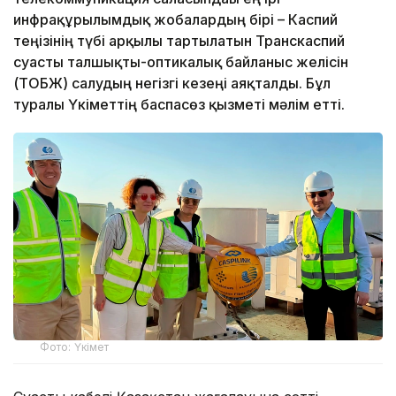
инфрақұрылымдық жобалардың бірі – Каспий
теңізінің түбі арқылы тартылатын Транскаспий
суасты талшықты-оптикалық байланыс желісін
(ТОБЖ) салудың негізгі кезеңі аяқталды. Бұл
туралы Үкіметтің баспасөз қызметі мәлім етті.
Фото: Үкімет