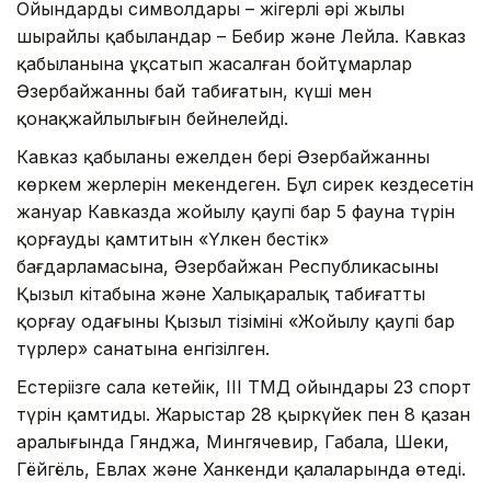
Ойындардың символдары – жігерлі әрі жылы
шырайлы қабыландар – Бебир және Лейла. Кавказ
қабыланына ұқсатып жасалған бойтұмарлар
Әзербайжанның бай табиғатын, күші мен
қонақжайлылығын бейнелейді.
Кавказ қабыланы ежелден бері Әзербайжанның
көркем жерлерін мекендеген. Бұл сирек кездесетін
жануар Кавказда жойылу қаупі бар 5 фауна түрін
қорғауды қамтитын «Үлкен бестік»
бағдарламасына, Әзербайжан Республикасының
Қызыл кітабына және Халықаралық табиғатты
қорғау одағының Қызыл тізімінің «Жойылу қаупі бар
түрлер» санатына енгізілген.
Естеріңізге сала кетейік, III ТМД ойындары 23 спорт
түрін қамтиды. Жарыстар 28 қыркүйек пен 8 қазан
аралығында Гянджа, Мингячевир, Габала, Шеки,
Гёйгёль, Евлах және Ханкенди қалаларында өтеді.