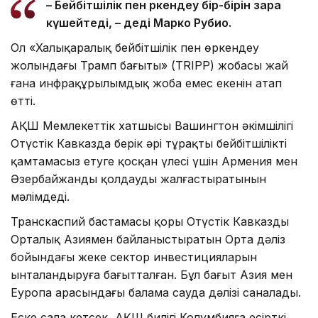
– Бейбітшілік пен өркендеу бір-бірін өзара
күшейтеді, – деді Марко Рубио.
Ол «Халықаралық бейбітшілік пен өркендеу
жолындағы Трамп бағыты» (TRIPP) жобасы жай
ғана инфрақұрылымдық жоба емес екенін атап
өтті.
АҚШ Мемлекеттік хатшысы Вашингтон әкімшілігі
Оңтүстік Кавказда берік әрі тұрақты бейбітшілікті
қамтамасыз етуге қосқан үлесі үшін Армения мен
Әзербайжанды қолдауды жалғастыратынын
мәлімдеді.
Транскаспий бастамасы қоры Оңтүстік Кавказды
Орталық Азиямен байланыстыратын Орта дәліз
бойындағы жеке сектор инвестицияларын
ынталандыруға бағытталған. Бұл бағыт Азия мен
Еуропа арасындағы балама сауда дәлізі саналады.
Еске сала кетсек, АҚШ билігі Колумбияға есірткі