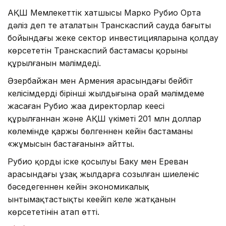
АҚШ Мемлекеттік хатшысы Марко Рубио Орта
дәліз деп те аталатын Транскаспий сауда бағыты
бойындағы жеке сектор инвестицияларына қолдау
көрсететін Транскаспий бастамасы қорының
құрылғанын мәлімдеді.
Әзербайжан мен Армения арасындағы бейбіт
келісімдердің бірінші жылдығына орай мәлімдеме
жасаған Рубио жаңа директорлар кеңесі
құрылғаннан және АҚШ үкіметі 201 млн доллар
көлемінде қаржы бөлгеннен кейін бастаманың
«жұмысын бастағанын» айтты.
Рубио қордың іске қосылуы Баку мен Ереван
арасындағы ұзақ жылдарға созылған шиеленіс
бәсеңдегеннен кейін экономикалық
ынтымақтастықтың кеңейіп келе жатқанын
көрсететінін атап өтті.