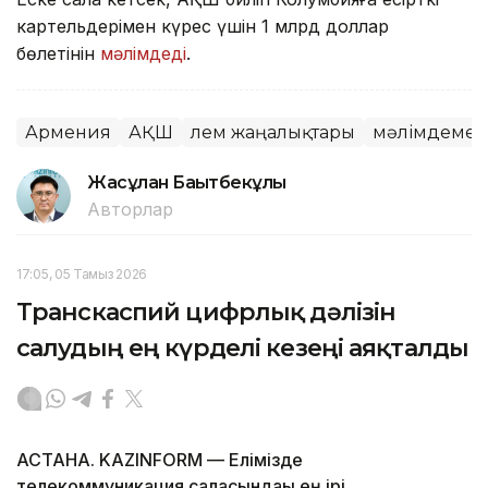
картельдерімен күрес үшін 1 млрд доллар
бөлетінін
мәлімдеді
.
Армения
АҚШ
Әлем жаңалықтары
мәлімдеме
Жасұлан Бақытбекұлы
Авторлар
17:05, 05 Тамыз 2026
Транскаспий цифрлық дәлізін
салудың ең күрделі кезеңі аяқталды
АСТАНА. KAZINFORM — Елімізде
телекоммуникация саласындағы ең ірі