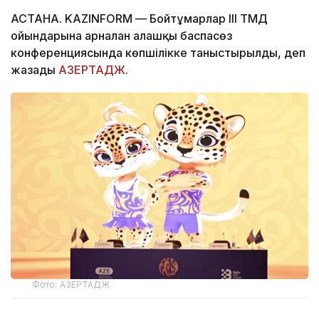
АСТАНА. KAZINFORM — Бойтұмарлар III ТМД
ойындарына арналған алғашқы баспасөз
конференциясында көпшілікке таныстырылды, деп
жазады
АЗЕРТАДЖ
.
Фото: АЗЕРТАДЖ