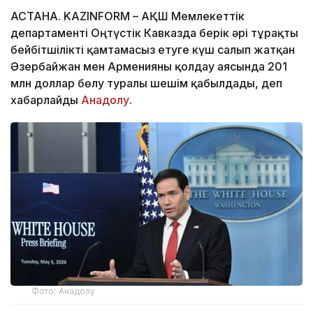
АСТАНА. KAZINFORM – АҚШ Мемлекеттік
департаменті Оңтүстік Кавказда берік әрі тұрақты
бейбітшілікті қамтамасыз етуге күш салып жатқан
Әзербайжан мен Арменияны қолдау аясында 201
млн доллар бөлу туралы шешім қабылдады, деп
хабарлайды
Анадолу
.
Фото: Анадолу