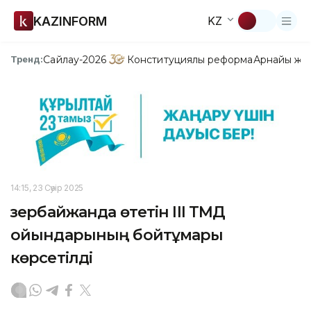
KAZINFORM
KZ
Сайлау-2026
Конституциялық реформа
Арнайы жо
Тренд:
14:15, 23 Сәуір 2025
Әзербайжанда өтетін III ТМД
ойындарының бойтұмары
көрсетілді