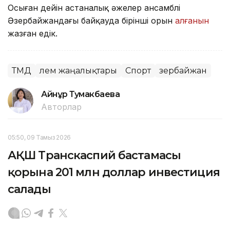
Осыған дейін астаналық әжелер ансамблі
Әзербайжандағы байқауда бірінші орын
алғанын
жазған едік.
ТМД
Әлем жаңалықтары
Спорт
Әзербайжан
Айнұр Тумакбаева
Авторлар
05:50, 09 Тамыз 2026
АҚШ Транскаспий бастамасы
қорына 201 млн доллар инвестиция
салады