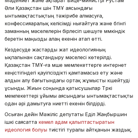
Мәдениет және ақпарат вице-министрі Рустам
Әли Қазақстан үшін ТМҰ аясындағы
ынтымақтастықтың тәжірибе алмасуға,
конфессияаралық келісімді нығайтуға және бүгінгі
заманның мәселелерін бірлесіп шешуге мүмкіндік
беретін маңызды алаң екенін атап өтті.
Кездесуде жастарды жат идеологияның
ықпалынан сақтандыру мәселесі көтерілді.
Қазақстан ТМҰ-ға мүше мемлекеттерге интернет
кеңістігіндегі қауіпсіздікті қамтамасыз ету және
алдын алу бағытындағы ортақ жұмысты күшейтуді
ұсынды. Жиын соңында қатысушылар Түркі
мемлекеттері ұйымы аясындағы ынтымақтастықты
одан әрі дамытуға ниетті екенін білдірді.
Осыған дейін Мәжіліс депутаты Еділ Жаңбыршин
ішкі саясатта
кемел адам қалыптастыратын
идеология болуы
тиістігі туралы айтқанын жаздық.