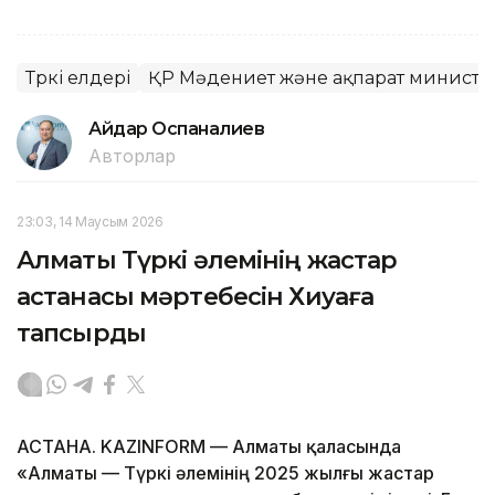
Түркі елдері
ҚР Мәдениет және ақпарат министрл
Айдар Оспаналиев
Авторлар
23:03, 14 Маусым 2026
Алматы Түркі әлемінің жастар
астанасы мәртебесін Хиуаға
тапсырды
АСТАНА. KAZINFORM — Алматы қаласында
«Алматы — Түркі әлемінің 2025 жылғы жастар