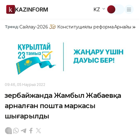
KAZINFORM
KZ
Сайлау-2026
Конституциялық реформа
Арнайы жо
Тренд:
09:46, 05 Наурыз 2022
Әзербайжанда Жамбыл Жабаевқа
арналған пошта маркасы
шығарылды