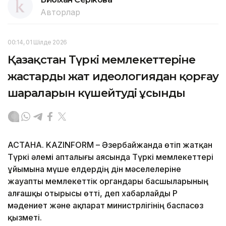
Авторлар
00:14, 01 Шілде 2026
Қазақстан Түркі мемлекеттеріне
жастарды жат идеологиядан қорғау
шараларын күшейтуді ұсынды
АСТАНА. KAZINFORM – Әзербайжанда өтіп жатқан
Түркі әлемі апталығы аясында Түркі мемлекеттері
ұйымына мүше елдердің дін мәселелеріне
жауапты мемлекеттік органдары басшыларының
алғашқы отырысы өтті, деп хабарлайды ҚР
мәдениет және ақпарат министрлігінің баспасөз
қызметі.