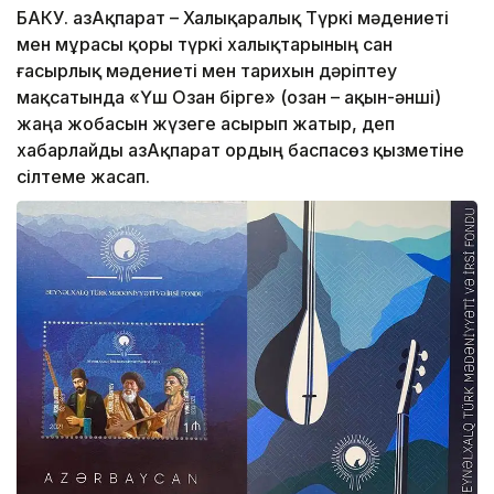
БАКУ. ҚазАқпарат – Халықаралық Түркі мәдениеті
мен мұрасы қоры түркі халықтарының сан
ғасырлық мәдениеті мен тарихын дәріптеу
мақсатында «Үш Озан бірге» (озан – ақын-әнші)
жаңа жобасын жүзеге асырып жатыр, деп
хабарлайды ҚазАқпарат Қордың баспасөз қызметіне
сілтеме жасап.