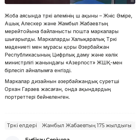
Жоба аясында түркі әлемінің үш ақыны – Жүніс Әміре,
Ашық Алескер және Жамбыл Жабаевтың
мерейтойына байланысты пошта маркалары
шығарылды. Маркаларды Халықаралық Түркі
мәдениеті мен мұрасы қоры Әзербайжан
Республикасының Цифрлық даму және көлік
министрлігі жанындағы «Азерпост» ЖШҚ-мен
бірлесіп айналымға енгізді.
Маркалар дизайнын әзербайжандық суретші
Орхан Гараев жасаған, онда ақындардың
портреттері бейнеленген.
Түркі елдері
Жамбыл Жабаевтың 175 жылдығы
Т
Бибіхан Серікова