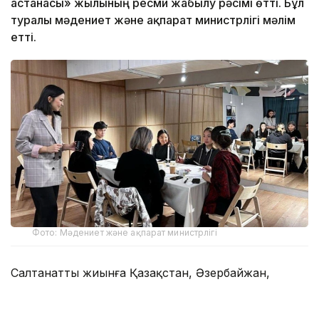
астанасы» жылының ресми жабылу рәсімі өтті. Бұл
туралы мәдениет және ақпарат министрлігі мәлім
етті.
Фото: Мәдениет және ақпарат министрлігі
Салтанатты жиынға Қазақстан, Әзербайжан,
Қырғызстан, Түркия және Өзбекстан елдерінің
өкілдері, Түркі мемлекеттері ұйымының Бас