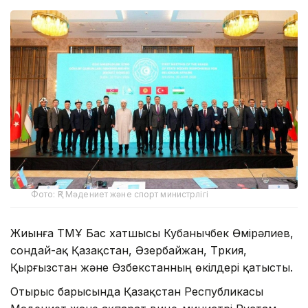
Фото: ҚР Мәдениет және спорт министрлігі
Жиынға ТМҰ Бас хатшысы Кубанычбек Өмірәлиев,
сондай-ақ Қазақстан, Әзербайжан, Түркия,
Қырғызстан және Өзбекстанның өкілдері қатысты.
Отырыс барысында Қазақстан Республикасы