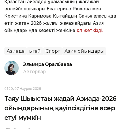
Қазақстан әйелдер құрамасының жағажай
волейболшылары Екатерина Рюхова мен
Кристина Каримова Қытайдың Санья қаласында
өтіп жатқан 2026 жылғы жағажайдағы Азия
ойындарында кезекті жеңісіне
қол жеткізді.
Азиада
Қытай
Спорт
Азия ойындары
Эльмира Оралбаева
Авторлар
01:20, 07 Наурыз 2026
Таяу Шығыстағы жағдай Азиада-2026
ойындарының қауіпсіздігіне әсер
етуі мүмкін