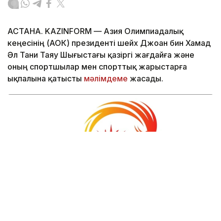
АСТАНА. KAZINFORM — Азия Олимпиадалық
кеңесінің (АОК) президенті шейх Джоан бин Хамад
Әл Тани Таяу Шығыстағы қазіргі жағдайға және
оның спортшылар мен спорттық жарыстарға
ықпалына қатысты
мәлімдеме
жасады.