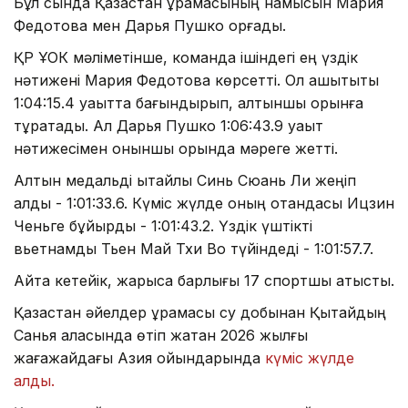
Бұл сында Қазақстан құрамасының намысын Мария
Федотова мен Дарья Пушко қорғады.
ҚР ҰОК мәліметінше, команда ішіндегі ең үздік
нәтижені Мария Федотова көрсетті. Ол қашықтықты
1:04:15.4 уақытта бағындырып, алтыншы орынға
тұрақтады. Ал Дарья Пушко 1:06:43.9 уақыт
нәтижесімен оныншы орында мәреге жетті.
Алтын медальді қытайлық Синь Сюань Ли жеңіп
алды - 1:01:33.6. Күміс жүлде оның отандасы Ицзин
Ченьге бұйырды - 1:01:43.2. Үздік үштікті
вьетнамдық Тьен Май Тхи Во түйіндеді - 1:01:57.7.
Айта кетейік, жарысқа барлығы 17 спортшы қатысты.
Қазақстан әйелдер құрамасы су добынан Қытайдың
Санья қаласында өтіп жатқан 2026 жылғы
жағажайдағы Азия ойындарында
күміс жүлде
алды.