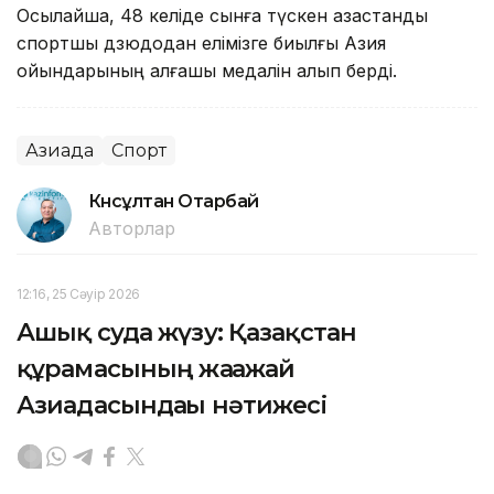
Осылайша, 48 келіде сынға түскен қазақстандық
спортшы дзюдодан елімізге биылғы Азия
ойындарының алғашқы медалін алып берді.
Азиада
Спорт
Күнсұлтан Отарбай
Авторлар
12:16, 25 Сәуір 2026
Ашық суда жүзу: Қазақстан
құрамасының жағажай
Азиадасындағы нәтижеcі