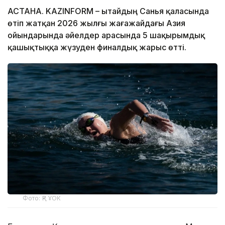
АСТАНА. KAZINFORM – Қытайдың Санья қаласында
өтіп жатқан 2026 жылғы жағажайдағы Азия
ойындарында әйелдер арасында 5 шақырымдық
қашықтыққа жүзуден финалдық жарыс өтті.
Фото: ҚР ҰОК