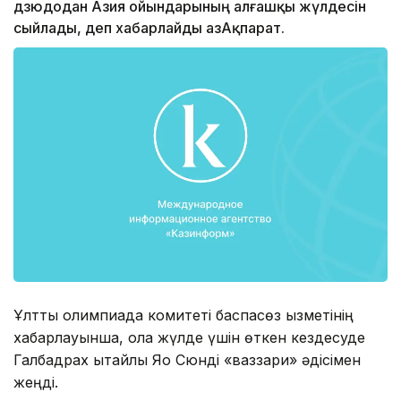
дзюдодан Азия ойындарының алғашқы жүлдесін
сыйлады, деп хабарлайды ҚазАқпарат.
Ұлттық олимпиада комитеті баспасөз қызметінің
хабарлауынша, қола жүлде үшін өткен кездесуде
Галбадрах қытайлық Яо Сюнді «ваззари» әдісімен
жеңді.