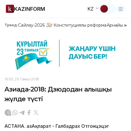
KAZINFORM
KZ
Сайлау-2026
Конституциялық реформа
Арнайы жо
Тренд:
16:05, 29 Тамыз 2018
Азиада-2018: Дзюдодан алғышқы
жүлде түсті
АСТАНА. ҚазАқпарат - Галбадрах Отгонцэцэг