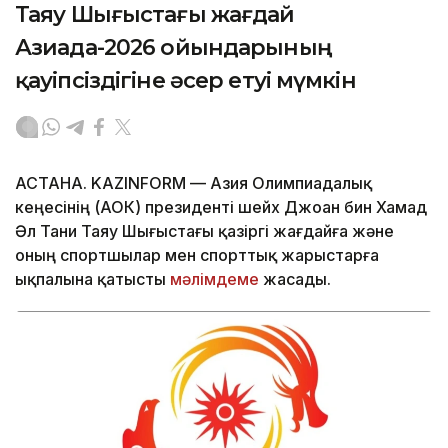
Таяу Шығыстағы жағдай
Азиада-2026 ойындарының
қауіпсіздігіне әсер етуі мүмкін
АСТАНА. KAZINFORM — Азия Олимпиадалық
кеңесінің (АОК) президенті шейх Джоан бин Хамад
Әл Тани Таяу Шығыстағы қазіргі жағдайға және
оның спортшылар мен спорттық жарыстарға
ықпалына қатысты
мәлімдеме
жасады.