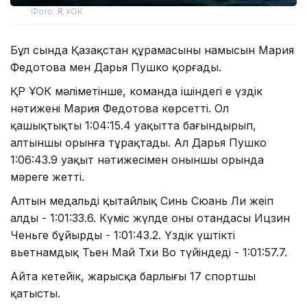
Фото: ҚР ҰОК
Бұл сында Қазақстан құрамасының намысын Мария
Федотова мен Дарья Пушко қорғады.
ҚР ҰОК мәліметінше, команда ішіндегі ең үздік
нәтижені Мария Федотова көрсетті. Ол
қашықтықты 1:04:15.4 уақытта бағындырып,
алтыншы орынға тұрақтады. Ал Дарья Пушко
1:06:43.9 уақыт нәтижесімен оныншы орында
мәреге жетті.
Алтын медальді қытайлық Синь Сюань Ли жеңіп
алды - 1:01:33.6. Күміс жүлде оның отандасы Ицзин
Ченьге бұйырды - 1:01:43.2. Үздік үштікті
вьетнамдық Тьен Май Тхи Во түйіндеді - 1:01:57.7.
Айта кетейік, жарысқа барлығы 17 спортшы
қатысты.