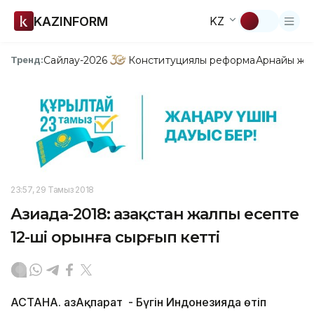
KAZINFORM
KZ
Сайлау-2026
Конституциялық реформа
Арнайы жо
Тренд:
23:57, 29 Тамыз 2018
Азиада-2018: Қазақстан жалпы есепте
12-ші орынға сырғып кетті
АСТАНА. ҚазАқпарат - Бүгін Индонезияда өтіп