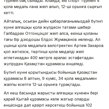
түрінен бақ сынады. Алайда, екі спорт түрінен 4
қола медаль ғана жеңіп алып, 12-ші орынға сырғып
кетті.
Айталық, осыған дейін қабарлағанымыздай бүгінгі
күннің алғашқы қола жүлдесін татами шебері
Галбадрах Отгонцэцэг жеңіп алса, екінші қоланы
тағы бір дзюдошы Елдос Жұмақанов иеленді. Ал
үшінші қола медальға велотректен Артем Захаров
қол жеткізсе, төртінші қола медалді жеңіл
атлетикадан 400 метрге аралас эстафетадан
жүгіруден Қазақстан құрамасы еншіледі.
Бүгінгі күннің қорытындысы бойынша Қазақстан
құрамасы 8 алтын, 9 күміс, 34 қола медальмен
жалпы есепте 12-ші орынға тұрақтады.
Ал көш басында жарыстың алғашқы күнінен бері
қарай Қытай құрамасы келе жатыр олардың
еншісінде дәл қазіргі көрсеткіш бойынша 102