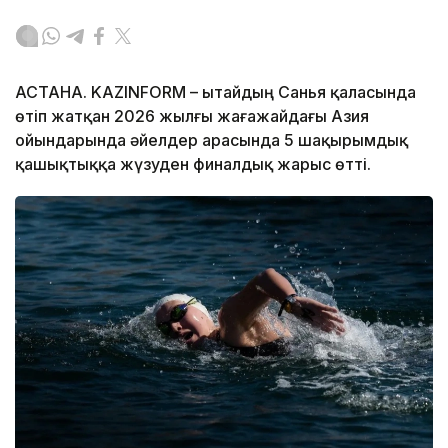
АСТАНА. KAZINFORM – Қытайдың Санья қаласында
өтіп жатқан 2026 жылғы жағажайдағы Азия
ойындарында әйелдер арасында 5 шақырымдық
қашықтыққа жүзуден финалдық жарыс өтті.