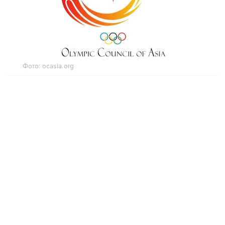
Фото: ocasia.org
2026 жылғы 19 қыркүйек пен 4 қазан аралығында
Жапонияда ХХ мерейтойлық жазғы Азия ойындары
өтеді деп жоспарланған. Алайда осы ірі құрлықтық
спорттық дода басталардан жарты жыл бұрын
Таяу Шығыста жаңа әскери қақтығыс өршіп, бұл
жанжал қақтығыс аймағындағы елдердің
спортшыларының өмірі мен денсаулығына қауіп
төндіріп қана қоймай, кешенді спорт жарыстарын
өткізу қауіпсіздігіне де қосымша тәуекелдер
туғызды.