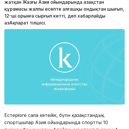
жатқан Жазғы Азия ойындарында Қазақстан
құрамасы жалпы есепте алғашқы ондықтан шығып,
12-ші орынға сырғып кетті, деп хабарлайды
ҚазАқпарат тілшісі.
Естеріңізге сала кетейік, бүгін қазақстандық
спортшылар Азия ойындарында спорттың 10