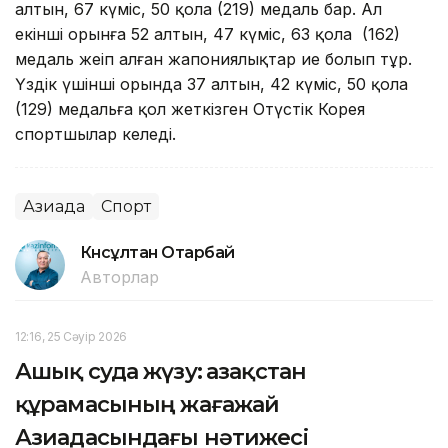
алтын, 67 күміс, 50 қола (219) медаль бар. Ал
екінші орынға 52 алтын, 47 күміс, 63 қола (162)
медаль жеңіп алған жапониялықтар ие болып тұр.
Үздік үшінші орында 37 алтын, 42 күміс, 50 қола
(129) медальға қол жеткізген Оңтүстік Корея
спортшылар келеді.
Азиада
Спорт
Күнсұлтан Отарбай
Авторлар
12:16, 25 Сәуір 2026
Ашық суда жүзу: Қазақстан
құрамасының жағажай
Азиадасындағы нәтижеcі