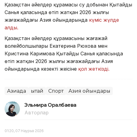
Қазақстан әйелдер құрамасы су добынан Қытайдың
Санья қаласында өтіп жатқан 2026 жылғы
жағажайдағы Азия ойындарында
күміс жүлде
алды.
Қазақстан әйелдер құрамасының жағажай
волейболшылары Екатерина Рюхова мен
Кристина Каримова Қытайдың Санья қаласында
өтіп жатқан 2026 жылғы жағажайдағы Азия
ойындарында кезекті жеңісіне
қол жеткізді.
Азиада
Қытай
Спорт
Азия ойындары
Эльмира Оралбаева
Авторлар
01:20, 07 Наурыз 2026