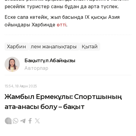
ресейлік туристер саны бұдан да арта түспек.
Еске сала кетейік, жыл басында IX қысқы Азия
ойындары Харбинде
өтті
.
Харбин
Әлем жаңалықтары
Қытай
Бақытгүл Абайқызы
Авторлар
15:54, 18 Ақпан 2025
Жамбыл Ермекұлы: Спортшының
ата-анасы болу – бақыт