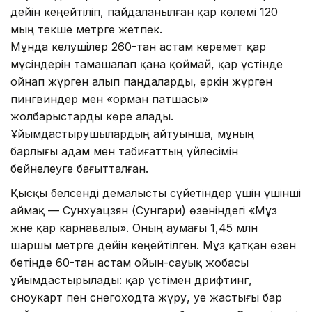
дейін кеңейтіліп, пайдаланылған қар көлемі 120
мың текше метрге жетпек.
Мұнда келушілер 260-тан астам керемет қар
мүсіндерін тамашалап қана қоймай, қар үстінде
ойнап жүрген алып пандаларды, еркін жүрген
пингвиндер мен «орман патшасы»
жолбарыстарды көре алады.
Ұйымдастырушылардың айтуынша, мұның
барлығы адам мен табиғаттың үйлесімін
бейнелеуге бағытталған.
Қысқы белсенді демалысты сүйетіндер үшін үшінші
аймақ — Сунхуацзян (Сунгари) өзеніндегі «Мұз
және қар карнавалы». Оның аумағы 1,45 млн
шаршы метрге дейін кеңейтілген. Мұз қатқан өзен
бетінде 60-тан астам ойын-сауық жобасы
ұйымдастырылады: қар үстімен дрифтинг,
сноукарт пен снегоходта жүру, әуе жастығы бар