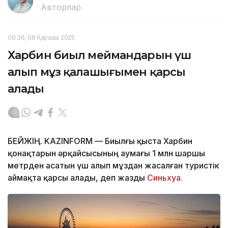
Авторлар
00:36, 08 Қараша 2025
Харбин биыл меймандарын үш
алып мұз қалашығымен қарсы
алады
БЕЙЖІҢ. KAZINFORM — Биылғы қыста Харбин
қонақтарын әрқайсысының аумағы 1 млн шаршы
метрден асатын үш алып мұздан жасалған туристік
аймақта қарсы алады, деп жазды
Синьхуа.