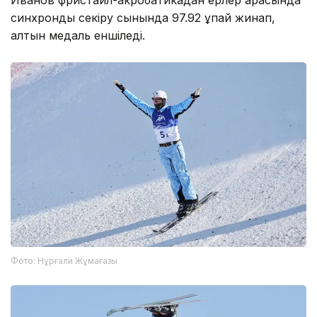
синхронды секіру сынында 97.92 ұпай жинап,
алтын медаль еншіледі.
Фото: Нұрғали Жұмағазы