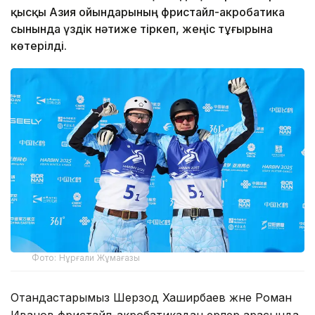
қысқы Азия ойындарының фристайл-акробатика
сынында үздік нәтиже тіркеп, жеңіс тұғырына
көтерілді.
Фото: Нұрғали Жұмағазы
Отандастарымыз Шерзод Хаширбаев және Роман
Иванов фристайл-акробатикадан ерлер арасында