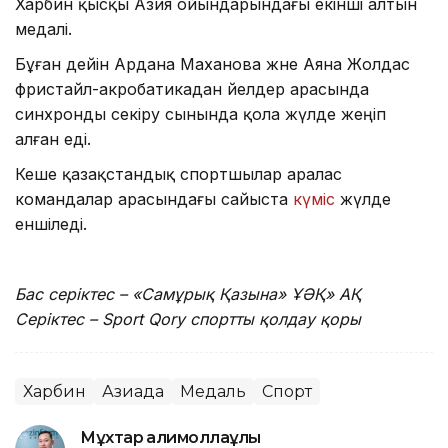
Харбин қысқы Азия ойындарындағы екінші алтын
медалі.
Бұған дейін Ардана Маханова және Аяна Жолдас
фристайл-акробатикадан әйелдер арасында
синхронды секіру сынында қола жүлде жеңіп
алған еді.
Кеше қазақстандық спортшылар аралас
командалар арасындағы сайыста
күміс
жүлде
еншіледі.
Бас серіктес – «Самұрық Қазына» ҰӘҚ» АҚ
Серіктес – Sport Qory спортты қолдау қоры
Харбин
Азиада
Медаль
Спорт
Мұхтар Қалимоллаұлы