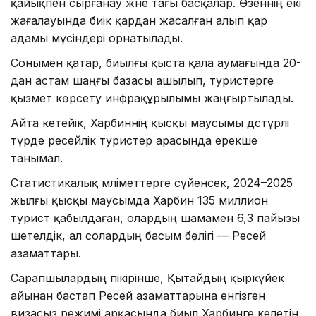
қайықпен сырғанау және тағы басқалар. Өзеннің екі
жағалауында биік қардан жасалған алып қар
адамы мүсіндері орнатылады.
Сонымен қатар, биылғы қыста қала аумағында 20-
дан астам шаңғы базасы ашылып, туристерге
қызмет көрсету инфрақұрылымы жаңғыртылады.
Айта кетейік, Харбиннің қысқы маусымы дәстүрлі
түрде ресейлік туристер арасында ерекше
танымал.
Статистикалық мәліметтерге сүйенсек, 2024–2025
жылғы қысқы маусымда Харбин 135 миллион
турист қабылдаған, олардың шамамен 6,3 пайызы
шетелдік, ал солардың басым бөлігі — Ресей
азаматтары.
Сарапшылардың пікірінше, Қытайдың қыркүйек
айынан бастап Ресей азаматтарына енгізген
визасыз режимі арқасында биыл Харбинге келетін