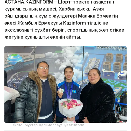
АСТАНА.KAZINFORM – Шорт-тректен Қазақстан
құрамысының мұшесі, Харбин қысқы Азия
ойындарының күміс жүлдегері Малика Ермектің
әкесі Жамбыл Ермекұлы Kazinform тілшісіне
эксклюзивті сұхбат беріп, спортшының жетістікке
жетуіне қуанышты екенін айтты.
Фото: Мұхтар Қалимоллаұлы/Kazinform