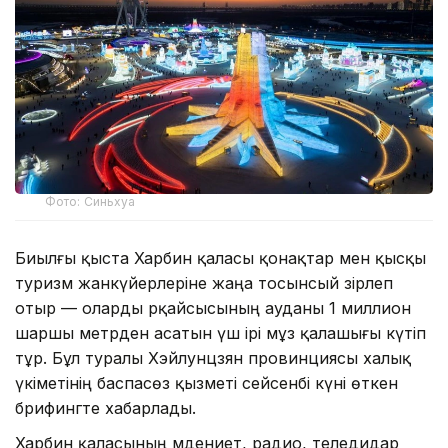
Фото: Синьхуа
Биылғы қыста Харбин қаласы қонақтар мен қысқы
туризм жанкүйерлеріне жаңа тосынсый әзірлеп
отыр — оларды әрқайсысының ауданы 1 миллион
шаршы метрден асатын үш ірі мұз қалашығы күтіп
тұр. Бұл туралы Хэйлунцзян провинциясы халық
үкіметінің баспасөз қызметі сейсенбі күні өткен
брифингте хабарлады.
Харбин қаласының мәдениет, радио, теледидар