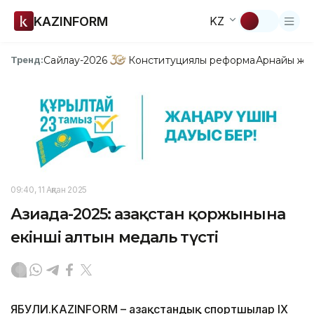
KAZINFORM
KZ
Сайлау-2026
Конституциялық реформа
Арнайы жо
Тренд:
09:40, 11 Ақпан 2025
Азиада-2025: Қазақстан қоржынына
екінші алтын медаль түсті
ЯБУЛИ.KAZINFORM – Қазақстандық спортшылар ІХ