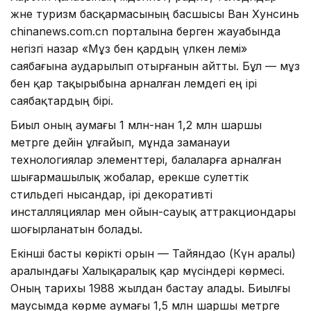
және туризм басқармасының басшысы Ван Хунсинь
chinanews.com.cn порталына берген жауабында
негізгі назар «Мұз бен қардың үлкен әлемі»
саябағына аударылып отырғанын айтты. Бұл — мұз
бен қар тақырыбына арналған әлемдегі ең ірі
саябақтардың бірі.
Биыл оның аумағы 1 млн-нан 1,2 млн шаршы
метрге дейін ұлғайып, мұнда заманауи
технологиялар элементтері, балаларға арналған
шығармашылық жобалар, ерекше сәулеттік
стильдегі нысандар, ірі декоративті
инсталляциялар мен ойын-сауық аттракциондары
шоғырланатын болады.
Екінші басты көрікті орын — Тайяндао (Күн аралы)
аралындағы Халықаралық қар мүсіндері көрмесі.
Оның тарихы 1988 жылдан бастау алады. Биылғы
маусымда көрме аумағы 1,5 млн шаршы метрге