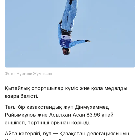
Фото: Нұрғали Жұмағазы
Қытайлық спортшылар күміс және қола медалды
өзара бөлісті.
Тағы бір қазақстандық жұп Дінмұхаммед
Райымқұлов және Асылхан Асан 83.96 ұпай
еншілеп, төртінші орынан көрінді.
Айта кетерлігі, бұл — Қазақстан делегациясының