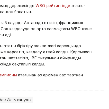
алмақ дәрежесінде
WBO рейтингінде
жекпе-
рланған болатын.
ы 5 сәуірде Астанада өткізіп, франциялық
. Сол кездесуде ол орта салмақтағы WBO және
н еді.
өтетін біріктіру жекпе-жегі қарсаңында
е көрсетіп, кездесу өтпей қалды. Қарсыласы
ан шеттетіліп, IBF титулынан айырылды.
зінде сақталып қалды.
чемпионы
атағынан өз еркімен бас тартқан
бек Әлімханұлы