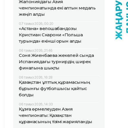
Жапониядағы Азия
чемпионатында екі алтын медаль
жеңіп алды
07 тамыз 2026, 00:20
«Астана» велошабандозы
Кристиан Скарони «Польша
турында» екінші орын алды
06 тамыз 2026, 21:46
Соня Жиенбаева жекелей сында
Испаниядағы турнирдің ширек
финалына шықты
06 тамыз 2026, 16:28
Қазақстан ұлттық құрамасының
бұрынғы футболшысы қайтыс
болды
06 тамыз 2026, 14:33
Құзға өрмелеуден Азия
чемпионаты: Қазақстан
құрамасының тізімі жарияланды