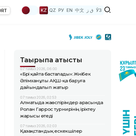
KZ
QZ
РУ
EN
中文
ق ز
ЎЗ
ORT
Тақырыпқа қатысты
07 тамыз 2026, 06:00
«Бәрі қайта басталады»: Жәнібек
Әлімханұлы АҚШ-қа баруға
дайындалып жатыр
07 тамыз 2026, 02:53
Алматыда жаөспірімдер арасында
Ролан Гаррос турнирінің іріктеу
жарысы өтеді
07 тамыз 2026, 02:03
Қазақстандық ескекшілер