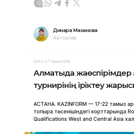
Динара Маханова
Авторлар
02:53, 07 Тамыз 2026
Алматыда жаөспірімдер 
турнирінің іріктеу жарыс
АСТАНА. KAZINFORM — 17-22 тамыз ар
топырақ төсенішіндегі корттарында Rol
Qualifications West and Central Asia хал