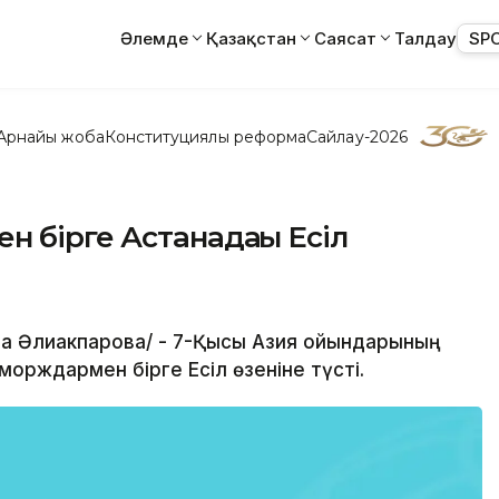
Әлемде
Қазақстан
Саясат
Талдау
SP
Арнайы жоба
Конституциялық реформа
Сайлау-2026
 бірге Астанадағы Есіл
ира Әлиакпарова/ - 7-Қысқы Азия ойындарының
орждармен бірге Есіл өзеніне түсті.