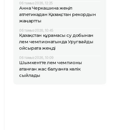
06 тамыз 2026, 12:25
Анна Черкашина жеңіл
атлетикадан Қазақстан рекордын
жаңартты
06 тамыз 2026, 10:45
Қазақстан құрамасы су добынан
әлем чемпионатында Уругвайды
ойсырата жеңді
06 тамыз 2026, 10:09
Шымкентте әлем чемпионы
атанған жас балуанға көлік
сыйлады