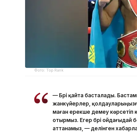
Фото: Top Rank
— Бәрі қайта басталады. Бастам
жанкүйерлер, қолдауларыңызға
маған ерекше демеу көрсетіп к
отырмыз. Егер бәрі ойдағыдай 
аттанамыз, — делінген хабарл