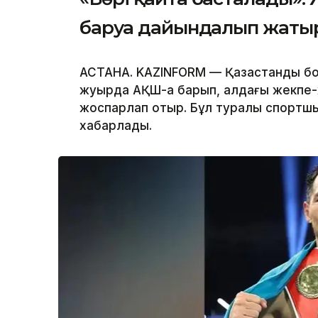
баруға дайындалып жаты
АСТАНА. KAZINFORM — Қазақстандық б
жуырда АҚШ-қа барып, алдағы жекпе
жоспарлап отыр. Бұл туралы спорт
хабарлады.