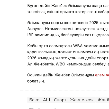
Бұған дейін Жәнібек Әлімханұлы жаңа с
жексіз-ақ екінші орынға көтерілгені хаба
Әлімханұлы соңғы жекпе-жегін 2025 жылғ
Анауэль Нгамиссенгені нокаутпен жеңді
IBF чемпиондық белбеулерін сәтті қорғаға
Кейін орта салмақтағы WBA чемпионымен 
қарсыласының допинг сынамасы оң нәтиж
2026 жылдың желтоқсанына дейін спортт
Ал Жәнібектің WBO чемпиондық белбеуі ө
Осыған дейін Жәнібек Әлімханұлы
әлем 
болатын.
Бокс
АҚШ
Спорт
Жекпе-жек
Жәні