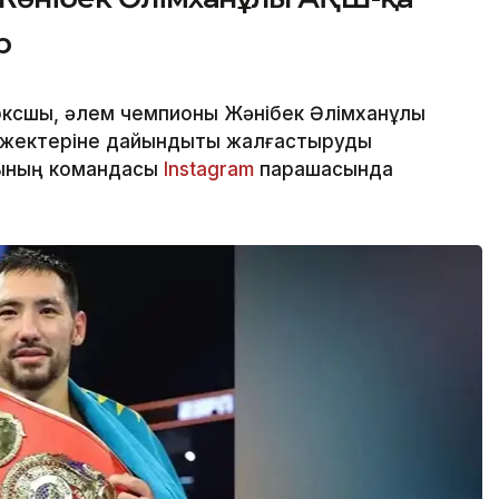
р
оксшы, әлем чемпионы Жәнібек Әлімханұлы
-жектеріне дайындықты жалғастыруды
шының командасы
Instagram
парақшасында