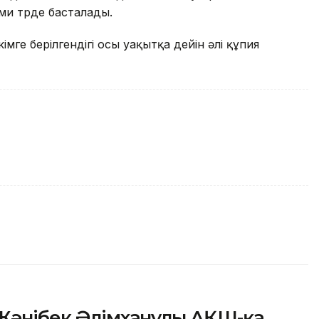
и түрде басталады.
імге берілгендігі осы уақытқа дейін әлі құпия
 Жәнібек Әлімханұлы АҚШ-қа