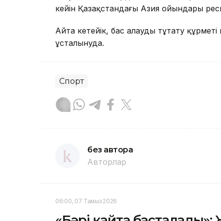
кейін Қазақстандағы Азия ойындары ресм
Айта кетейік, бас алауды тұтату құрметі к
ұсталынуда.
Спорт
без автора
Авторлар
06:00, 07 Тамыз 2026
«Бәрі қайта басталады»: