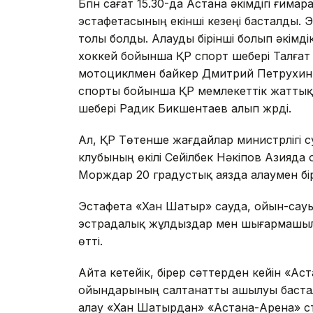
Бүгін сағат 15.30-да Астана әкімдігі ғи
эстафетасының екінші кезеңі басталды. Э
толы болды. Алауды бірінші болып әкім
хоккей бойынша ҚР спорт шебері Талғат 
мотоциклмен байкер Дмитрий Петрухин, к
спорты бойынша ҚР мемлекеттік жаттық
шебері Радик Бикшентаев алып жүрді.
Ал, ҚР Төтенше жағдайлар министрлігі 
клубының өкілі Сейілбек Нәкіпов Азияда от
Морждар 20 градустық аязда алаумен бірге
Эстафета «Хан Шатыр» сауда, ойын-сау
эстрадалық жұлдыздар мен шығармашылы
өтті.
Айта кетейік, бірер сәттерден кейін «А
ойындарының салтанатты ашылуы бастал
алау «Хан Шатырдан» «Астана-Арена» ст