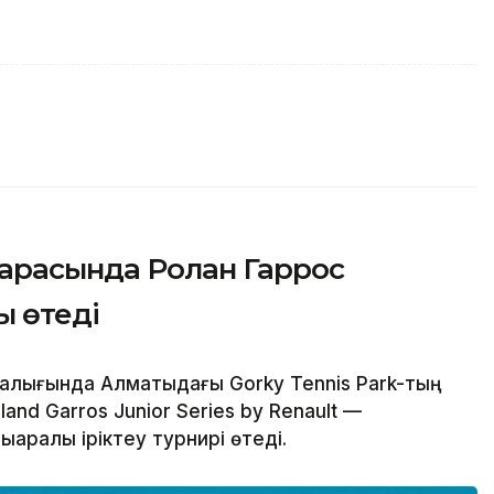
арасында Ролан Гаррос
ы өтеді
алығында Алматыдағы Gorky Tennis Park-тың
and Garros Junior Series by Renault —
ықаралық іріктеу турнирі өтеді.