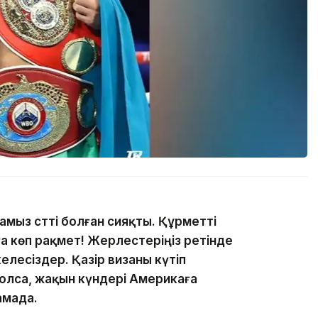
амыз сәтті болған сияқты. Құрметті
 көп рақмет! Жерлестеріңіз ретінде
елесіздер. Қазір визаны күтіп
болса, жақын күндері Америкаға
амада.