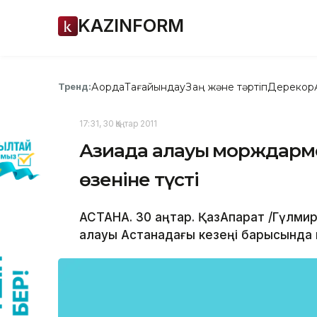
KAZINFORM
Ақорда
Тағайындау
Заң және тәртіп
Дерекқор
Тренд:
17:31, 30 Қаңтар 2011
Азиада алауы морждармен
өзеніне түсті
АСТАНА. 30 қаңтар. ҚазАқпарат /Гүлм
алауы Астанадағы кезеңі барысында м