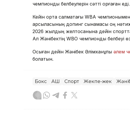
чемпиондық белбеулерін сәтті қорғаған еді.
Кейін орта салмақтағы WBA чемпионымен ө
қарсыласының допинг сынамасы оң нәтиже
2026 жылдың желтоқсанына дейін спортта
Ал Жәнібектің WBO чемпиондық белбеуі өзі
Осыған дейін Жәнібек Әлімханұлы
әлем 
болатын.
Бокс
АҚШ
Спорт
Жекпе-жек
Жәні
Динара Маханова
Авторлар