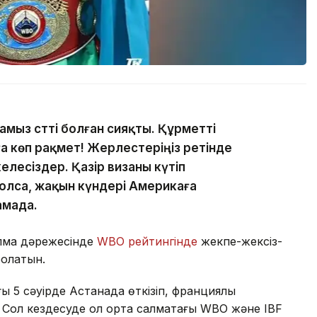
амыз сәтті болған сияқты. Құрметті
 көп рақмет! Жерлестеріңіз ретінде
елесіздер. Қазір визаны күтіп
болса, жақын күндері Америкаға
амада.
лмақ дәрежесінде
WBO рейтингінде
жекпе-жексіз-
болатын.
 5 сәуірде Астанада өткізіп, франциялық
 Сол кездесуде ол орта салмақтағы WBO және IBF