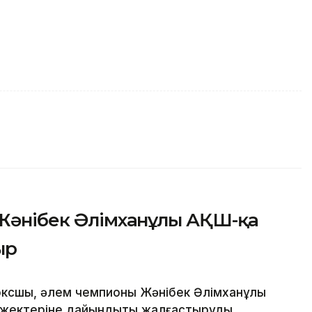
 Жәнібек Әлімханұлы АҚШ-қа
ыр
оксшы, әлем чемпионы Жәнібек Әлімханұлы
-жектеріне дайындықты жалғастыруды