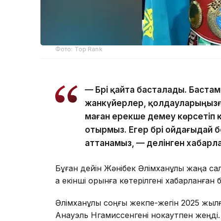
Фото: Top Rank
— Бәрі қайта басталады. Бастам
жанкүйерлер, қолдауларыңызға
маған ерекше демеу көрсетіп к
отырмыз. Егер бәрі ойдағыдай 
аттанамыз, — делінген хабарл
Бұған дейін Жәнібек Әлімханұлы жаңа са
ақ екінші орынға көтерілгені хабарланған 
Әлімханұлы соңғы жекпе-жегін 2025 жылғы
Анауэль Нгамиссенгені нокаутпен жеңді.