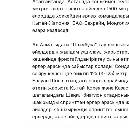
Атап айтқанда, Астанада конькимен жүгі
метрге, шорт-тректен әйелдер 1500 метр
елордада хоккейден ерлер командалары 
Қытай-Жапония, БАӘ-Бахрейн, Моңғолия
өзара кездеседі.
Ал Алматыдағы "Шымбұлақ" тау шаңғысы
әйелдердің жылдам құлдилауы жарыстары ө
кешенінде фристайлдан іріктеу сыны өті
ерлер арасында сайыстар болады. Сонда
секіру кешенінде биіктігі 125 (К-125) ме
Балуан Шолақ атындағы спорт сарайынд
өтетін жарыста Қытай-Корея және Қазақ
шатқалындағы Шаңғы-биатлон стадионынд
шақырымдық спринттен ерлер арасында ж
әйелдер 7,5 шақырымдық спринттен сынға
ерлердің және әйелдердің спринт жарыс