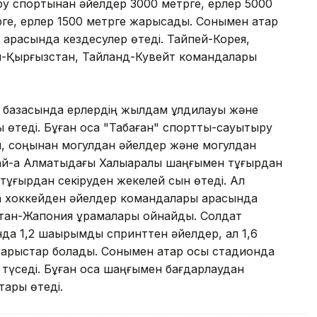
ру спортынан әйелдер 3000 метрге, ерлер 5000
ге, ерлер 1500 метрге жарысады. Сонымен қатар
арасында кездесулер өтеді. Тайпей-Корея,
-Қырғызстан, Тайланд-Кувейт командалары
 базасында ерлердің жылдам құлдилауы және
теді. Бұған қоса "Табаған" спорттық-сауықтыру
п, соңынан могулдан әйелдер және могулдан
й-ақ Алматыдағы Халықаралық шаңғымен тұғырдан
тр тұғырдан секіруден жекелей сын өтеді. Ал
а хоккейден әйелдер командалары арасында
стан-Жапония құрамалары ойнайды. Солдат
а 1,2 шақырымдық спринттен әйелдер, ал 1,6
арыстар болады. Сонымен қатар осы стадионда
 түседі. Бұған қоса шаңғымен бағдарлаудан
тары өтеді.