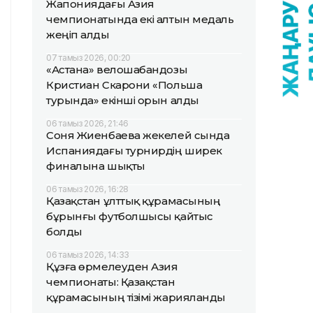
Жапониядағы Азия
чемпионатында екі алтын медаль
жеңіп алды
07 тамыз 2026, 00:20
«Астана» велошабандозы
Кристиан Скарони «Польша
турында» екінші орын алды
06 тамыз 2026, 21:46
Соня Жиенбаева жекелей сында
Испаниядағы турнирдің ширек
финалына шықты
06 тамыз 2026, 16:28
Қазақстан ұлттық құрамасының
бұрынғы футболшысы қайтыс
болды
06 тамыз 2026, 14:33
Құзға өрмелеуден Азия
чемпионаты: Қазақстан
құрамасының тізімі жарияланды