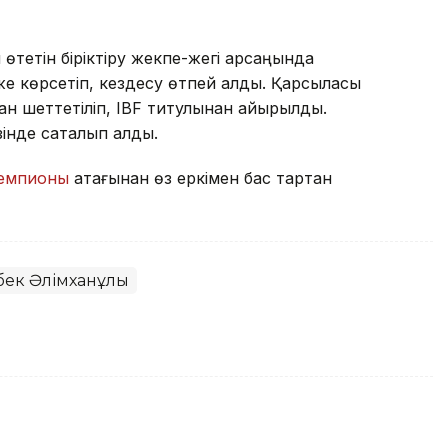
тетін біріктіру жекпе-жегі қарсаңында
 көрсетіп, кездесу өтпей қалды. Қарсыласы
н шеттетіліп, IBF титулынан айырылды.
нде сақталып қалды.
чемпионы
атағынан өз еркімен бас тартқан
бек Әлімханұлы