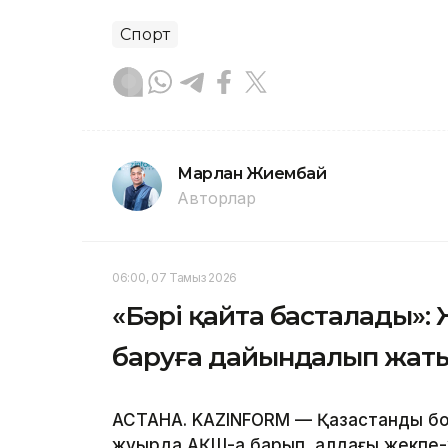
Спорт
Марлан Жиембай
Авторлар
06:00, 07 Тамыз 2026
«Бәрі қайта басталады»:
баруға дайындалып жат
АСТАНА. KAZINFORM — Қазақстандық б
жуырда АҚШ-қа барып, алдағы жекпе