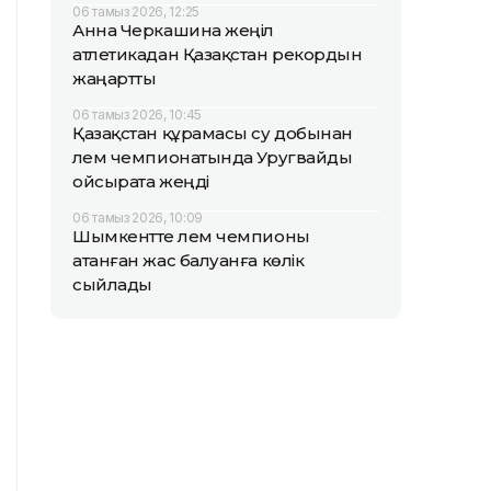
06 тамыз 2026, 12:25
Анна Черкашина жеңіл
атлетикадан Қазақстан рекордын
жаңартты
06 тамыз 2026, 10:45
Қазақстан құрамасы су добынан
әлем чемпионатында Уругвайды
ойсырата жеңді
06 тамыз 2026, 10:09
Шымкентте әлем чемпионы
атанған жас балуанға көлік
сыйлады