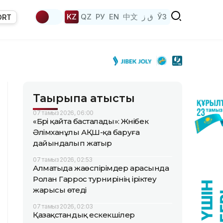
KZ
QZ
РУ
EN
中文
ق ز
ЎЗ
ORT
Тақырыпқа қатысты
07 тамыз 2026, 06:00
«Бәрі қайта басталады»: Жәнібек
Әлімханұлы АҚШ-қа баруға
дайындалып жатыр
07 тамыз 2026, 02:53
Алматыда жаөспірімдер арасында
Ролан Гаррос турнирінің іріктеу
жарысы өтеді
07 тамыз 2026, 02:03
Қазақстандық ескекшілер