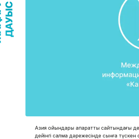
Азия ойындары ақпараттық сайтындағы де
дейінгі салмақ дәрежесінде сынға түскен