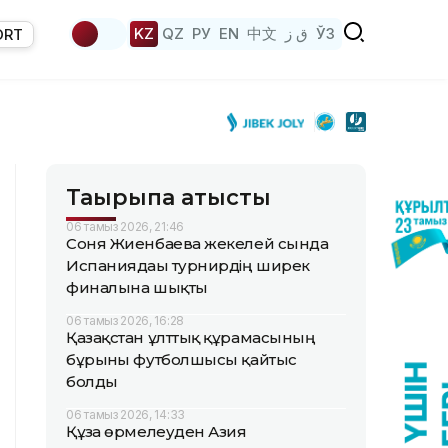
KZ
QZ
РУ
EN
中文
ق ز
ЎЗ
ORT
Тақырыпқа қатысты
06 тамыз 2026, 21:46
Соня Жиенбаева жекелей сында
Испаниядағы турнирдің ширек
финалына шықты
06 тамыз 2026, 16:28
Қазақстан ұлттық құрамасының
бұрынғы футболшысы қайтыс
болды
06 тамыз 2026, 14:33
Құзға өрмелеуден Азия