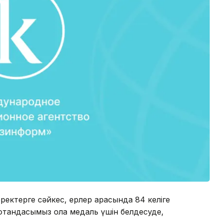
ректерге сәйкес, ерлер арасында 84 келіге
 отандасымыз қола медаль үшін белдесуде,