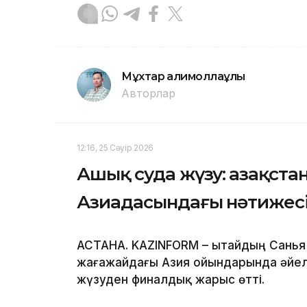
Мұхтар Қалимоллаұлы
Авторлар
12:16, 25 Сәуір 2026
Ашық суда жүзу: Қазақст
Азиадасындағы нәтижеc
АСТАНА. KAZINFORM – Қытайдың Санья
жағажайдағы Азия ойындарында әйе
жүзуден финалдық жарыс өтті.