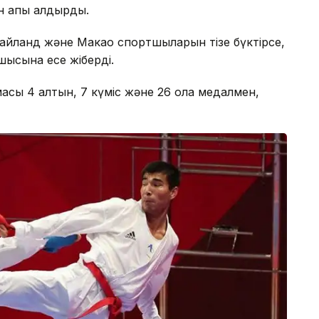
 қапы қалдырды.
айланд және Макао спортшыларын тізе бүктірсе,
шысына есе жіберді.
рамасы 4 алтын, 7 күміс және 26 қола медалмен,