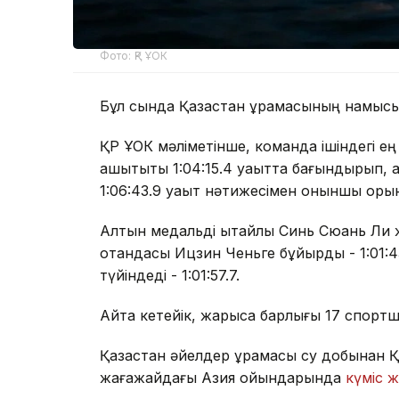
Фото: ҚР ҰОК
Бұл сында Қазақстан құрамасының намыс
ҚР ҰОК мәліметінше, команда ішіндегі ең
қашықтықты 1:04:15.4 уақытта бағындырып
1:06:43.9 уақыт нәтижесімен оныншы оры
Алтын медальді қытайлық Синь Сюань Ли ж
отандасы Ицзин Ченьге бұйырды - 1:01:43
түйіндеді - 1:01:57.7.
Айта кетейік, жарысқа барлығы 17 спортш
Қазақстан әйелдер құрамасы су добынан 
жағажайдағы Азия ойындарында
күміс 