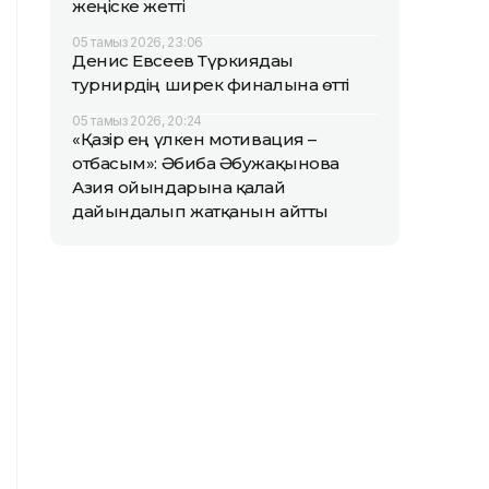
жеңіске жетті
05 тамыз 2026, 23:06
Денис Евсеев Түркиядағы
турнирдің ширек финалына өтті
05 тамыз 2026, 20:24
«Қазір ең үлкен мотивация –
отбасым»: Әбиба Әбужақынова
Азия ойындарына қалай
дайындалып жатқанын айтты