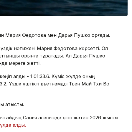
ын Мария Федотова мен Дарья Пушко қорғады.
 үздік нәтижені Мария Федотова көрсетті. Ол
, алтыншы орынға тұрақтады. Ал Дарья Пушко
нда мәреге жетті.
еңіп алды - 1:01:33.6. Күміс жүлде оның
.2. Үздік үштікті вьетнамдық Тьен Май Тхи Во
ы қатысты.
Қытайдың Санья қаласында өтіп жатқан 2026 жылғы
жүлде алды.