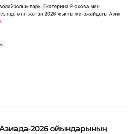
й волейболшылары Екатерина Рюхова мен
сында өтіп жатқан 2026 жылғы жағажайдағы Азия
і.
ы
 Азиада-2026 ойындарының