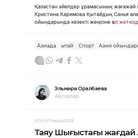
Қазақстан әйелдер құрамасының жағажа
Кристина Каримова Қытайдың Санья қала
ойындарында кезекті жеңісіне
қол жеткізд
Азиада
Қытай
Спорт
Азия ойындар
Эльмира Оралбаева
Авторлар
01:20, 07 Наурыз 2026
Таяу Шығыстағы жағдай