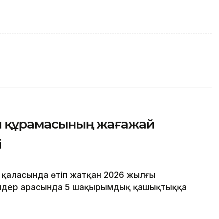
ан құрамасының жағажай
і
 қаласында өтіп жатқан 2026 жылғы
лдер арасында 5 шақырымдық қашықтыққа