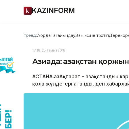
KAZINFORM
Ақорда
Тағайындау
Заң және тәртіп
Дерекқор
Тренд:
17:18, 25 Тамыз 2018
Азиада: Қазақстан қоржын
АСТАНА.ҚазАқпарат - Қазақстандық к
қола жүлдегері атанды, деп хабарлай