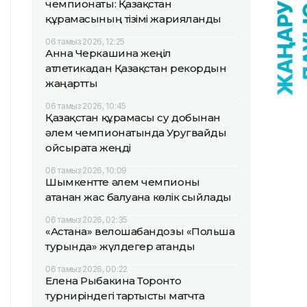
чемпионаты: Қазақстан
құрамасының тізімі жарияланды
06 тамыз 2026, 12:25
Анна Черкашина жеңіл
атлетикадан Қазақстан рекордын
жаңартты
06 тамыз 2026, 10:45
Қазақстан құрамасы су добынан
әлем чемпионатында Уругвайды
ойсырата жеңді
06 тамыз 2026, 10:09
Шымкентте әлем чемпионы
атанған жас балуанға көлік сыйлады
06 тамыз 2026, 02:35
«Астана» велошабандозы «Польша
турында» жүлдегер атанды
06 тамыз 2026, 00:22
Елена Рыбакина Торонто
турниріндегі тартысты матчта