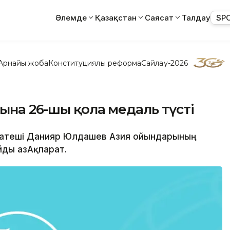
Әлемде
Қазақстан
Саясат
Талдау
SP
Арнайы жоба
Конституциялық реформа
Сайлау-2026
ына 26-шы қола медаль түсті
аратеші Данияр Юлдашев Азия ойындарының
ды ҚазАқпарат.