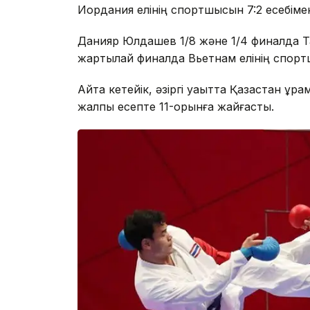
Иордания елінің спортшысын 7:2 есебімен
Данияр Юлдашев 1/8 және 1/4 финалда Т
жартылай финалда Вьетнам елінің спорт
Айта кетейік, қәзіргі уақытта Қазақстан құ
жалпы есепте 11-орынға жайғасты.