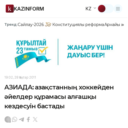
KAZINFORM
KZ
Сайлау-2026
Конституциялық реформа
Арнайы жо
Тренд:
19:02, 28 Қаңтар 2011
АЗИАДА: Қазақстанның хоккейден
әйелдер құрамасы алғашқы
кездесуін бастады