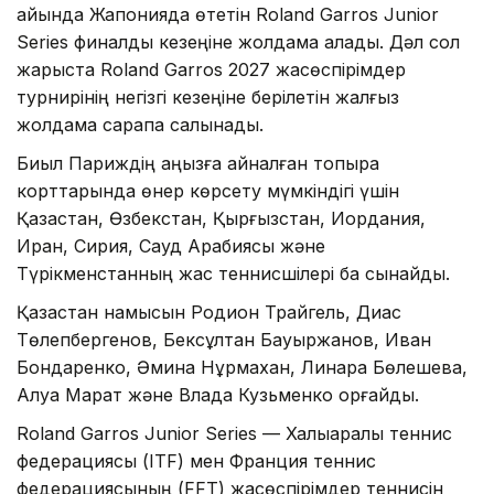
айында Жапонияда өтетін Roland Garros Junior
Series финалдық кезеңіне жолдама алады. Дәл сол
жарыста Roland Garros 2027 жасөспірімдер
турнирінің негізгі кезеңіне берілетін жалғыз
жолдама сарапқа салынады.
Биыл Париждің аңызға айналған топырақ
корттарында өнер көрсету мүмкіндігі үшін
Қазақстан, Өзбекстан, Қырғызстан, Иордания,
Иран, Сирия, Сауд Арабиясы және
Түрікменстанның жас теннисшілері бақ сынайды.
Қазақстан намысын Родион Трайгель, Диас
Төлепбергенов, Бексұлтан Бауыржанов, Иван
Бондаренко, Әмина Нұрмахан, Линара Бөлешева,
Алуа Марат және Влада Кузьменко қорғайды.
Roland Garros Junior Series — Халықаралық теннис
федерациясы (ITF) мен Франция теннис
федерациясының (FFT) жасөспірімдер теннисін