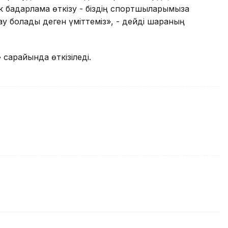
бағдарлама өткізу - біздің спортшыларымызға
у болады деген үміттеміз», - дейді шараның
сарайында өткізіледі.