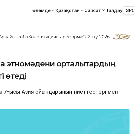
Әлемде
Қазақстан
Саясат
Талдау
SP
Арнайы жоба
Конституциялық реформа
Сайлау-2026
да этномәдени орталықтардың
і өтеді
ғы 7-қысқы Азия ойындарының ниеттестері мен