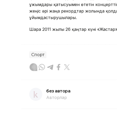
ұжымдары қатысуымен өтетін концерттік 
жеңіс әрі жаңа рекордтар жолында қолда
ұйымдастырушылары.
Шара 2011 жылы 26 қаңтар күні «Жастар» 
Спорт
без автора
Авторлар