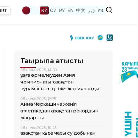
KZ
QZ
РУ
EN
中文
ق ز
ЎЗ
ORT
Тақырыпқа қатысты
06 тамыз 2026, 14:33
Құзға өрмелеуден Азия
чемпионаты: Қазақстан
құрамасының тізімі жарияланды
06 тамыз 2026, 12:25
Анна Черкашина жеңіл
атлетикадан Қазақстан рекордын
жаңартты
06 тамыз 2026, 10:45
Қазақстан құрамасы су добынан