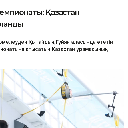
емпионаты: Қазақстан
яланды
өрмелеуден Қытайдың Гуйян қаласында өтетін
ионатына қатысатын Қазақстан құрамасының