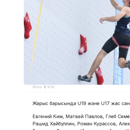
Фото: ҚР ҰОК
Жарыс барысында U19 және U17 жас сан
Евгений Ким, Матвей Павлов, Глеб Сем
Рашид Хайбуллин, Роман Курассов, Алек