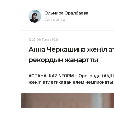
Эльмира Оралбаева
Авторлар
12:25, 06 Тамыз 2026
Анна Черкашина жеңіл ат
рекордын жаңартты
АСТАНА. KAZINFORM – Орегонда (АҚШ)
жеңіл атлетикадан әлем чемпионаты