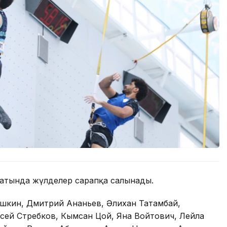
атында жүлделер сарапқа салынады.
ёшкин, Дмитрий Ананьев, Әлихан Татамбай,
сей Стребков, Кымсан Цой, Яна Войтович, Лейла