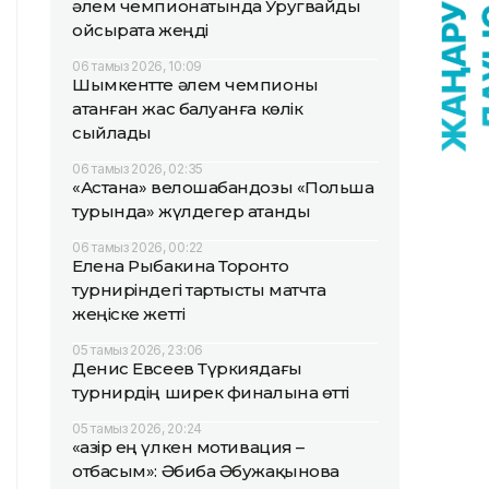
әлем чемпионатында Уругвайды
ойсырата жеңді
06 тамыз 2026, 10:09
Шымкентте әлем чемпионы
атанған жас балуанға көлік
сыйлады
06 тамыз 2026, 02:35
«Астана» велошабандозы «Польша
турында» жүлдегер атанды
06 тамыз 2026, 00:22
Елена Рыбакина Торонто
турниріндегі тартысты матчта
жеңіске жетті
05 тамыз 2026, 23:06
Денис Евсеев Түркиядағы
турнирдің ширек финалына өтті
05 тамыз 2026, 20:24
«Қазір ең үлкен мотивация –
отбасым»: Әбиба Әбужақынова