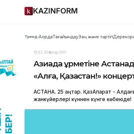
KAZINFORM
Ақорда
Тағайындау
Заң және тәртіп
Дерекқор
Тренд:
15:37, 25 Қаңтар 2011
Азиада құрметіне Астана
«Алға, Қазақстан!» концерт
АСТАНА. 25 қаңтар. ҚазАқпарат - Алда
жанкүйерлері күннен күнге көбеюде!