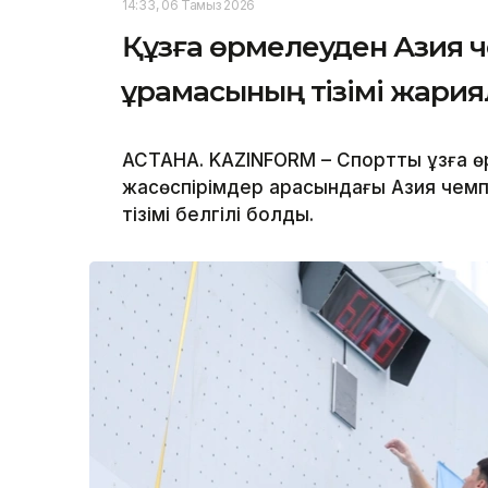
14:33, 06 Тамыз 2026
Құзға өрмелеуден Азия ч
құрамасының тізімі жари
АСТАНА. KAZINFORM – Спорттық құзға 
жасөспірімдер арасындағы Азия чемп
тізімі белгілі болды.