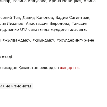
айсар, Ралина Абдулова, Арина Новицкая, Алина
.
сений Тен, Давид Кононов, Вадим Сагинтаев,
рия Лизанец, Анастассия Выродова, Таиссия
Андриенко U17 санатында жүлдеге таласады.
сы «жылдамдық», «қиындық», «боулдеринг» және
 өтеді.
летикадан Қазақстан рекордын
жаңартты.
ия чемпионаты