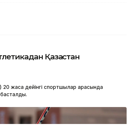
летикадан Қазақстан
 20 жасқа дейінгі спортшылар арасында
 басталды.