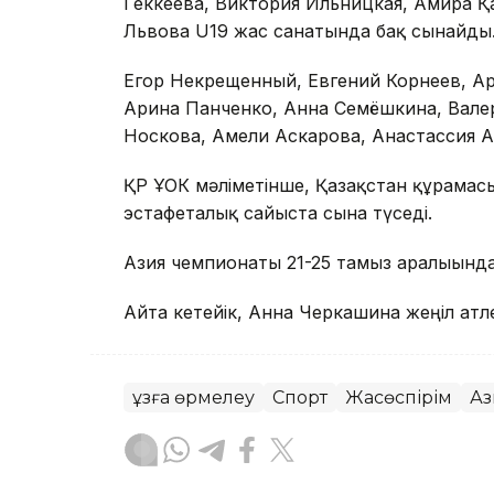
Геккеева, Виктория Ильницкая, Амира Қ
Львова U19 жас санатында бақ сынайды
Егор Некрещенный, Евгений Корнеев, Ар
Арина Панченко, Анна Семёшкина, Вале
Носкова, Амели Аскарова, Анастассия 
ҚР ҰОК мәліметінше, Қазақстан құрама
эстафеталық сайыста сынға түседі.
Азия чемпионаты 21-25 тамыз аралығында
Айта кетейік, Анна Черкашина жеңіл ат
Құзға өрмелеу
Спорт
Жасөспірім
Аз