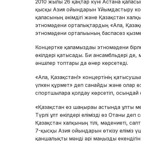
2010 жылғы 26 қаңтар күні Астана қалас
қысқы Азия ойындарын Ұйымдастыру ком
қаласының әкімдігі және Қазақстан хал
этномәдени орталықтардың «Алға, Қазақс
этномәдени орталығының баспасөз қызме
Концертке қаламыздағы этномәдени бір
өкілдері қатысады. Би ансамбльдері де
әншілер топтары да өнер көрсетеді.
«Алға, Қазақстан!» концертінің қатысушы
үлкен құрмет» деп санайды және олар ө
спортшыларға қолдау көрсетіп, осындай о
«Қазақстан өз шаңырағы астында ұлты мен
Түрлі ұлт өкілдері елімізді өз Отаны де
Қазақстан халқының тілі, мәдениеті, салт-
7-қысқы Азия ойындарын өткізу еліміз ү
қаншалықты мәнді әрі маңызды екендігін 