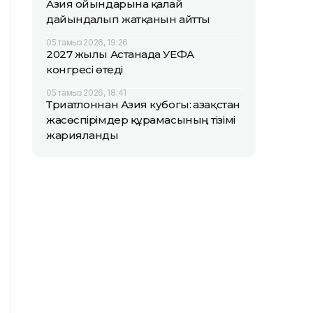
Азия ойындарына қалай
дайындалып жатқанын айтты
05 тамыз 2026, 19:26
2027 жылы Астанада УЕФА
конгресі өтеді
05 тамыз 2026, 18:41
Триатлоннан Азия кубогы: Қазақстан
жасөспірімдер құрамасының тізімі
жарияланды