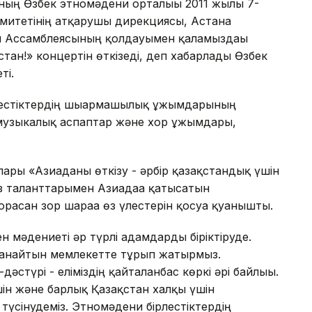
ының Өзбек этномәдени орталығы 2011 жылғы 7-
итетінің атқарушы дирекциясы, Астана
қы Ассамблеясының қолдауымен қаламыздағы
тан!» концертін өткізеді, деп хабарлады Өзбек
ті.
лестіктердің шығармашылық ұжымдарының
, музыкалық аспаптар және хор ұжымдары,
лары «Азиаданы өткізу - әрбір қазақстандық үшін
з таланттарымен Азиадаға қатысатын
расан зор шараға өз үлестерін қосуға қуанышты.
 мәдениеті әр түрлі адамдарды біріктіруде.
п санайтын мемлекетте тұрып жатырмыз.
дәстүрі - еліміздің қайталанбас көркі әрі байлығы.
шін және барлық Қазақстан халқы үшін
түсінудеміз. Этномәдени бірлестіктердің